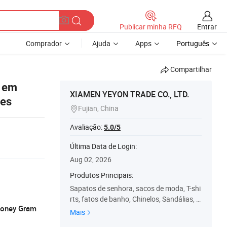
Entrar
Publicar minha RFQ
Comprador
Ajuda
Apps
Português
Compartilhar
y em
XIAMEN YEYON TRADE CO., LTD.
res
Fujian, China

Avaliação:
5.0/5
Última Data de Login:
Aug 02, 2026
Produtos Principais:
Sapatos de senhora, sacos de moda, T-shi
rts, fatos de banho, Chinelos, Sandálias, S
 Money Gram
apatos LED
Mais