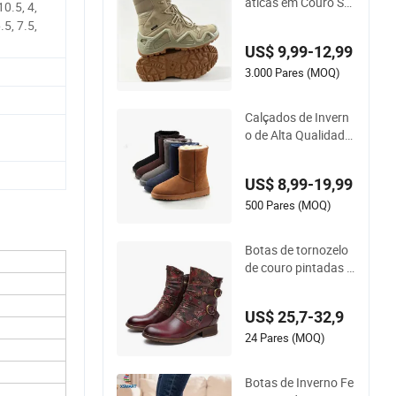
áticas em Couro Su
10.5, 4,
ede Impermeável co
6.5, 7.5,
m Solado de Borrac
US$ 9,99-12,99
ha
3.000 Pares (MOQ)
Calçados de Invern
o de Alta Qualidade
para Mulheres e Ho
mens, Botas de Nev
US$ 8,99-19,99
e de Inverno por Ata
cado
500 Pares (MOQ)
Botas de tornozelo
de couro pintadas r
etro, sapatos plano
s feitos à mão, mod
US$ 25,7-32,9
a
24 Pares (MOQ)
Botas de Inverno Fe