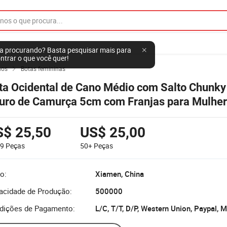
a procurando? Basta pesquisar mais para
ntrar o que você quer!
nos
Botas femininas

ta Ocidental de Cano Médio com Salto Chunk
uro de Camurça 5cm com Franjas para Mulhe
S$ 25,50
US$ 25,00
49
Peças
50+
Peças
o:
Xiamen, China
acidade de Produção:
500000
dições de Pagamento:
L/C, T/T, D/P, Western Union, Paypal,