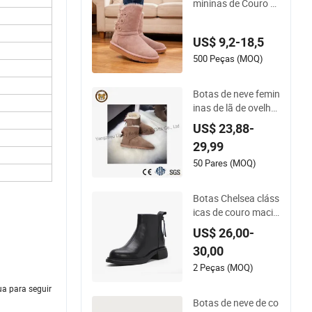
mininas de Couro F
ashion com Forro d
e Lã Quente para Us
US$ 9,2-18,5
o ao Ar Livre
500 Peças (MOQ)
Botas de neve femin
inas de lã de ovelha
genuína com laço, q
US$ 23,88-
uentes e elegantes
29,99
para o inverno
50 Pares (MOQ)
Botas Chelsea cláss
icas de couro macio
para mulheres, bota
US$ 26,00-
s de tornozelo perso
30,00
nalizadas
2 Peças (MOQ)
ua para seguir
Botas de neve de co