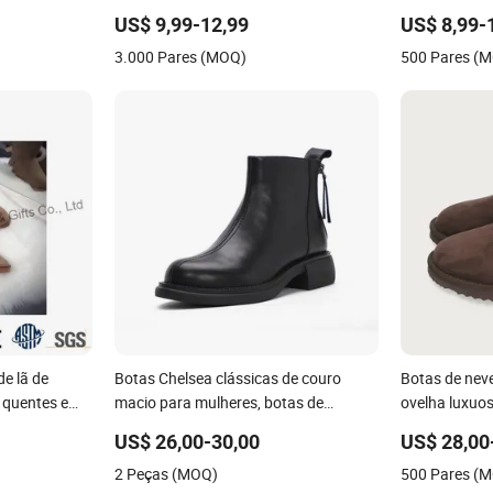
Borracha
Neve de Inve
US$ 9,99-12,99
US$ 8,99-
3.000 Pares (MOQ)
500 Pares (
e lã de
Botas Chelsea clássicas de couro
Botas de neve
 quentes e
macio para mulheres, botas de
ovelha luxuos
tornozelo personalizadas
no inverno
US$ 26,00-30,00
US$ 28,00
2 Peças (MOQ)
500 Pares (