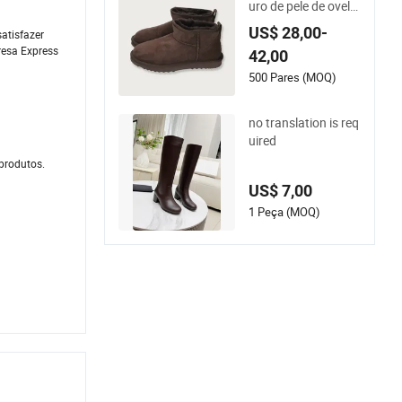
uro de pele de ovelh
a luxuosas da Austr
US$ 28,00-
atisfazer
ália para uso no inv
resa Express
42,00
erno
500 Pares (MOQ)
no translation is req
uired
 produtos.
US$ 7,00
1 Peça (MOQ)