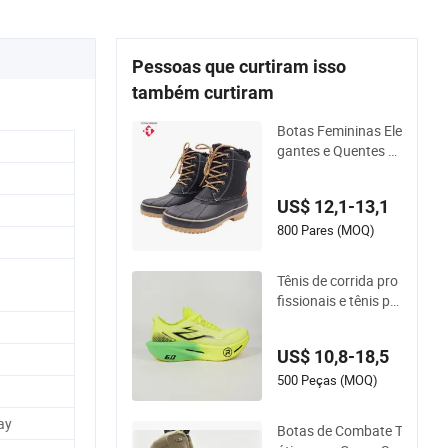
Pessoas que curtiram isso
também curtiram
Botas Femininas Ele
gantes e Quentes p
ara Atividades ao Ar
Livre no Inverno
US$ 12,1-13,1
800 Pares (MOQ)
Tênis de corrida pro
fissionais e tênis per
sonalizáveis para at
letas e branding
US$ 10,8-18,5
500 Peças (MOQ)
ay
Botas de Combate T