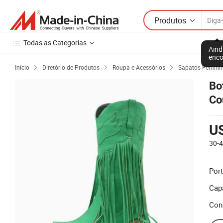
Produtos
Todas as Categorias
Aind
enco
Início
Diretório de Produtos
Roupa e Acessórios
Sapatos Femini



Bo
Co
U
30-
Port
Cap
Con