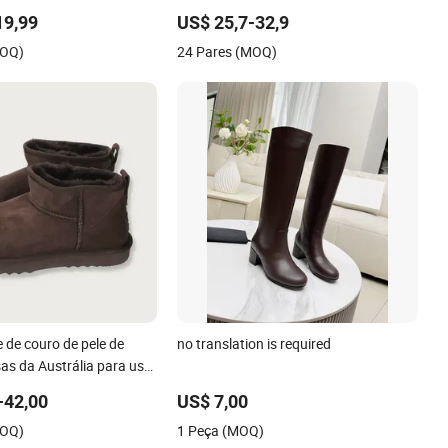
rno por Atacado
moda
19,99
US$ 25,7-32,9
MOQ)
24 Pares (MOQ)
 de couro de pele de
no translation is required
as da Austrália para uso
-42,00
US$ 7,00
MOQ)
1 Peça (MOQ)