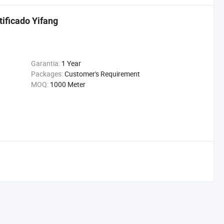
ificado Yifang
Garantia:
1 Year
Packages:
Customer's Requirement
MOQ:
1000 Meter