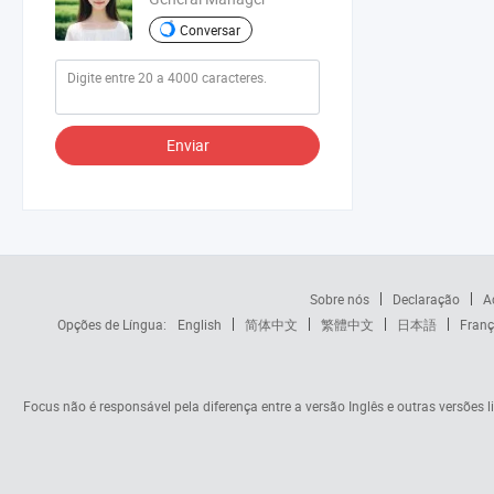
Conversar
Enviar
Sobre nós
Declaração
A
Opções de Língua:
English
简体中文
繁體中文
日本語
Franç
Focus não é responsável pela diferença entre a versão Inglês e outras versões li