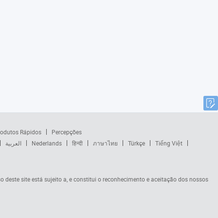
odutos Rápidos
Percepções
العربية
Nederlands
हिन्दी
ภาษาไทย
Türkçe
Tiếng Việt
so deste site está sujeito a, e constitui o reconhecimento e aceitação dos nossos