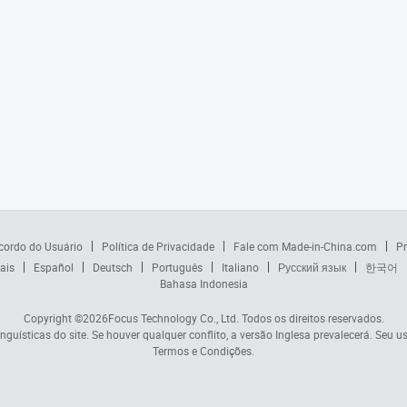
cordo do Usuário
Política de Privacidade
Fale com Made-in-China.com
Pr
ais
Español
Deutsch
Português
Italiano
Русский язык
한국어
Bahasa Indonesia
Copyright ©2026
Focus Technology Co., Ltd.
Todos os direitos reservados.
nguísticas do site. Se houver qualquer conflito, a versão Inglesa prevalecerá. Seu u
Termos e Condições.