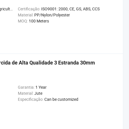
Decoração
Certificação:
ISO9001: 2000, CE, GS, ABS, CCS
Material:
PP/Nylon/Polyester
MOQ:
100 Meters
rcida de Alta Qualidade 3 Estranda 30mm
Garantia:
1 Year
Material:
Jute
Especificação:
Can be customized