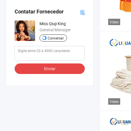
Contatar Fornecedor
Vídeo
Miss Qiuji King
General Manager
Conversar
Enviar
Vídeo