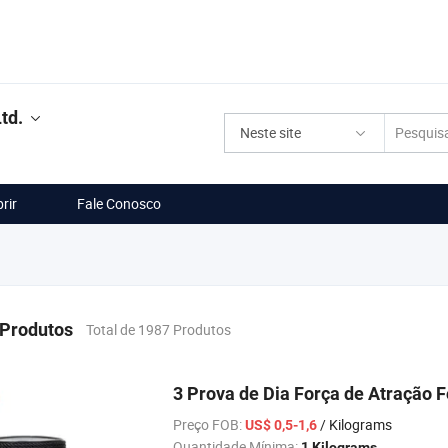
td.
Neste site
rir
Fale Conosco
 Produtos
Total de 1987 Produtos
3 Prova de Dia Força de Atração
Preço FOB:
/ Kilograms
US$ 0,5-1,6
Quantidade Mínima:
1 Kilograms