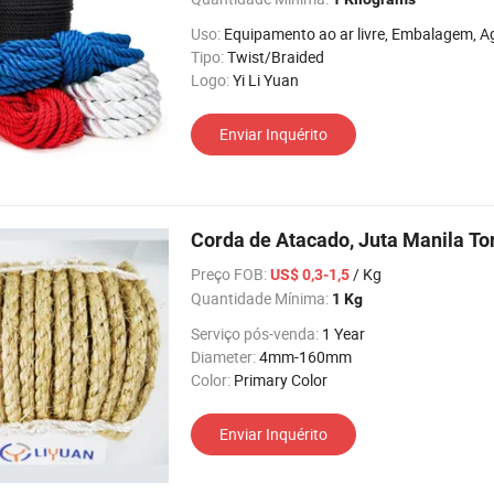
Uso:
Equipamento ao ar livre, Embalagem, Agricultura, Remessa, 
Tipo:
Twist/Braided
Logo:
Yi Li Yuan
Enviar Inquérito
Corda de Atacado, Juta Manila To
Preço FOB:
/ Kg
US$ 0,3-1,5
Quantidade Mínima:
1 Kg
Serviço pós-venda:
1 Year
Diameter:
4mm-160mm
Color:
Primary Color
Enviar Inquérito