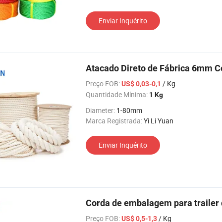
Enviar Inquérito
Atacado Direto de Fábrica 6mm 
Preço FOB:
/ Kg
US$ 0,03-0,1
Quantidade Mínima:
1 Kg
Diameter:
1-80mm
Marca Registrada:
Yi Li Yuan
Enviar Inquérito
Corda de embalagem para trailer d
Preço FOB:
/ Kg
US$ 0,5-1,3