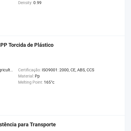
Density:
0.99
 PP Torcida de Plástico
Decoração
Certificação:
ISO9001: 2000, CE, ABS, CCS
Material:
Pp
Melting Point:
165°c
stência para Transporte