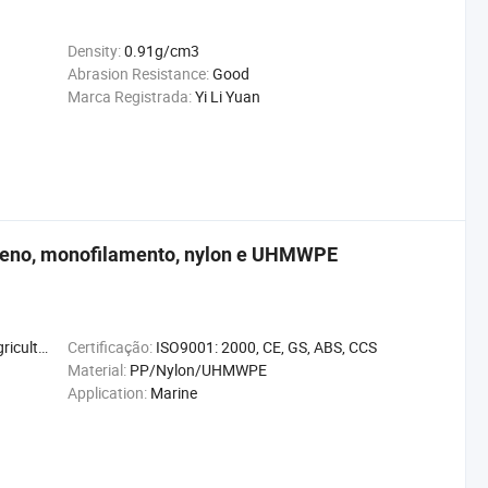
Density:
0.91g/cm3
Abrasion Resistance:
Good
Marca Registrada:
Yi Li Yuan
leno, monofilamento, nylon e UHMWPE
Decoração
Certificação:
ISO9001: 2000, CE, GS, ABS, CCS
Material:
PP/Nylon/UHMWPE
Application:
Marine