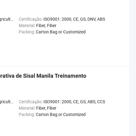
ope and So on
Certificação:
ISO9001: 2000, CE, GS, DNV, ABS
Material:
Fiber, Fiber
Packing:
Carton Bag or Customized
rativa de Sisal Manila Treinamento
Decoração
Certificação:
ISO9001: 2000, CE, GS, ABS, CCS
Material:
Fiber, Fiber
Packing:
Carton Bag or Customized