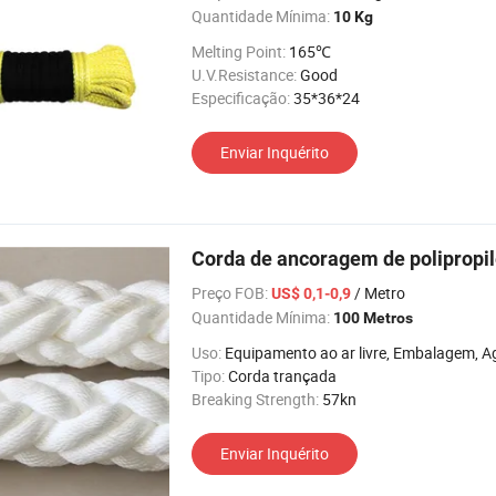
Quantidade Mínima:
10 Kg
Melting Point:
165℃
U.V.Resistance:
Good
Especificação:
35*36*24
Enviar Inquérito
Corda de ancoragem de polipropi
Preço FOB:
/ Metro
US$ 0,1-0,9
Quantidade Mínima:
100 Metros
Uso:
Equipamento ao ar livre, Embalagem, Agricultura, Remessa, 
Tipo:
Corda trançada
Breaking Strength:
57kn
Enviar Inquérito