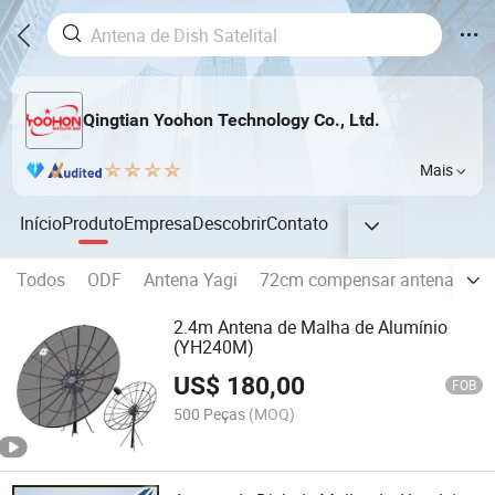
Qingtian Yoohon Technology Co., Ltd.
Mais
Início
Produto
Empresa
Descobrir
Contato
Todos
ODF
Antena Yagi
72cm compensar antena para
2.4m Antena de Malha de Alumínio
(YH240M)
US$
180,00
FOB
500 Peças
(MOQ)