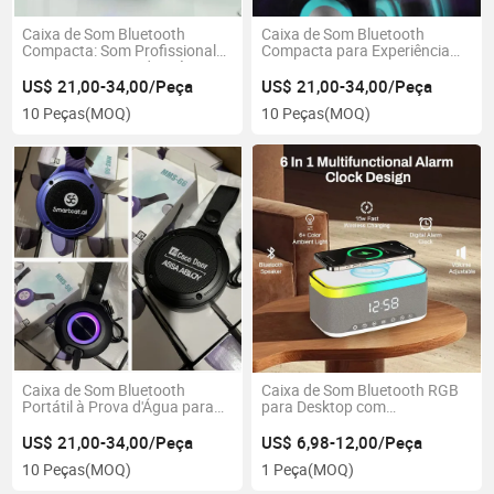
Caixa de Som Bluetooth
Caixa de Som Bluetooth
Compacta: Som Profissional
Compacta para Experiência
para Entusiastas da Música
Sonora Superior em
Movimento
US$ 21,00-34,00/Peça
US$ 21,00-34,00/Peça
10 Peças
(MOQ)
10 Peças
(MOQ)
Caixa de Som Bluetooth
Caixa de Som Bluetooth RGB
Portátil à Prova d'Água para
para Desktop com
Telefones Móveis e Atividades
Carregamento Sem Fio e
ao Ar Livre
Função de Alarme
US$ 21,00-34,00/Peça
US$ 6,98-12,00/Peça
10 Peças
(MOQ)
1 Peça
(MOQ)