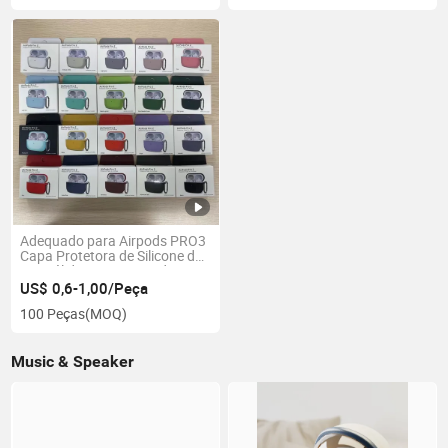
Phone PRO Max Mini Móvel
Adequado para Airpods PRO3
Capa Protetora de Silicone de
Cor Sólida para Fones de
Ouvido Bluetooth da Apple em
US$ 0,6-1,00/Peça
Uma Peça Espessa
100 Peças
(MOQ)
Music & Speaker