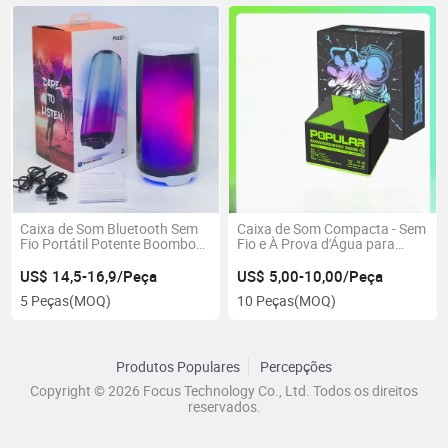
Caixa de Som Bluetooth Sem
Caixa de Som Compacta - Sem
Fio Portátil Potente Boombox
Fio e À Prova d'Água para
Externa com Graves HiFi
Aventuras ao Ar Livre
Rádio FM com Luz LED
US$ 14,5-16,9/Peça
US$ 5,00-10,00/Peça
5 Peças
(MOQ)
10 Peças
(MOQ)
Produtos Populares
Percepções
Copyright © 2026 Focus Technology Co., Ltd. Todos os direitos
reservados.