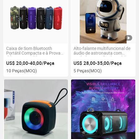
Caixa de Som Bluetooth
Alto-falante multifuncional de
Portátil Compacta e à Prova
áudio de astronauta com
d'Água com Rádio FM e USB
inteligência artificial, modelo
Elip 67
grande, puff, Deepseek,
US$ 20,00-40,00/Peça
US$ 28,00-35,00/Peça
Bluetooth, cartão TF, relógio
10 Peças
(MOQ)
5 Peças
(MOQ)
despertador