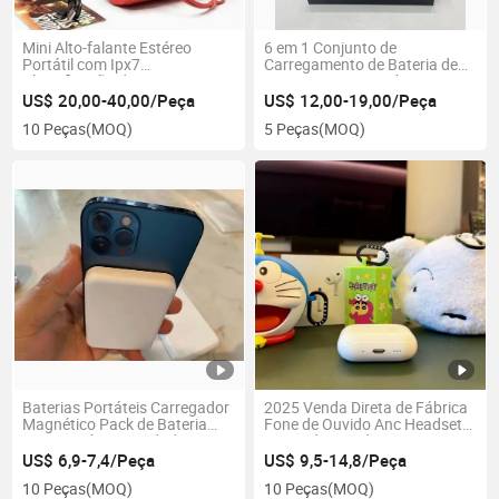
Mini Alto-falante Estéreo
6 em 1 Conjunto de
Portátil com Ipx7
Carregamento de Bateria de
Classificação de
Ar para Smartwatch e Fones
Impermeabilidade e Slot para
de Ouvido para UE/EUA/Reino
US$ 20,00-40,00/Peça
US$ 12,00-19,00/Peça
Cartão TF
Unido
10 Peças
(MOQ)
5 Peças
(MOQ)
Baterias Portáteis Carregador
2025 Venda Direta de Fábrica
Magnético Pack de Bateria
Fone de Ouvido Anc Headset
10000mAh Capacidade
Fones de Ouvido Sem Fio
Carregamento Sem Fio
PRO3 Fone de Ouvido
US$ 6,9-7,4/Peça
US$ 9,5-14,8/Peça
Magnetizado Bateria Portátil
Headphone
10 Peças
(MOQ)
10 Peças
(MOQ)
Carregamento Rápido para I