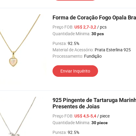
Forma de Coração Fogo Opala Bran
Preço FOB:
/ pcs
US$ 2,7-3,2
Quantidade Mínima:
30 pcs
Pureza:
92.5%
Material de Acessório:
Prata Esterlina 925
Processamento:
Fundição
Enviar Inquérito
925 Pingente de Tartaruga Marinh
Presentes de Joias
Preço FOB:
/ piece
US$ 4,5-5,4
Quantidade Mínima:
30 piece
Pureza:
92.5%