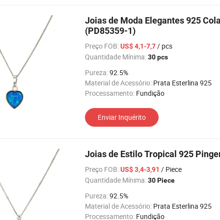
Joias de Moda Elegantes 925 Col
(PD85359-1)
Preço FOB:
/ pcs
US$ 4,1-7,7
Quantidade Mínima:
30 pcs
Pureza:
92.5%
Material de Acessório:
Prata Esterlina 925
Processamento:
Fundição
Enviar Inquérito
Joias de Estilo Tropical 925 Ping
Preço FOB:
/ Piece
US$ 3,4-3,91
Quantidade Mínima:
30 Piece
Pureza:
92.5%
Material de Acessório:
Prata Esterlina 925
Processamento:
Fundição