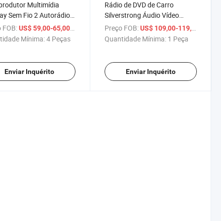
produtor Multimídia
Rádio de DVD de Carro
ay Sem Fio 2 Autorádio
Silverstrong Áudio Vídeo
com WiFi e Navegação
Estéreo iPod
 FOB:
/ Peça
Preço FOB:
/ Peça
US$ 59,00-65,00
US$ 109,00-119,00
para VW Passat B6 Polo
tidade Mínima:
4 Peças
Quantidade Mínima:
1 Peça
4 5 Touran Seat
Enviar Inquérito
Enviar Inquérito