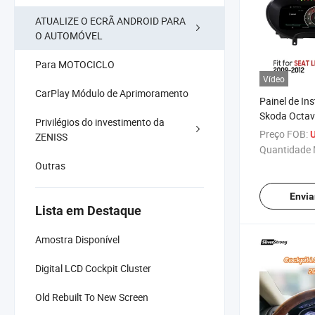
ATUALIZE O ECRÃ ANDROID PARA
O AUTOMÓVEL
Para MOTOCICLO
Vídeo
CarPlay Módulo de Aprimoramento
Painel de I
Skoda Octavi
Privilégios do investimento da
Fabia Golf 
Preço FOB:
U
ZENISS
Touareg
Quantidade 
Outras
Envia
Lista em Destaque
Amostra Disponível
Digital LCD Cockpit Cluster
Old Rebuilt To New Screen