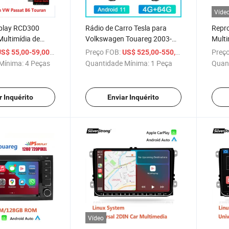
Víde
play RCD300
Rádio de Carro Tesla para
Repro
ultimídia de
Volkswagen Touareg 2003-
Multi
VW Polo Golf
2010 VW T5 2004-2010
Andr
/ Peça
Preço FOB:
/ Peça
Preço
S$ 55,00-59,00
US$ 525,00-550,00
Mínima:
4 Peças
Quantidade Mínima:
1 Peça
Quan
r Inquérito
Enviar Inquérito
Vídeo