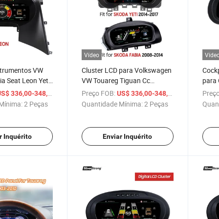
Vídeo
Víde
nstrumentos VW
Cluster LCD para Volkswagen
Cockp
a Seat Leon Yeti
VW Touareg Tiguan Cc
para
Polo Amarok
Scirocco Passat Golf6 Golf7
2011
/ Peça
Preço FOB:
/ Peça
Preço
S$ 336,00-348,00
US$ 336,00-348,00
Amarok Polo
Mínima:
2 Peças
Quantidade Mínima:
2 Peças
Quan
r Inquérito
Enviar Inquérito