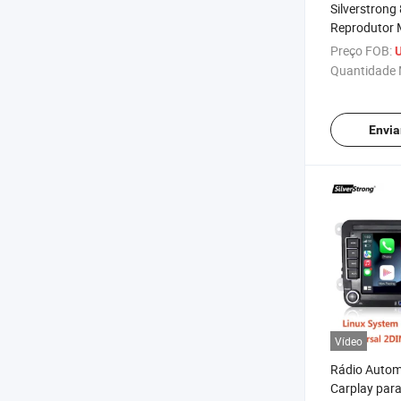
Silverstron
Reprodutor 
para VW Vol
Preço FOB:
U
T4 Transpor
Quantidade 
GPS Rádio A
2006 2008 
Envia
Vídeo
Rádio Autom
Carplay par