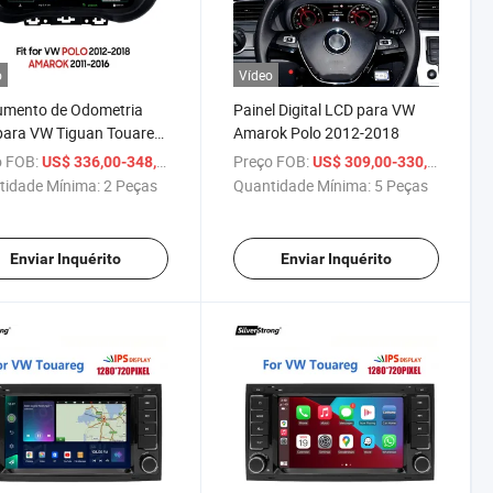
o
Vídeo
umento de Odometria
Painel Digital LCD para VW
para VW Tiguan Touareg
Amarok Polo 2012-2018
 Yeti Leon Cc Passat
 FOB:
/ Peça
Preço FOB:
/ Peça
US$ 336,00-348,00
US$ 309,00-330,00
Polo Amarok Scirocco
tidade Mínima:
2 Peças
Quantidade Mínima:
5 Peças
Enviar Inquérito
Enviar Inquérito