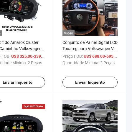
o
Vídeo
it do Amarok Cluster
Conjunto de Painel Digital LCD
 Caminhão Volkswagen
Touareg para Volkswagen VW
-2016
2003-2010
 FOB:
/ Peça
Preço FOB:
/ Peça
US$ 325,00-339,00
US$ 688,00-695,00
tidade Mínima:
2 Peças
Quantidade Mínima:
2 Peças
Enviar Inquérito
Enviar Inquérito