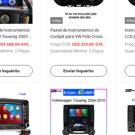
Vídeo
Víde
l de Instrumentos
Painel de Instrumentos do
Instr
 Touareg 2003-
Cockpit para VW Polo Cross
LCD 
2012-2018
Skoda
/ Peça
Preço FOB:
/ Peça
Preço
S$ 688,00-695,00
US$ 329,00-339,00
Golf 
Mínima:
2 Peças
Quantidade Mínima:
2 Peças
Quan
r Inquérito
Enviar Inquérito