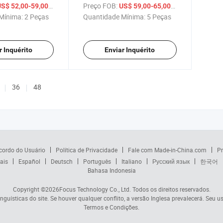
Jetta Tiguan 2005-2015
/ Peça
Preço FOB:
/ Peça
S$ 52,00-59,00
US$ 59,00-65,00
Mínima:
2 Peças
Quantidade Mínima:
5 Peças
r Inquérito
Enviar Inquérito
36
48
cordo do Usuário
Política de Privacidade
Fale com Made-in-China.com
Pr
ais
Español
Deutsch
Português
Italiano
Русский язык
한국어
Bahasa Indonesia
Copyright ©2026
Focus Technology Co., Ltd.
Todos os direitos reservados.
nguísticas do site. Se houver qualquer conflito, a versão Inglesa prevalecerá. Seu u
Termos e Condições.