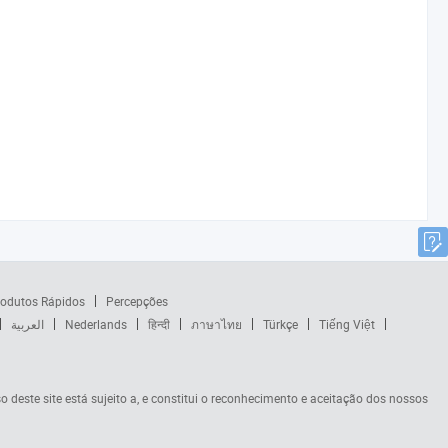
odutos Rápidos
Percepções
العربية
Nederlands
हिन्दी
ภาษาไทย
Türkçe
Tiếng Việt
so deste site está sujeito a, e constitui o reconhecimento e aceitação dos nossos