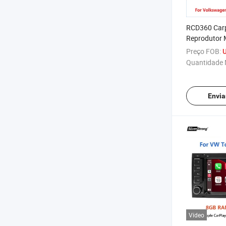
RCD360 Car
Reprodutor M
Rádio para 
Preço FOB:
U
Quantidade 
Envia
Vídeo