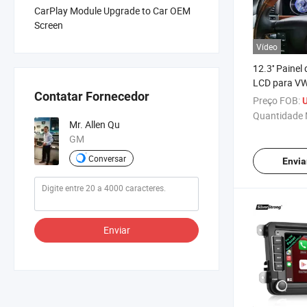
CarPlay Module Upgrade to Car OEM
Screen
Vídeo
12.3'' Paine
LCD para VW
Contatar Fornecedor
2010
Preço FOB:
U
Quantidade 
Mr. Allen Qu
GM
Conversar
Envia
Enviar