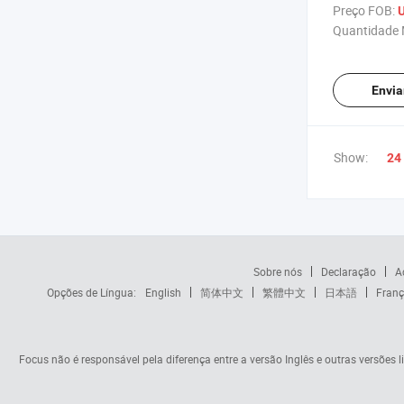
Preço FOB:
U
Quantidade 
Envia
Show:
24
Sobre nós
Declaração
A
Opções de Língua:
English
简体中文
繁體中文
日本語
Franç
Focus não é responsável pela diferença entre a versão Inglês e outras versões li