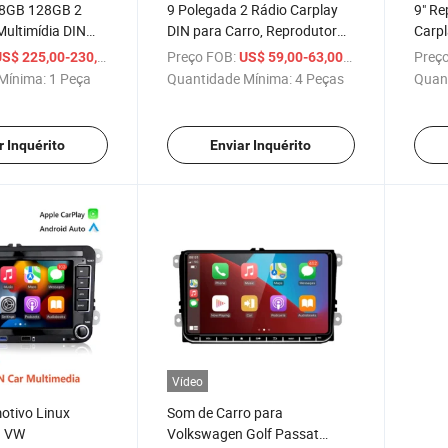
g 8GB 128GB 2
9 Polegada 2 Rádio Carplay
9" Re
Multimídia DIN
DIN para Carro, Reprodutor
Carpl
kswagen Touareg
Multimídia para Carro, Rádio
DIN 
/ Peça
Preço FOB:
/ Peça
Preço
S$ 225,00-230,00
US$ 59,00-63,00
ter T5 Navegação
GPS para VW Volkswagen
GPS 
Mínima:
1 Peça
Quantidade Mínima:
4 Peças
Quan
uto 2004 2005
Golf Polo Rapid Octavia
Golf 
2011
Tiguan Passat B7
r Inquérito
Enviar Inquérito
Vídeo
otivo Linux
Som de Carro para
a VW
Volkswagen Golf Passat