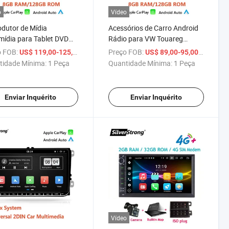
o
Vídeo
dutor de Mídia
Acessórios de Carro Android
mídia para Tablet DVD
Rádio para VW Touareg
oid Touareg para VW
Transporter T5
 FOB:
/ Peça
Preço FOB:
/ Peça
US$ 119,00-125,00
US$ 89,00-95,00
tidade Mínima:
1 Peça
Quantidade Mínima:
1 Peça
Enviar Inquérito
Enviar Inquérito
Vídeo