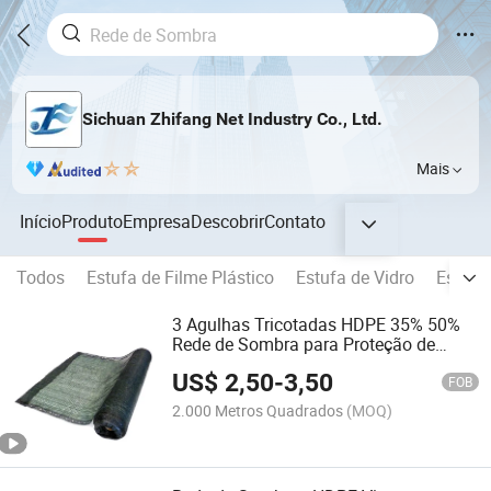
Sichuan Zhifang Net Industry Co., Ltd.
Mais
Início
Produto
Empresa
Descobrir
Contato
Todos
Estufa de Filme Plástico
Estufa de Vidro
Estufa
3 Agulhas Tricotadas HDPE 35% 50%
Rede de Sombra para Proteção de
Culturas Agrícolas
US$
2,50
-
3,50
FOB
2.000 Metros Quadrados
(MOQ)