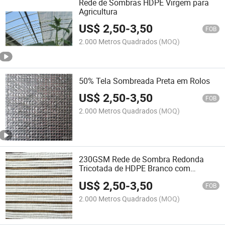
Rede de Sombras HDPE Virgem para
Agricultura
US$
2,50
-
3,50
FOB
2.000 Metros Quadrados
(MOQ)
50% Tela Sombreada Preta em Rolos
US$
2,50
-
3,50
FOB
2.000 Metros Quadrados
(MOQ)
230GSM Rede de Sombra Redonda
Tricotada de HDPE Branco com
Proteção UV para Agricultura em
US$
2,50
-
3,50
Estufa
FOB
2.000 Metros Quadrados
(MOQ)