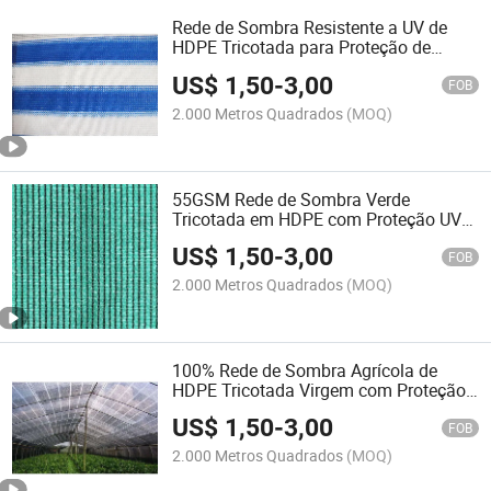
Rede de Sombra Resistente a UV de
HDPE Tricotada para Proteção de
Jardim e Agricultura em Estufas
US$
1,50
-
3,00
FOB
2.000 Metros Quadrados
(MOQ)
55GSM Rede de Sombra Verde
Tricotada em HDPE com Proteção UV
para Agricultura no Oriente Médio
US$
1,50
-
3,00
FOB
2.000 Metros Quadrados
(MOQ)
100% Rede de Sombra Agrícola de
HDPE Tricotada Virgem com Proteção
UV para Estufa de Cultivo
US$
1,50
-
3,00
FOB
2.000 Metros Quadrados
(MOQ)