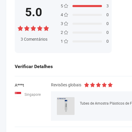
5
3
5.0
4
0
3
0
2
0
3
Comentários
1
0
Verificar Detalhes
Revisões globais
A***t
Singapore