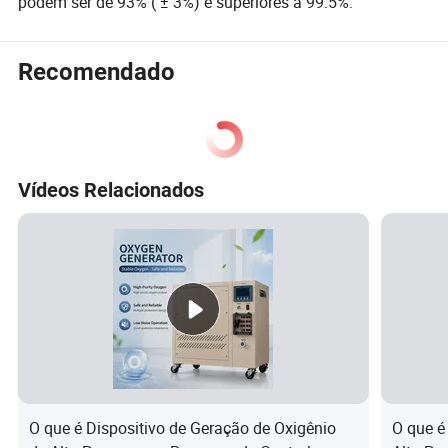
podem ser de 93% ( ± 3%) e superiores a 99.5%.
Recomendado
Vídeos Relacionados
O que é Dispositivo de Geração de Oxigênio
O que é