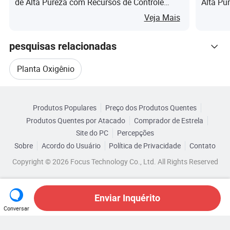
de Alta Pureza com Recursos de Controle
Alta Pu
Inteligente
Veja Mais
pesquisas relacionadas
Planta Oxigênio
Navegue por Categorias
Equipamento Gerador De Oxigênio
Produtos Populares
Preço dos Produtos Quentes
Produtos Quentes por Atacado
Comprador de Estrela
Conjuntos De Geradores De Oxigênio
Site do PC
Percepções
Sobre
Acordo do Usuário
Política de Privacidade
Contato
Gerador De Gás Oxigênio
Copyright © 2026 Focus Technology Co., Ltd. All Rights Reserved
Gerador De Água Oxigenada
Enviar Inquérito
Conversar
Sistema De Gerador De Oxigênio