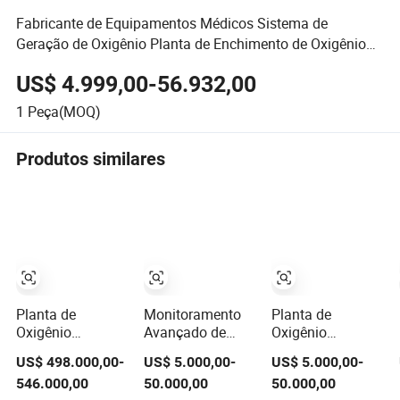
Fabricante de Equipamentos Médicos Sistema de
Geração de Oxigênio Planta de Enchimento de Oxigênio
para Hospital
US$ 4.999,00-56.932,00
1
Peça(MOQ)
Produtos similares
Planta de
Monitoramento
Planta de
Oxigênio
Avançado de
Oxigênio
Criogênico
Aplicativos da
Criogênico
US$ 498.000,00-
US$ 5.000,00-
US$ 5.000,00-
Montada em Skid
Planta de
Médico com
546.000,00
50.000,00
50.000,00
de Alta
Oxigênio para
Sistema de