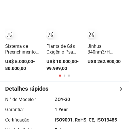
Produtividade
Preenchimento
Enchimento de
com Sistema de
Eficiente de
Cilindros de
Enchimento de
Cilindros
Oxigênio para
Oxigênio com
Produção de
Desempenho
Oxigênio de Alta
Estável à Venda
Qualidade à
Venda
Sistema de
Planta de Gás
Jinhua
Preenchimento
Oxigênio Psa
340nm3/H
de Botijão de
para Fundição de
Operação Segura
US$ 5.000,00-
US$ 10.000,00-
US$ 262.900,00
Oxigênio para
Aço e Fundição
Gerador de
80.000,00
99.999,00
Monitoramento
de Metais,
Oxigênio
Remoto de
Gerador de
Criogênico Planta
Computador
Oxigênio
de Oxigênio
Móvel Gerador de
Industrial com
Líquido para O2
Detalhes rápidos
Oxigênio Planta
Manifold de
Enchimento de
de Gás Medicinal
Reabastecimento
Cilindros
N ° de Modelo.:
ZOY-30
de Cilindros
Garantia:
1 Year
Certificação:
ISO9001, RoHS, CE, ISO13485