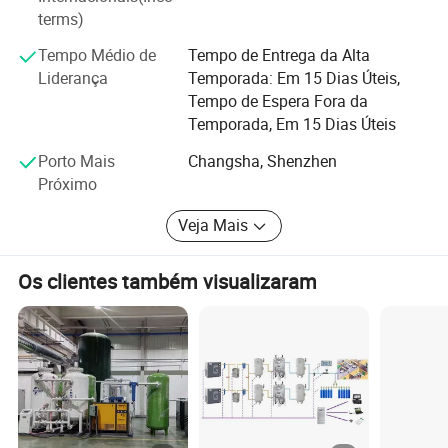
Asiático, África, Médio Oriente e outros mercados
terms)
ultramarinos. Os gabinetes de pós-venda abrangem mais
Tempo Médio de
Tempo de Entrega da Alta
de 20 países e regiões.
Liderança
Temporada: Em 15 Dias Úteis,
A qualidade premium é a missão DE ZOY. Estamos
Tempo de Espera Fora da
empenhados em produzir sistemas médicos de geração
Temporada, Em 15 Dias Úteis
de oxigénio PSA de alta qualidade e somos um parceiro
Porto Mais
Changsha, Shenzhen
de negócios de confiança para os clientes.
Próximo
Veja Mais
Os clientes também visualizaram