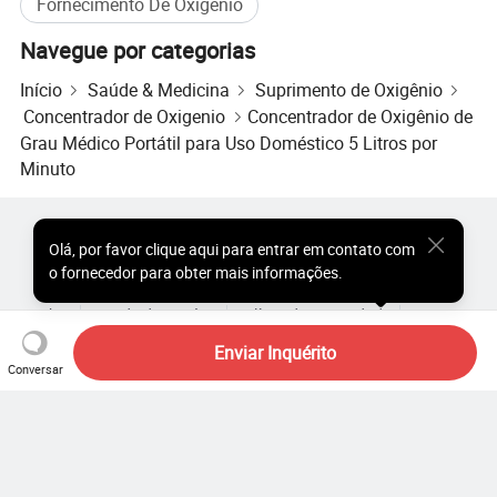
Fornecimento De Oxigênio
Navegue por categorias
Início
Saúde & Medicina
Suprimento de Oxigênio
Concentrador de Oxigenio
Concentrador de Oxigênio de
Grau Médico Portátil para Uso Doméstico 5 Litros por
Minuto
Produtos Populares
Preço dos Produtos Quentes
Olá
,
por favor clique aqui para entrar em contato com
Produtos Quentes por Atacado
Comprador de Estrela
o fornecedor para obter mais informações.
Site do PC
Percepções
Sobre
Acordo do Usuário
Política de Privacidade
Contato
Copyright © 2026 Focus Technology Co., Ltd. All Rights Reserved
Enviar Inquérito
Conversar
Ainda procurando? Basta
pesquisar mais para encontrar o
que você quer!