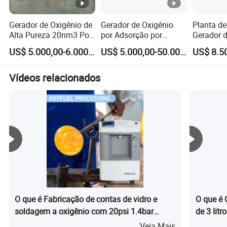
Gerador de Oxigênio de
Gerador de Oxigênio
Planta de
Alta Pureza 20nm3 Por
por Adsorção por
Gerador d
Hora Aparelho de
Variação de Pressão da
Médico P
US$ 5.000,00-6.000,00
US$ 5.000,00-50.000,00
Gerador de Oxigênio
China com Plataforma
Oxigênio
Psa para Indústria
de Monitoramento por
Design G
Aplicativo de Celular na
Oxigênio
Vídeos relacionados
Nuvem
O que é Fabricação de contas de vidro e
O que é 
soldagem a oxigênio com 20psi 1.4bar
de 3 lit
concentrador de oxigênio industrial
ISO 134
Veja Mais