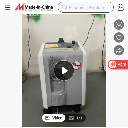
 Litros por Minuto
Concentrador de Oxigênio de Grau Médico Portátil para Uso Doméstico 5
Abrir
Vídeo
1
/
1