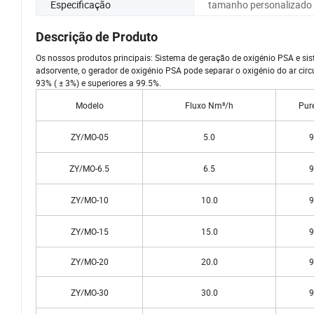
Especificação
tamanho personalizado
Descrição de Produto
Os nossos produtos principais: Sistema de geração de oxigénio PSA e si
adsorvente, o gerador de oxigénio PSA pode separar o oxigénio do ar cir
93% ( ± 3%) e superiores a 99.5%.
Modelo
Fluxo Nm³/h
Pur
ZY/MO-05
5.0
9
ZY/MO-6.5
6.5
9
ZY/MO-10
10.0
9
ZY/MO-15
15.0
9
ZY/MO-20
20.0
9
ZY/MO-30
30.0
9