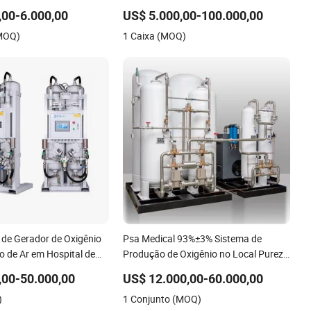
 Ar para Indústria
Livre de Óleo Controle Remoto
,00-6.000,00
US$ 5.000,00-100.000,00
Frequência Variável Flutuante de Ar
(MOQ)
1 Caixa (MOQ)
Alta Eficiência Celki Inteligente
de Gerador de Oxigênio
Psa Medical 93%±3% Sistema de
o de Ar em Hospital de
Produção de Oxigênio no Local Pureza
co
Planta de Oxigênio Sistema de
,00-50.000,00
US$ 12.000,00-60.000,00
Geração de Oxigênio Máquina de
)
1 Conjunto (MOQ)
Produção de Oxigênio Equipamento de