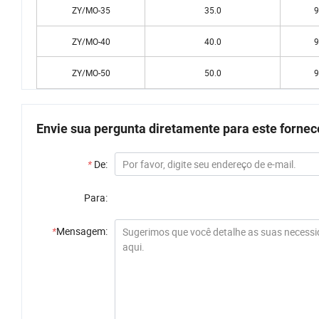
ZY/MO-35
35.0
9
ZY/MO-40
40.0
9
ZY/MO-50
50.0
9
Envie sua pergunta diretamente para este forne
*
De:
Para:
*
Mensagem: