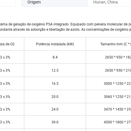
Origem
Hunan, China
stema de geração de oxigénio PSA integrado. Equipado com peneira molecular de z
cundante através da adsorção e libertação de azoto. As concentrações de oxigénio
eza de O2
Potência instalada (kW)
Tamanho mm (C * L
3 ± 3%
8.4
2650 * 950 * 18
3 ± 3%
12.5
2650 * 950 * 21
3 ± 3%
16.5
3000 * 1250 * 2
3 ± 3%
20.0
3060 * 1250 * 2
3 ± 3%
24.0
3470 * 1450 * 2
3 ± 3%
39.0
4500 * 1800 * 2