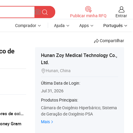
Entrar
Publicar minha RFQ
Comprador
Ajuda
Apps
Português
Compartilhar
co de
Hunan Zoy Medical Technology Co.,
Ltd.
Hunan, China

Última Data de Login:
Jul 31, 2026
Produtos Principais:
Câmara de Oxigênio Hiperbárico; Sistema
5000 conjuntos/ano, fabrico de geradores de oxigénio zoy
de Geração de Oxigênio PSA
Mais
 Money Gram