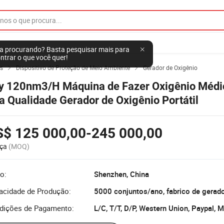
a procurando? Basta pesquisar mais para
ntrar o que você quer!
s
Dispositivo de Proteção de Meio Ambiente
Gerador de Oxigênio


y 120nm3/H Máquina de Fazer Oxigênio Médi
a Qualidade Gerador de Oxigênio Portátil
S$ 125 000,00-245 000,00
ça
(MOQ)
o:
Shenzhen, China
acidade de Produção:
dições de Pagamento:
L/C, T/T, D/P, Western Union, Paypal,