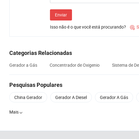
Enviar
Isso não é o que você está procurando?
S

Categorias Relacionadas
Gerador a Gás
Concentrador de Oxigenio
Sistema de D
Pesquisas Populares
China Gerador
Gerador A Diesel
Gerador A Gás
Mais
