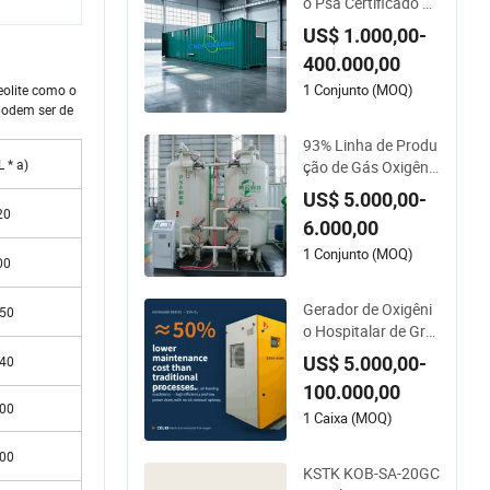
o Psa Certificado C
E e ISO para Enchim
US$ 1.000,00-
ento de Cilindros In
400.000,00
dustriais e Médicos
1 Conjunto (MOQ)
eolite como o
 podem ser de
93% Linha de Produ
 * a)
ção de Gás Oxigêni
o de Pureza/Unidad
US$ 5.000,00-
es de Separação de
20
6.000,00
Ar para Indústria
1 Conjunto (MOQ)
00
Gerador de Oxigêni
250
o Hospitalar de Gra
u Médico Alta Purez
US$ 5.000,00-
140
a 99.5% 93% Livre d
100.000,00
e Óleo Controle Rem
500
oto Frequência Vari
1 Caixa (MOQ)
ável Flutuante de Ar
700
Alta Eficiência Celki
KSTK KOB-SA-20GC
Inteligente