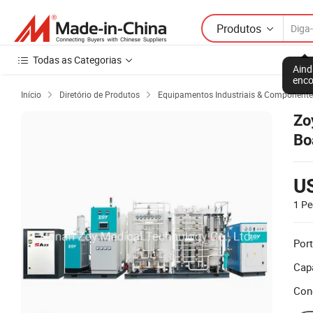
Produtos
Todas as Categorias
Aind
enco
Início
Diretório de Produtos
Equipamentos Industriais & Componente


Zo
Bo
U
1 Pe
Port
Cap
Con