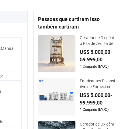
Oxigênio Gerador de Oxigênio
Pessoas que curtiram isso
também curtiram
Gerador de Oxigêni
o Psa de Zeólita de
o,Manual
Grau Médico para S
US$ 5.000,00-
uporte Respiratório
59.999,00
Aprimorado
1 Conjunto (MOQ)
or
Fabricantes Disposi
tivo de Forneciment
%
o de Oxigênio Médic
US$ 5.000,00-
o Planta de Oxigêni
99.999,00
o Cilindros de Enchi
mento de Oxigênio
1 Conjunto (MOQ)
99.5% Pureza do Ox
igênio Gerador de O
ira
Gerador de Oxigêni
xigênio