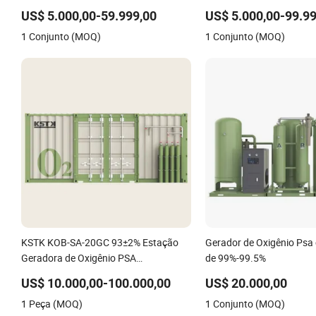
Respiratório Aprimorado
Planta de Oxigênio Cilind
US$ 5.000,00-59.999,00
US$ 5.000,00-99.99
Enchimento de Oxigênio 
1 Conjunto (MOQ)
1 Conjunto (MOQ)
do Oxigênio Gerador de O
KSTK KOB-SA-20GC 93±2% Estação
Gerador de Oxigênio Psa
Geradora de Oxigênio PSA
de 99%-99.5%
Contêinerizada
US$ 10.000,00-100.000,00
US$ 20.000,00
1 Peça (MOQ)
1 Conjunto (MOQ)