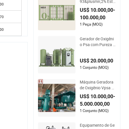
93&plusmn;2% Esta
700
ção Geradora de Ox
US$ 10.000,00-
igênio PSA Contêine
100.000,00
870
rizada
1 Peça (MOQ)
800
Gerador de Oxigêni
o Psa com Pureza d
e 99%-99.5%
US$ 20.000,00
1 Conjunto (MOQ)
Máquina Geradora
de Oxigênio Vpsa Te
chnology com Bom
US$ 10.000,00-
Preço Planta de Ger
5.000.000,00
ação de Oxigênio
1 Conjunto (MOQ)
Equipamento de Ge