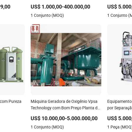
ros de
Industriais e Médicos
Separação de
9,00
US$ 1.000,00-400.000,00
US$ 5.000
99.5% Pureza
1 Conjunto (MOQ)
1 Conjunto 
xigênio
 com Pureza
Máquina Geradora de Oxigênio Vpsa
Equipamento 
Technology com Bom Preço Planta de
por Separaçã
Geração de Oxigênio
Fábrica Médi
US$ 10.000,00-5.000.000,00
US$ 5.000
1 Conjunto (MOQ)
1 Peça (MOQ