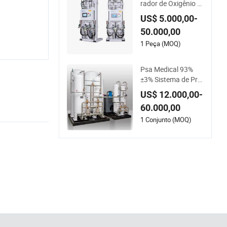
rador de Oxigênio p
or Separação de Ar
US$ 5.000,00-
em Hospital de Fábr
50.000,00
ica Médico
1 Peça (MOQ)
Psa Medical 93%
±3% Sistema de Pro
dução de Oxigênio n
US$ 12.000,00-
o Local Pureza Plan
60.000,00
ta de Oxigênio Siste
ma de Geração de O
1 Conjunto (MOQ)
xigênio Máquina de
Produção de Oxigên
io Equipamento de
Oxigênio Gerador d
e Oxigênio