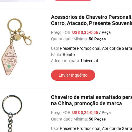
Acessórios de Chaveiro Personali
Carro, Atacado, Presente Souveni
Preço FOB:
/ Peça
US$ 0,35-0,56
Quantidade Mínima:
50 Peças
Uso:
Presente Promocional, Abridor de Garrafa, Bolsa para Moeda, Porta-Retratos, Lanterna, Feriado, Relógio de Pul
Estilo:
Bonito
Adequado para:
Universal
Enviar Inquérito
Chaveiro de metal esmaltado perso
na China, promoção de marca
Preço FOB:
/ Peça
US$ 0,24-0,45
Quantidade Mínima:
50 Peças
Uso:
Presente Promocional, Abridor de Garrafa, Bolsa para Moeda, Porta-Retratos, Relógio de Pulso