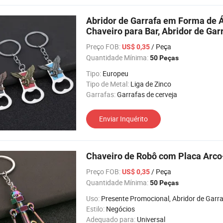
Abridor de Garrafa em Forma de Á
Chaveiro para Bar, Abridor de Gar
Preço FOB:
/ Peça
US$ 0,35
Quantidade Mínima:
50 Peças
Tipo:
Europeu
Tipo de Metal:
Liga de Zinco
Garrafas:
Garrafas de cerveja
Enviar Inquérito
Chaveiro de Robô com Placa Arco
Preço FOB:
/ Peça
US$ 0,35
Quantidade Mínima:
50 Peças
Uso:
Presente Promocional, Abridor de Garrafa, Bolsa para Moeda, Porta-Retratos, Lanterna, Feriado, Relógio de Pulso, Rel
Estilo:
Negócios
Adequado para:
Universal