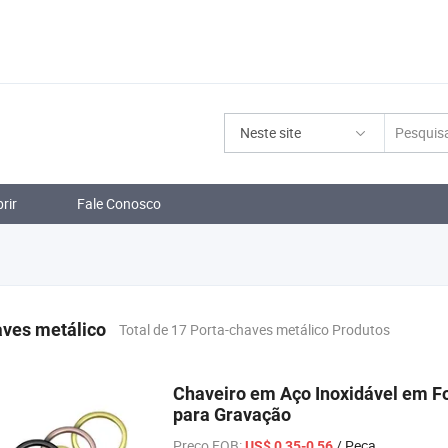
Neste site
rir
Fale Conosco
aves metálico
Total de 17 Porta-chaves metálico Produtos
Chaveiro em Aço Inoxidável em F
para Gravação
Preço FOB:
/ Peça
US$ 0,35-0,56