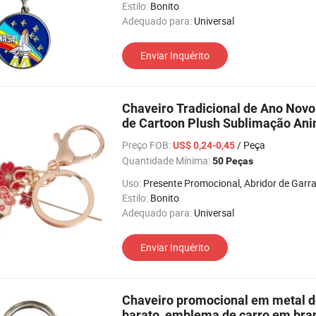
Estilo:
Bonito
Adequado para:
Universal
Enviar Inquérito
Chaveiro Tradicional de Ano Novo
de Cartoon Plush Sublimação Ani
Metal
Preço FOB:
/ Peça
US$ 0,24-0,45
Quantidade Mínima:
50 Peças
Uso:
Presente Promocional, Abridor de Garrafa, Bolsa para Moeda, Porta-Retratos, Relógio de Pulso
Estilo:
Bonito
Adequado para:
Universal
Enviar Inquérito
Chaveiro promocional em metal de
barato, emblema de carro em bran