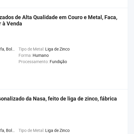
zados de Alta Qualidade em Couro e Metal, Faca,
r à Venda
so, Bússola, Gifts
Tipo de Metal:
Liga de Zinco
Forma:
Humano
Processamento:
Fundição
nalizado da Nasa, feito de liga de zinco, fábrica
, Bússola, Gifts
Tipo de Metal:
Liga de Zinco