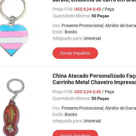
Preço FOB:
/ Peça
US$ 0,24-0,45
Quantidade Mínima:
50 Peças
Uso:
Presente Promocional, Abridor de Garrafa, Bolsa para Moeda, Porta-Retratos, Relógio de Pulso
Estilo:
Bonito
Adequado para:
Universal
Enviar Inquérito
China Atacado Personalizado Fa
Carrinho Metal Chaveiro Impress
Preço FOB:
/ Peça
US$ 0,24-0,45
Quantidade Mínima:
50 Peças
Uso:
Presente Promocional, Abridor de Garrafa, Bolsa para Moeda, Porta-Retratos, Relógio de Pulso
Estilo:
Bonito
Adequado para:
Universal
Enviar Inquérito