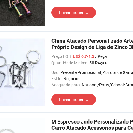
Enviar Inquérito
China Atacado Personalizado Ar
Próprio Design de Liga de Zinco 
Preço FOB:
/ Peça
US$ 0,7-1,5
Quantidade Mínima:
50 Peças
Uso:
Presente Promocional, Abridor de Garrafa, Bolsa para Moeda, Porta-Retratos, Feriado, Relógio de Puls
Estilo:
Negócios
Adequado para:
National/Party/School/Army/Organizati
Enviar Inquérito
M Espresoo Judo Personalizado P
Carro Atacado Acessórios para C