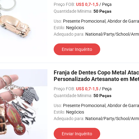
Preço FOB:
/ Peça
US$ 0,7-1,5
Quantidade Mínima:
50 Peças
Uso:
Presente Promocional, Abridor de Garrafa, Bolsa para Moeda, Porta-Retratos, Feriado, Relógio de Puls
Estilo:
Negócios
Adequado para:
National/Party/School/Army/Organizati
Enviar Inquérito
Franja de Dentes Copo Metal Atac
Personalizado Artesanato em Met
Chave Chaveiro
Preço FOB:
/ Peça
US$ 0,7-1,5
Quantidade Mínima:
50 Peças
Uso:
Presente Promocional, Abridor de Garrafa, Bolsa para Moeda, Porta-Retratos, Feriado, Relógio de Puls
Estilo:
Negócios
Adequado para:
National/Party/School/Army/Organizati
Enviar Inquérito