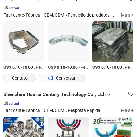
Fabricante/Fábrica
OEM/ODM
Fundição de produtos, matriz de estampagem de metal, peça de estampagem de metal, molde de injeção de plástico, fundição sob pressão, carroceria de caminhão
Mais +
US$
-
/Peça
US$
-
/Peça
US$
-
/Peça
0,10
10,00
0,10
10,00
0,10
10,00
Contato
Conversar
Shenzhen Huarui Century Technology Co., Ltd.
Fabricante/Fábrica
OEM/ODM
Resposta Rápida
Mais +