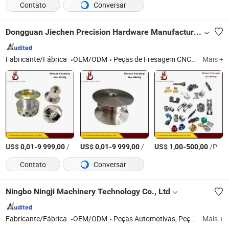
Contato
Conversar
Dongguan Jiechen Precision Hardware Manufacturing Co., Ltd.
Fabricante/Fábrica
OEM/ODM
Peças de Fresagem CNC, Protótipos de Metal, Prototipagem Rápida, 3D Impressão, Protótipos de Plástico, Peças de Produção em Pequeno Volume, Fundição de Investimento
Mais +
US$
-
/Peça
US$
-
/Peça
US$
-
/Peça
0,01
9 999,00
0,01
9 999,00
1,00
500,00
Contato
Conversar
Ningbo Ningji Machinery Technology Co., Ltd
Fabricante/Fábrica
OEM/ODM
Peças Automotivas, Peças de Automóveis, Usinagem CNC, Conexão Hidráulica, Fixador
Mais +