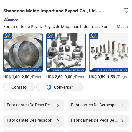
Shandong Meide Import and Export Co., Ltd.
Forjamento de Peças, Peças de Máquinas Industriais, Fundição e Forjamento, Peças Metálicas Personalizadas, Tubo de Aço Sem Costura de Precisão, Tubo de Aço Sem Costura Moldado
Mais +
US$
-
/Peça
US$
-
/Peça
US$
-
/Peça
1,00
2,50
2,60
9,00
0,59
1,59
Contato
Conversar
Fabricantes De Peça De Reposição Do Motor
Fabricantes De Aeroespacial
Fabricantes De Fresadora Cnc
Fabricantes De Peça De Maquinário