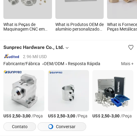
What is Peças de
What is Produtos OEM de
What is Fornec
Maquinagem CNC em
alumínio personalizados,
Peças Metálica
Alumínio de Precisão
hardware eletrônico,
Personalizadas
Personalizada em Aço
acessórios para
Maquinagem C
Inoxidável para
motocicletas, peças
Alta Precisão, 
Sunprec Hardware Co., Ltd.
Torneamento e Fresagem
mecânicas
Fresagem e To
sobressalentes para
carros, peças de
2.96 Mil USD
usinagem CNC em metal
Fabricante/Fábrica
OEM/ODM
Resposta Rápida
Mais +
US$
-
/Peça
US$
-
/Peça
US$
-
/Peça
2,50
3,00
2,50
3,00
2,50
3,00
Contato
Conversar