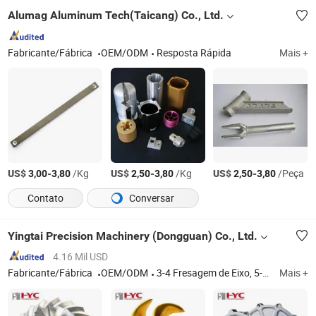
Alumag Aluminum Tech(Taicang) Co., Ltd.
Fabricante/Fábrica
OEM/ODM
Resposta Rápida
Mais +
US$
-
/Kg
US$
-
/Kg
US$
-
/Peça
3,00
3,80
2,50
3,80
2,50
3,80
Contato
Conversar
Yingtai Precision Machinery (Dongguan) Co., Ltd.
4.16 Mil USD
Fabricante/Fábrica
OEM/ODM
3-4 Fresagem de Eixo, 5-Axis Usinagem, Fresagem CNC, Torneamento CNC, Retificação, Corte a Fio, Inspeção CMM, Peças de Precisão, Peças de Alumínio, Peças de Aço Inoxidável, Peças de Aço Duro, Peças de Aço Carbono, Tita
Mais +