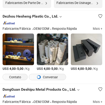
Fabricantes De Parte De Precisão
Fabricantes De Usinagem Cnc
Dezhou Hesheng Plastic Co., Ltd.
Fabricante/Fábrica
OEM/ODM
Resposta Rápida
Mais +
US$
-
/Kg
US$
-
/Kg
US$
-
/Kg
4,00
5,00
4,00
5,00
4,00
5,00
Contato
Conversar
DongGuan Deshipu Metal Products Co., Ltd.
Fabricante/Fábrica
OEM/ODM
Resposta Rápida
Mais +