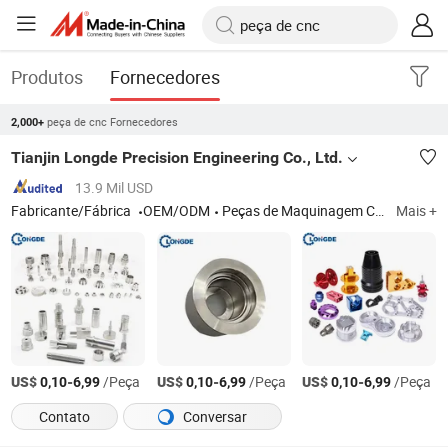
Produtos
Fornecedores
peça de cnc Fornecedores
2,000+
Tianjin Longde Precision Engineering Co., Ltd.
13.9 Mil USD
Fabricante/Fábrica
OEM/ODM
Peças de Maquinagem CNC em Aço Inoxidável, Peças de Alumínio Personalizadas com Precisão OEM, Peças Automotivas Personalizadas de Alta Precisão, Peças de Válvula em Aço Inoxidável Personalizadas, Peças de Maquinagem de Precisão
Mais +
US$
-
/Peça
US$
-
/Peça
US$
-
/Peça
0,10
6,99
0,10
6,99
0,10
6,99
Contato
Conversar