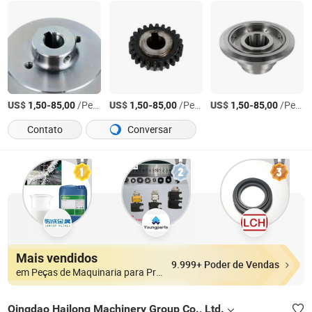
US$
-
/Peça
US$
-
/Peça
US$
-
/Peça
1,50
85,00
1,50
85,00
1,50
85,00
Contato
Conversar
Mais vendidos
9.999+ Poder de Vendas
em Peças de Maquinaria para Processar Metal
Qingdao Hailong Machinery Group Co., Ltd.