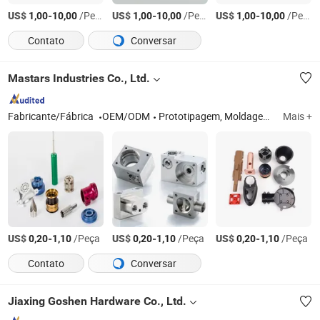
US$
-
/Peça
US$
-
/Peça
US$
-
/Peça
1,00
10,00
1,00
10,00
1,00
10,00
Contato
Conversar
Mastars Industries Co., Ltd.
Fabricante/Fábrica
OEM/ODM
Prototipagem, Moldagem por Injeção, Peças de Plástico e Metal, Produto Completo
Mais +
US$
-
/Peça
US$
-
/Peça
US$
-
/Peça
0,20
1,10
0,20
1,10
0,20
1,10
Contato
Conversar
Jiaxing Goshen Hardware Co., Ltd.