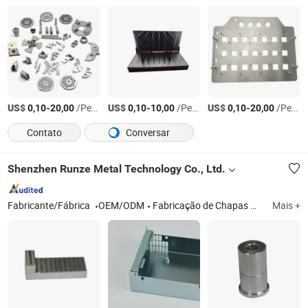
US$
-
/Peça
US$
-
/Peça
US$
-
/Peça
0,10
20,00
0,10
10,00
0,10
20,00
Contato
Conversar
Shenzhen Runze Metal Technology Co., Ltd.
Fabricante/Fábrica
OEM/ODM
Fabricação de Chapas Metálicas, Usinagem CNC, Perfil de Alumínio, Fundição em Molde
Mais +