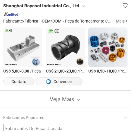
Shanghai Raycool Industrial Co., Ltd.
Fabricante/Fábrica
OEM/ODM
Peça de Torneamento CNC, Peças de Fresagem CNC, Peças de Usinagem CNC
Mais +
US$
-
/Peça
US$
-
/Peça
US$
-
/Peça
5,00
8,00
21,00
23,00
0,50
10,00
Contato
Conversar
Veja Mais
Fabricantes Populares
Fabricantes De Peça Usinada