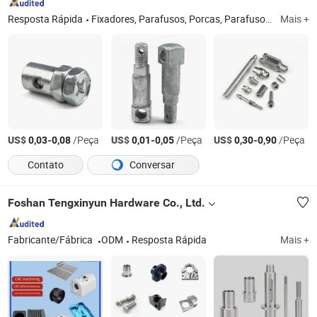
Resposta Rápida
Fixadores, Parafusos, Porcas, Parafusos, Parafuso de Aço Inoxidável, Barra Rosqueada, Parafuso de Aço Inoxidável, Parafuso Personalizado, Arruela, Parafuso de Carro
Mais +
US$
-
/Peça
US$
-
/Peça
US$
-
/Peça
0,03
0,08
0,01
0,05
0,30
0,90
Contato
Conversar
Foshan Tengxinyun Hardware Co., Ltd.
Fabricante/Fábrica
ODM
Resposta Rápida
Mais +