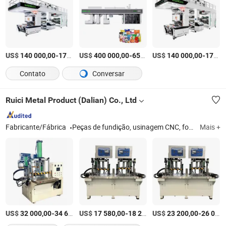
US$
-
US$
/Conjunto
-
US$
/Conjunto
-
140 000,00
170 000,00
400 000,00
650 000,00
140 000,00
170 000,00
Contato
Conversar
Ruici Metal Product (Dalian) Co., Ltd
Fabricante/Fábrica
Peças de fundição, usinagem CNC, forjados, peças estampadas, peças de válvula, peças de bomba, produtos metálicos
Mais +
US$
-
US$
/Peça
-
US$
/Peça
-
32 000,00
34 600,00
17 580,00
18 230,00
23 200,00
26 008,00