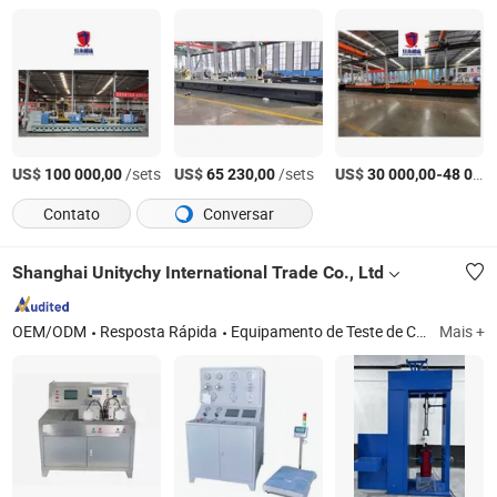
US$
/sets
US$
/sets
US$
-
100 000,00
65 230,00
30 000,00
48 000,00
Contato
Conversar
Shanghai Unitychy International Trade Co., Ltd
OEM/ODM
Resposta Rápida
Equipamento de Teste de Cilindros de Gás, Equipamento de Sistema de Enchimento de Gás, Equipamento de Inspeção de Fabricação, Equipamento de Enchimento de Dióxido de Carbono, F200 Equipamento de Sistema de Enchimento, Máquina de Teste de Vazamento de Ar, Teste de Ruptura de Pressão de Cilindro, Teste de Cilindros de Gás Liquefeito de Petróleo (GLP), Equipamento de Teste de Cilindros Sem Costura
Mais +