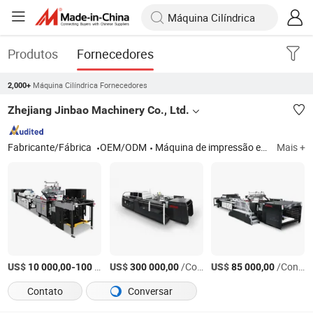
Produtos
Fornecedores
Máquina Cilíndrica Fornecedores
2,000+
Zhejiang Jinbao Machinery Co., Ltd.
Fabricante/Fábrica
OEM/ODM
Máquina de impressão em tela cilíndrica com parada automática
Mais +
US$
-
US$
/SET
/Conjunto
US$
/Conjunto
10 000,00
100 000,00
300 000,00
85 000,00
Contato
Conversar