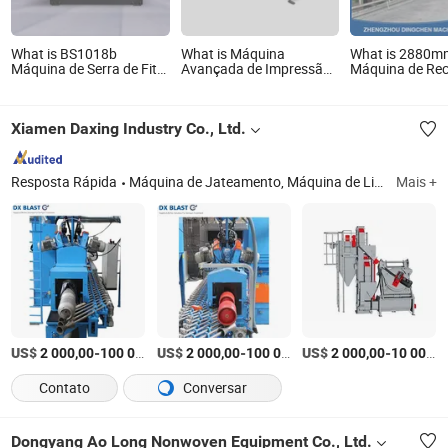
What is BS1018b
What is Máquina
What is 2880m
Máquina de Serra de Fita
Avançada de Impressão
Máquina de Re
para Corte de Metal com
em Serigrafia Automática
de Papelão de L
Braço de Serra
com Cilindro de Parada
Molde Cilíndric
Controlado por Cilindro
Xiamen Daxing Industry Co., Ltd.
Hidráulico, Parada
Automática Após o Corte
para Uso em Oficina e
Fábrica
Resposta Rápida
Máquina de Jateamento, Máquina de Limpeza por Jateamento, Máquina de Peening, Abrasivos Metálicos, Peças de Reposição Fundidas, Equipamento de Jateamento com Areia, Turbina de Jateamento, Coletor de Poeira
Mais +
US$
-
US$
/Peça
-
US$
/Peça
-
2 000,00
100 000,00
2 000,00
100 000,00
2 000,00
10 000,00
Contato
Conversar
Dongyang Ao Long Nonwoven Equipment Co., Ltd.