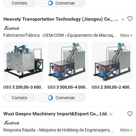
Contato
Conversar
Heavsty Transportation Technology (Jiangsu) Co., Ltd.
Fabricante/Fábrica
OEM/ODM
Equipamento de Marcação de Veículos Grandes, Máquina de Marcação de Estradas, Remoção de Borracha em Aeroportos, Tinta de Marcação de Estradas Termoplástica, Tinta de Marcação de Estradas e Esferas de Vidro, Tinta de Marcação de Estradas em Plástico Frio
Mais +
US$
-
/Peça
US$
-
/Peça
US$
-
3 200,00
3 600,00
3 500,00
4 000,00
2 300,00
2 400,00
Contato
Conversar
Wuxi Geepro Machinery Import&Export Co., Ltd.
Resposta Rápida
Máquina de Hobbing de Engrenagens, Prensa Hidráulica, Máquina de Moagem de Engrenagens, Máquina de Corte de Engrenagens Cônicas, Máquina de Fresagem de Engrenagens, Máquina de Desbaste de Engrenagens, Máquina de Modelagem de Engrenagens, Máquina de Chanfrar Engrenagens, Máquina de Rolamento de Estrias de Engrenagens, Torno CNC
Mais +