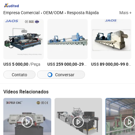
Empresa Comercial
OEM/ODM
Resposta Rápida
Mais +
US$
/Peça
US$
-
US$
/Peça
-
5 000,00
259 000,00
299 000,00
89 000,00
99 000,00
Contato
Conversar
Vídeos Relacionados