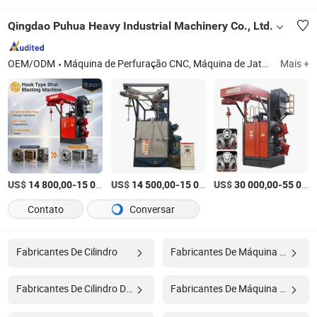
Qingdao Puhua Heavy Industrial Machinery Co., Ltd.
OEM/ODM
Máquina de Perfuração CNC, Máquina de Jateamento de Areia, Máquina CNC, Máquina de Jateamento, Prensa de Perfuração CNC, Cabines de Jateamento de Areia, Máquina de Jateamento por Rodas, Prensa de Canto CNC, Equipamento de Jateamento, Equipamento de Limpeza
Mais +
US$
-
US$
/Peça
-
US$
/Peça
-
14 800,00
15 000,00
14 500,00
15 000,00
30 000,00
55 000,00
Contato
Conversar
Fabricantes De Cilindro
Fabricantes De Máquina De Socos
Fabricantes De Cilindro De Ar
Fabricantes De Máquina De Panificação