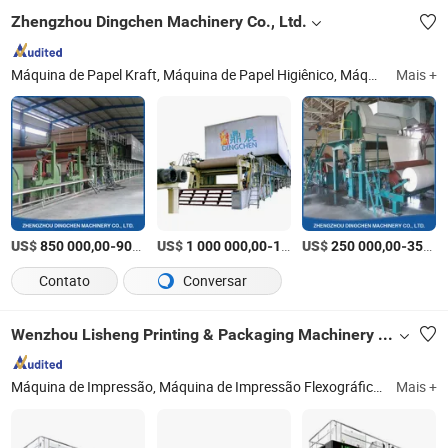
Zhengzhou Dingchen Machinery Co., Ltd.
Máquina de Papel Kraft, Máquina de Papel Higiênico, Máquina de Papel Tissue, Máquina de Papel Corrugado, Máquina de Papel Cultura, Máquina de Papel para Impressão, Máquina de Papel Fluting, Máquina de Papel Liner, Máquina de Fazer Papel, Máquina de Papel
Mais +
US$
-
US$
/Conjunto
-
US$
/Conjunto
-
850 000,00
900 000,00
1 000 000,00
1 500 000,00
250 000,00
350 000,00
Contato
Conversar
Wenzhou Lisheng Printing & Packaging Machinery Co., Ltd.
Máquina de Impressão, Máquina de Impressão Flexográfica, Máquina de Impressão em Filme, Máquina de Impressão em Papel, Máquina de Impressão em Não Tecido, Máquina de Impressão em Sacolas, Máquina de Impressão Flexográfica, Máquinas de Impressão, Máquina de Impressão em Sacolas Plásticas
Mais +