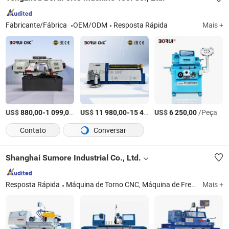
Fabricante/Fábrica
OEM/ODM
Resposta Rápida
Mais +
US$
-
/Peça
US$
-
US$
/Peça
/Peça
880,00
1 099,00
11 980,00
15 400,00
6 250,00
Contato
Conversar
Shanghai Sumore Industrial Co., Ltd.
Resposta Rápida
Máquina de Torno CNC, Máquina de Fresagem CNC, Máquina de Torno Manual, Máquina de Fresagem Manual, Centro de Usinagem, Serra de Fita, Retificadora de Superfície, Máquina de Dobra, Máquina de Corte a Laser CNC
Mais +