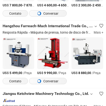
US$
-
/Peça
US$
-
/Peça
US$
-
7 800,00
7 870,00
4 600,00
4 650,00
2 300,00
2 450,00
Contato
Conversar
Hangzhou Farreach-Mach International Trade Co., Ltd.
Resposta Rápida
Máquina de prensa, torno de disco de freio, dobradora de tubos, máquina de dobrar tubos
Mais +
US$
/Peça
US$
/Peça
US$
/Peça
5 499,00
9 990,00
8 880,00
Contato
Conversar
Jiangsu Ketchview Machinery Technology Co., Ltd.