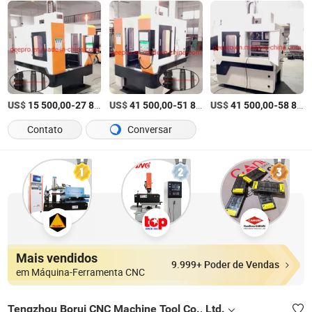
US$
-
US$
/Set
-
US$
/Set
-
15 500,00
27 800,00
41 500,00
51 800,00
41 500,00
58 800,00
Contato
Conversar
Mais vendidos
9.999+ Poder de Vendas
em Máquina-Ferramenta CNC
Tengzhou Borui CNC Machine Tool Co., Ltd.