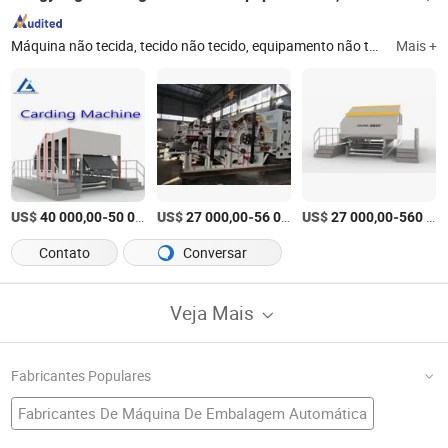
Máquina não tecida, tecido não tecido, equipamento não tecido, máquina de não tecido de PP, máquina de tecido spunbond, máquina de tecido, não tecido de PP spunbond, não tecido de Al, não tecido Aolong, não tecido Dongyang
Mais +
US$
-
US$
/Conjunto
-
US$
/Conjunto
-
40 000,00
50 000,00
27 000,00
56 000,00
27 000,00
560 000,00
Contato
Conversar
Veja Mais
Fabricantes Populares
Fabricantes De Máquina De Embalagem Automática