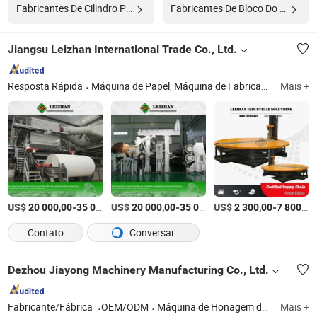
Fabricantes De Cilindro Padrão
Fabricantes De Bloco Do Cilindro
Jiangsu Leizhan International Trade Co., Ltd.
Resposta Rápida
Máquina de Papel, Máquina de Fabricação de Papel, Roupas para Máquina de Papel, Cinta Industrial, Máquina de Preparação de Pasta de Papel, Equipamento de Teste de Papel, Equipamento de Pulpa, Peças de Reposição para Máquina de Papel, Maquinário de Papel, Máquina de Tissue
Mais +
US$
-
US$
/Peça
-
US$
/Peça
-
20 000,00
35 000,00
20 000,00
35 000,00
2 300,00
7 800,00
Contato
Conversar
Dezhou Jiayong Machinery Manufacturing Co., Ltd.
Fabricante/Fábrica
OEM/ODM
Máquina de Honagem de Furos Profundos CNC, Ferramenta de Perfuração BTA de Furos Profundos CNC, Ferramenta de Fresagem de Furos Profundos CNC, Máquina de Skiving e Burnishing de Rolos de Furos Profundos CNC
Mais +