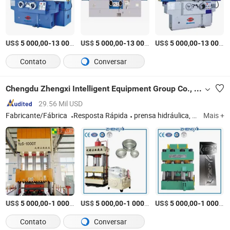
US$
-
US$
/set
-
US$
/Conjunto
-
5 000,00
13 000,00
5 000,00
13 000,00
5 000,00
13 000,00
Contato
Conversar
Chengdu Zhengxi Intelligent Equipment Group Co., Ltd.
29.56 Mil USD
Fabricante/Fábrica
Resposta Rápida
prensa hidráulica, máquina de prensa hidráulica, prensa de moldagem composta, prensa de estampagem profunda, prensa de forjamento hidráulico, prensa de moldes de peças de interior automotivo
Mais +
US$
-
US$
/set
-
US$
/set
-
5 000,00
1 000 000,00
5 000,00
1 000 000,00
5 000,00
1 000 000,00
Contato
Conversar