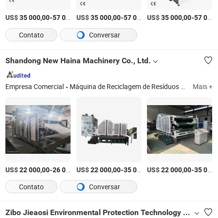
US$
-
US$
/Peça
-
US$
/Peça
-
35 000,00
57 000,00
35 000,00
57 000,00
35 000,00
57 000,00
Contato
Conversar
Shandong New Haina Machinery Co., Ltd.
Empresa Comercial
Máquina de Reciclagem de Resíduos Têxteis, Máquina de Punção de Agulhas Não Tecidas, Máquina de Prensagem, Máquina de Corte de Fibra, Máquina de Cardagem, Lapper Cruzado, Máquina de Calandramento / Passadoria, Forno, Máquina de Fabricação de Tecido de Poliéster, Máquina de Reciclagem de Resíduos de Algodão
Mais +
US$
-
US$
/set
-
US$
/Conjunto
-
22 000,00
26 000,00
22 000,00
35 000,00
22 000,00
35 000,00
Contato
Conversar
Zibo Jieaosi Environmental Protection Technology Co., Ltd.