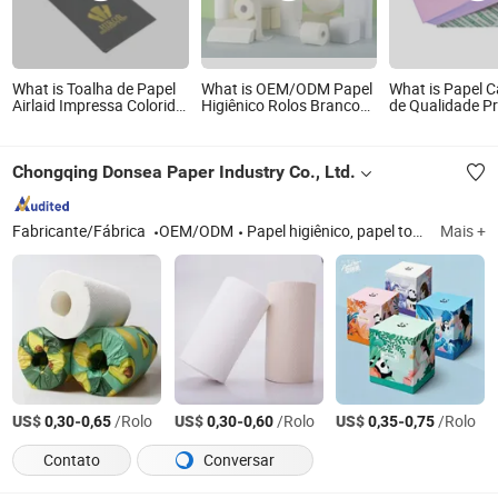
What is Toalha de Papel
What is OEM/ODM Papel
What is Papel 
Airlaid Impressa Colorida
Higiênico Rolos Brancos
de Qualidade 
para Jantar OEM
Fortes e Absorventes
A4/Papel NCR 
Personalizáveis e
Auto Carbono 
Ecológicos para Banheiro
Fatura
Chongqing Donsea Paper Industry Co., Ltd.
Hotel Casa
1ply/2ply/3ply/4ply
Fabricante/Fábrica
OEM/ODM
Papel higiênico, papel toalha, lenço de papel, guardanapo, toalha de papel, papel de cozinha
Mais +
US$
-
/Rolo
US$
-
/Rolo
US$
-
/Rolo
0,30
0,65
0,30
0,60
0,35
0,75
Contato
Conversar