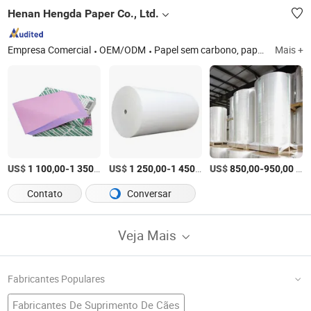
Henan Hengda Paper Co., Ltd.
Empresa Comercial
OEM/ODM
Papel sem carbono, papel revestido, papel colorido, papel duplex com fundo cinza, papel kraft, papel jornal, papel NCR, papel de tecido Mf/Mg, papel de vidro, papelão cinza
Mais +
US$
-
/Tonelada
US$
-
/Tonelada
US$
-
/Tonelada
1 100,00
1 350,00
1 250,00
1 450,00
850,00
950,00
Contato
Conversar
Veja Mais
Fabricantes Populares
Fabricantes De Suprimento De Cães