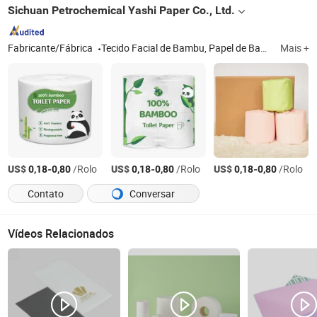
Sichuan Petrochemical Yashi Paper Co., Ltd.
Fabricante/Fábrica
Tecido Facial de Bambu, Papel de Bambu, Papel Higiênico de Bambu, Rolos de Papel Higiênico de Bambu, Papel de Lenço de Bambu, Lenço de Bolso de Bambu, Papel Tissue de Bambu
Mais +
US$
-
/Rolo
US$
-
/Rolo
US$
-
/Rolo
0,18
0,80
0,18
0,80
0,18
0,80
Contato
Conversar
Vídeos Relacionados