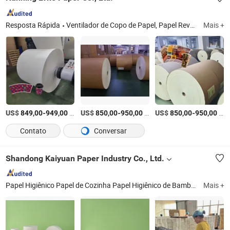
Resposta Rápida
Ventilador de Copo de Papel, Papel Revestido em PE, Material Bruto para Copos de Papel, Papel para Copos de Papel, Rolos de Papel para Copos, Materiais Brutos para Copos de Papel, Papel Cartão Marfim/Fbb, Papel Kraft, Papel para Recipientes Alimentares, Blank de Copo de Papel
Mais +
US$
-
/Tonelada
US$
-
/Tonelada
US$
-
/Tonelada
849,00
949,00
850,00
950,00
850,00
950,00
Contato
Conversar
Shandong Kaiyuan Paper Industry Co., Ltd.
Papel Higiênico Papel de Cozinha Papel Higiênico de Bambu, Papel Tissue Papel Higiênico Reciclado, Papel Higiênico em Rolo Pequeno Papel Higiênico de Bambu Não Branqueado, Rolo de Papel Higiênico Papel Facial
Mais +