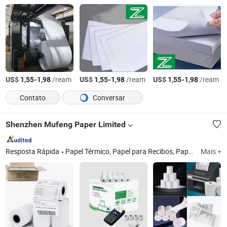
US$
-
/ream
US$
-
/ream
US$
-
/ream
1,55
1,98
1,55
1,98
1,55
1,98
Contato
Conversar
Shenzhen Mufeng Paper Limited
Resposta Rápida
Papel Térmico, Papel para Recibos, Papel NCR, Papel para Registradora, Papel Jumbo, Papel Sem Carbono, Etiqueta Térmica, Etiqueta Offset, Etiqueta de Transferência Térmica
Mais +