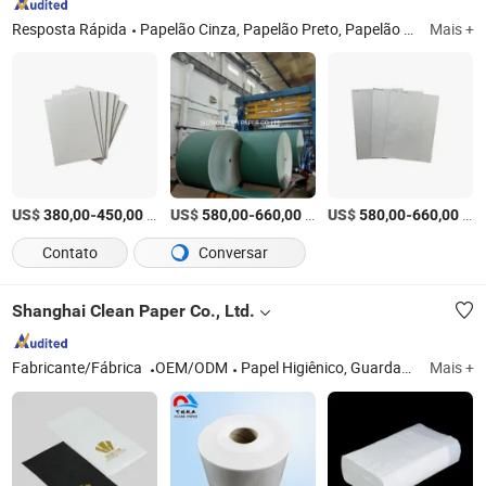
Resposta Rápida
Papelão Cinza, Papelão Preto, Papelão Colorido, Papel de Gesso, Papelão, Papelão Laminado, Papelão Composto, Papel de Placa de Gesso, Papel de Drywall
Mais +
US$
-
/Tonelada
US$
-
/Tonelada
US$
-
/Tonelada
380,00
450,00
580,00
660,00
580,00
660,00
Contato
Conversar
Shanghai Clean Paper Co., Ltd.
Fabricante/Fábrica
OEM/ODM
Papel Higiênico, Guardanapo, Papel Médico, Toalha de Cozinha, Lenço de Papel, Lenço de Papel em Caixa, Papel Higiênico Jumbo, Rolo de Toalha de Papel, Lenço de Papel de Bolso, Papel de Embalagem Industrial, Capa de Papel para Mesa
Mais +