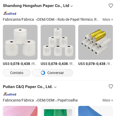
Shandong Hongshun Paper Co., Ltd
Fabricante/Fábrica
OEM/ODM
Rolo de Papel Térmico, Rolo de Papel Sem Carbono, Rolo de Papel Adesivo, Rolo de Papel NCR, Rolo de Papel Térmico POS
Mais +
US$
-
/Rolo
US$
-
/Rolo
US$
-
/Rolo
0,078
0,438
0,078
0,438
0,078
0,438
Contato
Conversar
Putian C&Q Paper Co., Ltd.
Fabricante/Fábrica
OEM/ODM
Papel toalha
Mais +