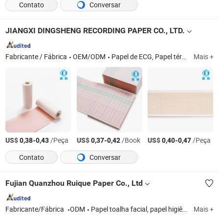
Contato
Conversar
JIANGXI DINGSHENG RECORDING PAPER CO., LTD.
Fabricante / Fábrica
OEM/ODM
Papel de ECG, Papel térmico de ECG, Papel de registro médico, Papel em rolo, Papel de registro de ECG em canais, Papel de impressão térmica, Papel de EKG, Papel gráfico
Mais +
US$
-
/Peça
US$
-
/Book
US$
-
/Peça
0,38
0,43
0,37
0,42
0,40
0,47
Contato
Conversar
Fujian Quanzhou Ruique Paper Co., Ltd
Fabricante/Fábrica
ODM
Papel toalha facial, papel higiênico, toalha de papel de cozinha, papel toalha de parede, rolo jumbo de papel higiênico, toalha de papel
Mais +