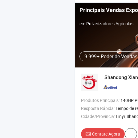
Principais Vendas Expo
em Pulverizadores Agrícolas
9.999+ Poder de Vendas
Shandong Xiang
Produtos Principais:
140HP Pulverizador de Braço Autopropelido , 4000L Pulverizador Agrícola , 50HP Pulve
Resposta Rápida:
Tempo de r
Cidade/Província:
Linyi, Sha
Contate Agora