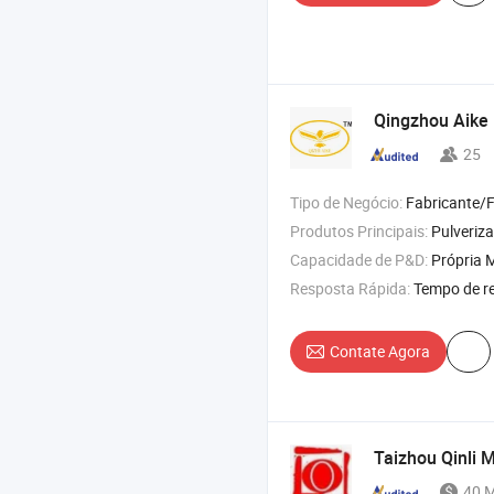
Qingzhou Aike 
25
Tipo de Negócio:
Fabricante/Fábrica 
Produtos Principais:
Pulverizador autopropelido , Trator agrícola 
Capacidade de P&D:
Própria M
Resposta Rápida:
Tempo de r
Contate Agora
Taizhou Qinli M
40 M