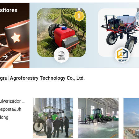
sitores
rui Agroforestry Technology Co., Ltd.
rizador de Pesticidas Agrícolas , 100HP Pulverizador de Braço , 15m Pulverizador de Largura de Aplicação
esposta≤3h
ndong