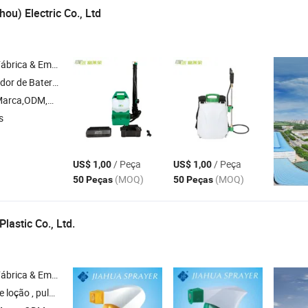
ou) Electric Co., Ltd
& Empresa Comercial
ria , Pulverizador de Jardim , Pulverizador Costal , Pulverizador Agrícola
arca,ODM,OEM
s
/ Peça
/ Peça
US$ 1,00
US$ 1,00
(MOQ)
(MOQ)
50 Peças
50 Peças
lastic Co., Ltd.
& Empresa Comercial
ulverizador , pulverizador de névoa , tampa de plástico