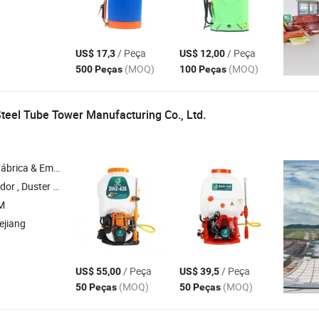
/ Peça
/ Peça
US$ 17,3
US$ 12,00
(MOQ)
(MOQ)
500 Peças
100 Peças
Steel Tube Tower Manufacturing Co., Ltd.
& Empresa Comercial
a de Água , Cortador de Grama , Gerador a Gasolina
M
ejiang
/ Peça
/ Peça
US$ 55,00
US$ 39,5
(MOQ)
(MOQ)
50 Peças
50 Peças