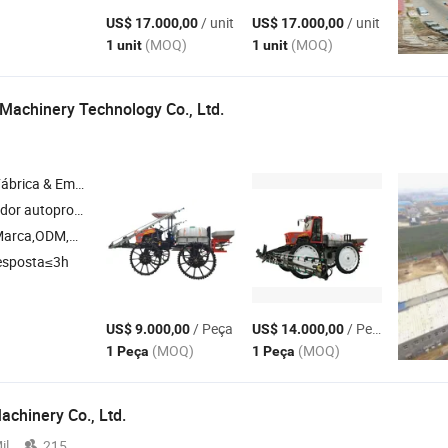
/ unit
/ unit
US$ 17.000,00
US$ 17.000,00
(MOQ)
(MOQ)
1 unit
1 unit
Machinery Technology Co., Ltd.
& Empresa Comercial
, Trator basculante , Trator de transporte , Peças de trator
arca,ODM,OEM
esposta≤3h
/ Peça
/ Peça
US$ 9.000,00
US$ 14.000,00
(MOQ)
(MOQ)
1 Peça
1 Peça
achinery Co., Ltd.
il
215