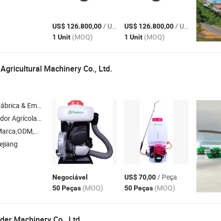
/ Unit
/ Unit
US$ 126.800,00
US$ 126.800,00
(MOQ)
(MOQ)
1 Unit
1 Unit
Agricultural Machinery Co., Ltd.
& Empresa Comercial
ia , Pulverizador Elétrico , Bomba de Pulverização , Pulverizador Manual
arca,ODM,OEM
ejiang
/ Peça
Negociável
US$ 70,00
(MOQ)
(MOQ)
50 Peças
50 Peças
der Machinery Co., Ltd.