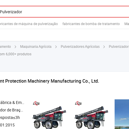
bricantes de máquina de pulverização
fabricantes de bomba de tratamento
Ma
Pulverizador
samento
Maquinaria Agrícola
Pulverizadores Agrícolas
com 6,000+ produtos
ant Protection Machinery Manufacturing Co., Ltd.
& Empresa Comercial
aço Reboque , Pulverizador Autopropelido , Pulverizador de Pomar
esposta≤3h
01:2015