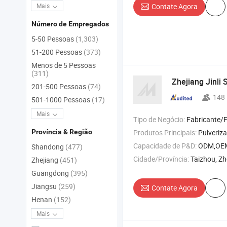
Contate Agora
Mais
Número de Empregados
5-50 Pessoas
(1,303)
51-200 Pessoas
(373)
Menos de 5 Pessoas
(311)
Zhejiang Jinli 
201-500 Pessoas
(74)
148
501-1000 Pessoas
(17)
Mais
Tipo de Negócio:
Fabricante/Fábrica 
Produtos Principais:
Pulverizador , Duster de Névoa , Bomb
Província & Região
Capacidade de P&D:
ODM,OE
Shandong
(477)
Cidade/Província:
Taizhou, Zh
Zhejiang
(451)
Guangdong
(395)
Jiangsu
(259)
Contate Agora
Henan
(152)
Mais