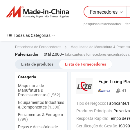
Fornecedores
pesquisas relacionadas:
fa
Todas as Categorias
Descoberta de Fornecedores
Maquinaria de Manufatura & Proces
Total 2,000+
Pulverizador
fabricantes e fornecedores encontrados 
Lista de produtos
Lista de Fornecedores
Categoria
Fujin Lixing Pl
Maquinaria de
Manufatura &
41
Processamento
(1,562)
Equipamentos Industriais
Tipo de Negócio:
Fabricante/Fábrica 
& Componentes
(1,300)
Produtos Principais:
Pulverizador de Braço Montado , Pulverizador de Br
Ferramentas & Ferragem
Resposta Rápida:
Tempo de r
(799)
Certificação de Gestão:
ISO90
Peças e Acessórios de