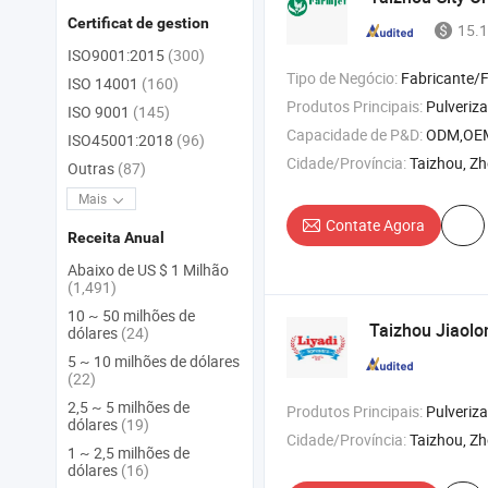
Certificat de gestion
15.1
ISO9001:2015
(300)
Tipo de Negócio:
Fabricante/Fábrica 
ISO 14001
(160)
Produtos Principais:
Pulverizador , Pulverizador Costal , Pulverizado
ISO 9001
(145)
Capacidade de P&D:
ODM,OE
ISO45001:2018
(96)
Cidade/Província:
Taizhou, Zh
Outras
(87)
Mais
Contate Agora
Receita Anual
Abaixo de US $ 1 Milhão
(1,491)
10 ~ 50 milhões de
Taizhou Jiaolo
dólares
(24)
5 ~ 10 milhões de dólares
(22)
2,5 ~ 5 milhões de
Produtos Principais:
Pulverizador Manual , Pulverizador Elétrico , Pulv
dólares
(19)
Cidade/Província:
Taizhou, Zh
1 ~ 2,5 milhões de
dólares
(16)