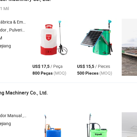
1 Mil
& Empresa Comercial
r de Mochila , Pulverizador Elétrico , Pulverizador a Bateria
M
ejiang
/ Peça
/ Pieces
US$ 17,5
US$ 15,5
(MOQ)
(MOQ)
800 Peças
500 Pieces
ng Machinery Co., Ltd.
erizador de Potência , Pulverizador Costal , Pulverizador de Gatilho
ejiang