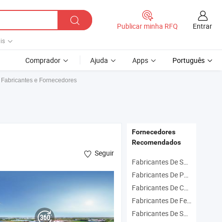
Entrar
Publicar minha RFQ
is
Comprador
Ajuda
Apps
Português
 Fabricantes e Fornecedores
Fornecedores
Recomendados
Seguir
Fabricantes De Spray De Cosmético
Fabricantes De Pulverizador Elétrico
Fabricantes De Cortador De Grama
Fabricantes De Ferramentas De Jardim
Fabricantes De Spray