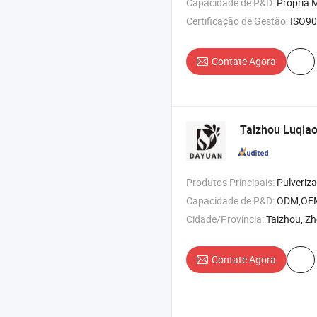
Capacidade de P&D:
Própria M
Certificação de Gestão:
ISO9001
Contate Agora
Taizhou Luqiao
Produtos Principais:
Pulverizador Elétrico , Pulverizador Manual , Pul
Capacidade de P&D:
ODM,OE
Cidade/Província:
Taizhou, Zh
Contate Agora