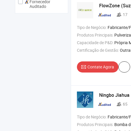
Fornecedor
FlowZone (Suzh
Auditado
17
Tipo de Negócio:
Fabricante/Fábrica 
Produtos Principais:
Pulverizador de Bateria de Lítio , Pulverizador de Bate
Capacidade de P&D:
Própria M
Certificação de Gestão:
Outra
Contate Agora
Ningbo Jiahua P
65
Tipo de Negócio:
Fabricante/Fábrica 
Produtos Principais:
Bomba de loção , pulverizador de gatilho , p