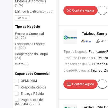
Motos & Automóveis
(576)
Contate Agora
Elétrico & Eletrônico
(556)
Mais
Tipo de Negócio
Taizhou Sunny 
Empresa Comercial
(2,172)
411
Fabricante / Fábrica
(1,302)
Tipo de Negócio:
Fabricante/Fábrica 
Cooperação do Grupo
(23)
Produtos Principais:
Pulverizador Agrícola de Trator , Pulverizador a Bater
Outro
(3)
Capacidade de P&D:
Própria M
Cidade/Província:
Taizhou, Zh
Capacidade Comercial
OEM/ODM
Contate Agora
Resposta Rápida
Entrega Rápida
Pagamento de
pequena quantia
Taizhou City Or