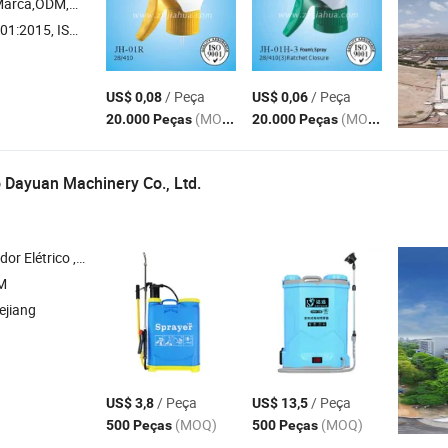
arca,ODM,OEM
:2015, ISO14001
/ Peça
/ Peça
US$ 0,08
US$ 0,06
(MOQ)
(MOQ)
20.000 Peças
20.000 Peças
 Dayuan Machinery Co., Ltd.
verizador de Jardim , Pulverizador de Pressão , Pulverizador Costal
M
ejiang
/ Peça
/ Peça
US$ 3,8
US$ 13,5
(MOQ)
(MOQ)
500 Peças
500 Peças