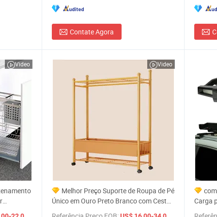
Contate Agora
C
Video
Video
zenamento
Melhor Preço Suporte de Roupa de Pé
com
r
Único em Ouro Preto Branco com Cesta
Carga p
rateleira
de Armazenamento e Prateleira Feito de
/ Conjunto
Referência Preço FOB:
/ Peça
Referên
00-22,00
US$ 16,00-34,00