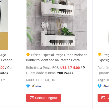
e Aço
Oferta Especial Preço Organizador de
Preç
o Pesado
Banheiro Montado na Parede Cesta
Exposiç
os
Plástica para Chuveiro e Banheira
Preto, 
/ Conjunto
Referência Preço FOB:
/ Peça
Referên
,00
US$ 4,7-5,00
Armaze
Quantidade Mínima:
Quanti
untos
200 Peças
Casa de
 Ltd.
GOOD SELLER CO., LTD
Angie Ha
Contate Agora
C