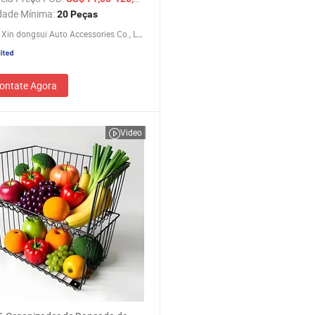
dade Mínima:
20 Peças
Lechang Xin dongsui Auto Accessories Co., Ltd.
ontate Agora
Video