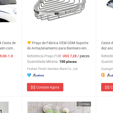
4 Cesta de
Preço de Fábrica OEM ODM Suporte
Cesta d
agem com
de Armazenamento para Banheiro em
dez ano
Aço Inoxidável em Forma de Triângulo
preço 
/ Peça
Referência Preço FOB:
/ pieces
Referên
0-1.000,00
US$ 7,28
Montado na Parede
Quantidade Mínima:
Quanti
100 pieces
Foshan Pinshi Sanitary Ware Co., Ltd.
Contate Agora
C
Video