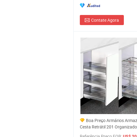
Contate Agora
Boa Preço Armários Arma
Cesta Retrátil 201 Organizado
Doméstico Móveis Ferragens P
Referência Preço FOB:
US$ 20,