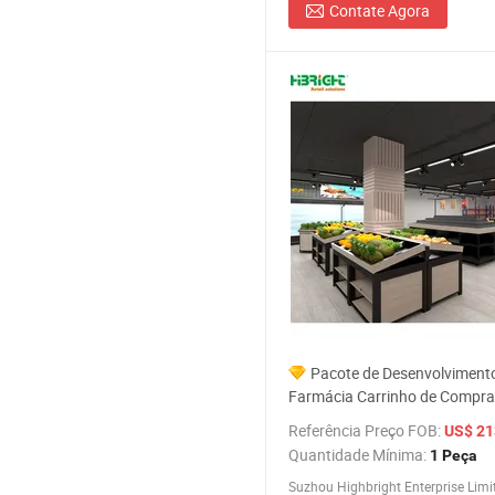
Contate Agora
Pacote de Desenvolvimento
Farmácia Carrinho de Compr
Grátis Quantidade em Lote Pr
Referência Preço FOB:
US$ 21
Prateleira de Armazenamento
Quantidade Mínima:
1 Peça
Suzhou Highbright Enterprise Limi