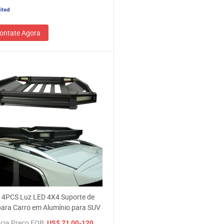
ontate Agora
 4PCS Luz LED 4X4 Suporte de
ara Carro em Alumínio para SUV
cia Preço FOB:
/ Peça
US$ 71,00-120,00