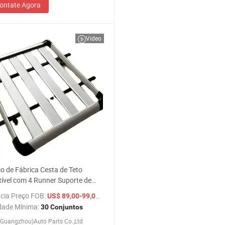
ontate Agora
Video
o de Fábrica Cesta de Teto
ível com 4 Runner Suporte de
m Transportador de Carga Rack
cia Preço FOB:
/ Conjunto
US$ 89,00-99,00
ga
dade Mínima:
30 Conjuntos
Guangzhou)Auto Parts Co.,Ltd