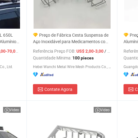
0L 650L
Preço de Fábrica Cesta Suspensa de
Preç
Alumínio
Aço Inoxidável para Medicamentos com
Alumíni
de Teto
Desinfetante para Mãos
Teto de
/ piece
Referência Preço FOB:
/ pieces
Referên
00-70,00
US$ 2,00-3,00
Quantidade Mínima:
Quanti
100 pieces
o., Ltd.
Hebei Wanchi Metal Wire Mesh Products Co., Ltd.
Contate Agora
C
Video
Video