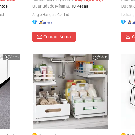
 de
Ferro para Mobiliário de Casa Couture
Quantidade Mínima:
Quanti
ntos
10 Peças
ted
Angie Hangers Co., Ltd
Contate Agora
C
Video
Video