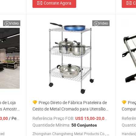
Contate Agora
C
Video
Video
 de Loja
Preço Direto de Fábrica Prateleira de
Preç
as Amostra
Cesto de Metal Cromado para Utensílios
Compat
eço
de Cozinha com Rodas
Bagage
/ Peça
Referência Preço FOB:
/ Conjunto
Referên
3,00
US$ 15,00-20,00
de Car
Quantidade Mínima:
Quanti
50 Conjuntos
ted
Zhongshan Changsheng Metal Products Co., Ltd.
Handas(