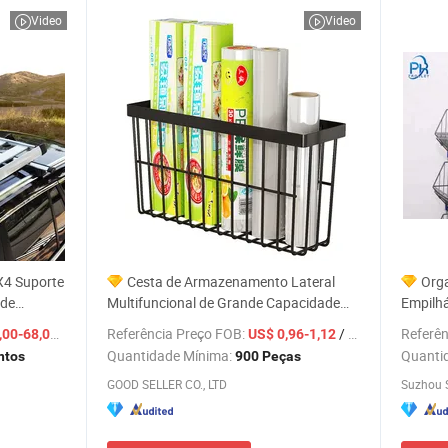
Video
Video
X4 Suporte
Cesta de Armazenamento Lateral
Org
 de
Multifuncional de Grande Capacidade
Empilhá
para Cozinha e Casa, Prateleira para
Suport
/ Conjunto
Referência Preço FOB:
/ Peça
Referên
00-68,00
US$ 0,96-1,12
Refrigerador a Preço de Atacado
para Ex
Quantidade Mínima:
Quanti
ntos
900 Peças
GOOD SELLER CO., LTD
Suzhou S