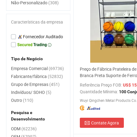
Não-Personalizado
(308)
Características da empresa
Fornecedor Auditado
Tipo de Negócio
Empresa Comercial
(69736)
Preço de Fábrica Prateleira d
Branca Preta Suporte de Ferr
Fabricante/fábrica
(52832)
para Armazenamento de Cest
Grupo de Empresas
(451)
Referência Preço FOB:
US$ 15
Economizador de Espaço
Quantidade Mínima:
Indivíduos/ SOHO
(5)
100 Conj
Outro
(110)
Wuyi Qingchen Metal Products Co.,
Pesquisa e
Desenvolvimento
Contate Agora
ODM
(62236)
OEM
(57997)