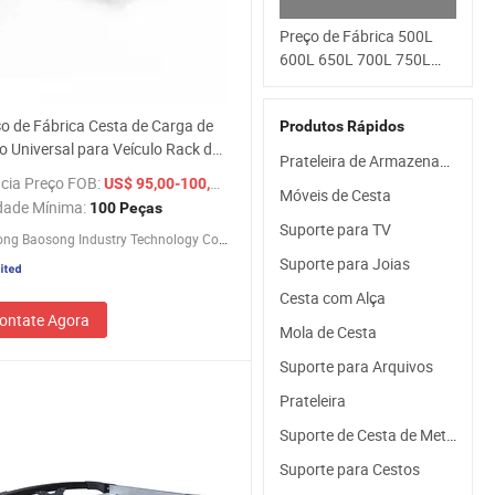
Preço de Fábrica 500L
600L 650L 700L 750L
Cesta de Carga de
Alumínio Universal para
o de Fábrica Cesta de Carga de
Produtos Rápidos
Veículo, Caixa de Teto
o Universal para Veículo Rack de
para Carro
Prateleira de Armazenamento Pesada
 Carro
cia Preço FOB:
/ Peça
US$ 95,00-100,00
Móveis de Cesta
dade Mínima:
100 Peças
Suporte para TV
Guangdong Baosong Industry Technology Co., Ltd.
Suporte para Joias
Cesta com Alça
ontate Agora
Mola de Cesta
Suporte para Arquivos
Prateleira
Suporte de Cesta de Metal
Suporte para Cestos