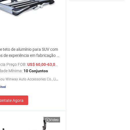
e teto de alumínio para SUV com
s de experiência em fabricação a
de atacado
cia Preço FOB:
/ Conjunto
US$ 60,00-63,00
dade Mínima:
10 Conjuntos
Guangzhou Winway Auto Accessories Co., Limited
ontate Agora
Video