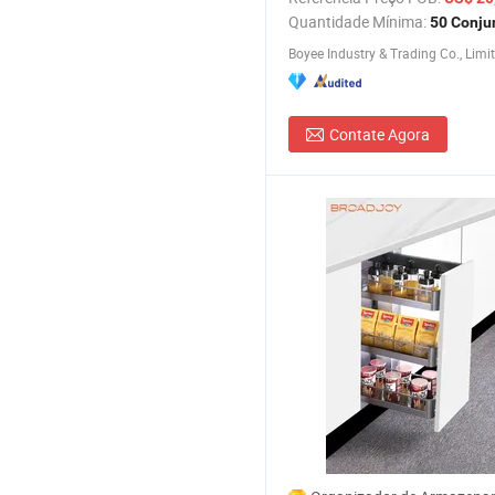
de Despensa Armazenamento
Quantidade Mínima:
50 Conju
Temperos
Boyee Industry & Trading Co., Limi
Contate Agora