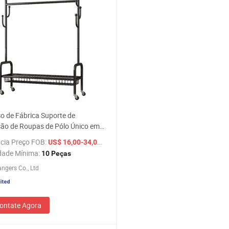
o de Fábrica Suporte de
ão de Roupas de Pólo Único em
Ouro e Branco com Cesta de
cia Preço FOB:
/ Peça
US$ 16,00-34,00
namento Feita de Ferro para
dade Mínima:
10 Peças
 Alta Costura
ngers Co., Ltd
ontate Agora