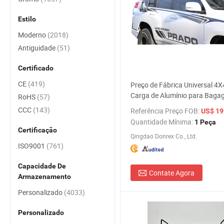
Estilo
Moderno
(2018)
Antiguidade
(51)
Certificado
CE
(419)
Preço de Fábrica Universal 4X
Carga de Alumínio para Bag
RoHS
(57)
Escada para 4runner Toyota
CCC
(143)
Referência Preço FOB:
US$ 199,0
Quantidade Mínima:
1 Peça
Certificação
Qingdao Donrex Co., Ltd.
ISO9001
(761)
Capacidade De
Contate Agora
Armazenamento
Personalizado
(4033)
Personalizado