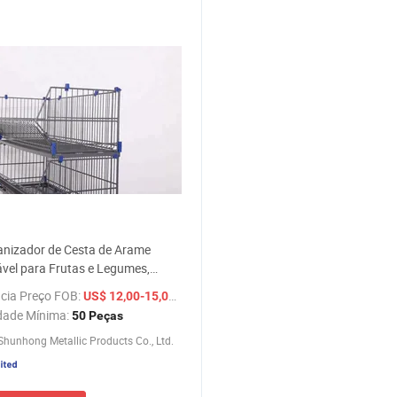
anizador de Cesta de Arame
vel para Frutas e Legumes,
e de Armazenamento Metálico
cia Preço FOB:
/ Peça
US$ 12,00-15,00
posição de Frutas em Loja
dade Mínima:
50 Peças
hunhong Metallic Products Co., Ltd.