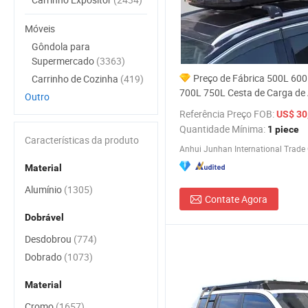
Móveis
Gôndola para
Supermercado
(3363)
Preço de Fábrica 500L 60
Carrinho de Cozinha
(419)
700L 750L Cesta de Carga de 
Outro
Universal para Veículo, Caixa 
Referência Preço FOB:
US$ 30,
para Carro
Quantidade Mínima:
1 piece
Características da produto
Anhui Junhan International Trade C
Material
Alumínio
(1305)
Contate Agora
Dobrável
Desdobrou
(774)
Dobrado
(1073)
Material
Cromo
(1657)