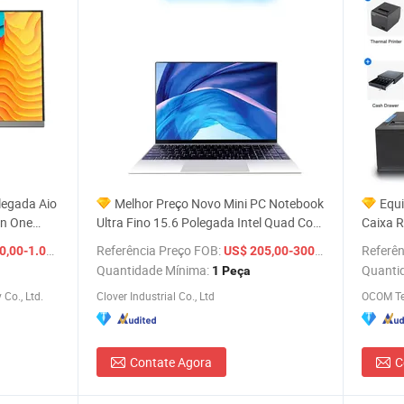
legada Aio
Melhor Preço Novo Mini PC Notebook
Equi
in One
Ultra Fino 15.6 Polegada Intel Quad Core
Caixa R
Celeron 4GB + 256GB Win10
Inventá
/ Peça
Referência Preço FOB:
/ Peça
Referên
0-1.000,00
US$ 205,00-300,00
Computador Laptop para Negócios
Dinheir
Quantidade Mínima:
Quanti
1 Peça
Comput
Co., Ltd.
Clover Industrial Co., Ltd
OCOM Te
Contate Agora
C