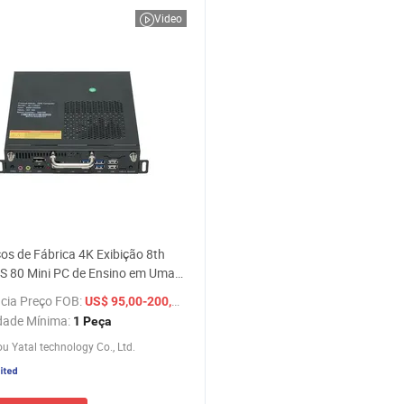
Video
os de Fábrica 4K Exibição 8th
S 80 Mini PC de Ensino em Uma
 I3 I5 I7 I9 CPU OPS
cia Preço FOB:
/ Peça
US$ 95,00-200,00
tador
dade Mínima:
1 Peça
 Yatal technology Co., Ltd.