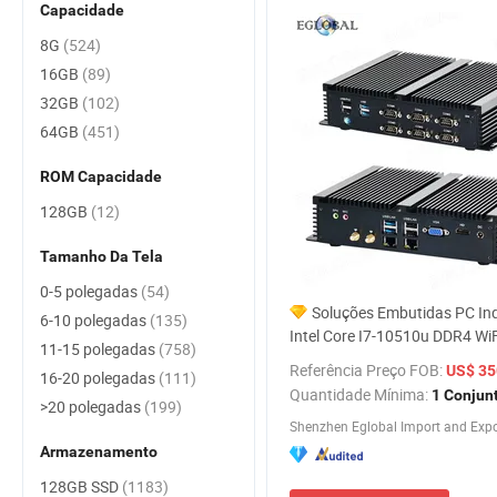
Capacidade
8G
(524)
16GB
(89)
32GB
(102)
64GB
(451)
ROM Capacidade
128GB
(12)
Tamanho Da Tela
0-5 polegadas
(54)
Soluções Embutidas PC Ind
6-10 polegadas
(135)
Intel Core I7-10510u DDR4 Wi
11-15 polegadas
(758)
PRO Win11 Mini Computador 
Referência Preço FOB:
US$ 350
16-20 polegadas
(111)
Fábrica
Quantidade Mínima:
1 Conjun
>20 polegadas
(199)
Armazenamento
128GB SSD
(1183)