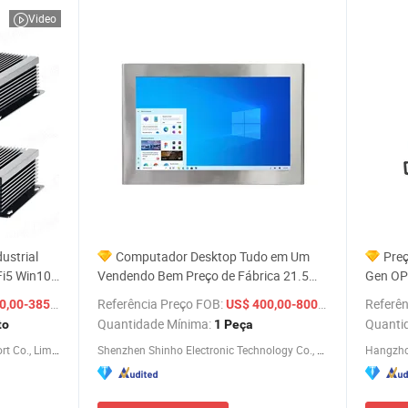
Video
ustrial
Computador Desktop Tudo em Um
Preç
Fi5 Win10
Vendendo Bem Preço de Fábrica 21.5
Gen OP
Preço de
Polegada Tela Touch Screen PC Tudo em
Máquina
/ Conjunto
Referência Preço FOB:
/ Peça
Referên
,00-385,00
US$ 400,00-800,00
Um
Compu
Quantidade Mínima:
Quanti
to
1 Peça
Shenzhen Eglobal Import and Export Co., Limited
Shenzhen Shinho Electronic Technology Co., Ltd
Hangzhou