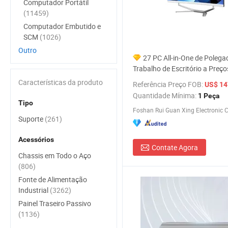
Computador Portátil
(11459)
Computador Embutido e
SCM
(1026)
Outro
27 PC All-in-One de Polega
Trabalho de Escritório a Preço
Fábrica I5 I7 16g RAM 512 SS
Características da produto
Referência Preço FOB:
US$ 147
da Fábrica da China Guagnzh
Quantidade Mínima:
1 Peça
Computer
Tipo
Foshan Rui Guan Xing Electronic Co
Suporte
(261)
Acessórios
Contate Agora
Chassis em Todo o Aço
(806)
Fonte de Alimentação
Industrial
(3262)
Painel Traseiro Passivo
(1136)