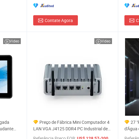
Contate Agora
C
Video
Video
egada
Preço de Fábrica Mini Computador 4
27 "
udante
LAN VGA J4125 DDR4 PC Industrial de
d'Água 
 Mesa Win
Mesa
Comput
Referência Preço FOB:
/ Peça
Referên
US$ 128,57-200,36