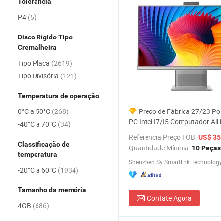
Tolerância
P4
(5)
Disco Rígido Tipo
Cremalheira
Tipo Placa
(2619)
Tipo Divisória
(121)
Temperatura de operação
0°C a 50°C
(268)
Preço de Fábrica 27/23 Po
PC Intel I7/I5 Computador All 
-40°C a 70°C
(34)
para Escritório
Referência Preço FOB:
US$ 350,0
Classificação de
Quantidade Mínima:
10 Peças
temperatura
Shenzhen Sy Smartlink Technology 
-20°C a 60°C
(1934)
Tamanho da memória
Contate Agora
4GB
(686)