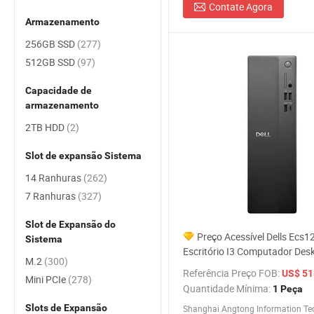
Contate Agora
Armazenamento
256GB SSD
(277)
512GB SSD
(97)
Capacidade de
armazenamento
2TB HDD
(2)
Slot de expansão Sistema
14 Ranhuras
(262)
7 Ranhuras
(327)
Slot de Expansão do
Preço Acessível Dells Ecs
Sistema
Escritório I3 Computador Des
M.2
(300)
com I3-14100 8g DDR5 512g 
Referência Preço FOB:
US$ 518
Mini PCIe
(278)
Quantidade Mínima:
1 Peça
Slots de Expansão