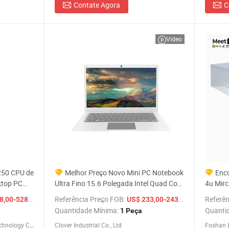
Contate Agora
C
Video
1250 CPU de
Melhor Preço Novo Mini PC Notebook
Enc
ktop PC
Ultra Fino 15.6 Polegada Intel Quad Core
4u Mirc
SSD
Celeron 8GB + 128GB Win10
RS 232
/ Peça
Referência Preço FOB:
/ Peça
Referên
,00-528,00
US$ 233,00-243,00
Computador Laptop
Rugged
Quantidade Mínima:
Quanti
1 Peça
Shanghai Angtong Information Technology Co., Ltd.
Clover Industrial Co., Ltd
Foshan L