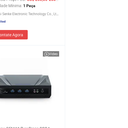
dade Mínima:
1 Peça
Shanghai Senke Electronic Technology Co., Ltd.
ontate Agora
Video