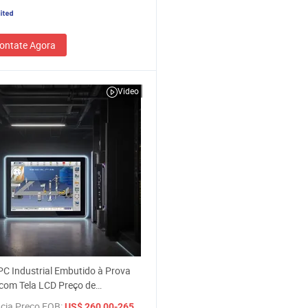
ontate Agora
Video
PC Industrial Embutido à Prova
com Tela LCD Preço de
ador Industrial Tudo em Um
cia Preço FOB:
/ Peça
US$ 260,00-265,00