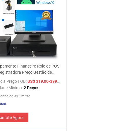
pamento Financeiro Rolo de POS
egistradora Preço Gestão de
rio Venda de Loja Gaveta de
cia Preço FOB:
/ Peça
US$ 319,00-399,00
o Leitor de Código de Barras
dade Mínima:
2 Peças
ador POS Tudo-em-Um
chnologies Limited
ontate Agora