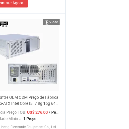
ontate Agora
Video
ontre OEM ODM Preço de Fábrica
o-ATX Intel Core I5 I7 8g 16g 64G
 RS485 Computador Industrial
cia Preço FOB:
/ Peça
US$ 276,00
 Desktop
dade Mínima:
1 Peça
ineng Electronic Equipment Co., Ltd.