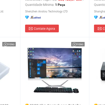
Quantidade Mínima:
Quanti
1 Peça
Ltd.
Shenzhen Anstou Technology LTD
Contate Agora
C
Video
Video