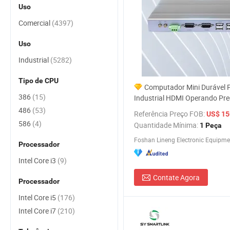
Uso
Comercial
(4397)
Uso
Industrial
(5282)
Tipo de CPU
Computador Mini Durável 
386
(15)
Industrial HDMI Operando Pre
Fábrica OEM ODM
486
(53)
Referência Preço FOB:
US$ 150
586
(4)
Quantidade Mínima:
1 Peça
Foshan Lineng Electronic Equipmen
Processador
Intel Core i3
(9)
Contate Agora
Processador
Intel Core i5
(176)
Intel Core i7
(210)