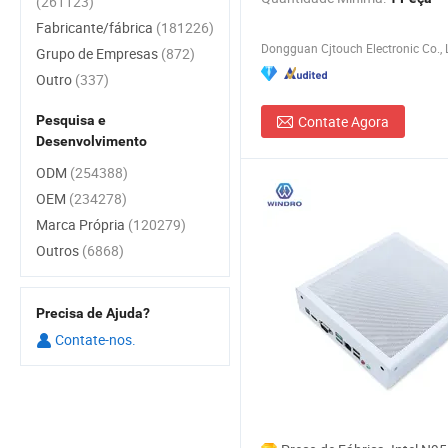
(261123)
10
Fabricante/fábrica
(181226)
Dongguan Cjtouch Electronic Co., 
Grupo de Empresas
(872)
Outro
(337)
Pesquisa e
Contate Agora
Desenvolvimento
ODM
(254388)
OEM
(234278)
Marca Própria
(120279)
Outros
(6868)
Precisa de Ajuda?
Contate-nos.