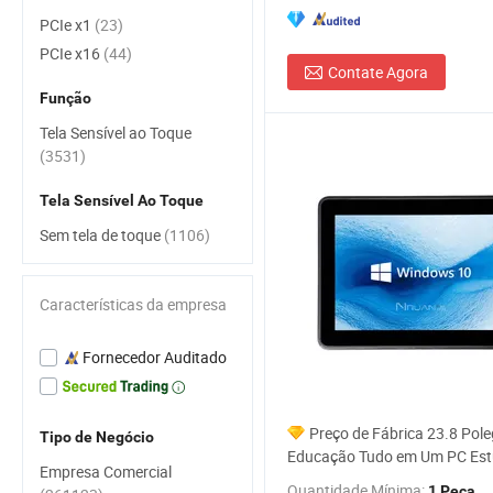
PCIe x1
(23)
PCIe x16
(44)
Contate Agora
Função
Tela Sensível ao Toque
(3531)
Tela Sensível Ao Toque
Sem tela de toque
(1106)
Características da empresa
Fornecedor Auditado
Preço de Fábrica 23.8 Pol
Tipo de Negócio
Educação Tudo em Um PC Est
Empresa Comercial
Estudo Online Computador de
Quantidade Mínima:
1 Peça