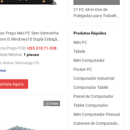
27 PC All-in-One de
Polegadas para Trabalho
de Escritório a Preços de
Fábrica I5 I7 16g RAM
or Preço Mini PC Sem Ventoinha
Produtos Rápidos
512 SSD Pedido da
ore I5 Windows10 Dupla Exibição
Fábrica da China
Mini PC
onitor LCD Industrial RS232
Guagnzhou Computer
cia Preço FOB:
/ pieces
US$ 310,71-338,57
ador Desktop Computador
Tabela
dade Mínima:
1 pieces
p
Mini Computador
n Anstou Technology LTD
Pocket PC
Computador Industrial
ontate Agora
Computador Tablet
Painel de Computador
Video
Tablet Computador
Mini Computador Pessoal
Gabinete de Computador Pc