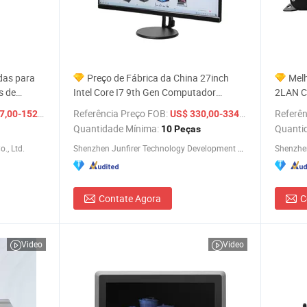
das para
Preço de Fábrica da China 27inch
Melh
s de
Intel Core I7 9th Gen Computador
2LAN C
D Pedido
Desktop para Jogos Tudo em Um
DDR4 M
/ Peça
Referência Preço FOB:
/ Peça
Referên
,00-152,00
US$ 330,00-334,00
ou
Comput
Quantidade Mínima:
Quanti
10 Peças
Deskto
., Ltd.
Shenzhen Junfirer Technology Development Co., Ltd.
Shenzhe
Contate Agora
C
Video
Video