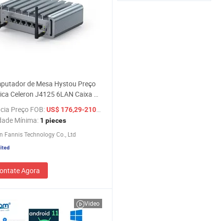
putador de Mesa Hystou Preço
ica Celeron J4125 6LAN Caixa de
io Rugged Embutida Sem
cia Preço FOB:
/ pieces
US$ 176,29-210,69
nha RAM de Canal Duplo DDR4
dade Mínima:
1 pieces
 Fannis Technology Co., Ltd
ontate Agora
Video