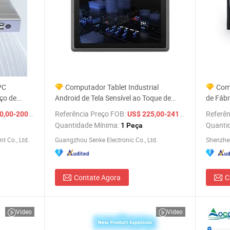
PC
Computador Tablet Industrial
Com
ço de
Android de Tela Sensível ao Toque de
de Fábr
Alto Desempenho 15 Polegada Preço do
Alumín
/ Peça
Referência Preço FOB:
/ Peça
Referên
,00-200,00
US$ 225,00-241,00
PC Industrial RJ45
Ventoi
Quantidade Mínima:
Quanti
1 Peça
Mini PC
t Co., Ltd.
Guangzhou Senke Electronic Co., Ltd.
Shenzhen
Contate Agora
C
Video
Video