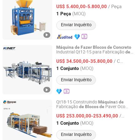
Cinzas Volantes Preço
/ Peça
US$ 5.400,00-5.800,00
Shandong, China
Desde 2021
(MOQ)
1 Peça
Enviar Inquérito
Máquina
de
Fazer
Blocos
de
Concreto
Industrial Qt12-15 para Fabricação
de
Linyi Yanlin Machinery Manufacturing Co., Ltd.
Tijolos Ocultos
Cimento
de
/ Conjunto
US$ 34.500,00-35.800,00
Shandong, China
Desde 2026
(MOQ)
1 Conjunto
Enviar Inquérito
Qt18-15 Construindo
s
Máquina
de
Fabricação
Paver Oco
de
Blocos
de
Dongyue Machinery Group Co., Ltd.
Interligados
e Cimento
de
Concreto
/ Conjunto
US$ 253.000,00-253.490,00
Shandong, China
Desde 2009
(MOQ)
1 Conjunto
Enviar Inquérito