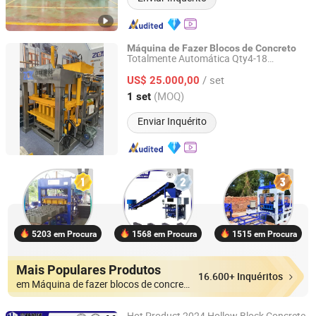
Máquina
de
Fazer
Blocos
de
Concreto
Totalmente Automática Qty4-18
ZCJK Intelligent Machinery Wuhan Co., Ltd.
s
Materiais
Construção na
Máquina
de
de
/ set
China
US$ 25.000,00
Hubei, China
Desde 2011
(MOQ)
1 set
Enviar Inquérito
5203 em Procura
1568 em Procura
1515 em Procura
Mais Populares Produtos
16.600+ Inquéritos
em Máquina de fazer blocos de concreto