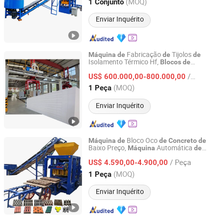
Shandong, China
Desde 2021
(MOQ)
1 Conjunto
Enviar Inquérito
Fabricação
Tijolos
Máquina
de
de
de
Isolamento Térmico Hf,
Blocos
de
Guangxi Hongfa Heavy Machinery Co., Ltd.
Aerado Autoclavado para
Concreto
/ Peça
Materiais
Construção com Velocida
US$ 600.000,00-800.000,00
de
de
Rápida
Construção
de
Guangxi, China
Desde 2016
(MOQ)
1 Peça
Enviar Inquérito
Bloco Oco
Máquina
de
de
Concreto
de
Baixo Preço,
Automática
Máquina
de
Gongyi Yuanhang Machinery Equipment Co., Ltd.
Fabricação
Tijolos
Cimento e Paver
de
de
/ Peça
US$ 4.590,00-4.900,00
Henan, China
Desde 2025
(MOQ)
1 Peça
Enviar Inquérito