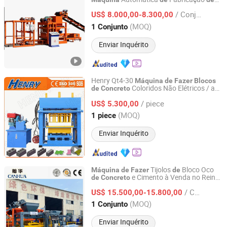
Shandong Shunya Machinery Co., Ltd.
Tijolos
Cimento
de
Máquina
de
Fazer
/ Conjunto
Ocultos
Preço
US$ 8.000,00-8.300,00
Blocos
de
Concreto
Shandong, China
Desde 2025
(MOQ)
1 Conjunto
Enviar Inquérito
Henry Qt4-30
Máquina
de
Fazer
Blocos
Coloridos Não Elétricos / a
de
Concreto
SHANDONG HENRY INTELLIGENT MACHINERY
Diesel
Cimento
Máquina
de
Blocos
de
MANUFACTURING CO., LTD.
/ piece
US$ 5.300,00
(MOQ)
1 piece
Shandong, China
Desde 2019
Enviar Inquérito
Tijolos
Bloco Oco
Máquina
de
Fazer
de
e Cimento à Venda no Reino
de
Concreto
Shandong Canhua International Trade Co., Ltd.
Unido
/ Conjunto
US$ 15.500,00-15.800,00
Shandong, China
Desde 2023
(MOQ)
1 Conjunto
Enviar Inquérito