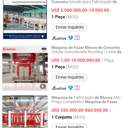
Aerado para Fabricação
Concreto
de
Anhui KEDA Industrial Co., Ltd.
Materiais
Construção
de
US$ 2.000.000,00-10.000.000,00
/ Pe
Anhui, China
Desde 2017
(MOQ)
1 Peça
Enviar Inquérito
Máquina
de
Fazer
Blocos
de
Concreto
Celular Autoclavado Runding / Linha
de
Jiangsu Runding Intelligent Equipment Technology Co.,
Produção
AAC
de
Ltd.
/ Peça
US$ 1,00-10.000.000,00
(MOQ)
1 Peça
Jiangsu, China
Desde 2025
Enviar Inquérito
Fabricação
AAC
Máquina
de
de
Blocos
Preço Competitivo
Máquina
de
Fazer
Shandong Sunite Machinery Co., Ltd.
Blocos
de
Concreto
/ Conjunto
US$ 320.000,00-860.000,00
Shandong, China
Desde 2014
(MOQ)
1 Conjunto
Enviar Inquérito