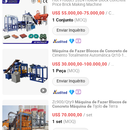
Hot Product 2024 Hollow Block Concrete
Price Brick Making Machine
Langfang Nianpeng International Trade Co., Ltd.
/ Conjunto
US$ 55.000,00-75.000,00
Hebei, China
Desde 2024
(MOQ)
1 Conjunto
Enviar Inquérito
Máquina
de
Fazer
Blocos
de
Concreto
de
Cimento Totalmente Automática Qt10-15
Linyi Brick Mate Machinery Co., Ltd.
Linha
Produção Preço
de
/ Peça
US$ 30.000,00-100.000,00
Shandong, China
Desde 2019
(MOQ)
1 Peça
Enviar Inquérito
Zc900/Qty9
Máquina
de
Fazer
Blocos
de
Tijolo
Terra
Concreto
Máquina
de
de
ZCJK Intelligent Machinery Wuhan Co., Ltd.
/ set
US$ 70.000,00
Hubei, China
Desde 2011
(MOQ)
1 set