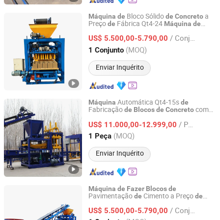
Bloco Sólido
a
Máquina
de
de
Concreto
Preço
Fábrica Qt4-24
de
Máquina
de
Linyi Xiangrong Machinery Co., Ltd.
Bloco Oco
Cimento Semi
Fazer
de
/ Conjunto
Automática
US$ 5.500,00-5.790,00
Shandong, China
Desde 2021
(MOQ)
1 Conjunto
Enviar Inquérito
Automática Qt4-15s
Máquina
de
Fabricação
com
de
Blocos
de
Concreto
Shandong Hongfa Scientific Industrial & Trading Co., Ltd.
Sistema Hidráulico para Pavimentos
/ Peça
Coloridos e Houdris
US$ 11.000,00-12.999,00
Shandong, China
Desde 2013
(MOQ)
1 Peça
Enviar Inquérito
Máquina
de
Fazer
Blocos
de
Pavimentação
Cimento a Preço
de
de
Linyi Xiangrong Machinery Co., Ltd.
Fábrica Qt4-24
Semi
Máquina
/ Conjunto
Automática
Ocultos
US$ 5.500,00-5.790,00
de
Fazer
Blocos
de
Concreto