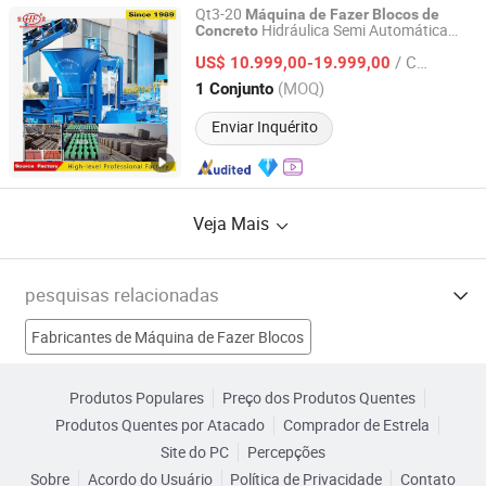
Qt3-20
Máquina
de
Fazer
Blocos
de
Hidráulica Semi Automática
Concreto
Shandong Hongfa Scientific Industrial & Trading Co., Ltd.
com ISO
/ Conjunto
US$ 10.999,00-19.999,00
Shandong, China
Desde 2013
(MOQ)
1 Conjunto
Enviar Inquérito
Veja Mais
pesquisas relacionadas
Fabricantes de Máquina de Fazer Blocos
Fabricantes de Máquina de Blocos Automática
Produtos Populares
Preço dos Produtos Quentes
Produtos Quentes por Atacado
Comprador de Estrela
Fabricantes de Misturador de concreto
Site do PC
Percepções
Sobre
Acordo do Usuário
Política de Privacidade
Contato
Fabricantes de Máquina de Fazer Latas