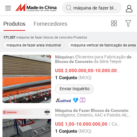
Produtos
Fornecedores
máquina de fazer blocos de concreto
Produtos
171,327
máquina de fazer areia industrial
máquina vertical de fabricação de areia
s Eficientes para Fabricação
Máquina
de
da Série Teeyer
Blocos
de
Concreto
Jiangsu Teeyer Intelligent Equipment Co., Ltd.
US$ 2.000.000,00-10.000.000,00
/ Co
Jiangsu, China
Desde 2024
(MOQ)
1 Conjunto
Enviar Inquérito
Máquina
de
Fazer
Blocos
de
Concreto
Inteligente, Cimento, AAC e Painéis Alc,
Jiangsu Runding Intelligent Equipment Technology Co.,
Capacida
Personalizada, Boa
de
Ltd.
/ Conjunto
Qualida
, Bom Serviço
US$ 1,00-10.000.000,00
de
(MOQ)
1 Conjunto
Jiangsu, China
Desde 2025