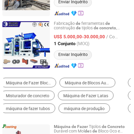
Enviar Inquérito
Fabricação
ferramentas
de
de
construção
tijolos
,
de
de
concreto
Langfang Nianpeng International Trade Co., Ltd.
automática
moldagem
máquina
de
de
/ Conjunto
ocos
cinzas volantes Np9-15D
US$ 5.000,00-30.000,00
blocos
de
Hebei, China
Desde 2024
(MOQ)
1 Conjunto
Enviar Inquérito
Máquina para Fabricar Tijolo
Máquina de Corte de Pedra
Maquinaria de Concreto
Máquina de Gelo
Máquina para Fabricar Placa
Máquinas de espuma
Tijolos
Máquina
de
Fazer
de
Concreto
Durável com Mol
s
Bloco Oco e
de
de
Shanghai Jaw Plate Casting Co., Ltd