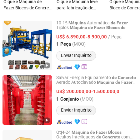
O que é Máquina de
O que é Máquina leve
O que é Máquin
Fazer Blocos de Concreto
para fabricação de
Bloco de Concr
Inteligente, Cimento, AAC
blocos de concreto
Linha de Fabri
e Painéis Alc, Capacidade
aerado autoclavado
Painéis AAC/
10-15
Automática
Máquina
de
Fazer
Personalizada, Boa
Equipamentos 
Tijolos
Máquina
de
Fazer
Blocos
de
Gongyi Yuanhang Machinery Equipment Co., Ltd.
Oco
Cimento
Concreto
de
Qualidade, Bom Serviço
/ Peça
US$ 6.890,00-8.900,00
Henan, China
Desde 2025
(MOQ)
1 Peça
Enviar Inquérito
Salvar Energia Equipamento
de
Concreto
Aerado Autoclavado
Máquina
de
Fazer
Shandong Sunite Machinery Co., Ltd.
Tijolos
Fabricação
Blocos
Máquina
de
de
US$ 200.000,00-1.500.000,00
/ Conju
Blocos
Shandong, China
Desde 2014
(MOQ)
1 Conjunto
Enviar Inquérito
Qtj4-24
Máquina
de
Fazer
Blocos
Ocultos Interligados
com
de
Concreto
Linyi ShengMing Machinery Co., Ltd.