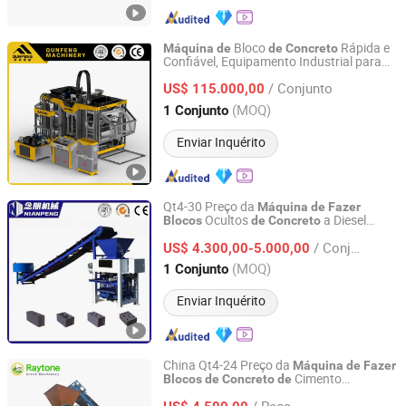
Bloco
Rápida e
Máquina
de
de
Concreto
Confiável, Equipamento Industrial para
Fujian Qunfeng Machinery Co., Ltd.
Fabricação
Tijolos em Alta Produção
de
/ Conjunto
US$ 115.000,00
Fujian, China
Desde 2005
(MOQ)
1 Conjunto
Enviar Inquérito
Qt4-30 Preço da
Máquina
de
Fazer
Ocultos
a Diesel
Blocos
de
Concreto
Langfang Nianpeng International Trade Co., Ltd.
Tijolos Sólidos
s
Máquina
de
Máquina
de
/ Conjunto
Tijolos
Cimento
US$ 4.300,00-5.000,00
Fazer
de
Hebei, China
Desde 2024
(MOQ)
1 Conjunto
Enviar Inquérito
China Qt4-24 Preço da
Máquina
de
Fazer
Cimento
Blocos
de
Concreto
de
LINYI RAYTONE MACHINERY MANUFACTURING CO., LTD.
Semiautomática
/ Peça