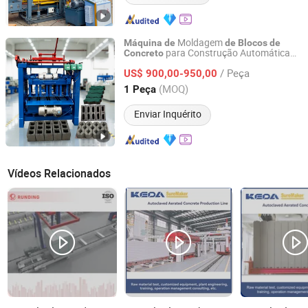
Moldagem
Máquina
de
de
Blocos
de
para Construção Automática
Concreto
Gongyi Yuanhang Machinery Equipment Co., Ltd.
Tijolos,
Tijolos
de
Máquina
de
Fazer
/ Peça
Intertravados e Ocultos,
US$ 900,00-950,00
Máquina
de
Moldagem
Tijolos
Pavimentação
de
de
Henan, China
Desde 2025
(MOQ)
1 Peça
Enviar Inquérito
Vídeos Relacionados