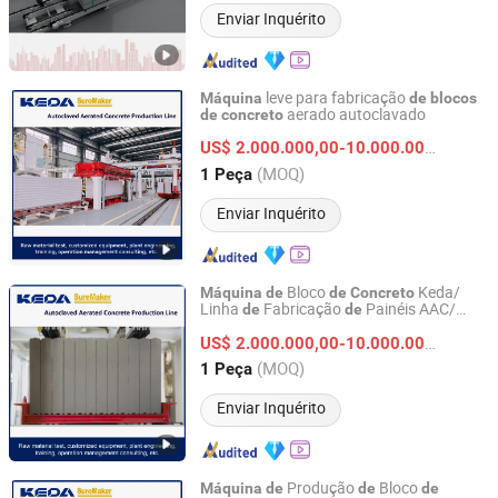
Enviar Inquérito
leve para fabricação
Máquina
de
blocos
aerado autoclavado
de
concreto
Anhui KEDA Industrial Co., Ltd.
US$ 2.000.000,00-10.000.000,00
/ Pe
Anhui, China
Desde 2017
(MOQ)
1 Peça
Enviar Inquérito
Bloco
Keda/
Máquina
de
de
Concreto
Linha
Fabricação
Painéis AAC/
de
de
Anhui KEDA Industrial Co., Ltd.
Equipamentos AAC
US$ 2.000.000,00-10.000.000,00
/ Pe
Anhui, China
Desde 2017
(MOQ)
1 Peça
Enviar Inquérito
Produção
Bloco
Máquina
de
de
de