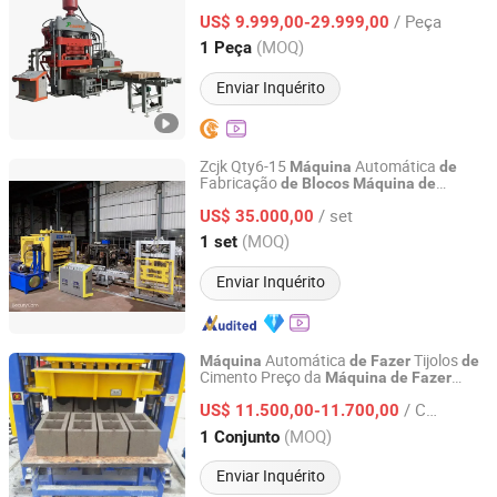
Sistema Hidráulico
/ Peça
US$ 9.999,00-29.999,00
Shanghai, China
Desde 2025
(MOQ)
1 Peça
Enviar Inquérito
Zcjk Qty6-15
Automática
Máquina
de
Fabricação
de
Blocos
Máquina
de
ZCJK Intelligent Machinery Wuhan Co., Ltd.
Moldagem
Tijolos Vazados
de
de
/ set
para Pavimentação
US$ 35.000,00
Concreto
Hubei, China
Desde 2011
(MOQ)
1 set
Enviar Inquérito
Automática
Tijolos
Máquina
de
Fazer
de
Cimento Preço da
Máquina
de
Fazer
Shandong Canhua International Trade Co., Ltd.
Ocultos
na Jamaica
Blocos
de
Concreto
/ Conjunto
Etiópia Gana
US$ 11.500,00-11.700,00
Shandong, China
Desde 2023
(MOQ)
1 Conjunto
Enviar Inquérito