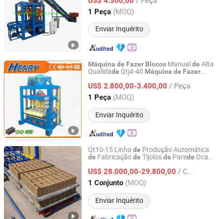
US$ 4.500,00
Shandong, China
Desde 2015
(MOQ)
1 Peça
Enviar Inquérito
Manual
Alta
Máquina
de
Fazer
Blocos
de
Qualida
Qtj4-40
de
Máquina
de
Fazer
SHANDONG HENRY INTELLIGENT MACHINERY
Blocos
de
Concreto
Máquina
de
Fazer
MANUFACTURING CO., LTD.
/ Peça
US$ 2.800,00-3.400,00
Blocos
(MOQ)
1 Peça
Shandong, China
Desde 2019
Enviar Inquérito
Qt10-15 Linha
Produção Automática
de
Fabricação
Tijolos
Pare
Oca
de
de
de
de
Shandong Canhua International Trade Co., Ltd.
Preço da
Moldagem
Máquina
de
de
/ Conjunto
US$ 28.000,00-29.800,00
Blocos
de
Concreto
Shandong, China
Desde 2023
(MOQ)
1 Conjunto
Enviar Inquérito