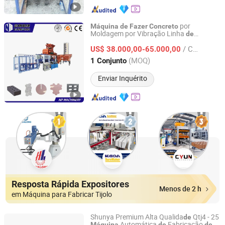
por
Máquina
de
Fazer
Concreto
Moldagem por Vibração Linha
de
Langfang Nianpeng International Trade Co., Ltd.
Produção
Totalmente
de
Blocos
/ Conjunto
Automática Qt12-15D
US$ 38.000,00-65.000,00
Hebei, China
Desde 2024
(MOQ)
1 Conjunto
Enviar Inquérito
Resposta Rápida Expositores
Menos de 2 h
em Máquina para Fabricar Tijolo
Shunya Premium Alta Qualida
Qtj4 - 25
de
Automática
Fabricação
Máquina
de
de