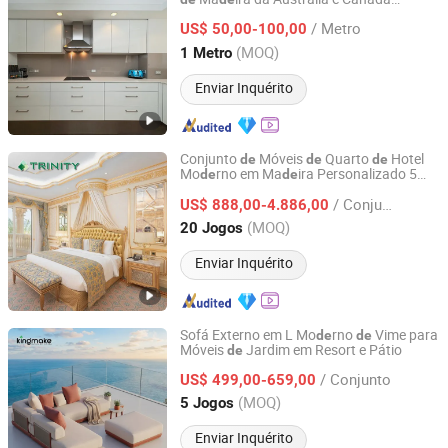
AIS SMARTI LLC
Mo
rno Móveis
Cozinha
de
de
/ Metro
Personalizados com Bancada
US$ 50,00-100,00
Fabricantes
Armários
Cozinha
de
de
Guangdong, China
Desde 2024
(MOQ)
1 Metro
Modulares com Ilha para Vila
Enviar Inquérito
Conjunto
Móveis
Quarto
Hotel
de
de
de
Mo
rno em Ma
ira Personalizado 5
de
de
FOSHAN TRINITY(ZHONGSEN) FURNITURE CO.LTD
Luxo para Hotelaria Resort
Mobiliário
de
/ Conjunto
Vila Apartamento
US$ 888,00-4.886,00
Guangdong, China
Desde 2015
(MOQ)
20 Jogos
Enviar Inquérito
Sofá Externo em L Mo
rno
Vime para
de
de
Móveis
Jardim em Resort e Pátio
de
Foshan Kingmake Industry Co., Ltd.
/ Conjunto
US$ 499,00-659,00
Guangdong, China
Desde 2025
(MOQ)
5 Jogos
Enviar Inquérito