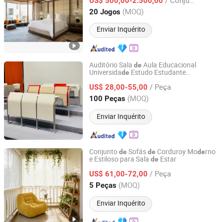
Fabricante
Foshan
US$ 500,00-2.500,00
de
Guangdong, China
Desde 2015
(MOQ)
20 Jogos
Enviar Inquérito
Auditório Sala
Aula Educacional
de
Universida
Estudo Estudante
de
Guangdong Longjiang Hongji Seating Co., Ltd.
Escolar
Mobiliário
/ Peça
US$ 28,00-55,00
Guangdong, China
Desde 2010
(MOQ)
100 Peças
Enviar Inquérito
Conjunto
Sofás
Corduroy Mo
rno
de
de
de
e Estiloso para Sala
Estar
de
Foshan Yefei Furniture Co., Ltd.
/ Peça
US$ 61,00-72,00
Guangdong, China
Desde 2026
(MOQ)
5 Peças
Enviar Inquérito