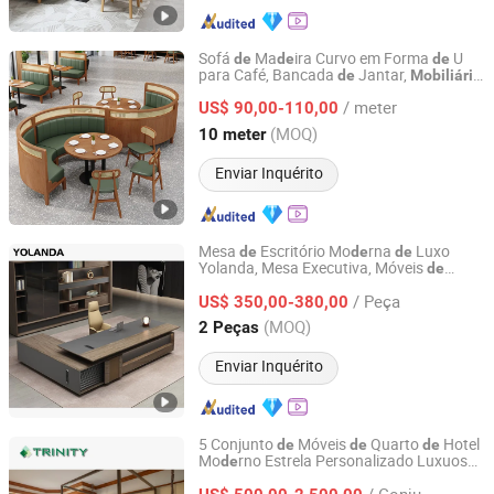
Sofá
Ma
ira Curvo em Forma
U
de
de
de
para Café, Bancada
Jantar,
de
Mobiliário
Foshan Xinda Furniture Co., Ltd.
Restaurante
de
/ meter
US$ 90,00-110,00
Guangdong, China
Desde 2023
(MOQ)
10 meter
Enviar Inquérito
Mesa
Escritório Mo
rna
Luxo
de
de
de
Yolanda, Mesa Executiva, Móveis
de
Foshan Yolanda Furniture Co., Ltd.
Escritório Comercial
/ Peça
US$ 350,00-380,00
Guangdong, China
Desde 2024
(MOQ)
2 Peças
Enviar Inquérito
5 Conjunto
Móveis
Quarto
Hotel
de
de
de
Mo
rno Estrela Personalizado Luxuoso
de
FOSHAN TRINITY(ZHONGSEN) FURNITURE CO.LTD
para Quarto
Hotel Quatro Estações
de
/ Conjunto