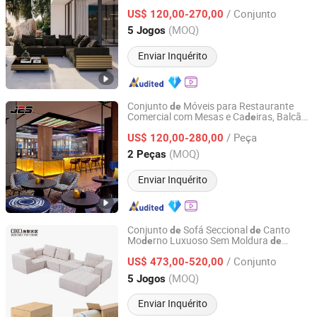
Cordas Trançadas
/ Conjunto
US$ 120,00-270,00
Guangdong, China
Desde 2025
(MOQ)
5 Jogos
Enviar Inquérito
Conjunto
Móveis para Restaurante
de
Comercial com Mesas e Ca
iras, Balcão
de
Foshan J2S Furniture Co., Ltd.
Onyx Iluminado, Ca
ira
Clube em
de
de
de
/ Peça
Tecido Houndstooth, Luxuosa Lounge
US$ 120,00-280,00
de
Noite
Guangdong, China
Desde 2025
(MOQ)
2 Peças
Enviar Inquérito
Conjunto
Sofá Seccional
Canto
de
de
Mo
rno Luxuoso Sem Moldura
de
de
Foshan COOC Furniture Co., Ltd.
Espuma para Atacado da Fábrica
de
/ Conjunto
Foshan para Sala
Estar, Casa, Hotel,
US$ 473,00-520,00
de
Sofá Modular Estofado Comprimido a
Guangdong, China
Desde 2026
(MOQ)
5 Jogos
Vácuo
Enviar Inquérito