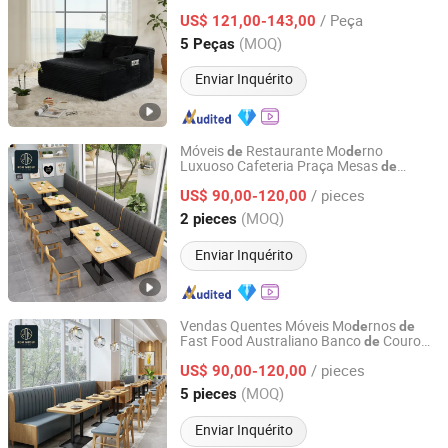
reclinável
tecido mo
rna Inflável a
de
de
/ Peça
vácuo Móveis para casa Atacado em
US$ 121,00-143,00
Foshan Ca
ira
lounge
de
de
Guangdong, China
Desde 2026
(MOQ)
5 Peças
Enviar Inquérito
Móveis
Restaurante Mo
rno
de
de
Luxuoso Cafeteria Praça Mesas
de
Foshan Ron Hospitality Supplies Co., Ltd.
Ma
ira Comerciais e Ca
iras Sofá
de
de
de
/ pieces
Couro Veludo Assentos em Cabine
US$ 90,00-120,00
Móveis para Restaurante Café
Guangdong, China
Desde 2025
(MOQ)
2 pieces
Enviar Inquérito
Vendas Quentes Móveis Mo
rnos
de
de
Fast Food Australiano Banco
Couro
de
Foshan Ron Hospitality Supplies Co., Ltd.
para Cafeteria Mesa
Ma
ira e
de
de
/ pieces
Ca
ira Móveis Comerciais para
US$ 90,00-120,00
de
Restaurante
Guangdong, China
Desde 2025
(MOQ)
5 pieces
Enviar Inquérito