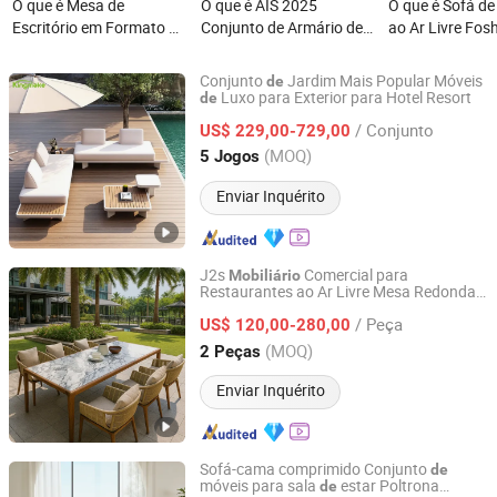
O que é Mesa de
O que é AIS 2025
O que é Sofá de
Escritório em Formato U
Conjunto de Armário de
ao Ar Livre Fo
com Design Moderno em
Banheiro com Design
Estrutura de Al
Acabamento de
Simples Montado Cor de
Revestido a Pó
Conjunto
Jardim Mais Popular Móveis
de
Melamina
Madeira Conjunto de
Pátio
Luxo para Exterior para Hotel Resort
de
Foshan Kingmake Industry Co., Ltd.
Armários de Cozinha
/ Conjunto
US$ 229,00-729,00
Folheado Marrom
Guangdong, China
Desde 2025
(MOQ)
5 Jogos
Mobiliário de Cozinha
com Ilha
Enviar Inquérito
J2s
Comercial para
Mobiliário
Restaurantes ao Ar Livre Mesa Redonda
Foshan J2S Furniture Co., Ltd.
Mármore Ca
ira
Cana
Teak
de
de
de
de
/ Peça
Hotel à Beira-Mar
US$ 120,00-280,00
Guangdong, China
Desde 2025
(MOQ)
2 Peças
Enviar Inquérito
Sofá-cama comprimido Conjunto
de
móveis para sala
estar Poltrona
de
Foshan Yefei Furniture Co., Ltd.