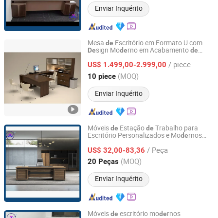
Enviar Inquérito
Mesa
Escritório em Formato U com
de
sign Mo
rno em Acabamento
De
de
de
Guangdong Hongye Furniture Group Co., Ltd
Melamina
/ piece
US$ 1.499,00-2.999,00
Guangdong, China
Desde 2025
(MOQ)
10 piece
Enviar Inquérito
Móveis
Estação
Trabalho para
de
de
Escritório Personalizados e Mo
rnos
de
Foshan Womei Furniture Co., Ltd.
pen
ntes
signs da China
De
de
de
De
/ Peça
US$ 32,00-83,36
Guangdong, China
Desde 2024
(MOQ)
20 Peças
Enviar Inquérito
Móveis
escritório mo
rnos
de
de