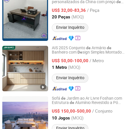
personalizados da China com preço
de
Foshan Womei Furniture Co., Ltd.
fábrica
/ Peça
US$ 32,00-83,36
Guangdong, China
Desde 2024
(MOQ)
20 Peças
Enviar Inquérito
AIS 2025 Conjunto
Armário
de
de
Banheiro com
sign Simples Montado
De
AIS SMARTI LLC
Cor
Ma
ira Conjunto
Armários
de
de
de
de
/ Metro
Cozinha Folheado Marrom
US$ 50,00-100,00
Mobiliário
de
Cozinha com Ilha
Guangdong, China
Desde 2024
(MOQ)
1 Metro
Enviar Inquérito
Sofá
Jardim ao Ar Livre Foshan com
de
Estrutura
Alumínio Revestido a Pó
de
Foshan Sunny Furniture Co., Ltd.
Móveis
Pátio
de
/ Conjunto
US$ 150,00-500,00
Guangdong, China
Desde 2026
(MOQ)
10 Jogos
Enviar Inquérito