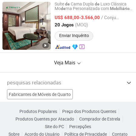
Suíte
Cama Dupla
Luxo Clássica
de
de
Mo
rna Personalizada com
de
Mobiliário
FOSHAN TRINITY(ZHONGSEN) FURNITURE CO.LTD
Quarto
Ma
ira Hilton com Padrão
de
de
de
/ Conjunto
5 Estrela
US$ 688,00-3.566,00
de
Guangdong, China
Desde 2015
(MOQ)
20 Jogos
Enviar Inquérito
Veja Mais
pesquisas relacionadas
Fabricantes de Móveis de Quarto
Fabricantes de Cadeira de Hotel
Produtos Populares
Preço dos Produtos Quentes
Produtos Quentes por Atacado
Comprador de Estrela
Fabricantes de móveis de exterior
Site do PC
Percepções
Sobre
Acordo do Usuário
Política de Privacidade
Contato
Fabricantes de Cadeira de Jantar