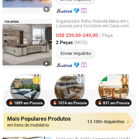
Organizador Boho Yolanda Mesa em L
Luxuosa para Escritório em Casa com
Foshan Yolanda Furniture Co., Ltd.
Gavetas
Armazenamento Conjunto
de
de
/ Peça
Móveis
Escritório Seccionais
US$ 220,00-240,00
de
Guangdong, China
Desde 2024
(MOQ)
2 Peças
Enviar Inquérito
1889 em Procura
1074 em Procura
831 em Procura
Mais Populares Produtos
13.100+ Inquéritos
em Itens de mobiliário