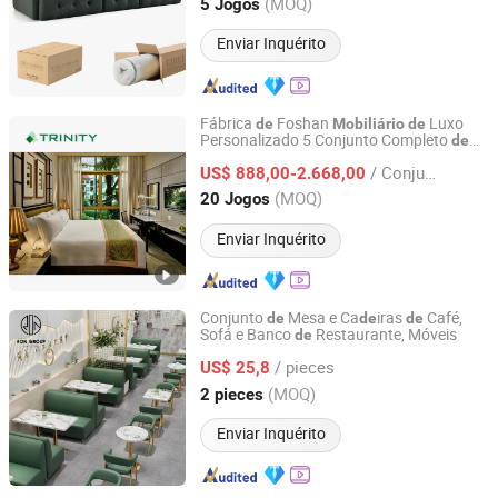
Guangdong, China
Desde 2026
(MOQ)
5 Jogos
para Casa
Enviar Inquérito
Fábrica
Foshan
Luxo
de
Mobiliário
de
Personalizado 5 Conjunto Completo
de
FOSHAN TRINITY(ZHONGSEN) FURNITURE CO.LTD
Cama
Hotel
Mo
rno para
de
Mobiliário
de
/ Conjunto
Apartamento com Serviço para Sala
US$ 888,00-2.668,00
de
Estar e Quarto
Guangdong, China
Desde 2015
(MOQ)
20 Jogos
Enviar Inquérito
Conjunto
Mesa e Ca
iras
Café,
de
de
de
Sofá e Banco
Restaurante, Móveis
de
Foshan Ron Hospitality Supplies Co., Ltd.
/ pieces
US$ 25,8
Guangdong, China
Desde 2025
(MOQ)
2 pieces
Enviar Inquérito