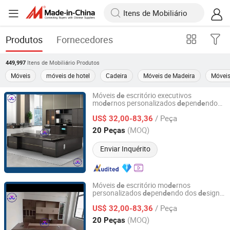
Produtos
Fornecedores
Itens de Mobiliário
Produtos
449,997
Móveis
móveis de hotel
Cadeira
Móveis de Madeira
Móveis
Móveis
escritório executivos
de
mo
rnos personalizados
pen
ndo
de
de
de
Foshan Womei Furniture Co., Ltd.
dos
signs
de
/ Peça
US$ 32,00-83,36
Guangdong, China
Desde 2024
(MOQ)
20 Peças
Enviar Inquérito
Móveis
escritório mo
rnos
de
de
personalizados
pen
ndo dos
signs
de
de
de
Foshan Womei Furniture Co., Ltd.
da China com bom serviço
/ Peça
US$ 32,00-83,36
Guangdong, China
Desde 2024
(MOQ)
20 Peças