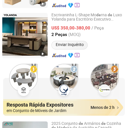
Escrivaninha L-Shape Mo
rna
Luxo
de
de
Yolanda para Escritório Executivo
Foshan Yolanda Furniture Co., Ltd.
Modular
Ma
ira para
Mobiliário
de
de
/ Peça
Gerente
Computador
US$ 350,00-380,00
de
Guangdong, China
Desde 2024
(MOQ)
2 Peças
Enviar Inquérito
Resposta Rápida Expositores
Menos de 2 h
em Conjunto de Móveis de Jardim
2025 Conjunto
Armários
Cozinha
de
de
Ma
ira da Austrália e Canadá
de
de