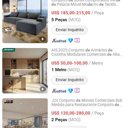
Conjunto
Sofás Comprimidos Ver
de
de
Pelúcia Móvel Mo
rno
Tecido
de
de
de
Foshan Yefei Furniture Co., Ltd.
Inflável para Casa
/ Peça
US$ 185,00-215,00
Guangdong, China
Desde 2026
(MOQ)
5 Peças
Enviar Inquérito
AIS 2025 Conjunto
Armários
de
de
Cozinha Modulares Comerciais
Alta
de
AIS SMARTI LLC
Ma
ira Cor Brilhante Folheado
de
de
/ Metro
Ma
ira Maciça
Cozinha
US$ 50,00-100,00
de
Mobiliário
de
Personalizado com Ilha
Guangdong, China
Desde 2024
(MOQ)
1 Metro
Enviar Inquérito
J2s Conjunto
Móveis Comerciais Sob
de
Medida para Restaurante Conjunto
de
Foshan J2S Furniture Co., Ltd.
Ca
iras
Ma
ira Mesa Cabine
de
de
de
de
/ Peça
Assentos Um Projeto Completo Hotel
US$ 120,00-280,00
Salão
Banquetes
de
Guangdong, China
Desde 2025
(MOQ)
2 Peças