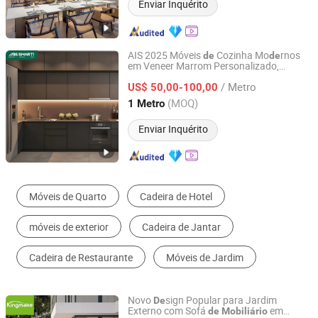
Enviar Inquérito
AIS 2025 Móveis
Cozinha Mo
rnos
de
de
em Veneer Marrom Personalizado,
AIS SMARTI LLC
Conjunto
Armários
Ma
ira Sólida
de
de
de
/ Metro
com Acabamento em Melamina e
US$ 50,00-100,00
Puxadores
Cozinha com Ilha da China
de
Guangdong, China
Desde 2024
(MOQ)
1 Metro
Enviar Inquérito
Conjuntos de Móveis de Quarto de Hotel
Sofá de Sala de Estar
Armários de Cozinha
Sofá Exterior
Conjunto de Móveis de Jardim
Mesa de Escritório
Novo
sign Popular para Jardim
De
Externo com Sofá
em
de
Mobiliário
Foshan Kingmake Industry Co., Ltd.