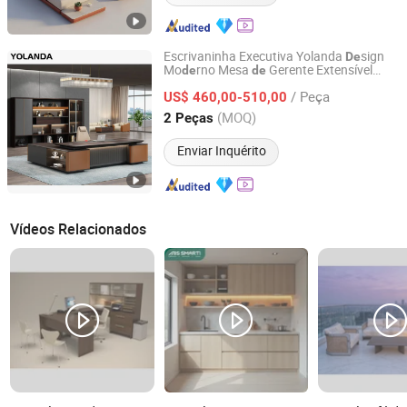
Escrivaninha Executiva Yolanda
sign
De
Mo
rno Mesa
Gerente Extensível
de
de
Foshan Yolanda Furniture Co., Ltd.
sempenho Superior Móveis
De
de
/ Peça
Escritório
Luxo Escritório
Ma
ira
US$ 460,00-510,00
de
de
de
Guangdong, China
Desde 2024
(MOQ)
2 Peças
Enviar Inquérito
Vídeos Relacionados