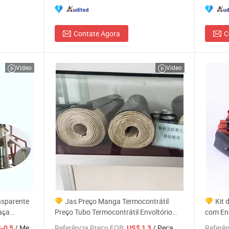
Contate Agora
C
Video
Video
nsparente
Jas Preço Manga Termocontrátil
Kit 
aça
Preço Tubo Termocontrátil Envoltório
com Enc
a
Termocontrátil Tubo
Fábrica
/ Metro
Referência Preço FOB:
/ Peça
Referên
-0,5
US$ 1,3