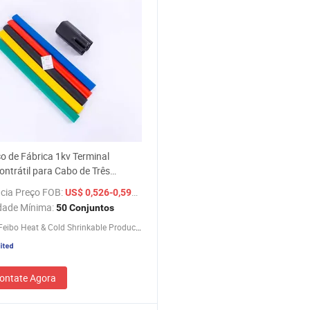
o de Fábrica 1kv Terminal
ntrátil para Cabo de Três
 Acessórios de Terminal
cia Preço FOB:
/ Conjunto
US$ 0,526-0,596
ntrátil Mangueira de Isolamento
dade Mínima:
50 Conjuntos
os
Suzhou Feibo Heat & Cold Shrinkable Products Co., Ltd.
ontate Agora