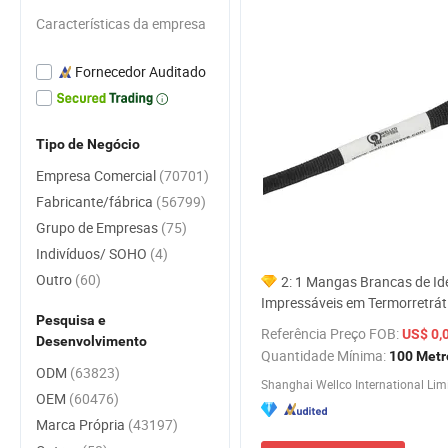
Características da empresa
Fornecedor Auditado
Tipo de Negócio
Empresa Comercial
(70701)
Fabricante/fábrica
(56799)
Grupo de Empresas
(75)
Indivíduos/ SOHO
(4)
Outro
(60)
2: 1 Mangas Brancas de Id
Impressáveis em Termorretrát
Pesquisa e
Preço de Fábrica
Referência Preço FOB:
US$ 0,
Desenvolvimento
Quantidade Mínima:
100 Metr
ODM
(63823)
Shanghai Wellco International Lim
OEM
(60476)
Marca Própria
(43197)