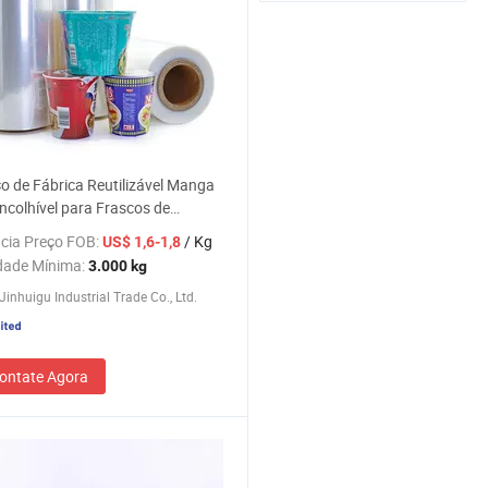
o de Fábrica Reutilizável Manga
colhível para Frascos de
oo
cia Preço FOB:
/ Kg
US$ 1,6-1,8
dade Mínima:
3.000 kg
Jinhuigu Industrial Trade Co., Ltd.
ontate Agora