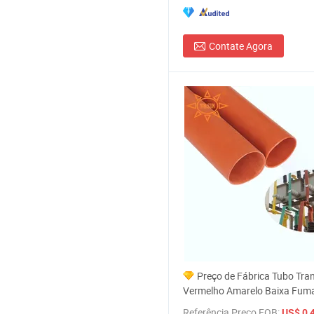
Contate Agora
Preço de Fábrica Tubo Tra
Vermelho Amarelo Baixa Fum
Mangueira Termocontrátil par
Referência Preço FOB:
US$ 0,4