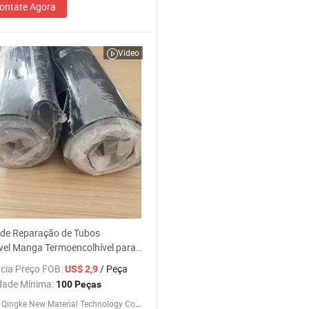
ontate Agora
Video
 de Reparação de Tubos
vel Manga Termoencolhível para
Preço por Atacado
cia Preço FOB:
/ Peça
US$ 2,9
dade Mínima:
100 Peças
Qingdao Qingke New Material Technology Co., Ltd.