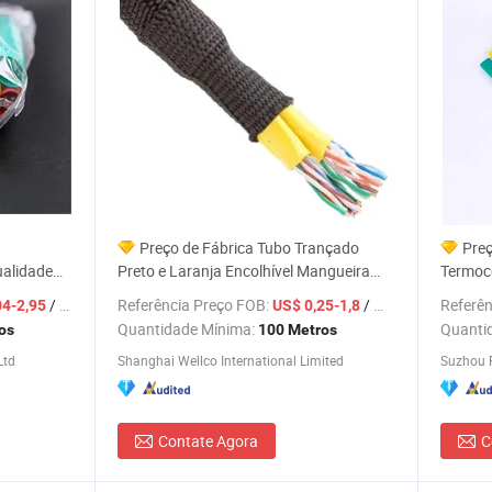
Preço de Fábrica Tubo Trançado
Preç
ualidade
Preto e Laranja Encolhível Mangueira
Termoco
 Flexíveis
Manga de Tecido Termorretrátil
Núcleos
/ Metro
Referência Preço FOB:
/ Metro
Referên
04-2,95
US$ 0,25-1,8
Termoco
Quantidade Mínima:
Quanti
os
100 Metros
para Fi
Ltd
Shanghai Wellco International Limited
Contate Agora
C