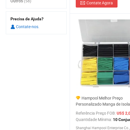
Outros
(58)
Contate Agora
Precisa de Ajuda?
Contate-nos.
Hampool Melhor Preço
Personalizado Manga de Isol
Térmico de Parede Fina para 
Referência Preço FOB:
US$ 2,
Quantidade Mínima:
10 Conju
Shanghai Hampool Enterprise Co., 