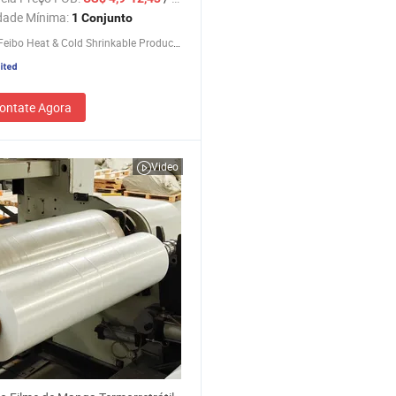
ra Encolhível para Uso Externo
dade Mínima:
1 Conjunto
Suzhou Feibo Heat & Cold Shrinkable Products Co., Ltd.
ontate Agora
Video