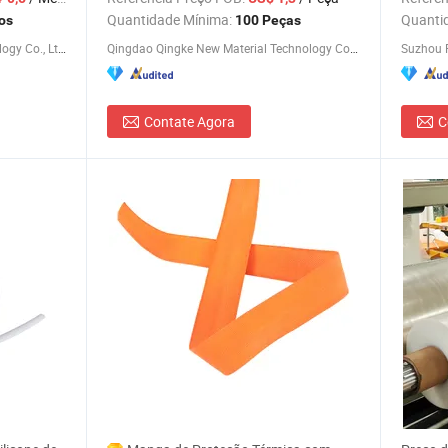
Manguei
Quantidade Mínima:
Quanti
os
100 Peças
Suzhou Volsun Electronics Technology Co., Ltd.
Qingdao Qingke New Material Technology Co., Ltd.
Contate Agora
C