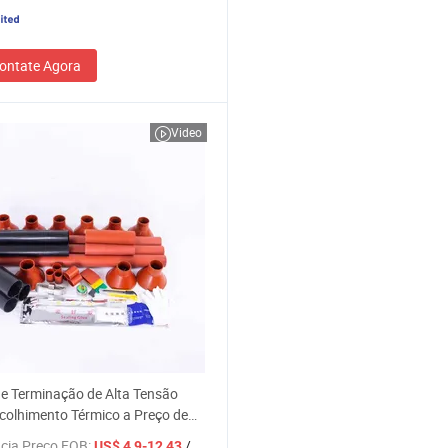
ontate Agora
Video
de Terminação de Alta Tensão
olhimento Térmico a Preço de
 11kv Acessórios de Cabo com
cia Preço FOB:
/ Conjunto
US$ 4,9-12,43