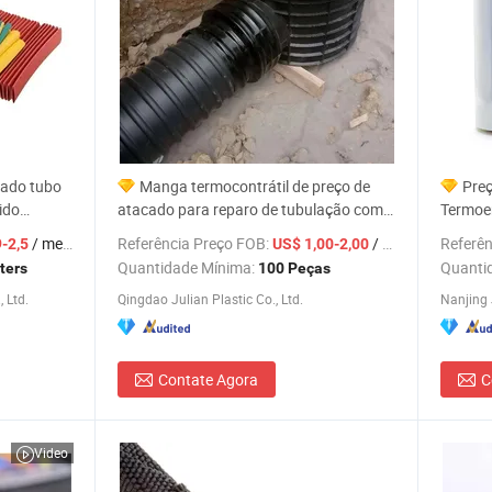
cado tubo
Manga termocontrátil de preço de
Preç
ido
atacado para reparo de tubulação com
Termoen
revestimento anticorrosivo
Shamp
/ meters
Referência Preço FOB:
/ Peça
Referên
-2,5
US$ 1,00-2,00
Quantidade Mínima:
Quanti
ters
100 Peças
, Ltd.
Qingdao Julian Plastic Co., Ltd.
Nanjing 
Contate Agora
C
Video