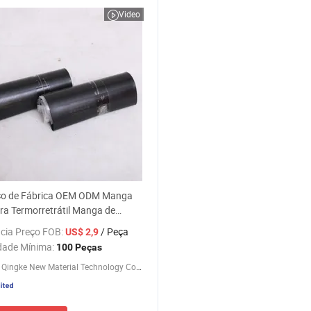
Video
ço de Fábrica OEM ODM Manga
ra Termorretrátil Manga de
 Termorretrátil
cia Preço FOB:
/ Peça
US$ 2,9
dade Mínima:
100 Peças
Qingdao Qingke New Material Technology Co., Ltd.