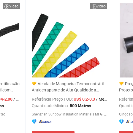
Video
Video
entificação
Venda de Mangueira Termocontrátil
Pre
il com
Antiderrapante de Alta Qualidade a
Proteto
Preço de Fábrica para Vara de Pesca
Selagem
/ Metro
Referência Preço FOB:
/ Metro
Referên
04-2,00
US$ 0,2-0,3
Quantidade Mínima:
Quanti
os
500 Metros
ited
Shenzhen Sunbow Insulation Materials MFG. Co., Ltd.