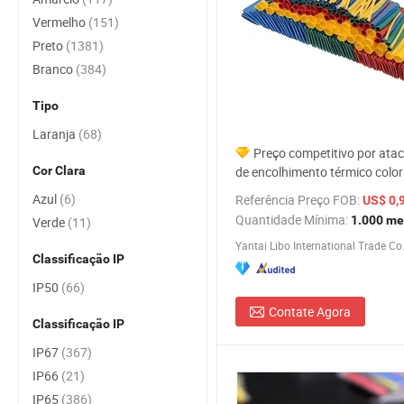
Vermelho
(151)
Preto
(1381)
Branco
(384)
Tipo
Laranja
(68)
Preço competitivo por ata
Cor Clara
de encolhimento térmico color
antiderrapante
Azul
(6)
Referência Preço FOB:
US$ 0,9
Quantidade Mínima:
1.000 me
Verde
(11)
Yantai Libo International Trade Co.
Classificação IP
IP50
(66)
Contate Agora
Classificação IP
IP67
(367)
IP66
(21)
IP65
(386)