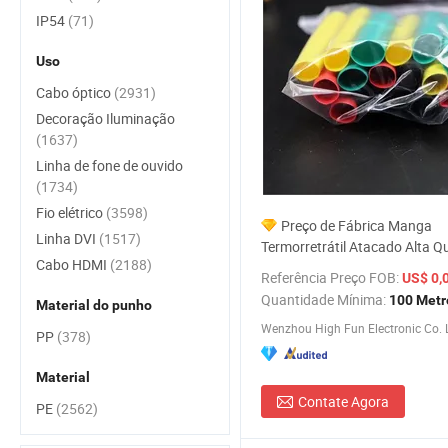
IP54
(71)
Uso
Cabo óptico
(2931)
Decoração Iluminação
(1637)
Linha de fone de ouvido
(1734)
Fio elétrico
(3598)
Preço de Fábrica Manga
Linha DVI
(1517)
Termorretrátil Atacado Alta Q
Cabo HDMI
(2188)
Manga e Tubos Termorretráteis
Referência Preço FOB:
US$ 0,
em PE
Quantidade Mínima:
100 Metr
Material do punho
Wenzhou High Fun Electronic Co. 
PP
(378)
Material
Contate Agora
PE
(2562)