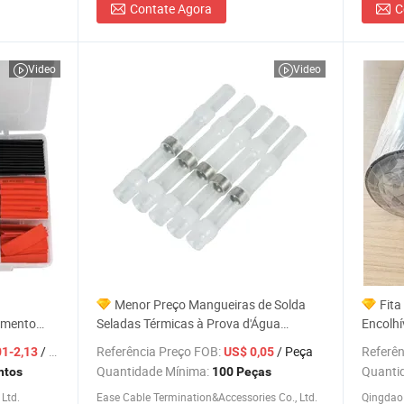
Contate Agora
C
Video
Video
Menor Preço Mangueiras de Solda
Fita
amento
Seladas Térmicas à Prova d'Água
Encolhí
Automóveis
Brancas
Tubos 
/ Conjunto
Referência Preço FOB:
/ Peça
Referên
01-2,13
US$ 0,05
Quantidade Mínima:
Quanti
ntos
100 Peças
Ltd.
Ease Cable Termination&Accessories Co., Ltd.