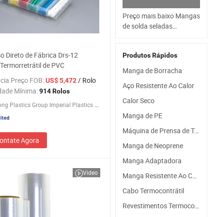
Preço mais baixo Mangas
de solda seladas
termocontráteis à prova
d'água na cor vermelha
o Direto de Fábrica Drs-12
Produtos Rápidos
ermorretrátil de PVC
Manga de Borracha
cia Preço FOB:
/ Rolo
US$ 5,472
Aço Resistente Ao Calor
dade Mínima:
914 Rolos
Calor Seco
Changhong Plastics Group Imperial Plastics Co., Ltd.
Manga de PE
Máquina de Prensa de Transferência de Calor
ontate Agora
Manga de Neoprene
Manga Adaptadora
Video
Manga Resistente Ao Calor
Cabo Termocontrátil
Revestimentos Termocontráteis