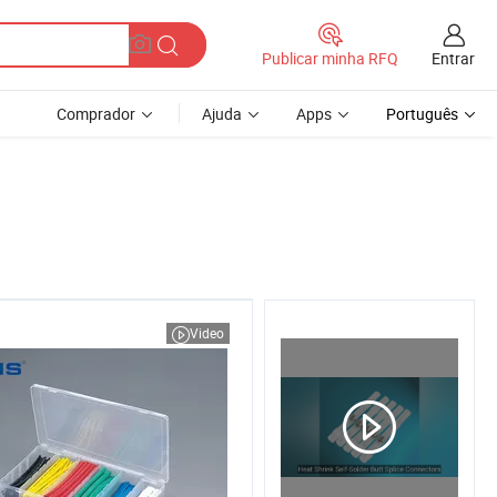
Entrar
Publicar minha RFQ
Comprador
Ajuda
Apps
Português
Video