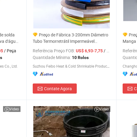
de solda
Preço de Fábrica 3-200mm Diâmetro
Preç
ova d'água
Tubo Termorretrátil Impermeável
Manga T
Mangas Termorretráteis Personalizadas
/ Peça
Referência Preço FOB:
/ Rolo
Referên
05
US$ 6,93-7,75
Quantidade Mínima:
Quanti
s
10 Rolos
s Co., Ltd.
Suzhou Feibo Heat & Cold Shrinkable Products Co., Ltd.
Contate Agora
C
Video
Video