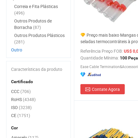
Correia e Fita Plásticas
(496)
Outros Produtos de
Borracha
(87)
Preço mais baixo Mangas 
Outros Produtos Plásticos
seladas termocontráteis à pr
(281)
na cor vermelha
Outro
Referência Preço FOB:
US$ 0,
Quantidade Mínima:
100 Peça
Ease Cable Termination&Accessorie
Características da produto
Certificado
Contate Agora
CCC
(706)
RoHS
(4348)
ISO
(3238)
CE
(1751)
Cor
Amarelo
(117)