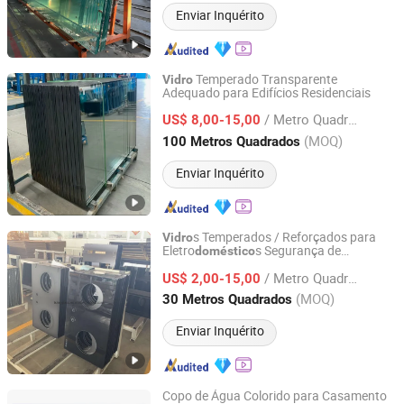
Enviar Inquérito
Temperado Transparente
Vidro
Adequado para Edifícios Residenciais
Qingdao Luqing Jiayu Metal Products Co., Ltd
/ Metro Quadrado
US$ 8,00-15,00
Shandong, China
Desde 2025
(MOQ)
100 Metros Quadrados
Enviar Inquérito
s Temperados / Reforçados para
Vidro
Eletro
s Segurança de
doméstico
Qingdao Tsing Glass Co., Ltd.
Eletro
s
para Forno
doméstico
Vidro
Vidro
/ Metro Quadrado
para Vapor
para Micro-ondas
US$ 2,00-15,00
Vidro
Shandong, China
Desde 2017
(MOQ)
30 Metros Quadrados
Enviar Inquérito
Copo de Água Colorido para Casamento