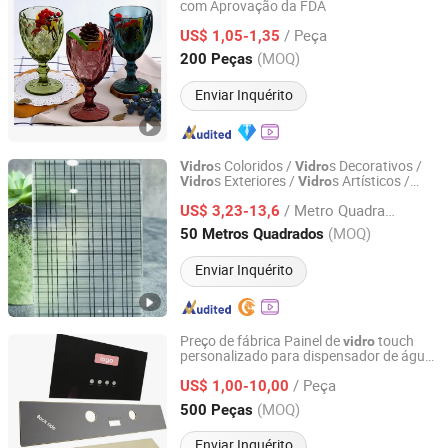
com Aprovação da FDA
Danyang Liou Kitchenware Co., Ltd.
/ Peça
US$ 1,05-1,35
Jiangsu, China
Desde 2025
(MOQ)
200 Peças
Enviar Inquérito
s Coloridos /
s Decorativos /
Vidro
Vidro
s Exteriores /
s Artísticos /
Vidro
Vidro
Qingdao Eliter Glass Co., Ltd.
s Interiores /
s Temperados /
Vidro
Vidro
/ Metro Quadrado
s Planos Usados para Construção e
US$ 3,23-13,6
Vidro
Residências
Shandong, China
Desde 2022
(MOQ)
50 Metros Quadrados
Enviar Inquérito
Preço de fábrica Painel de
touch
vidro
personalizado para dispensador de água
Weihai Wellwise Trading Co., Ltd.
eletro
doméstico
/ Peça
US$ 1,00-10,00
Shandong, China
Desde 2026
(MOQ)
500 Peças
Enviar Inquérito