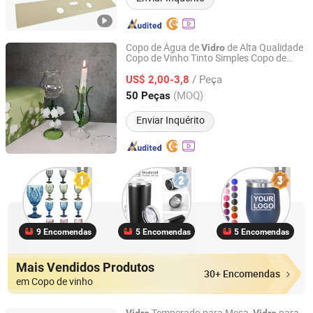
Copo de Água de
de Alta Qualidade
Vidro
Copo de Vinho Tinto Simples Copo de
Yancheng Xinboyuan Glass Co., Ltd.
Estilo Europeu para Uso
Vidro
Doméstico
/ Peça
US$ 2,00-3,8
Jiangsu, China
Desde 2021
(MOQ)
50 Peças
Enviar Inquérito
9 Encomendas
5 Encomendas
5 Encomendas
Mais Vendidos Produtos
30+ Encomendas
em Copo de vinho