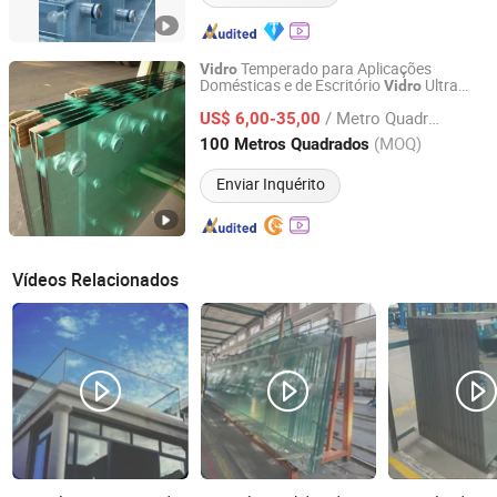
Temperado para Aplicações
Vidro
Domésticas e de Escritório
Ultra
Vidro
Qingdao Eliter Glass Co., Ltd.
Claro
Temperado para Banheiro
Vidro
/ Metro Quadrado
para Balustrada
de Alta
US$ 6,00-35,00
Vidro
Vidro
Resistência
de Construção
Vidro
Shandong, China
Desde 2022
(MOQ)
100 Metros Quadrados
Enviar Inquérito
Vídeos Relacionados