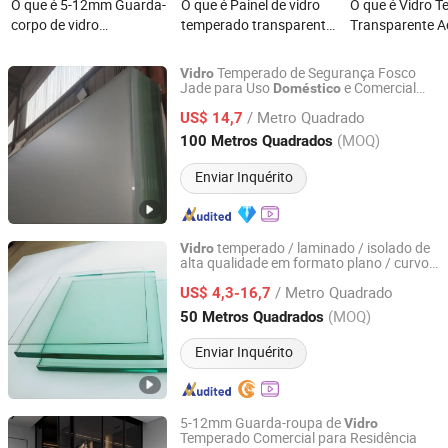
O que é 5-12mm Guarda-
O que é Painel de vidro
O que é Vidro 
corpo de vidro
temperado transparente
Transparente 
temperado de altura
resistente a altas
para Edifícios
personalizada para uso
temperaturas para
Residenciais
Temperado de Segurança Fosco
Vidro
doméstico e comercial
janelas residenciais em
Jade para Uso
e Comercial
Doméstico
Jinhua Xinfu Glass Co., Ltd.
4mm
edifícios altos
/ Metro Quadrado
US$ 14,7
Zhejiang, China
Desde 2026
(MOQ)
100 Metros Quadrados
Enviar Inquérito
temperado / laminado / isolado de
Vidro
alta qualidade em formato plano / curvo
Qingdao Eliter Glass Co., Ltd.
para janelas, portas, escadas, móveis /
/ Metro Quadrado
eletro
s
US$ 4,3-16,7
doméstico
Shandong, China
Desde 2022
(MOQ)
50 Metros Quadrados
Enviar Inquérito
5-12mm Guarda-roupa de
Vidro
Temperado Comercial para Residência
Jinhua Xinfu Glass Co., Ltd.