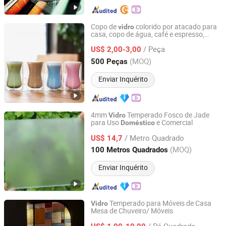
Copo de
colorido por atacado para
vidro
casa, copo de água, café e espresso,
Hemera (Tianjin) Technology Development Limited
parede dupla de
borossilicato
vidro
/ Peça
US$ 2,00-3,00
Tianjin, China
Desde 2020
(MOQ)
500 Peças
Enviar Inquérito
4mm
Temperado Fosco de Jade
Vidro
para Uso
e Comercial
Doméstico
Jinhua Xinfu Glass Co., Ltd.
/ Metro Quadrado
US$ 14,7
Zhejiang, China
Desde 2026
(MOQ)
100 Metros Quadrados
Enviar Inquérito
Temperado para Móveis de Casa
Vidro
Mesa de Chuveiro/ Móveis
QINGDAO CHINASTAR HOLDING CO., LTD.
/ Pé Quadrado