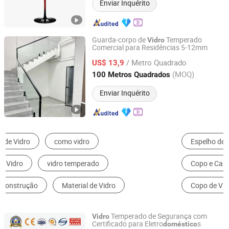
Enviar Inquérito
Guarda-corpo de
Temperado
Vidro
Comercial para Residências 5-12mm
Jinhua Xinfu Glass Co., Ltd.
/ Metro Quadrado
US$ 13,9
Zhejiang, China
Desde 2026
(MOQ)
100 Metros Quadrados
Enviar Inquérito
Espelho de Banheiro
Produtos de Vidro
Copo e Caneca de Vidro
Espelho Decorativo
Copo de Vinho
Copo e Caneca de Aço Inox
Temperado de Segurança com
Vidro
Certificado para Eletro
s
doméstico
A&T GLASS INDUSTRY CO., LIMITED