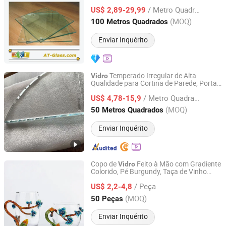
/ Metro Quadrado
US$ 2,89-29,99
Shandong, China
Desde 2017
(MOQ)
100 Metros Quadrados
Enviar Inquérito
Temperado Irregular de Alta
Vidro
Qualidade para Cortina de Parede, Porta
Qingdao Eliter Glass Co., Ltd.
de
e
de Janela/
de
Vidro
Vidro
Vidro
/ Metro Quadrado
Edifícios/ Produtos Eletrônicos e
US$ 4,78-15,9
Eletro
s
doméstico
Shandong, China
Desde 2022
(MOQ)
50 Metros Quadrados
Enviar Inquérito
Copo de
Feito à Mão com Gradiente
Vidro
Colorido, Pé Burgundy, Taça de Vinho
Yancheng Xinboyuan Glass Co., Ltd.
Bordeaux para Uso
Doméstico
/ Peça
US$ 2,2-4,8
Jiangsu, China
Desde 2021
(MOQ)
50 Peças
Enviar Inquérito