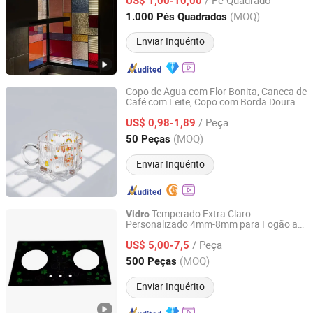
US$ 1,00-10,00
Shandong, China
Desde 2008
(MOQ)
1.000 Pés Quadrados
Enviar Inquérito
Copo de Água com Flor Bonita, Caneca de
Café com Leite, Copo com Borda Dourada
Yancheng Xinboyuan Glass Co., Ltd.
Electroplating 260ml Copo de
em
Vidro
/ Peça
Forma de Nuvem Cartoon Fofo com Alça
US$ 0,98-1,89
Jiangsu, China
Desde 2021
(MOQ)
50 Peças
Enviar Inquérito
Temperado Extra Claro
Vidro
Personalizado 4mm-8mm para Fogão a
DONGGUAN SAIDA GLASS CO.,LTD
Gás
Doméstico
/ Peça
US$ 5,00-7,5
Guangdong, China
Desde 2018
(MOQ)
500 Peças
Enviar Inquérito