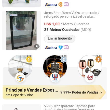
4mm/5mm/6mm
temperado /
Vidro
reforçado personalizável de alta
Qingdao Globalstar Glass Technology Co., Ltd.
qualidade,
de cerâmica impresso em
vidro
/ Metro Quadrado
seda, feito na China, utilizado para
US$ 1,00
vidro
de porta de forno
doméstico
Shandong, China
Desde 2007
(MOQ)
25 Metros Quadrados
Enviar Inquérito
Principais Vendas Expositores
9.999+ Poder de Vendas
em Copo de Vinho
Transparente Espesso para
Vidro
Armário de Alimentos
Doméstico