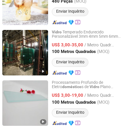
Hubei, China
Desde 2022
(MOQ)
480 Peças
Enviar Inquérito
Temperado Endurecido
Vidro
Personalizável 3mm 4mm 5mm 6mm
Qingdao Tsing Glass Co., Ltd.
8mm 10mm 12mm 15mm Plano Curvo
/ Metro Quadrado
para Janelas Portas Móveis
US$ 3,00-35,00
Eletro
s Máquinas Preço
doméstico
Shandong, China
Desde 2017
(MOQ)
100 Metros Quadrados
Enviar Inquérito
Processamento Profundo de
Eletro
s de
Plano
doméstico
Vidro
DEZHOU HAVI ELECTRONICS CO., LTD.
Temperado
/ Metro Quadrado
US$ 3,00-19,00
Shandong, China
Desde 2019
(MOQ)
100 Metros Quadrados
Enviar Inquérito