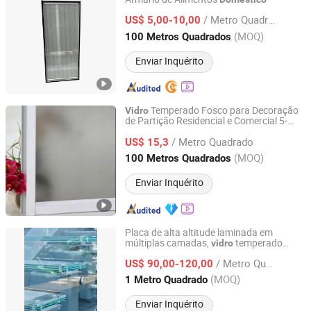
Jiangsu Shengpan Glass Technology Co., Ltd.
/ Metro Quadrado
US$ 5,00-10,00
Jiangsu, China
Desde 2026
(MOQ)
100 Metros Quadrados
Enviar Inquérito
Temperado Fosco para Decoração
Vidro
de Partição Residencial e Comercial 5-
Jinhua Xinfu Glass Co., Ltd.
12mm
/ Metro Quadrado
US$ 15,3
Zhejiang, China
Desde 2026
(MOQ)
100 Metros Quadrados
Enviar Inquérito
Placa de alta altitude laminada em
múltiplas camadas,
temperado
vidro
Guangzhou Topo Glass Co., Ltd.
antiderrapante para escadas residenciais
/ Metro Quadrado
US$ 90,00-120,00
Guangdong, China
Desde 2017
(MOQ)
1 Metro Quadrado
Enviar Inquérito