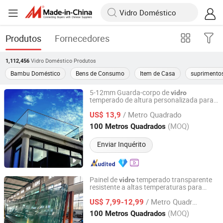
Produtos
Fornecedores
Vidro Doméstico
Produtos
1,112,456
Bambu Doméstico
Bens de Consumo
Item de Casa
suprimento
5-12mm Guarda-corpo de
vidro
temperado de altura personalizada para
Jinhua Xinfu Glass Co., Ltd.
uso
e comercial
doméstico
/ Metro Quadrado
US$ 13,9
Zhejiang, China
Desde 2026
(MOQ)
100 Metros Quadrados
Enviar Inquérito
Painel de
temperado transparente
vidro
resistente a altas temperaturas para
Shanghai Wuyong Glass Co., Ltd.
janelas residenciais em edifícios altos
/ Metro Quadrado
US$ 7,99-12,99
Shanghai, China
Desde 2025
(MOQ)
100 Metros Quadrados