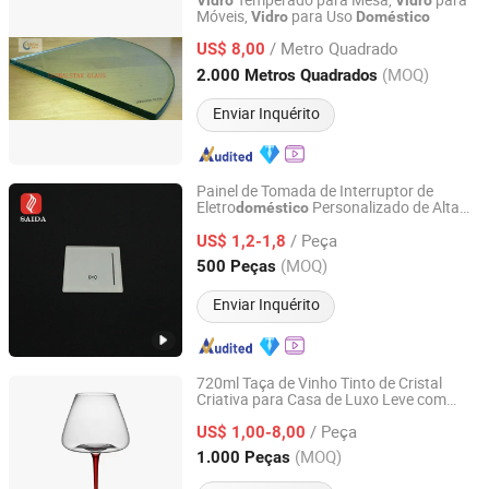
Temperado para Mesa,
para
Vidro
Vidro
Móveis,
para Uso
Vidro
Doméstico
Qingdao Globalstar Glass Technology Co., Ltd.
/ Metro Quadrado
US$ 8,00
Shandong, China
Desde 2007
(MOQ)
2.000 Metros Quadrados
Enviar Inquérito
Painel de Tomada de Interruptor de
Eletro
Personalizado de Alta
doméstico
DONGGUAN SAIDA GLASS CO.,LTD
Qualidade em
Temperado
Vidro
/ Peça
US$ 1,2-1,8
Guangdong, China
Desde 2018
(MOQ)
500 Peças
Enviar Inquérito
720ml Taça de Vinho Tinto de Cristal
Criativa para Casa de Luxo Leve com
Qingdao Jianhai International Trade Co., Ltd.
Bastão Vermelho
/ Peça
US$ 1,00-8,00
Shandong, China
Desde 2016
(MOQ)
1.000 Peças