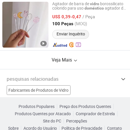
Agitador de barra de
borossilicato
vidro
colorido para uso
agitador de
doméstico
Hejian Longteng Plastic Products Co., Ltd.
tinta cocktail de
Agitador de café
vidro
/ Peça
com vareta agitadora para agitar sumo
US$ 0,39-0,47
Hebei, China
Desde 2023
(MOQ)
100 Peças
Enviar Inquérito
Veja Mais
pesquisas relacionadas
Fabricantes de Produtos de Vidro
Fabricantes de como vidro
Fabricantes de Parede de Vidro
Produtos Populares
Preço dos Produtos Quentes
Produtos Quentes por Atacado
Comprador de Estrela
Fabricantes de vidro temperado
Site do PC
Percepções
Sobre
Acordo do Usuário
Política de Privacidade
Contato
Vidro de Construção Fábricas
Material de Vidro Fábricas