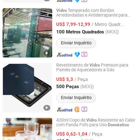
Temperado com Bordas
Vidro
Arredondadas e Antiderrapante para
Shanghai Wuyong Glass Co., Ltd.
Mesa de Jantar ou Chá Doméstica
/ Metro Quadrado
US$ 7,99-12,99
Shanghai, China
Desde 2025
(MOQ)
100 Metros Quadrados
Enviar Inquérito
Revestimento de
Premium para
Vidro
Painéis de Aquecedores a Gás
Jiangyin Tairong Photoelectricity Technology Ltd
/ Peça
US$ 5,3
Jiangsu, China
Desde 2024
(MOQ)
500 Peças
Enviar Inquérito
420ml Copo de
Resistente ao Calor
Vidro
com Panda Fofo para Uso
Doméstico
Wuhan Xinhuahang Household Goods Co., Ltd.
/ Peça
US$ 0,62-1,04