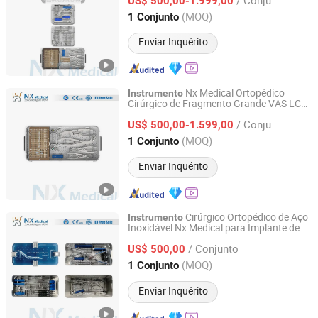
Cirúrgicos Nx Médico
US$ 500,00-1.999,00
Jiangsu, China
Desde 2025
(MOQ)
1 Conjunto
Enviar Inquérito
Nx Medical Ortopédico
Instrumento
Cirúrgico de Fragmento Grande VAS LCP
Changzhou Nanxiang Medical Device Co., Ltd
3.5/5.0mm para Fixação de Trauma
/ Conjunto
US$ 500,00-1.599,00
Jiangsu, China
Desde 2025
(MOQ)
1 Conjunto
Enviar Inquérito
Cirúrgico Ortopédico de Aço
Instrumento
Inoxidável Nx Medical para Implante de
Changzhou Nanxiang Medical Device Co., Ltd
Parafuso Pedicular na Coluna Vertebral
/ Conjunto
US$ 500,00
Jiangsu, China
Desde 2025
(MOQ)
1 Conjunto
Enviar Inquérito