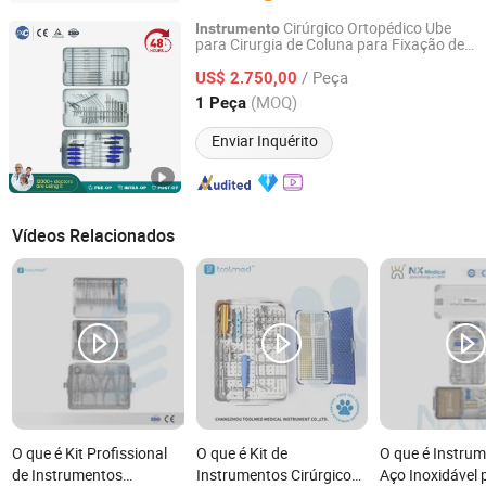
Cirúrgico Ortopédico Ube
Instrumento
para Cirurgia de Coluna para Fixação de
Xc Technology Co., Ltd.
Fraturas Ósseas
/ Peça
US$ 2.750,00
Jiangsu, China
Desde 2025
(MOQ)
1 Peça
Enviar Inquérito
Vídeos Relacionados
O que é Kit Profissional
O que é Kit de
O que é Instru
de Instrumentos
Instrumentos Cirúrgicos
Aço Inoxidável 