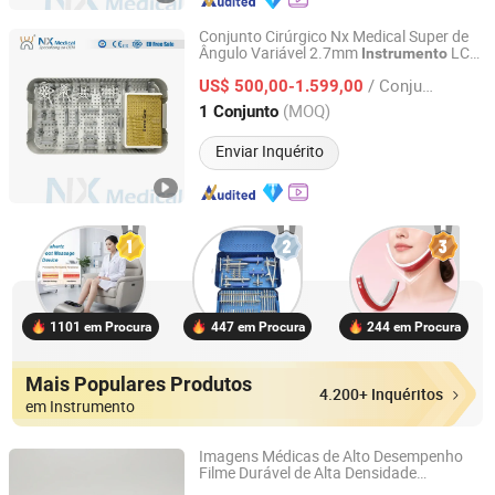
Conjunto Cirúrgico Nx Medical Super de
Ângulo Variável 2.7mm
LCP
Instrumento
Changzhou Nanxiang Medical Device Co., Ltd
para Fixação de Trauma
/ Conjunto
US$ 500,00-1.599,00
Jiangsu, China
Desde 2025
(MOQ)
1 Conjunto
Enviar Inquérito
1101 em Procura
447 em Procura
244 em Procura
Mais Populares Produtos
4.200+ Inquéritos
em Instrumento
Imagens Médicas de Alto Desempenho
Filme Durável de Alta Densidade
ZHEJIANG SHENMU IMAGING TECHNOLOGY CO., LTD.
de Laboratório Cirúrgico
Instrumento