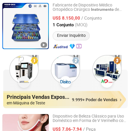
Fabricante de Dispositivo Médico
Ortopédico Cirúrgico
de
Instrumento
Changzhou XC Medico Technology Co., Ltd.
Portal Espinhal para Implantes da Coluna
/ Conjunto
US$ 8.150,00
Jiangsu, China
Desde 2021
(MOQ)
1 Conjunto
Enviar Inquérito
Principais Vendas Expositores
9.999+ Poder de Vendas
em Máquina de Teste
Dispositivo de Beleza Clássico para Uso
Doméstico em Forma de V Vermelho com
Shenzhen Zhisimin Technology Co., Ltd.
Controle Remoto para Emagrecimento e
/ Peça
Regeneração da Pele
US$ 7,06-7,94