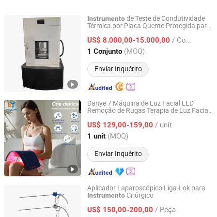
Veterinários para
Ortopédicos Veterinários
Fraturas Óssea
Animais Pequenos
2.7/3.5 Kit de
Trauma Ortopé
de Teste de Condutividade
Instrumento
Instrumentos Cirúrgicos
Instrumentos Tplo
Pequenos e Gr
Térmica por Placa Quente Protegida para
Hunan Zhenhua Analysis Instrument Co., Ltd.
Material de Construção de Isolamento
Ortopédicos
Fragmentos Cir
/ Conjunto
Térmico
US$ 8.000,00-15.000,00
Nx Médico
Hunan, China
Desde 2024
(MOQ)
1 Conjunto
Enviar Inquérito
Danye 7 Máquina de Luz Facial LED
Remoção de Rugas Terapia de Luz Facial
Guangzhou Danye Optical Co., Ltd.
de Beleza
Instrumento
/ unit
US$ 129,00-159,00
Guangdong, China
Desde 2018
(MOQ)
1 unit
Enviar Inquérito
Aplicador Laparoscópico Liga-Lok para
Cirúrgico
Instrumento
Qingdao Conston Medical Technology Co., Ltd.
/ Peça
US$ 150,00-200,00