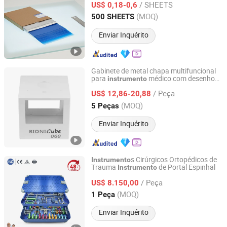
/ SHEETS
Médico
US$ 0,18-0,6
Zhejiang, China
Desde 2025
(MOQ)
500 SHEETS
Enviar Inquérito
Gabinete de metal chapa multifuncional
para
médico com desenho
instrumento
Jiangsu ZhongDa Intelligent Equipment Co., Ltd.
personalizado
/ Peça
US$ 12,86-20,88
Jiangsu, China
Desde 2024
(MOQ)
5 Peças
Enviar Inquérito
s Cirúrgicos Ortopédicos de
Instrumento
Trauma
de Portal Espinhal
Instrumento
Xc Technology Co., Ltd.
/ Peça
US$ 8.150,00
Jiangsu, China
Desde 2025
(MOQ)
1 Peça
Enviar Inquérito