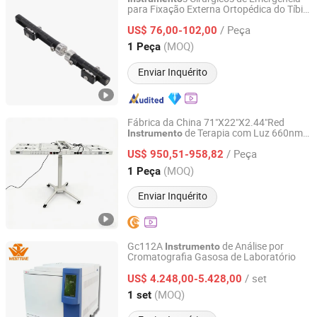
para Fixação Externa Ortopédica do Tíbio
Jiangsu Gather Biotech Co., Ltd.
Distal
/ Peça
US$ 76,00-102,00
Jiangsu, China
Desde 2022
(MOQ)
1 Peça
Enviar Inquérito
Fábrica da China 71"X22"X2.44"Red
de Terapia com Luz 660nm
Instrumento
Shenzhen Sanliuwu Technology Limited Company
Vermelho 850nm Terapia com Luz
/ Peça
Infravermelha Próxima Painel de Terapia
US$ 950,51-958,82
com Luz Vermelha para o Corpo Inteiro
Guangdong, China
Desde 2026
(MOQ)
1 Peça
Quatro em Um 1280 LEDs PCS
Enviar Inquérito
Gc112A
de Análise por
Instrumento
Cromatografia Gasosa de Laboratório
Hangzhou West Tune Trading Co., Limited
/ set
US$ 4.248,00-5.428,00
Zhejiang, China
Desde 2021
(MOQ)
1 set