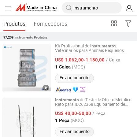
Produtos
Fornecedores
Instrumento
Produtos
97,209
Kit Profissional de
s
Instrumento
Veterinários para Animais Pequenos
Changzhou Toolmed Medical Instruments Co., Ltd.
s Cirúrgicos Ortopédicos
Instrumento
/ Caixa
US$ 1.062,00-1.180,00
Jiangsu, China
Desde 2021
(MOQ)
1 Caixa
Enviar Inquérito
de Teste de Objeto Metálico
Instrumento
Reto para IEC62368 Equipamento de
Guangzhou Zhilitong Electromechanical Co., Ltd.
Teste
/ Peça
US$ 40,00-50,00
Guangdong, China
Desde 2013
(MOQ)
1 Peça
Enviar Inquérito