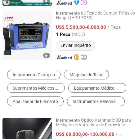
de Teste de Campo Trifásico
Instrumento
Hanpu (HPU-3030)
Zhejiang Hanpu Power Technology Co., Ltd.
/ Peça
US$ 5.500,00-8.000,00
Zhejiang, China
Desde 2015
(MOQ)
1 Peça
Enviar Inquérito
Instrumento Cirúrgico
Máquina de Teste
Suprimentos Médicos Disponíveis
Equipamento Médico de Diagnóstico
Analisador de Elemento
Instrumentos Veterinários
Óptico Kathmatic 3D para
Instrumento
Medição de Varredura de Perovskite
Nanjing Kathmatic Technology Co., Ltd.
/ Conjunto
US$ 60.000,00-130.000,00