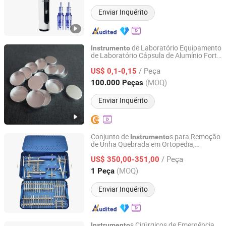
Enviar Inquérito
de Laboratório Equipamento
Instrumento
de Laboratório Cápsula de Alumínio Forte
Kunshan Goldspread Plastic Technologies Co., Ltd.
Copo de Pesagem Copo de Amostra de
/ Peça
Pellets Copo de Amostra de Pellets
US$ 0,1-0,15
de Laboratório
Instrumento
Jiangsu, China
Desde 2022
(MOQ)
100.000 Peças
Enviar Inquérito
Conjunto de
s para Remoção
Instrumento
de Unha Quebrada em Ortopedia,
Jiangsu Jinlu Group Medical Device Co., Ltd.
Equipamento Médico Cirúrgico,
/ Peça
Ferramenta Extratora de Parafuso
US$ 350,00-351,00
Quebrado
Jiangsu, China
Desde 2014
(MOQ)
1 Peça
Enviar Inquérito
s Cirúrgicos de Emergência
Instrumento