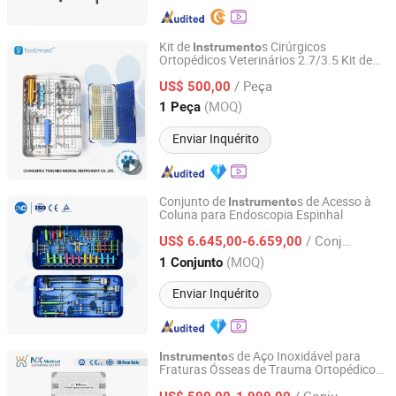
Kit de
s Cirúrgicos
Instrumento
Ortopédicos Veterinários 2.7/3.5 Kit de
Changzhou Toolmed Medical Instruments Co., Ltd.
s Tplo
Instrumento
/ Peça
US$ 500,00
Jiangsu, China
Desde 2021
(MOQ)
1 Peça
Enviar Inquérito
Conjunto de
s de Acesso à
Instrumento
Coluna para Endoscopia Espinhal
Changzhou XC Medico Technology Co., Ltd.
/ Conjunto
US$ 6.645,00-6.659,00
Jiangsu, China
Desde 2021
(MOQ)
1 Conjunto
Enviar Inquérito
s de Aço Inoxidável para
Instrumento
Fraturas Ósseas de Trauma Ortopédico
Changzhou Nanxiang Medical Device Co., Ltd
Pequenos e Grandes Fragmentos
/ Conjunto