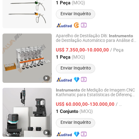
Shandong, China
Desde 2023
(MOQ)
1 Peça
Enviar Inquérito
Aparelho de Destilação Dl6:
Instrumento
de Destilação Automático para Análise de
Jinan Alva Instrument Co., Ltd.
Fenóis Voláteis, Cianetos e Mais,
/ Peça
Destilador
US$ 7.350,00-10.000,00
Shandong, China
Desde 2024
(MOQ)
1 Peça
Enviar Inquérito
de Medição de Imagem CNC
Instrumento
Kathmatic para Estatísticas de Diferença
Nanjing Kathmatic Technology Co., Ltd.
de Altura de Pico e Vale
/ Conjunto
US$ 60.000,00-130.000,00
Jiangsu, China
Desde 2026
(MOQ)
1 Conjunto
Enviar Inquérito