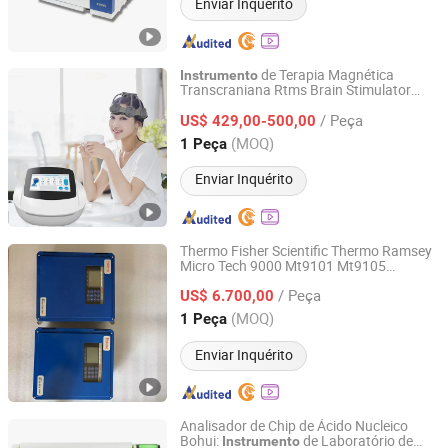
Enviar Inquérito
de Terapia Magnética
Instrumento
Transcraniana Rtms Brain Stimulator
Henan Lebang Medical Instrument Co., Ltd
Fácil de Usar com Bom Preço
/ Peça
US$ 429,00-500,00
Henan, China
Desde 2024
(MOQ)
1 Peça
Enviar Inquérito
Thermo Fisher Scientific Thermo Ramsey
Micro Tech 9000 Mt9101 Mt9105
Xuzhou Yurun Automation Technology Co., Ltd.
de Pesagem
Instrumento
/ Peça
US$ 6.700,00
Jiangsu, China
Desde 2017
(MOQ)
1 Peça
Enviar Inquérito
Analisador de Chip de Ácido Nucleico
Bohui:
de Laboratório de
Instrumento
Beijing Bohui Innovation Biotechnology Group Co., Ltd