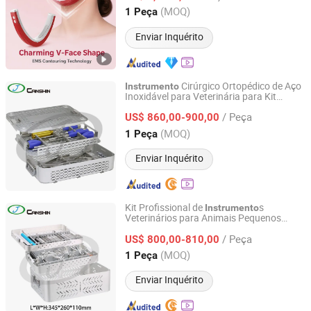
Guangdong, China
Desde 2026
(MOQ)
1 Peça
Enviar Inquérito
Cirúrgico Ortopédico de Aço
Instrumento
Inoxidável para Veterinária para Kit
Changzhou Canshin Medical Technology Co., Ltd.
Cirúrgico de Pequenos Animais Retrator
/ Peça
Espinhal
US$ 860,00-900,00
Jiangsu, China
Desde 2018
(MOQ)
1 Peça
Enviar Inquérito
Kit Profissional de
s
Instrumento
Veterinários para Animais Pequenos
Changzhou Canshin Medical Technology Co., Ltd.
s Cirúrgicos Ortopédicos
Instrumento
/ Peça
US$ 800,00-810,00
Jiangsu, China
Desde 2018
(MOQ)
1 Peça
Enviar Inquérito