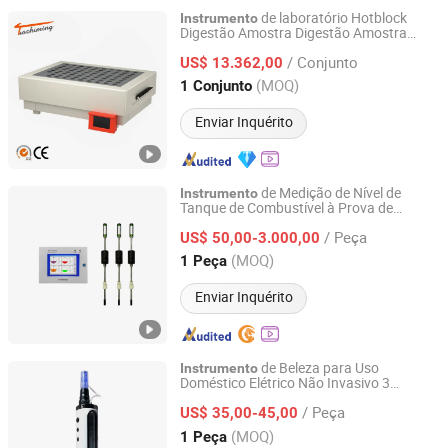
de laboratório Hotblock
Instrumento
Digestão Amostra Digestão Amostra
Tianjin Tuozhiming Lab Equipment Co., Ltd.
Pesada Digestão para Análise Elementar
/ Conjunto
US$ 13.362,00
Tianjin, China
Desde 2024
(MOQ)
1 Conjunto
Enviar Inquérito
de Medição de Nível de
Instrumento
Tanque de Combustível à Prova de
Zhengzhou Windbell Measurement and Control
Explosão Sistema de Monitoramento de
Technology Co., Ltd.
/ Peça
Nível de Tanque de Combustível
US$ 50,00-3.000,00
(MOQ)
1 Peça
Henan, China
Desde 2022
Enviar Inquérito
de Beleza para Uso
Instrumento
Doméstico Elétrico Não Invasivo 3
Hangzhou Yanfeng Technology Co., Ltd.
Geração Nano Microneedle
/ Peça
US$ 35,00-45,00
Zhejiang, China
Desde 2023
(MOQ)
1 Peça