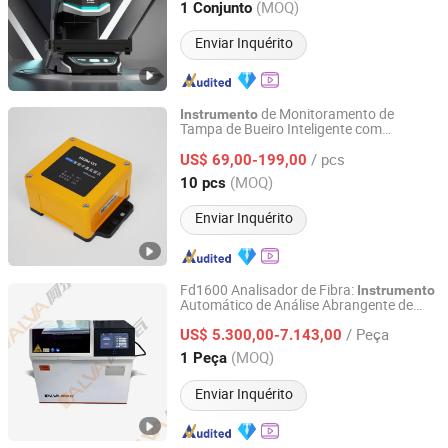
Jiangsu, China
Desde 2026
(MOQ)
1 Conjunto
Enviar Inquérito
de Monitoramento de
Instrumento
Tampa de Bueiro Inteligente com
Heimayi Technology (Jiangsu) Co., Ltd.
Protocolos de Comunicação Duplos
/ pcs
US$ 69,00-199,00
Jiangsu, China
Desde 2026
(MOQ)
10 pcs
Enviar Inquérito
Fd1600 Analisador de Fibra:
Instrumento
Automático de Análise Abrangente de
Jinan Alva Instrument Co., Ltd.
Fibra Determinando o Conteúdo de Fibra,
/ Peça
Incluindo Fibra Bruta (FB), Fibra de
US$ 5.300,00-7.143,00
Detergente Ácido (FDA)
Shandong, China
Desde 2024
(MOQ)
1 Peça
Enviar Inquérito