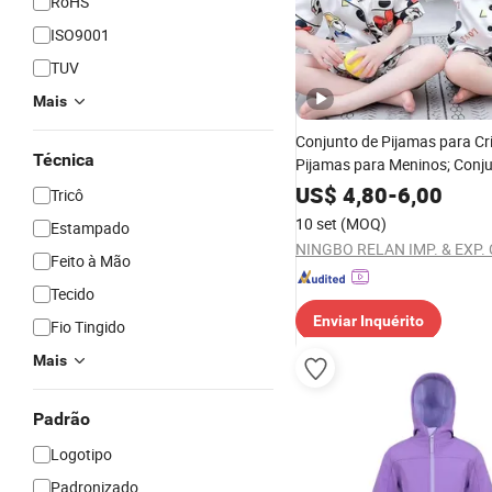
RoHS
ISO9001
TUV
Mais
Conjunto de Pijamas para Cr
Técnica
Pijamas para Meninos; Conj
Pijamas, Pijamas de Cetim p
US$
4,80
-
6,00
Tricô
Crianças; Roupa de Dormir, 
10 set
(MOQ)
Estampado
Casa, Roupas para Crianças
NINGBO RELAN IMP. & EXP. C
Vestuário de Manga Curta
Feito à Mão
Tecido
Enviar Inquérito
Fio Tingido
Mais
Padrão
Logotipo
Padronizado