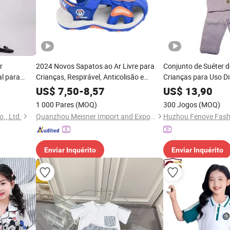
r
2024 Novos Sapatos ao Ar Livre para
Conjunto de Suéter 
l para
Crianças, Respirável, Anticolisão e
Crianças para Uso Di
 Escolar
Resistentes ao Desgaste, Sandálias
US$
7,50
-
8,57
US$
13,90
Confortáveis para Esportes no Campus
1 000 Pares
(MOQ)
300 Jogos
(MOQ)
., Ltd.
Quanzhou Meisner Import and Export Trading Co., Ltd
Huzhou Fenove Fashi
Enviar Inquérito
Enviar Inquérito