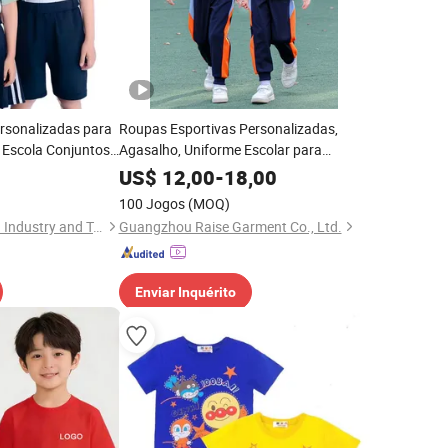
rsonalizadas para
Roupas Esportivas Personalizadas,
 Escola Conjuntos
Agasalho, Uniforme Escolar para
cola à Venda
Crianças
US$
12,00
-
18,00
junto de Roupas
100 Jogos
(MOQ)
Manga Uniforme
Wuhan Golden Shield Industry and Trade Co., Ltd.
Guangzhou Raise Garment Co., Ltd.
s
Enviar Inquérito