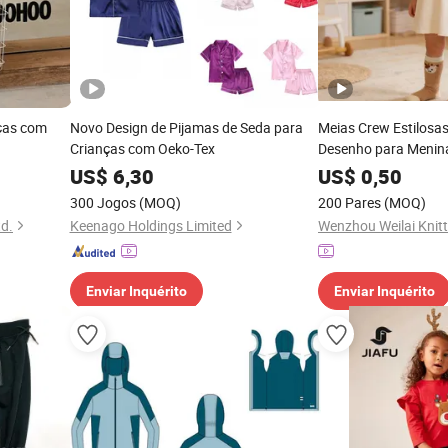
ças com
Novo Design de Pijamas de Seda para
Meias Crew Estilosa
Crianças com Oeko-Tex
Desenho para Menin
Guarda-Roupa
US$
6,30
US$
0,50
300 Jogos
(MOQ)
200 Pares
(MOQ)
td.
Keenago Holdings Limited
Wenzhou Weilai Knitti
Enviar Inquérito
Enviar Inquérito