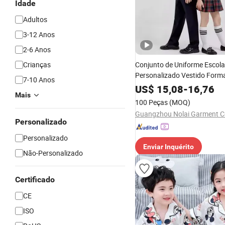
Idade
Adultos
3-12 Anos
2-6 Anos
Crianças
Conjunto de Uniforme Escola
Personalizado Vestido Forma
7-10 Anos
Estudantes Camisa Uniforme
US$
15,08
-
16,76
Mais
para Crianças
100 Peças
(MOQ)
Guangzhou Nolai Garment Co
Personalizado
Personalizado
Enviar Inquérito
Não-Personalizado
Certificado
CE
ISO