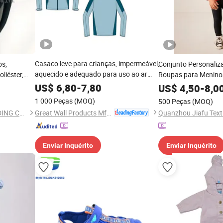
Casaco leve para crianças, impermeável,
os,
Conjunto Personaliz
aquecido e adequado para uso ao ar
oliéster,
Roupas para Menino
livre
Roupa para Meninas 
US$
6,80
-
7,80
US$
4,50
-
8,0
Calças
1 000 Peças
(MOQ)
500 Peças
(MOQ)
Great Wall Products Mfg., Ltd.
QUANZHOU LONGHUA TRADING CO., LTD.
Quanzhou Jiafu Texti
Enviar Inquérito
Enviar Inquérito