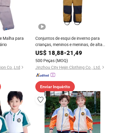
de Malha para
Conjuntos de esqui de inverno para
ário
crianças, meninos e meninas, de alta
qualidade, ao por atacado
US$
18,88
-
21,49
500 Peças
(MOQ)
on Co.,Ltd
Jinzhou City Hejin Clothing Co., Ltd.
Enviar Inquérito