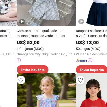
ianças,
Camiseta de alta qualidade para
Roupas Escolares Pe
untos de
meninos, roupa de verão, roupas
o Verão Camiseta da
ara
infantis
de Roupas para a Es
US$
53,00
US$
13,00
Roupa de
Roupas Infantis Con
1 Conjunto
(MOQ)
50 Jogos
(MOQ)
; Roupas,
Uniforme de Curta 
O., LTD.
Guangzhou City Zhiqi Trading Co., Ltd
Escolar para Criança
Enviar Inquérito
Enviar Inquérito