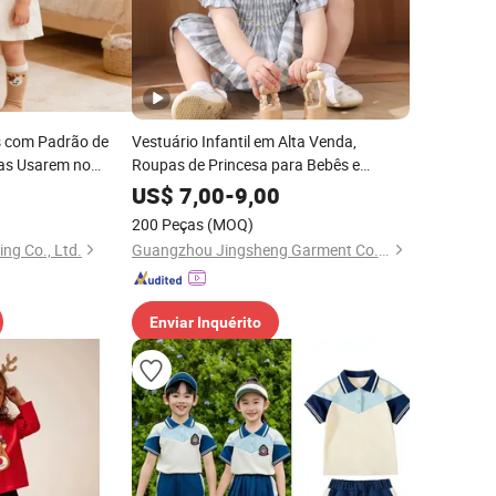
s com Padrão de
Vestuário Infantil em Alta Venda,
as Usarem no
Roupas de Princesa para Bebês e
Crianças
US$
7,00
-
9,00
200 Peças
(MOQ)
ng Co., Ltd.
Guangzhou Jingsheng Garment Co., Ltd.
Enviar Inquérito