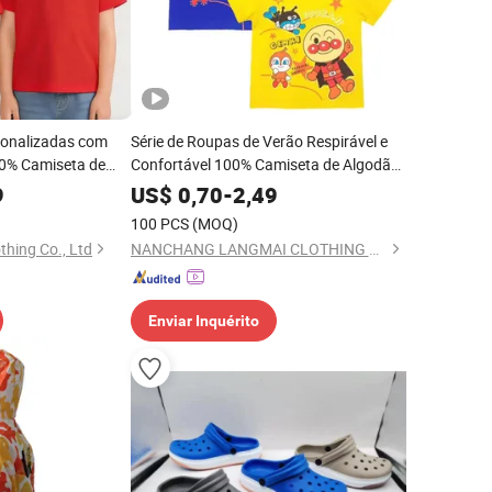
sonalizadas com
Série de Roupas de Verão Respirável e
0% Camiseta de
Confortável 100% Camiseta de Algodão
rianças
com Gola Redonda para Meninos
9
US$
0,70
-
2,49
100 PCS
(MOQ)
hing Co., Ltd
NANCHANG LANGMAI CLOTHING CO., LTD.
Enviar Inquérito