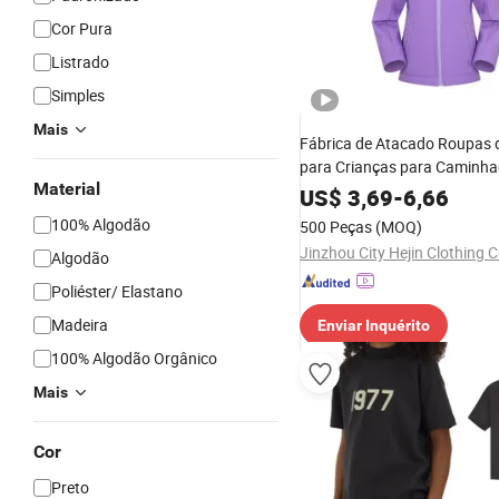
Cor Pura
Listrado
Simples
Mais
Fábrica de Atacado Roupas 
para Crianças para Caminha
Material
Neve e Esqui, Jaquetas e Ca
US$
3,69
-
6,66
Impermeáveis
100% Algodão
500 Peças
(MOQ)
Jinzhou City Hejin Clothing C
Algodão
Poliéster/ Elastano
Madeira
Enviar Inquérito
100% Algodão Orgânico
Mais
Cor
Preto