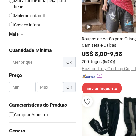
Macacão de uma peça para
bebê
Moletom infantil
Casaco infantil
Mais
Roupas de Verão para Crian
Camiseta e Calças
Quantidade Mínima
US$
8,00
-
9,58
200 Jogos
(MOQ)
OK
Huzhou Truly Clothing Co., L
Preço
-
OK
Enviar Inquérito
Características do Produto
Comprar Amostra
Gênero