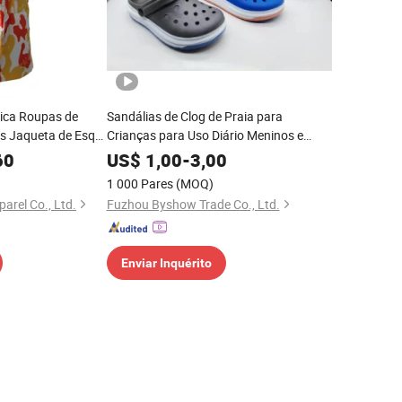
rica Roupas de
Sandálias de Clog de Praia para
s Jaqueta de Esqui
Crianças para Uso Diário Meninos e
mpa de Pato Camo
Meninas Sandálias de Clog de Praia
60
US$
1,00
-
3,00
tiestação com
Respirável
1 000 Pares
(MOQ)
arel Co., Ltd.
Fuzhou Byshow Trade Co., Ltd.
Enviar Inquérito