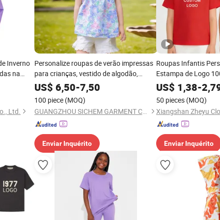
de Inverno
Personalize roupas de verão impressas
Roupas Infantis Per
das na
para crianças, vestido de algodão,
Estampa de Logo 10
sacos
roupa fofa para crianças
Algodão Lisa para C
US$
6,50
-
7,50
US$
1,38
-
2,7
100 piece
(MOQ)
50 pieces
(MOQ)
o., Ltd.
GUANGZHOU SICHEM GARMENT CO., LTD
Xiangshan Zheyu Clot
Enviar Inquérito
Enviar Inquérito