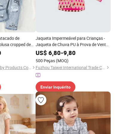
atacado de
Jaqueta Impermeável para Crianças -
blusa cropped de
Jaqueta de Chuva PU à Prova de Vento
sólida, camiseta
para Todas as Condições
0
US$
6,80
-
9,80
ns, roupas para
Meteorológicas, Ideal para Uso ao Ar
500 Peças
(MOQ)
Livre, Roupas de Neve e Esqui para
Shanghai Hexuan Baby Products Co., Ltd.
Fuzhou Taiwei International Trade Co., Ltd
Crianças
Enviar Inquérito