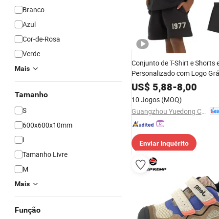
Branco
Azul
Cor-de-Rosa
Verde
Conjunto de T-Shirt e Shorts
Mais
Personalizado com Logo Grá
Branco para Meninos e Men
US$
5,88
-
8,00
Roupas para Crianças 2 Con
Tamanho
10 Jogos
(MOQ)
Roupas para Crianças
S
Guangzhou Yuedong Clothing Co., Ltd.
600x600x10mm
L
Enviar Inquérito
Tamanho Livre
M
Mais
Função