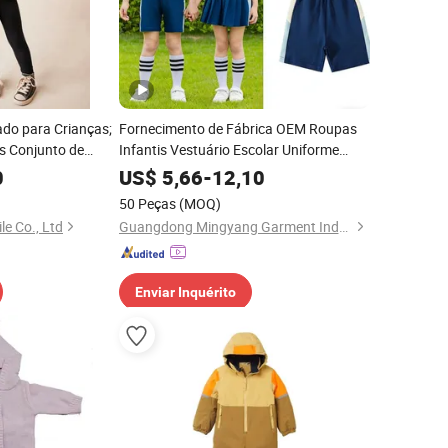
ado para Crianças;
Fornecimento de Fábrica OEM Roupas
s Conjunto de
Infantis Vestuário Escolar Uniforme
- Camiseta +
Esportivo Conjunto de Treino
0
US$
5,66
-
12,10
50 Peças
(MOQ)
le Co., Ltd
Guangdong Mingyang Garment Industry Co., Ltd.
Enviar Inquérito