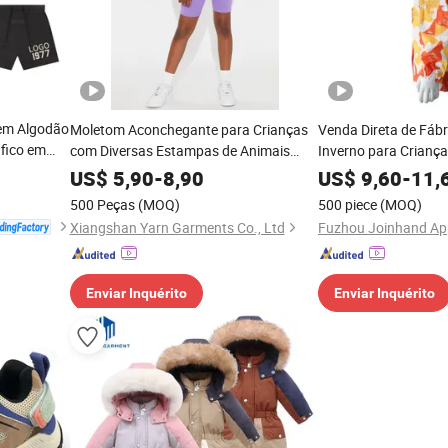
 em Algodão
Moletom Aconchegante para Crianças
Venda Direta de Fáb
fico em
com Diversas Estampas de Animais
Inverno para Criança
inas 100%
para o Inverno
Respirável em Esta
US$
5,90
-
8,90
US$
9,60
-
11,
juntos de
Amarelo Laranja Mul
500 Peças
(MOQ)
500 piece
(MOQ)
Construção Durável
Xiangshan Yarn Garments Co., Ltd
Fuzhou Joinhand App
Enviar Inquérito
Enviar Inquérito