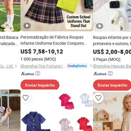
Personalização de Fábrica Roupas
til Básica
Roupas infantis por 
Infantis Uniforme Escolar Conjunto
nalizada
primavera e outono, 
Esportivo Ensino Médio Universidade
uporte OEM
manga longa em cor 
US$
7,58
-
10,12
US$
2,00
-
8,0
Jardim de Infância Uniformes Escolares
estuário
irregular, colete, jea
1 000 pieces
(MOQ)
5 Peças
(MOQ)
Roupas para Crianças
 Anak
crianças, meninas
Shanghai Top Fortune Industry Co., Ltd.
o., Ltd.
Enviar Inquérito
Enviar Inquérito