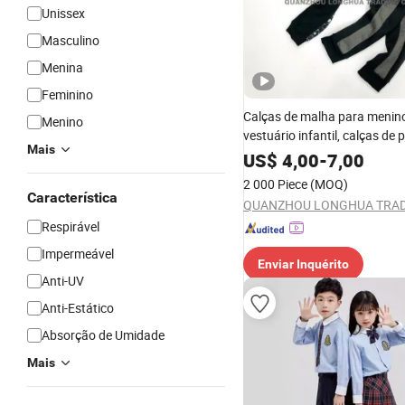
Unissex
Masculino
Menina
Feminino
Calças de malha para menin
Menino
vestuário infantil, calças de p
Mais
moletom para crianças
US$
4,00
-
7,00
2 000 Piece
(MOQ)
Característica
Respirável
Impermeável
Enviar Inquérito
Anti-UV
Anti-Estático
Absorção de Umidade
Mais