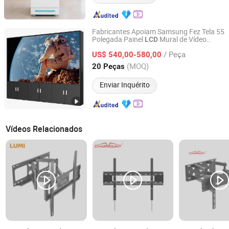
Fabricantes Apoiam Samsung Fez Tela 55
Polegada Painel
Mural de Vídeo
LCD
Shenzhen P & Y Technology Co., Ltd.
Montagem
/ Peça
US$ 540,00-580,00
Guangdong, China
Desde 2016
(MOQ)
20 Peças
Enviar Inquérito
Vídeos Relacionados