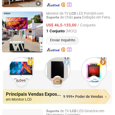
Monitor de TV
LED Portátil com
LCD
de Chão
Exibição em Feira
Suporte
para
Eurasia Global International Trade (Shenzhen) Co., Ltd.
ou Evento
/ Conjunto
US$ 46,5-133,00
Guangdong, China
Desde 2025
(MOQ)
1 Conjunto
Enviar Inquérito
Principais Vendas Expositores
9.999+ Poder de Vendas
em Monitor LCD
de TV
LED Giratório em
Suporte
LCD
Movimento Completo