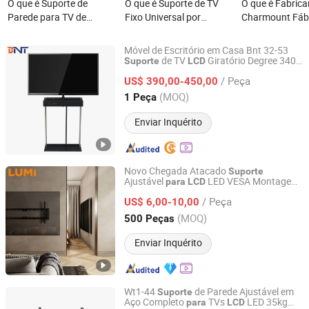
O que é Suporte de
O que é Suporte de TV
O que é Fabrica
Parede para TV de
Fixo Universal por
Charmount Fáb
Fábrica Atacado Aço
Atacado Max Vesa
Suporte de Par
Total Movimento
800*600mm Montagem
Premium Vesa 
Móvel de Escritório em Casa Bnt 32-53
Universal Giratório
de Parede para TV LCD
Suporte de TV 
de TV
Giratório Degree 340
Suporte
LCD
Guangzhou Boente Technology Co., Ltd.
Armário
TV Dispositivo
Suporte
para
Inclinação Extensão
Pesada 100 Montagem
17'-70' Televis
/ Peça
Montagem de Elevador Motorizado
US$ 390,00-450,00
para
Suporte de Parede
de TV
TV
Guangdong, China
Desde 2022
(MOQ)
1 Peça
Articulado para TVs de
Painel Plano LED LCD
Enviar Inquérito
32"-75"
Novo Chegada Atacado
Suporte
Ajustável
LED VESA Montagem
para
LCD
Lumi Legend Corporation
na Parede
TV
para
/ Peça
US$ 6,00-10,00
Zhejiang, China
Desde 2007
(MOQ)
500 Peças
Enviar Inquérito
Wt1-44
de Parede Ajustável em
Suporte
Aço Completo
TVs
LED 35kg
para
LCD
NINGBO ERGOMY TECHNOLOGY CO.,LTD