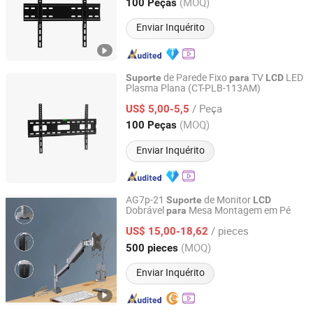
Zhejiang, China
Desde 2007
(MOQ)
100 Peças
Enviar Inquérito
de Parede Fixo
TV
LED
Suporte
para
LCD
Plasma Plana (CT-PLB-113AM)
Ningbo Charm-Tech Import and Export Corporation Ltd.
/ Peça
US$ 5,00-5,5
Zhejiang, China
Desde 2007
(MOQ)
100 Peças
Enviar Inquérito
AG7p-21
de Monitor
Suporte
LCD
Dobrável
Mesa Montagem em Pé
para
NINGBO ERGOMY TECHNOLOGY CO.,LTD
/ pieces
US$ 15,00-18,62
Zhejiang, China
Desde 2025
(MOQ)
500 pieces
Enviar Inquérito