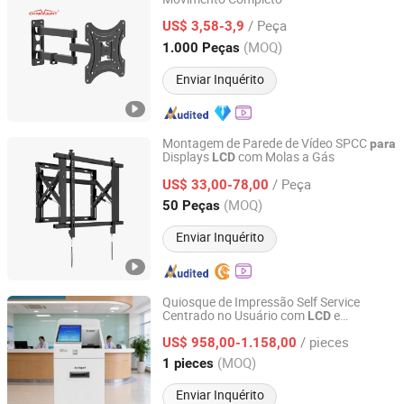
Ningbo Charm-Tech Import and Export Corporation Ltd.
/ Peça
US$ 3,58-3,9
Zhejiang, China
Desde 2007
(MOQ)
1.000 Peças
Enviar Inquérito
Montagem de Parede de Vídeo SPCC
para
Displays
com Molas a Gás
LCD
Peacemounts Electronics Co., Ltd.
/ Peça
US$ 33,00-78,00
Jiangsu, China
Desde 2022
(MOQ)
50 Peças
Enviar Inquérito
Quiosque de Impressão Self Service
Centrado no Usuário com
e
LCD
Guangzhou Xishida Information Technology Co., Ltd.
Montagem no Chão
/ pieces
US$ 958,00-1.158,00
Guangdong, China
Desde 2025
(MOQ)
1 pieces
Enviar Inquérito