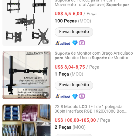
de Parede
TV com
Suporte
para
Movimento Total Ajustável,
Suporte
para
Ningbo Charm-Tech Import and Export Corporation Ltd.
TV
, Braços de Alumínio
LCD
para
/ Peça
Montagem na Parede
US$ 5,5-6,00
Zhejiang, China
Desde 2007
(MOQ)
100 Peças
Enviar Inquérito
de Monitor com Braço Articulado
Suporte
Monitor Único
de Monitor
para
Suporte
Putian Yongde Mao Machinery Co., Ltd.
Articulado Montagem Pesada com C
/ Peça
Clamp
Vesa
a Maioria dos
US$ 8,04-8,75
Suporte
para
Monitores
LED de até 32 Polegadas
LCD
Fujian, China
Desde 2025
(MOQ)
1 Peça
Instalação Sem Ferramentas
Enviar Inquérito
23.8 Módulo
TFT de 1 polegada
LCD
30pin Interface RGB 1920X1080 Boe
Shenzhen Kai-Vision Technology Co., Ltd
Mv238fhm-N20 Painel de Display
IPS
LCD
/ Peça
com retroiluminação Wled Montagem
US$ 100,00-105,00
Guangdong, China
Desde 2025
(MOQ)
2 Peças