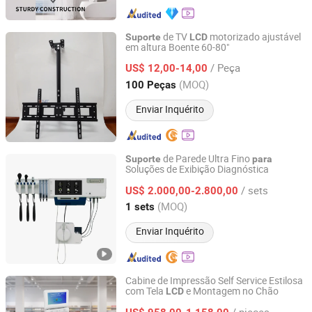
de TV
motorizado ajustável
Suporte
LCD
em altura Boente 60-80"
Guangzhou Boente Technology Co., Ltd.
/ Peça
US$ 12,00-14,00
Guangdong, China
Desde 2022
(MOQ)
100 Peças
Enviar Inquérito
de Parede Ultra Fino
Suporte
para
Soluções de Exibição Diagnóstica
Nanjing Mornmed Medical Equipment Co., Ltd.
/ sets
US$ 2.000,00-2.800,00
Jiangsu, China
Desde 2024
(MOQ)
1 sets
Enviar Inquérito
Cabine de Impressão Self Service Estilosa
com Tela
e Montagem no Chão
LCD
Guangzhou Xishida Information Technology Co., Ltd.
/ pieces