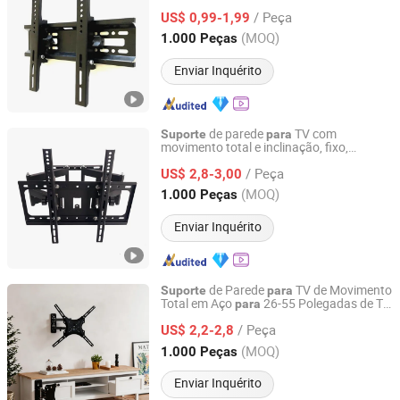
/ Peça
US$ 0,99-1,99
Shandong, China
Desde 2018
(MOQ)
1.000 Peças
Enviar Inquérito
de parede
TV com
Suporte
para
movimento total e inclinação, fixo,
Renqiu Huafusheng Communication Co., Ltd.
universal
para
LCD
/ Peça
US$ 2,8-3,00
Hebei, China
Desde 2022
(MOQ)
1.000 Peças
Enviar Inquérito
de Parede
TV de Movimento
Suporte
para
Total em Aço
26-55 Polegadas de TV
para
NINGBO ERGOMY TECHNOLOGY CO.,LTD
Carga Máxima 35kg
LCD
/ Peça
US$ 2,2-2,8
Zhejiang, China
Desde 2025
(MOQ)
1.000 Peças
Enviar Inquérito