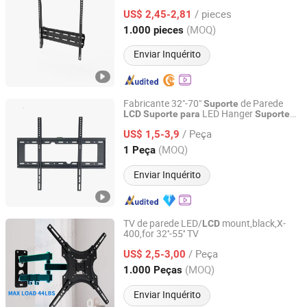
Tela
/ pieces
US$ 2,45-2,81
Zhejiang, China
Desde 2025
(MOQ)
1.000 pieces
Enviar Inquérito
Fabricante 32"-70"
de Parede
Suporte
LED Hanger
LCD
Suporte
para
Suporte
Hebei Yunpeng Machinery Export & Import Trading Co.,
TV e Montagem
para
Ltd.
/ Peça
US$ 1,5-3,9
(MOQ)
1 Peça
Hebei, China
Desde 2014
Enviar Inquérito
TV de parede LED/
mount,black,X-
LCD
400,for 32''-55'' TV
Antel Electronics (Shanghai) Co., Ltd.
/ Peça
US$ 2,5-3,00
Shanghai, China
Desde 2019
(MOQ)
1.000 Peças
Enviar Inquérito