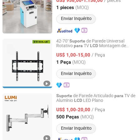
US$ 958,00-1.158,00
Guangdong, China
Desde 2025
(MOQ)
1 pieces
Enviar Inquérito
42-70''
de Parede Universal
Suporte
Rotativo
TV
Montagem de
para
LCD
Guangzhou MOORE Solar Energy Co., Ltd.
Monitor
TV
Suporte
para
/ Peça
US$ 1,00-15,00
Guangdong, China
Desde 2026
(MOQ)
1 Peça
Enviar Inquérito
de Parede Articulado
TV de
Suporte
para
Alumínio
LED Plano
LCD
Lumi Legend Corporation
/ Peça
US$ 1,00-20,00
Zhejiang, China
Desde 2007
(MOQ)
500 Peças
Enviar Inquérito