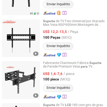
Enviar Inquérito
de TV Fixo Universal por Atacado
Suporte
Max Vesa 800*600mm Montagem de
Ningbo Charm-Tech Import and Export Corporation Ltd.
Parede
TV
Pesada 100
para
LCD
/ Peça
Montagem de TV
US$ 12,2-13,5
Zhejiang, China
Desde 2007
(MOQ)
100 Peças
Enviar Inquérito
Fabricante Charmount Fábrica
Suporte
de Parede Premium Vesa
TV
para
Ningbo Charm-Tech Import and Export Corporation Ltd.
de TV
17'-70' Televisão LED
Suporte
para
/ piece
US$ 1,6-7,6
LCD
Zhejiang, China
Desde 2007
(MOQ)
100 piece
Enviar Inquérito
de TV
180 com giro de grau
Suporte
LCD