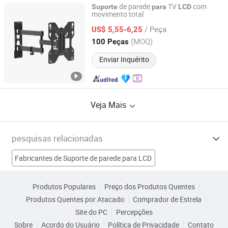
de parede
TV
com
Suporte
para
LCD
movimento total
Ningbo Charm-Tech Import and Export Corporation Ltd.
/ Peça
US$ 5,55-6,25
Zhejiang, China
Desde 2007
(MOQ)
100 Peças
Enviar Inquérito
Veja Mais
pesquisas relacionadas
Fabricantes de Suporte de parede para LCD
Fabricantes de Suporte para LCD
Produtos Populares
Preço dos Produtos Quentes
Produtos Quentes por Atacado
Comprador de Estrela
Fabricantes de Suporte de TV para parede
Site do PC
Percepções
Sobre
Acordo do Usuário
Política de Privacidade
Contato
Fabricantes de LCD
Suporte para Monitor Lcd Fábricas