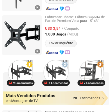
Fabricante Chamei Fábrica
de
Suporte
Parede Premium Vesa
15''-43''
para
Zhejiang Chamei Industry and Trade Co.,Ltd
Televisão LED
de TV
LCD
Suporte
/ Conjunto
US$ 3,54
Zhejiang, China
Desde 2024
(MOQ)
1.000 Jogos
Enviar Inquérito
9 Encomendas
7 Encomendas
2 Encomendas
Mais Vendidos Produtos
20+ Encomendas
em Montagem de TV