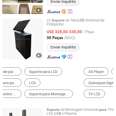
Enviar Inquérito
22
de Tela
Universal de
Suporte
LCD
Polegadas
Guangzhou Longgui Intelligent Technology Co., Ltd.
/ Peça
US$ 328,00-330,00
Guangdong, China
Desde 2026
(MOQ)
30 Peças
Enviar Inquérito
AD Player
Monitor LCD
Montagem de TV
Quiosques Digitais & Displays Interativos
Tela Sensivel ao Toque
TV LCD
de Montagem Universal
TVs
Suporte
para
LED,
e Plasma
LCD
Qingdao Merid Machinery Co., Ltd