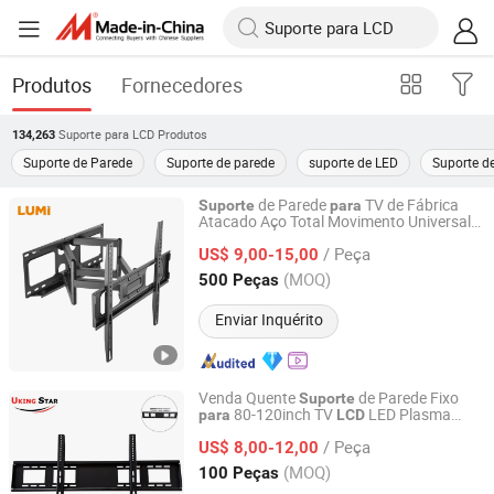
Produtos
Fornecedores
Suporte para LCD
Produtos
134,263
Suporte de Parede
Suporte de parede
suporte de LED
Suporte d
de Parede
TV de Fábrica
Suporte
para
Atacado Aço Total Movimento Universal
Lumi Legend Corporation
Giratório Inclinação Extensão
de
Suporte
/ Peça
Parede Articulado
TVs de Painel
US$ 9,00-15,00
para
Plano LED
32"-75"
LCD
Zhejiang, China
Desde 2007
(MOQ)
500 Peças
Enviar Inquérito
Venda Quente
de Parede Fixo
Suporte
80-120inch TV
LED Plasma
para
LCD
Hebei Uking Star Metal Products Co., Ltd.
Monitor Uks-F98
/ Peça
US$ 8,00-12,00
Hebei, China
Desde 2024
(MOQ)
100 Peças