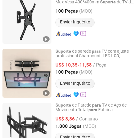
Max Vesa 400*400mm
de TV de
Suporte
Ningbo Charm-Tech Import and Export Corporation Ltd.
movimento total
montagem na
para
(MOQ)
parede
100 Peças
Zhejiang, China
Desde 2007
Enviar Inquérito
de parede
TV com ajuste
Suporte
para
profissional Charmount, LED
,
LCD
Ningbo Charm-Tech Import and Export Corporation Ltd.
movimento total, inclinação, giro e
/ Peça
cantilever
US$ 10,35-11,58
Zhejiang, China
Desde 2007
(MOQ)
100 Peças
Enviar Inquérito
de Parede
TV de Aço de
Suporte
para
Movimento Total
Fábrica
para
Zhejiang Chamei Industry and Trade Co.,Ltd
Atacadista, Universal, Giratório,
/ Conjunto
Inclinação, Extensão, Articulado
TVs
US$ 8,86
para
de Painel Plano LED
32"-75"
LCD
Zhejiang, China
Desde 2024
(MOQ)
1.000 Jogos
Enviar Inquérito