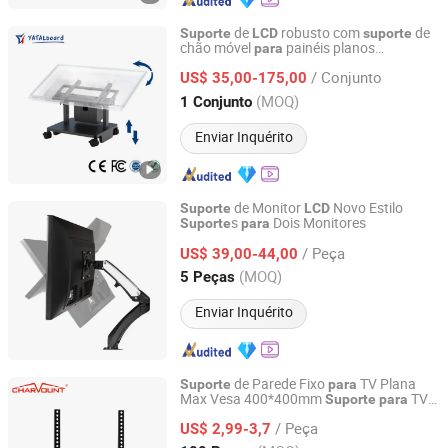
de
robusto com
de
Suporte
LCD
suporte
chão móvel
painéis planos
para
Hangzhou Yatal technology Co., Ltd.
interativos
/ Conjunto
US$ 35,00-175,00
Zhejiang, China
Desde 2024
(MOQ)
1 Conjunto
Enviar Inquérito
de Monitor
Novo Estilo
Suporte
LCD
s
Dois Monitores
Suporte
para
Foshan Comfort Furniture Co.,Ltd
/ Peça
US$ 39,00-44,00
Guangdong, China
Desde 2018
(MOQ)
5 Peças
Enviar Inquérito
de Parede Fixo
TV Plana
Suporte
para
Max Vesa 400*400mm
TV
Suporte
para
Ningbo Charm-Tech Import and Export Corporation Ltd.
de 26 a 55 Polegadas
LCD
/ Peça
US$ 2,99-3,7