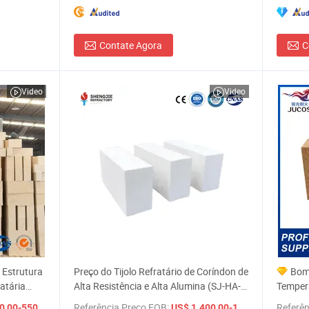
Contate Agora
C
Video
Video
 Estrutura
Preço do Tijolo Refratário de Coríndon de
Bom 
atária
Alta Resistência e Alta Alumina (SJ-HA-
Tempera
Aço
90)
Forno d
/ Tonelada
Referência Preço FOB:
/ Tonela
Referên
,00-550,00
US$ 1.400,00-1.600,00