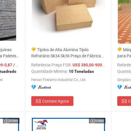
quinas
Tijolos de Alta Alumina Tijolo
Máqu
a Paletes
Refratário Sk34 Sk36 Preço de Fábrica
para P
al Qtm10-
Tijolos de Alta Alumina 80% Al2O3 Tijolos
Multico
/ Metro Quadrado
Referência Preço FOB:
/ Tonelada
Referên
09-0,87
US$ 380,00-900,00
 de Ovo
para Fabricação de Aço
Calçada
Quantidade Mínima:
Quanti
Quadrado
10 Toneladas
Resiste
ed
Henan Fireramo Industrial Co., Ltd.
Qingdao 
Pavime
Ácidos
Contate Agora
C
Video
Video