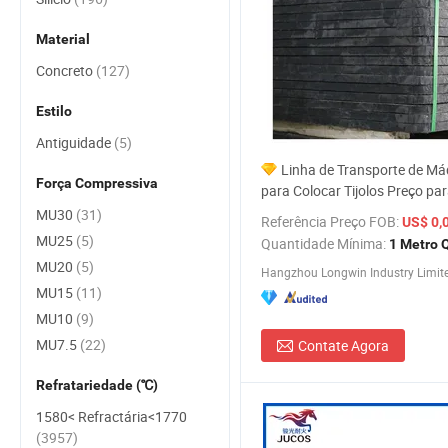
Material
Concreto
(127)
Estilo
Antiguidade
(5)
Linha de Transporte de Má
Força Compressiva
para Colocar Tijolos Preço par
de Madeira Produção Industri
MU30
(31)
Referência Preço FOB:
US$ 0,
15 Fazendo Bloco de Cimento
MU25
(5)
Quantidade Mínima:
1 Metro 
Palete de Vôo
MU20
(5)
Hangzhou Longwin Industry Limit
MU15
(11)
MU10
(9)
MU7.5
(22)
Contate Agora
Refratariedade (℃)
1580< Refractária<1770
(3957)