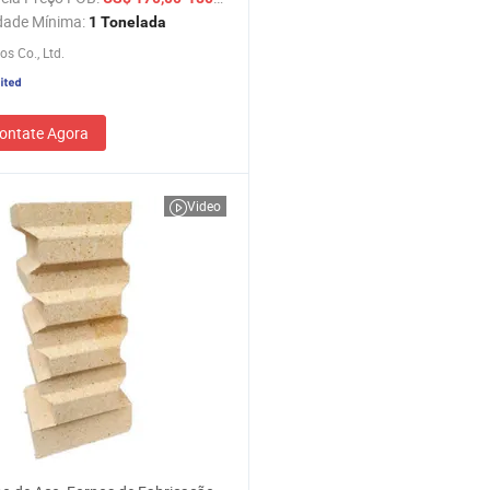
dade Mínima:
1 Tonelada
os Co., Ltd.
ontate Agora
Video