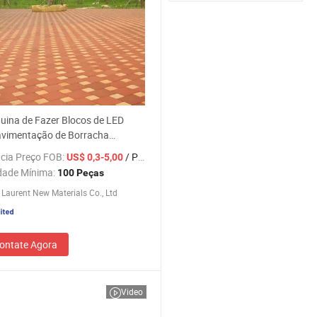
ina de Fazer Blocos de LED
avimentação de Borracha
lorida, Bloco de Pedra Cinza para
cia Preço FOB:
/ Peça
US$ 0,3-5,00
, Tijolo de Argila Vermelha
dade Mínima:
100 Peças
nte ao Fogo, Tijolo de
Laurent New Materials Co., Ltd
ntação com Boa Resistência a
ontate Agora
Video