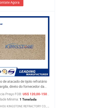
ontate Agora
o de atacado de tijolo refratário
 argila, direto do fornecedor da
a
cia Preço FOB:
/ Tonelada
US$ 120,00-150,00
dade Mínima:
1 Tonelada
ZHENGZHOU KINGSTONE REFRACTORY CO., LIMITED