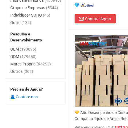
Fabricante/fábrica
(163918)
Grupo de Empresas
(5344)
Indivíduos/ SOHO
(45)
Contate Agora
Outro
(134)
Pesquisa e
Desenvolvimento
OEM
(190096)
ODM
(179650)
Marca Própria
(94253)
Outros
(362)
Precisa de Ajuda?
Contate-nos.
Alto Desempenho de Custo
Compacta Tijolo de Argila Refr
para Forno de Fabricação de 
Referência Preço FOB:
US$ 300