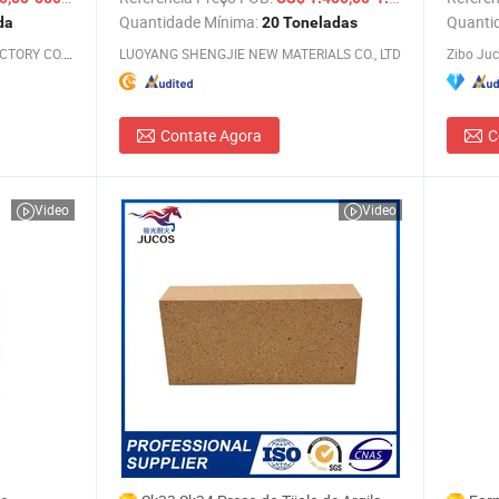
Quantidade Mínima:
Quanti
da
20 Toneladas
ZHENGZHOU JANSINCERE REFRACTORY CO.,LTD.
LUOYANG SHENGJIE NEW MATERIALS CO., LTD
Zibo Juc
Contate Agora
C
Video
Video