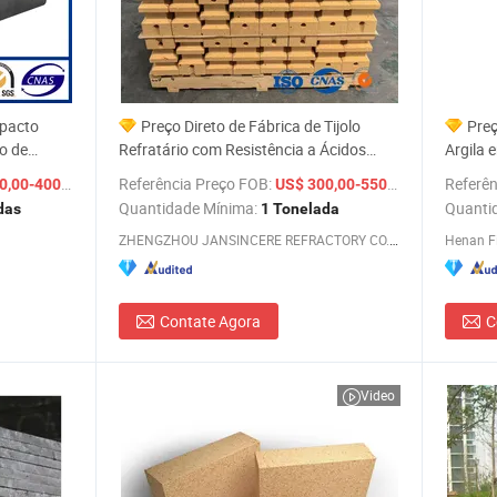
mpacto
Preço Direto de Fábrica de Tijolo
Preç
lo de
Refratário com Resistência a Ácidos
Argila 
indústria
para Forno de Fabricação de Aço
Fabric
/ Tonelada
Referência Preço FOB:
/ Tonelada
Referên
,00-400,00
US$ 300,00-550,00
Quantidade Mínima:
Quanti
das
1 Tonelada
ZHENGZHOU JANSINCERE REFRACTORY CO.,LTD.
Henan Fi
Contate Agora
C
Video