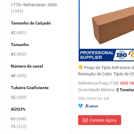
1770< Refractária< 2000
(1045)
Tamanho do Calçado
42
(401)
Tamanho
45
(892)
Número do canal
Preço de Tijolo Refratário 
Retenção de Calor, Tijolo de 
48
(699)
Alta Resistência à Venda
Referência Preço FOB:
US$ 180
Tubeira Coeficiente
Quantidade Mínima:
2 Tonela
55
(269)
Zibo Jucos Co., Ltd.
Al2O3%
65
(648)
Contate Agora
75
(512)