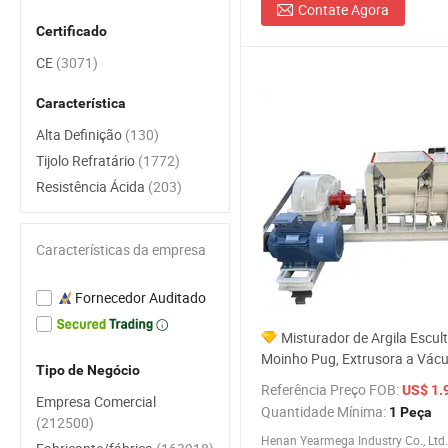
Contate Agora
Certificado
CE
(3071)
Característica
Alta Definição
(130)
Tijolo Refratário
(1772)
Resistência Ácida
(203)
Características da empresa
Fornecedor Auditado
Misturador de Argila Escult
Moinho Pug, Extrusora a Vác
Tipo de Negócio
Fazer Tijolo
Referência Preço FOB:
US$ 1.
Empresa Comercial
Quantidade Mínima:
1 Peça
(212500)
Henan Yearmega Industry Co., Ltd.