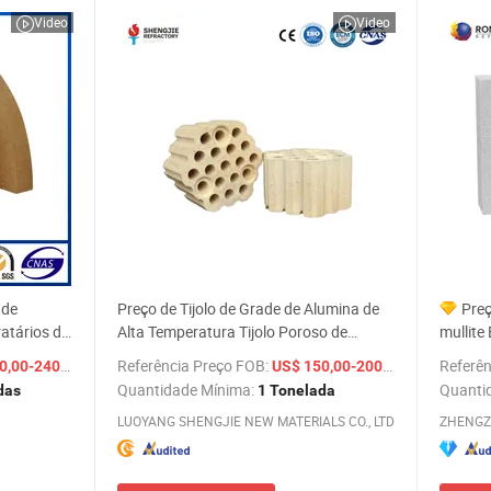
Video
Video
 de
Preço de Tijolo de Grade de Alumina de
Pre
atários de
Alta Temperatura Tijolo Poroso de
mullite
Alumina Alta de Forma Especial
isolame
/ Tonelada
Referência Preço FOB:
/ Tonelada
Referên
,00-240,00
US$ 150,00-200,00
Quantidade Mínima:
Quanti
das
1 Tonelada
LUOYANG SHENGJIE NEW MATERIALS CO., LTD