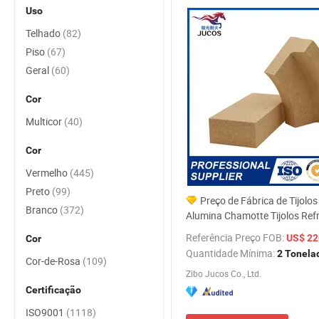
Uso
Telhado
(82)
Piso
(67)
Geral
(60)
Cor
Multicor
(40)
Cor
Vermelho
(445)
Preto
(99)
Preço de Fábrica de Tijolos
Branco
(372)
Alumina Chamotte Tijolos Refr
Argila Refratária
Referência Preço FOB:
US$ 220
Cor
Quantidade Mínima:
2 Tonela
Cor-de-Rosa
(109)
Zibo Jucos Co., Ltd.
Certificação
ISO9001
(1118)