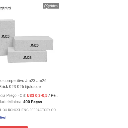
Video
ço competitivo Jm23 Jm26
 Brick K23 K26 tijolos de
nto Tijolo de fogo leve para forno
cia Preço FOB:
/ Peça
US$ 0,3-0,5
dade Mínima:
400 Peças
ZHENGZHOU RONGSHENG REFRACTORY CO., LIMITED