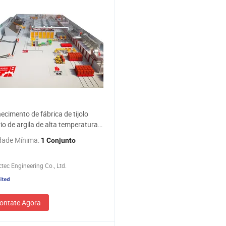
ecimento de fábrica de tijolo
rio de argila de alta temperatura
anho padrão para máquina de
dade Mínima:
1 Conjunto
ção de tijolos
ctec Engineering Co., Ltd.
ontate Agora