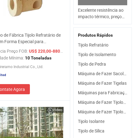
Excelente resistência ao
impacto térmico, preço
mais baixo, tijolo de
carbono de magnesita
o de Fábrica Tijolo Refratário de
Produtos Rápidos
para a indústria de
em Forma Especial para
fabricação de aço
Tijolo Refratário
ação de Aço
cia Preço FOB:
/ Tonelada
US$ 220,00-880,00
Tijolo de Isolamento
dade Mínima:
10 Toneladas
Tijolo de Pedra
reramo Industrial Co., Ltd.
Máquina de Fazer Sacolas de Compras
Máquina de Fazer Tigelas
ontate Agora
Máquinas para Fabricação de Tijolos
Máquina de Fazer Tijolos de Concreto
Video
Máquina de Fazer Tijolos de Cimento
Tijolo Isolante
Tijolo de Sílica