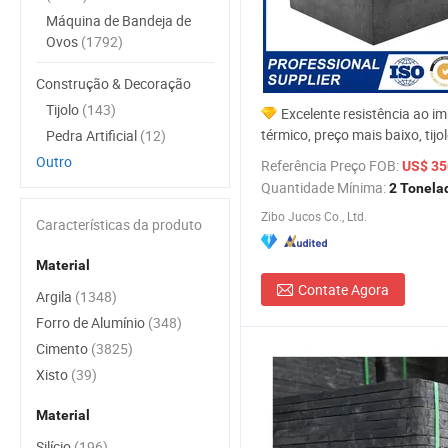
Máquina de Bandeja de
Ovos
(1792)
Construção & Decoração
Tijolo
(143)
Excelente resistência ao i
térmico, preço mais baixo, tijo
Pedra Artificial
(12)
carbono de magnesita para a 
Outro
Referência Preço FOB:
US$ 350
de fabricação de aço
Quantidade Mínima:
2 Tonela
Zibo Jucos Co., Ltd.
Características da produto
Material
Contate Agora
Argila
(1348)
Forro de Alumínio
(348)
Cimento
(3825)
Xisto
(39)
Material
Silício
(196)