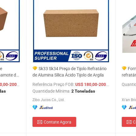
de
Sk33 Sk34 Preço de Tijolo Refratário
Forn
Chamote de
de Alumina Sílica Ácido Tijolo de Argila
refratá
de tam
/ Tonelada
Referência Preço FOB:
/ Tonelada
Quanti
,00-200,00
US$ 180,00-200,00
fabrica
Quantidade Mínima:
das
2 Toneladas
Zibo Jucos Co., Ltd.
Xi'an Bri
Contate Agora
C