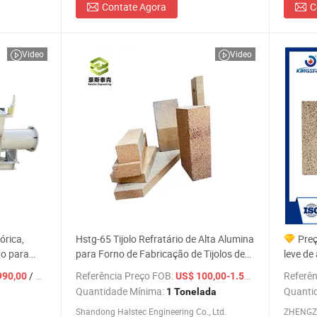
Contate Agora
C
Video
Video
órica,
Hstg-65 Tijolo Refratário de Alta Alumina
Preç
uo para
para Forno de Fabricação de Tijolos de
leve de
Argila
China
/ Peça
Referência Preço FOB:
/ Tonelad
Referên
990,00
US$ 100,00-1.500,00
Quantidade Mínima:
Quanti
1 Tonelada
Shandong Halstec Engineering Co., Ltd.