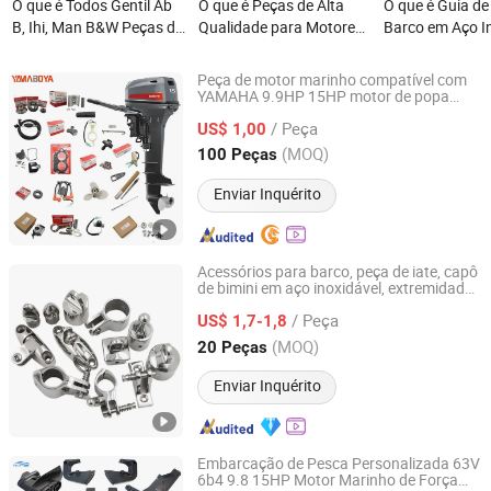
O que é Todos Gentil Ab
O que é Peças de Alta
O que é Guia d
B, Ihi, Man B&W Peças de
Qualidade para Motores
Barco em Aço I
Turboalimentador de
Auxiliares Marinhos
Polido de Alta 
Motor Marinho TPS52/
Wartsila 9L20 Bico
280mm Fairlea
Peça de motor marinho compatível com
TPS48 /Vtr160-
167020 Peças para
316 Chock de P
YAMAHA 9.9HP 15HP motor de popa
Changzhou Yamaboya Machinery Co., Ltd.
motor de popa
Vtr564/Nr20 /Na48 etc
Motores Diesel Marinhos
Hardware de Ia
/ Peça
US$ 1,00
Marinhas para
Jiangsu, China
Desde 2024
(MOQ)
100 Peças
Embarcações d
Enviar Inquérito
Acessórios para barco, peça de iate, capô
de bimini em aço inoxidável, extremidade
Shenxian Shenghui Stainless Co., Ltd.
ocular do capô de bimini
/ Peça
US$ 1,7-1,8
Shandong, China
Desde 2023
(MOQ)
20 Peças
Enviar Inquérito
Embarcação de Pesca Personalizada 63V
6b4 9.8 15HP Motor Marinho de Força
Ningbo Dofan Machinery Technology Co., Ltd.