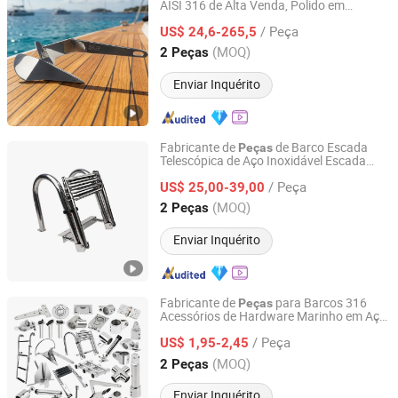
AISI 316 de Alta Venda, Polido em
Qingdao Youhao Metal Products Co., Ltd.
Espelho, Anticorrosão, Alta Capacidade
/ Peça
de Atração,
de Hardware para
US$ 24,6-265,5
Peças
Ancoragem de Iate
Shandong, China
Desde 2026
(MOQ)
2 Peças
Enviar Inquérito
Fabricante de
de Barco Escada
Peças
Telescópica de Aço Inoxidável Escada
Qingdao Alastin Outdoor Products Co., Ltd.
Retrátil de Embarque Escada de Barco
/ Peça
Dobrável com Corrimão
US$ 25,00-39,00
Shandong, China
Desde 2023
(MOQ)
2 Peças
Enviar Inquérito
Fabricante de
para Barcos 316
Peças
Acessórios de Hardware Marinho em Aço
Qingdao Alastin Outdoor Products Co., Ltd.
Inoxidável para Caiaque Iate Corda de
/ Peça
Amarração Acessório Acessórios para
US$ 1,95-2,45
Barco
Shandong, China
Desde 2023
(MOQ)
2 Peças
Enviar Inquérito