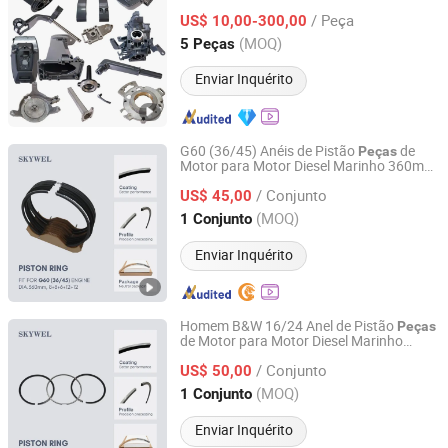
Externa 2 4
de Reposição para
Peças
/ Peça
Barco Motor Fueraborda Marino
US$ 10,00-300,00
Peças
Sobressalentes para YAMAHA Tahatsu
Zhejiang, China
Desde 2025
(MOQ)
5 Peças
Enviar Inquérito
G60 (36/45) Anéis de Pistão
de
Peças
Motor para Motor Diesel Marinho 360mm
SKYWEL MACHINERY CO., LTD.
G60-210010 G60-210008 G60-2102 G60-
/ Conjunto
21010
US$ 45,00
Hunan, China
Desde 2025
(MOQ)
1 Conjunto
Enviar Inquérito
Homem B&W 16/24 Anel de Pistão
Peças
de Motor para Motor Diesel Marinho
SKYWEL MACHINERY CO., LTD.
160mm 50601-03h-093 103 127
/ Conjunto
US$ 50,00
Hunan, China
Desde 2025
(MOQ)
1 Conjunto
Enviar Inquérito