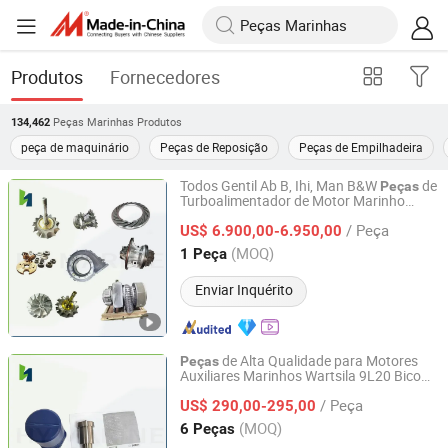
Produtos
Fornecedores
Peças Marinhas
Produtos
134,462
peça de maquinário
Peças de Reposição
Peças de Empilhadeira
Todos Gentil Ab B, Ihi, Man B&W
de
Peças
Turboalimentador de Motor Marinho
Qinhuangdao Hy Marine Machinery Equipment Co., Ltd
TPS52/ TPS48 /Vtr160-Vtr564/Nr20
/ Peça
/Na48 etc
US$ 6.900,00-6.950,00
Hebei, China
Desde 2022
(MOQ)
1 Peça
Enviar Inquérito
de Alta Qualidade para Motores
Peças
Auxiliares Marinhos Wartsila 9L20 Bico
Qinhuangdao Hy Marine Machinery Equipment Co., Ltd
167020
para Motores Diesel
Peças
/ Peça
Marinhos
US$ 290,00-295,00
Hebei, China
Desde 2022
(MOQ)
6 Peças