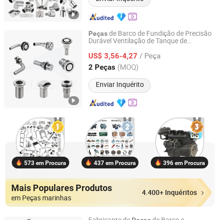
de Barco de Fundição de Precisão
Peças
Durável Ventilação de Tanque de
Qingdao Alastin Outdoor Products Co., Ltd.
Montagem Flush Marinha 316 Ventilação
/ Peça
de Tanque Thru Hull em Aço Inoxidável
US$ 3,56-4,27
Alívio de Ar Gás Ventilação de Tanque de
Shandong, China
Desde 2023
(MOQ)
2 Peças
Combustível
Enviar Inquérito
573 em Procura
437 em Procura
396 em Procura
Mais Populares Produtos
4.400+ Inquéritos
em Peças marinhas