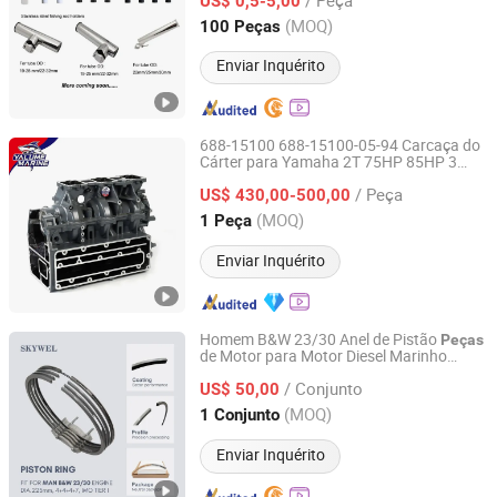
acessórios de barco, navio e iate
US$ 0,5-5,00
Shandong, China
Desde 2020
(MOQ)
100 Peças
Enviar Inquérito
688-15100 688-15100-05-94 Carcaça do
Cárter para Yamaha 2T 75HP 85HP 3
Yarwor (Dalian)Marine Equipment Co.,Ltd.
Cilindro
de Reposição para Motor
Peças
/ Peça
de Fora de Borda Acessórios Marinhos
US$ 430,00-500,00
Liaoning, China
Desde 2024
(MOQ)
1 Peça
Enviar Inquérito
Homem B&W 23/30 Anel de Pistão
Peças
de Motor para Motor Diesel Marinho
SKYWEL MACHINERY CO., LTD.
225mm Imo Tier I 50601-01h-093
/ Conjunto
US$ 50,00
Hunan, China
Desde 2025
(MOQ)
1 Conjunto
Enviar Inquérito