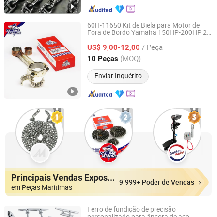
60H-11650 Kit de Biela para Motor de
Fora de Bordo Yamaha 150HP-200HP 2T
Yarwor (Dalian)Marine Equipment Co.,Ltd.
Biela 60H-11650-1 com Rolamento
/ Peça
93310-32337 93310-836U0 2T
US$ 9,00-12,00
Peças
Marítimas OEM
Liaoning, China
Desde 2024
(MOQ)
10 Peças
Enviar Inquérito
Principais Vendas Expositores
9.999+ Poder de Vendas
em Peças Marítimas
Ferro de fundição de precisão
personalizado para âncora de aço