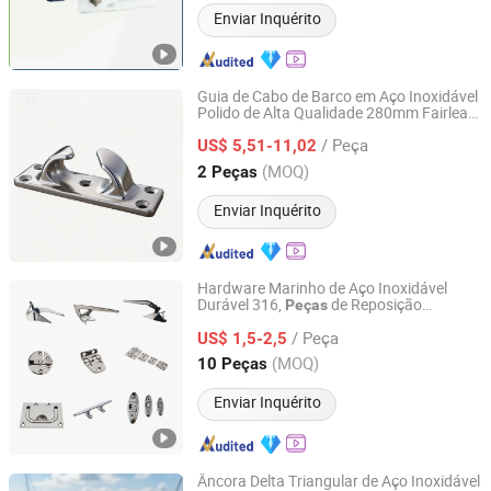
Enviar Inquérito
Guia de Cabo de Barco em Aço Inoxidável
Polido de Alta Qualidade 280mm Fairlead
Qingdao Youhao Metal Products Co., Ltd.
Marinho 316 Chock de Proa Deck
/ Peça
Hardware de Iate
para
US$ 5,51-11,02
Peças
Marinhas
Embarcações de Pesca
Shandong, China
Desde 2026
(MOQ)
2 Peças
Enviar Inquérito
Hardware Marinho de Aço Inoxidável
Durável 316,
de Reposição
Peças
Qingdao Youhao Metal Products Co., Ltd.
Polidas em Espelho e
Marinhas
/ Peça
Anticorrosão para Barco, Iate, Veleiro e
US$ 1,5-2,5
Embarcação de Pesca
Shandong, China
Desde 2026
(MOQ)
10 Peças
Enviar Inquérito
Âncora Delta Triangular de Aço Inoxidável