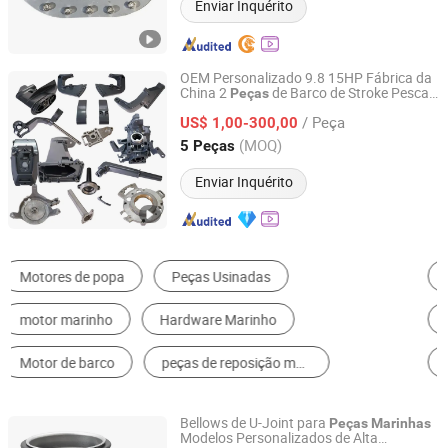
Enviar Inquérito
OEM Personalizado 9.8 15HP Fábrica da
China 2
de Barco de Stroke Pesca
Peças
Ningbo Dofan Machinery Technology Co., Ltd.
Navio Motor Diesel Gasolina Fora de
/ Peça
Borda para
Tahatsu
US$ 1,00-300,00
Peças
Marinhas
Zhejiang, China
Desde 2025
(MOQ)
5 Peças
Enviar Inquérito
Escavadeira
Caixa de Velocidade
Engrenagem
Correia de Transmissão
Redutor de Velocidade
Peças de Motor
Bellows de U-Joint para
Peças
Marinhas
Modelos Personalizados de Alta
Taizhou Hjumbo Machinery Co. Ltd.