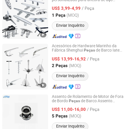
Shenxian Shenghui Stainless Co., Ltd.
inoxidável 316 para atracação, cleat,
/ Peça
dobradiça, acessório de corrimão,
US$ 3,99-4,99
peças
de convés, acessórios para barcos,
Shandong, China
Desde 2023
(MOQ)
1 Peça
hardware marinho
Enviar Inquérito
Acessórios de Hardware Marinho da
Fábrica Shenghui
de Barco Iate
Peças
Shenxian Shenghui Stainless Co., Ltd.
Veleiro Grau Marinho 316 Âncoras de
/ Peça
Barco Bruce em Aço Inoxidável
US$ 13,99-16,92
Shandong, China
Desde 2023
(MOQ)
2 Peças
Enviar Inquérito
Assento de Rolamento de Motor de Fora
de Bordo
de Barco Assento
Peças
Ningbo Dofan Machinery Technology Co., Ltd.
Marinho Assentos de Barco 683-45361-
/ Peça
02-8d 6b4-45361-00-8d Assento de
US$ 11,00-16,00
Ponto para Embarcação Marinha
Zhejiang, China
Desde 2025
(MOQ)
5 Peças
Enviar Inquérito