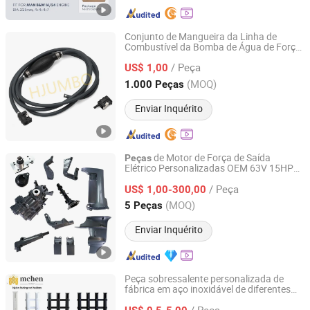
Conjunto de Mangueira da Linha de
Combustível da Bomba de Água de Força
Taizhou Hjumbo Machinery Co. Ltd.
Externa Hjb-Fuel-6mm
Marítimas
Peças
/ Peça
US$ 1,00
Zhejiang, China
Desde 2024
(MOQ)
1.000 Peças
Enviar Inquérito
de Motor de Força de Saída
Peças
Elétrico Personalizadas OEM 63V 15HP
Ningbo Dofan Machinery Technology Co., Ltd.
para Pesca 2 4 Repuestos de Motor de
/ Peça
Barco Atacado
de Reposição
US$ 1,00-300,00
Peças
para YAMAHA
Marinhas
Zhejiang, China
Desde 2025
(MOQ)
5 Peças
Enviar Inquérito
Peça sobressalente personalizada de
fábrica em aço inoxidável de diferentes
Mchen Machine Parts Co., Ltd.
tamanhos, hardware marinho para
/ Peça