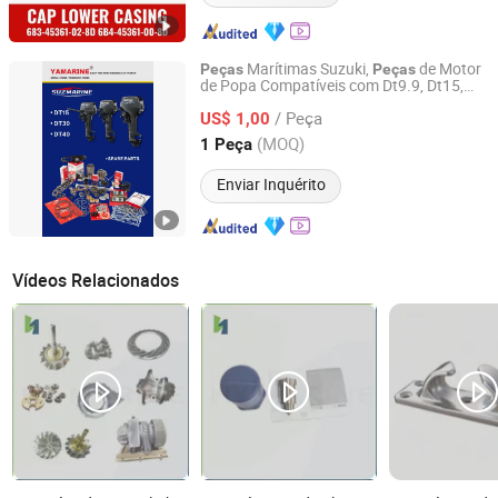
Marítimas Suzuki,
de Motor
Peças
Peças
de Popa Compatíveis com Dt9.9, Dt15,
WUXI YAMARINE ENGINE CO.,LTD
Dt25, Dt30, Dt40 Motor de Popa
/ Peça
US$ 1,00
Jiangsu, China
Desde 2025
(MOQ)
1 Peça
Enviar Inquérito
Vídeos Relacionados