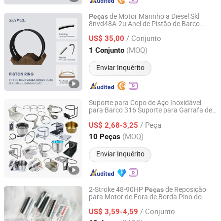
de Motor Marinho a Diesel Skl
Peças
8nvd48A-2u Anel de Pistão de Barco
SKYWEL MACHINERY CO., LTD.
320mm D1m. 7.4 Д 1М . 7.4 51124328
/ Conjunto
697-19-104
US$ 35,00
Hunan, China
Desde 2025
(MOQ)
1 Conjunto
Enviar Inquérito
Suporte para Copo de Aço Inoxidável
para Barco 316 Suporte para Garrafa de
Qingdao Alastin Outdoor Products Co., Ltd.
Iate Dobrável para Bebidas Suporte para
/ Peça
Copo de Barco
US$ 2,68-3,25
Shandong, China
Desde 2023
(MOQ)
10 Peças
Enviar Inquérito
2-Stroke 48-90HP
de Reposição
Peças
para Motor de Fora de Borda Pino do
Liaocheng Junyi Auto Parts Co., Ltd.
Pistão 663-11633-00 Pino do Pistão para
/ Conjunto
Motor de Fora de Borda YAMAHA
US$ 3,59-4,59