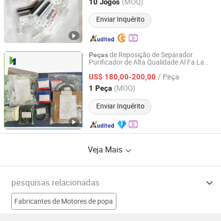
Shandong, China
Desde 2026
(MOQ)
10 Jogos
Enviar Inquérito
de Reposição de Separador
Peças
Purificador de Alta Qualidade Al Fa La
Qinhuangdao Hy Marine Machinery Equipment Co., Ltd
VAL P605 Mab209 Mopx207 Mopx209
/ Peça
SA826 Mitsubishi Sj700 Sj10g Sj20g
US$ 180,00-200,00
de Reposição para Motor Marinho
Peças
Hebei, China
Desde 2022
(MOQ)
1 Peça
Enviar Inquérito
Veja Mais
pesquisas relacionadas
Fabricantes de Motores de popa