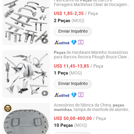
Fabricante de
de Barco e
Peças
Ferragens Marítimas Cleat de Docagem
Qingdao Alastin Outdoor Products Co., Ltd.
316 Cleat de Cordame de Aço Inoxidável
/ Peça
Cleat de Barco Dobrável Pop-up
US$ 1,85-2,35
Shandong, China
Desde 2023
(MOQ)
2 Peças
Enviar Inquérito
de Hardware Marinho Acessórios
Peças
para Barcos Âncora Plough Bruce Claw
Qingdao Alastin Outdoor Products Co., Ltd.
Âncora Delta Danforth Fluke Pequena
/ Peça
Âncora Grapnel Dobrável Âncora para
US$ 11,45-13,85
Barco 316 Âncora Marinha de Aço
Shandong, China
Desde 2023
(MOQ)
1 Peça
Inoxidável
Enviar Inquérito
Acessórios de fábrica da China,
peças
, tampa de manhole de alumínio
marinhas
Jiangsu Wancheng Machinery Co., Ltd.
marinho
/ Peça
US$ 50,00-400,00
Jiangsu, China
Desde 2020
(MOQ)
10 Peças