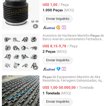
Qualidade Hjb-6572 86840A3/A5
/ Peça
US$ 1,00
Zhejiang, China
Desde 2024
(MOQ)
1.000 Peças
Enviar Inquérito
Acessório de Hardware Marinho
de
Peças
Barco Anel de Levantamento Fechadura
Qingdao Alastin Outdoor Products Co., Ltd.
de Porta de Barco Aço Inoxidável Polido
/ Peça
Espelho Fechadura de Escotilha Fivela de
US$ 8,15-9,78
Chão Fechadura de Torção Fechadura de
Shandong, China
Desde 2023
(MOQ)
2 Peças
Virada de Barco
Enviar Inquérito
de Equipamento Marinho de Alta
Peças
Resistência, Ferragens Galvanizadas, Aço
Zhenjiang Normanship Co., Ltd.
Inoxidável / Âncora de Estudo de
/ Tonelada
Amarração para Navio Barco
US$ 1,00-50.000,00
Jiangsu, China
Desde 2010
(MOQ)
1 Tonelada
Enviar Inquérito