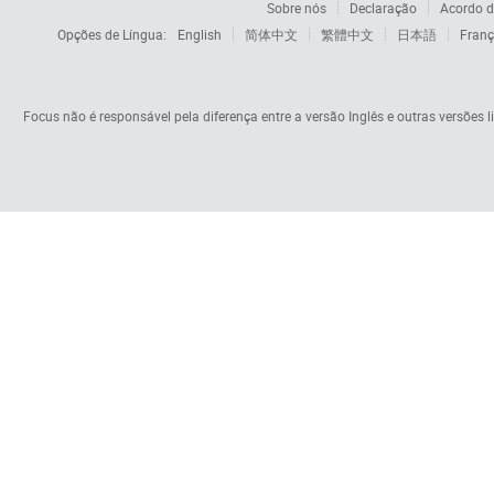
Sobre nós
Declaração
Acordo d
Opções de Língua:
English
简体中文
繁體中文
日本語
Franç
Focus não é responsável pela diferença entre a versão Inglês e outras versões li