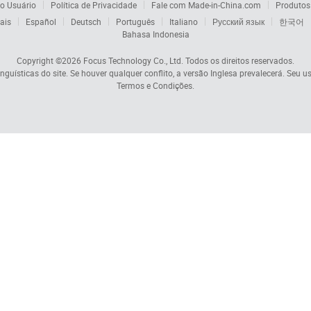
o Usuário
Política de Privacidade
Fale com Made-in-China.com
Produtos
ais
Español
Deutsch
Português
Italiano
Русский язык
한국어
Bahasa Indonesia
Copyright ©2026
Focus Technology Co., Ltd.
Todos os direitos reservados.
nguísticas do site. Se houver qualquer conflito, a versão Inglesa prevalecerá. Seu u
Termos e Condições.