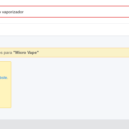
os para
"Micro Vape"
bsite
.