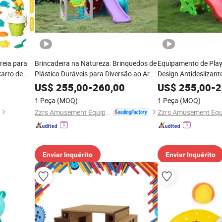
reia para
Brincadeira na Natureza: Brinquedos de
Equipamento de Pla
Carro de
Plástico Duráveis para Diversão ao Ar
Design Antideslizant
Roda d'Água,
Livre
Seguros para Criança
US$
255,00
-
260,00
US$
255,00
-
2
r Livre na
1 Peça
(MOQ)
1 Peça
(MOQ)
Zzrs Amusement Equipment Co., Ltd.
Enviar Inquérito
Enviar Inquérito