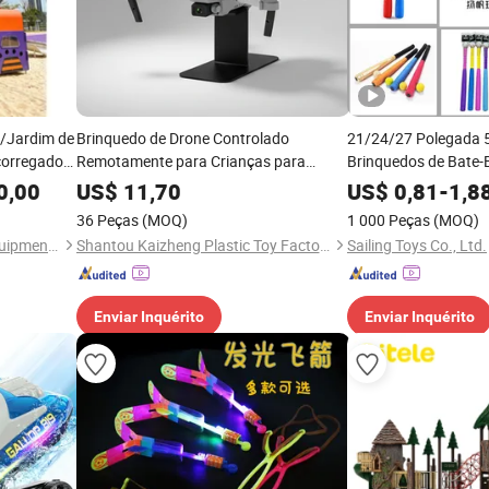
/Jardim de
Brinquedo de Drone Controlado
21/24/27 Polegada
corregador
Remotamente para Crianças para
Brinquedos de Bate-
que de
Diversão em Aventuras ao Ar Livre
para Esportes e Fitne
0,00
US$
11,70
US$
0,81
-
1,8
cos para
Brinquedos de Beiseb
36 Peças
(MOQ)
1 000 Peças
(MOQ)
Crianças
Guangzhou Smart Sports Equipment Co., Ltd.
Shantou Kaizheng Plastic Toy Factory
Sailing Toys Co., Ltd.
Enviar Inquérito
Enviar Inquérito