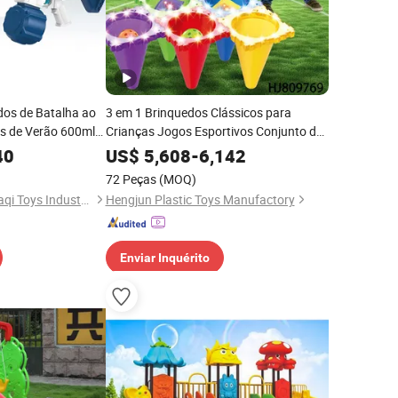
dos de Batalha ao
3 em 1 Brinquedos Clássicos para
as de Verão 600ml
Crianças Jogos Esportivos Conjunto de
 de Água Elétrica
Jogo de Arremesso Bola Cone Colorido
40
US$
5,608
-
6,142
Jogos de Arremesso Internos e Externos
72 Peças
(MOQ)
Brinquedos Presente
Shantou Chenghai Xaqi Toys Industrial Co., Limited
Hengjun Plastic Toys Manufactory
Enviar Inquérito