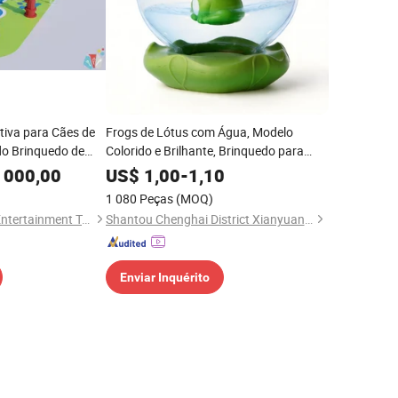
tiva para Cães de
Frogs de Lótus com Água, Modelo
do Brinquedo de
Colorido e Brilhante, Brinquedo para
re
Luta de Água ao Ar Livre
 000,00
US$
1,00
-
1,10
1 080 Peças
(MOQ)
Guangzhou U-Zone Entertainment Technology Co., Ltd
Shantou Chenghai District Xianyuan Toy Factory
Enviar Inquérito