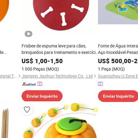
Frisbee de espuma leve para cães,
Fonte de Água Intera
de
brinquedos para treinamento e exercício
Aço Inoxidável Pesa
rianças,
ao ar livre
Brincadeira ao Ar Liv
US$
1,00
-
1,50
US$
500,00
-
2
1 000 Peças
(MOQ)
1 Peça
(MOQ)
Dongguan Julisheng New Material Technology Co., Ltd.
Jiangyin Jiashuo Technology Co., Ltd
Enviar Inquérito
Enviar Inquérito