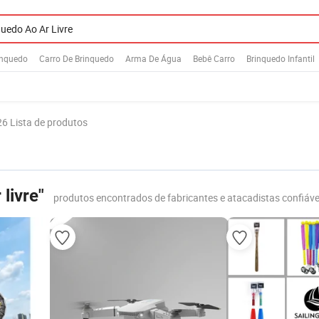
inquedo
Carro De Brinquedo
Arma De Água
Bebê Carro
Brinquedo Infantil
6 Lista de produtos
livre"
produtos encontrados de fabricantes e atacadistas confiáve