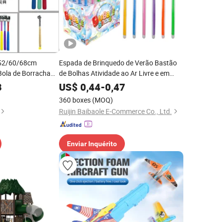
 52/60/68cm
Espada de Brinquedo de Verão Bastão
Bola de Borracha
de Bolhas Atividade ao Ar Livre e em
ss ao Ar Livre,
Ambiente Fechado Uso de Casamento
8
US$
0,44
-
0,47
ol Portáteis para
Lembrancinhas Suprimentos Varinha
360 boxes
(MOQ)
Colorida de Soprador de Bolhas
Ruijin Baibaole E-Commerce Co., Ltd.
Brinquedos para Crianças
Enviar Inquérito