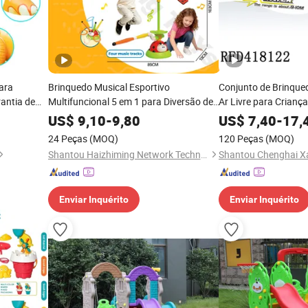
ara
Brinquedo Musical Esportivo
Conjunto de Brinque
antia de
Multifuncional 5 em 1 para Diversão de
Ar Livre para Crianç
Crianças em Ambientes Internos e
Brinquedo de Pistola
US$
9,10
-
9,80
US$
7,40
-
17,
Externos
24 Peças
(MOQ)
120 Peças
(MOQ)
Shantou Haizhiming Network Technology Co., Ltd.
Enviar Inquérito
Enviar Inquérito