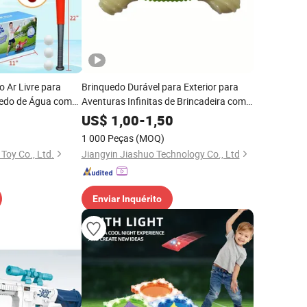
 Ar Livre para
Brinquedo Durável para Exterior para
uedo de Água com
Aventuras Infinitas de Brincadeira com
ara Crianças,
Cães
US$
1,00
-
1,50
 Brinquedo de
1 000 Peças
(MOQ)
Toy Co., Ltd.
Jiangyin Jiashuo Technology Co., Ltd
Enviar Inquérito