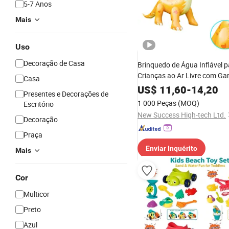
5-7 Anos
Mais
Uso
Decoração de Casa
Brinquedo de Água Inflável p
Crianças ao Ar Livre com Gar
Casa
Qualidade Premium
US$
11,60
-
14,20
Presentes e Decorações de
1 000 Peças
(MOQ)
Escritório
New Success High-tech Ltd.
Decoração
Praça
Enviar Inquérito
Mais
Cor
Multicor
Preto
Azul