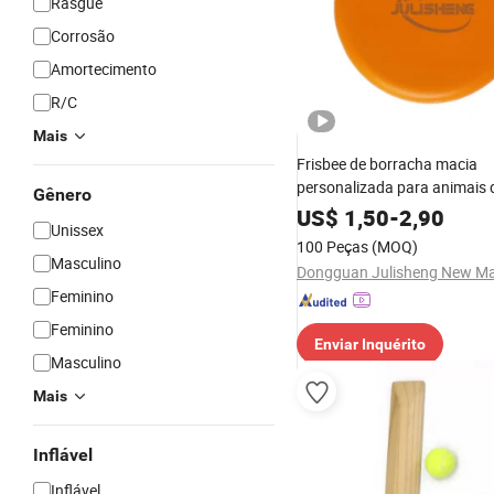
Rasgue
Corrosão
Amortecimento
R/C
Mais
Frisbee de borracha macia
personalizada para animais 
Gênero
estimação, brinquedo para c
US$
1,50
-
2,90
Unissex
brinquedo ao ar livre
100 Peças
(MOQ)
Masculino
Feminino
Feminino
Enviar Inquérito
Masculino
Mais
Inflável
Inflável