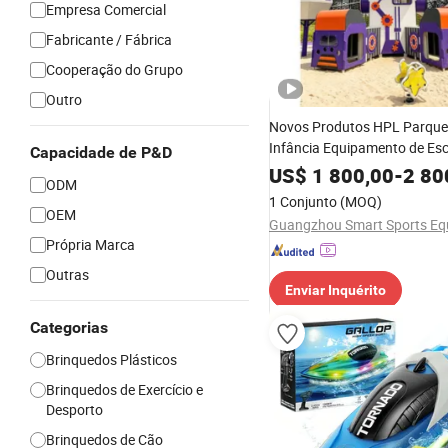
Empresa Comercial
Fabricante / Fábrica
Cooperação do Grupo
Outro
Novos Produtos HPL Parque
Infância Equipamento de Es
Capacidade de P&D
e Balanço para Crianças Par
US$
1 800,00
-
2 80
ODM
Diversões Brinquedos Plásti
1 Conjunto
(MOQ)
Exterior com Estrutura HPL
OEM
Própria Marca
Outras
Enviar Inquérito
Categorias
Brinquedos Plásticos
Brinquedos de Exercício e
Desporto
Brinquedos de Cão