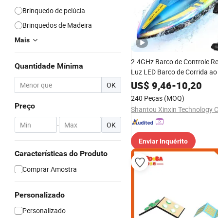
Brinquedo de pelúcia
Brinquedos de Madeira
Mais
2.4GHz Barco de Controle 
Quantidade Mínima
Luz LED Barco de Corrida ao 
Brinquedos de Velocidade n
US$
9,46
-
10,20
OK
240 Peças
(MOQ)
Preço
Shantou Xinxin Technology C
-
OK
Enviar Inquérito
Características do Produto
Comprar Amostra
Personalizado
Personalizado