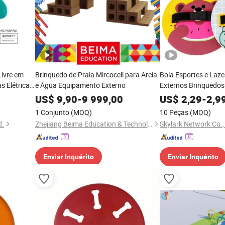
Livre em
Brinquedo de Praia Mircocell para Areia
Bola Esportes e Laze
s Elétrica
e Água Equipamento Externo
Externos Brinquedos
Vazamento
Crianças
US$
9,90
-
9 999,00
US$
2,29
-
2,9
1 Conjunto
(MOQ)
10 Peças
(MOQ)
d.
Zhejiang Beima Education & Technology Co., Ltd.
Skylark Network Co.,
Enviar Inquérito
Enviar Inquérito