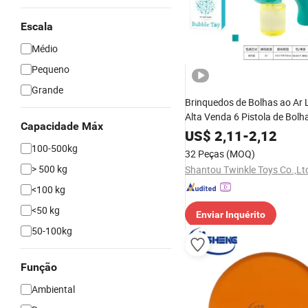
Escala
Médio
Pequeno
Grande
Brinquedos de Bolhas ao Ar 
Alta Venda 6 Pistola de Bolha
Capacidade Máx
Automática com Furo Sem 
US$
2,11
-
2,12
para Crianças
100-500kg
32 Peças
(MOQ)
> 500 kg
Shantou Twinkle Toys Co.,Lt
<100 kg
<50 kg
Enviar Inquérito
50-100kg
Função
Ambiental