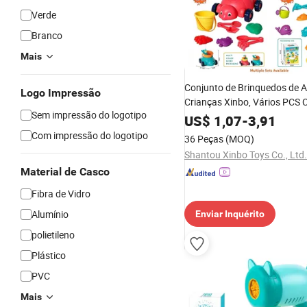
Verde
Branco
Mais
Conjunto de Brinquedos de A
Logo Impressão
Crianças Xinbo, Vários PCS 
Sem impressão do logotipo
Tartaruga, Balde, Pá, Rake, 
US$
1,07
-
3,91
Brinquedos para Brincar ao A
Com impressão do logotipo
36 Peças
(MOQ)
Praia e na Caixa de Areia
Shantou Xinbo Toys Co., Ltd.
Material de Casco
Fibra de Vidro
Alumínio
Enviar Inquérito
polietileno
Plástico
PVC
Mais