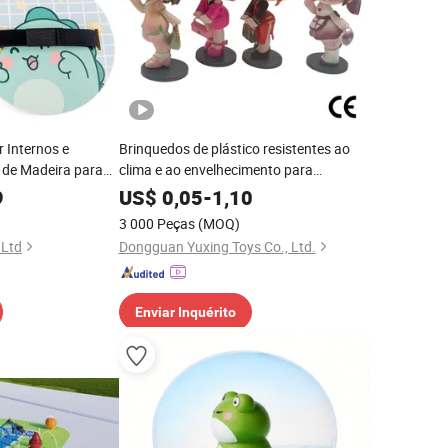
r Internos e
Brinquedos de plástico resistentes ao
 de Madeira para
clima e ao envelhecimento para
crianças, venda por atacado,
9
US$
0,05
-
1,10
brinquedos para atividades ao ar livre,
3 000 Peças
(MOQ)
caixa cega, produção flexível para todos
 Ltd
Dongguan Yuxing Toys Co., Ltd.
os pedidos, presente
Enviar Inquérito