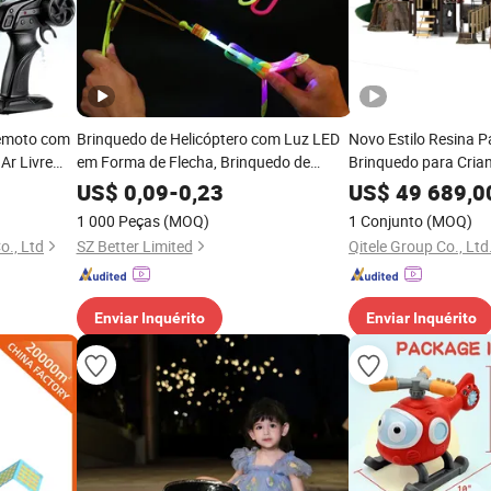
Remoto com
Brinquedo de Helicóptero com Luz LED
Novo Estilo Resina Pa
Ar Livre
em Forma de Flecha, Brinquedo de
Brinquedo para Cria
a Água
Festa Divertido, Presente de Slingshot
US$
0,09
-
0,23
US$
49 689,0
Elástico, Copters Voadores para
1 000 Peças
(MOQ)
1 Conjunto
(MOQ)
Aniversários, Ação de Graças, Presente
o., Ltd
SZ Better Limited
Qitele Group Co., Ltd
de Natal, Jogo ao Ar Livre para Crianças
Enviar Inquérito
Enviar Inquérito