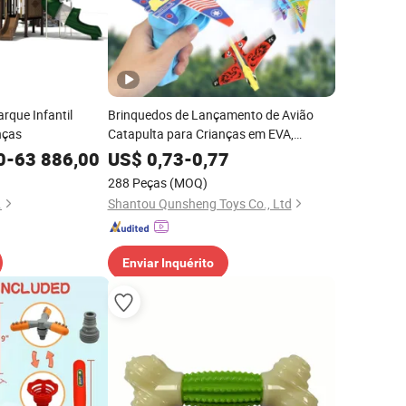
rque Infantil
Brinquedos de Lançamento de Avião
nças
Catapulta para Crianças em EVA,
Vendidos em Alta no Amazon,
0
-
63 886,00
US$
0,73
-
0,77
Brinquedos de Tiro ao Ar Livre
288 Peças
(MOQ)
.
Shantou Qunsheng Toys Co., Ltd
Enviar Inquérito