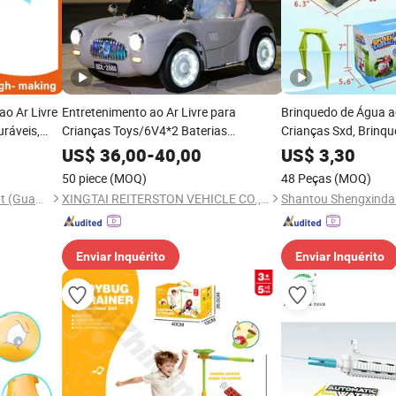
ao Ar Livre
Entretenimento ao Ar Livre para
Brinquedo de Água ao
uráveis,
Crianças Toys/6V4*2 Baterias
Crianças Sxd, Brinq
Educação Precoce Bluetooth Veículo
Sprinkler, Sprinkler p
US$
36,00
-
40,00
US$
3,30
Elétrico Ckids
Sprinkler de Jardim,
50 piece
(MOQ)
48 Peças
(MOQ)
Sprinkler Rotativo
Huaqi Amusement Equipment (Guangzhou) Co., Ltd.
XINGTAI REITERSTON VEHICLE CO., LTD.
Shantou Shengxinda 
Enviar Inquérito
Enviar Inquérito