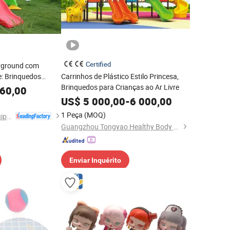
Certified
yground com
e: Brinquedos
Carrinhos de Plástico Estilo Princesa,
s ao Ar Livre
Brinquedos para Crianças ao Ar Livre
60,00
US$
5 000,00
-
6 000,00
1 Peça
(MOQ)
Zzrs Amusement Equipment Co., Ltd.
Guangzhou Tongyao Healthy Body Equipment Co., Ltd.
Enviar Inquérito