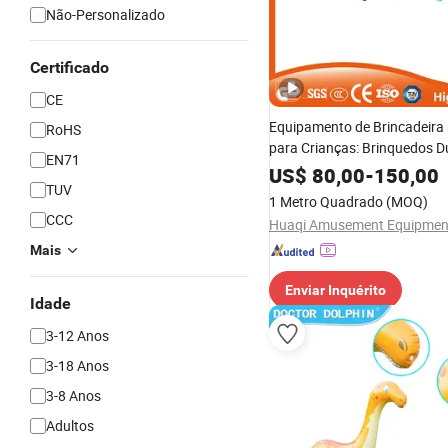
Não-Personalizado
Certificado
CE
Equipamento de Brincadeira 
RoHS
para Crianças: Brinquedos D
EN71
Seguros e Divertidos
US$
80,00
-
150,00
TUV
1 Metro Quadrado
(MOQ)
CCC
Mais
Enviar Inquérito
Idade
3-12 Anos
3-18 Anos
3-8 Anos
Adultos