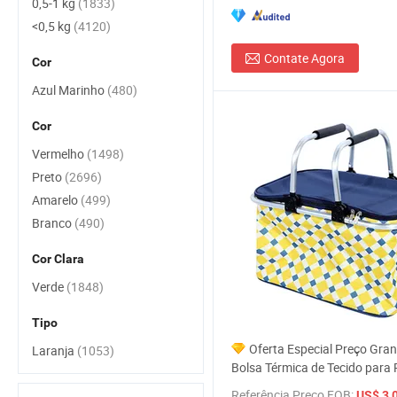
0,5-1 kg
(1833)
<0,5 kg
(4120)
Contate Agora
Cor
Azul Marinho
(480)
Cor
Vermelho
(1498)
Preto
(2696)
Amarelo
(499)
Branco
(490)
Cor Clara
Verde
(1848)
Tipo
Oferta Especial Preço Gra
Laranja
(1053)
Bolsa Térmica de Tecido para
Referência Preço FOB:
US$ 3,