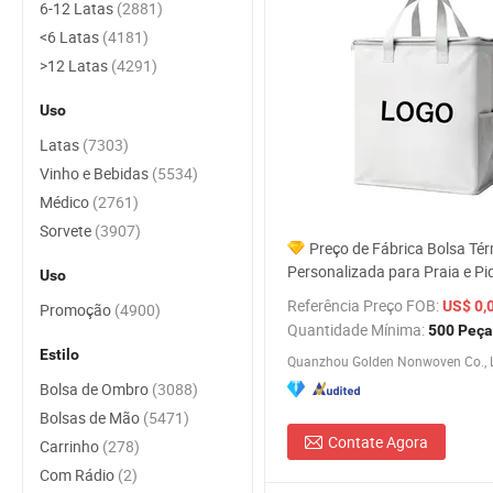
6-12 Latas
(2881)
<6 Latas
(4181)
>12 Latas
(4291)
Uso
Latas
(7303)
Vinho e Bebidas
(5534)
Médico
(2761)
Sorvete
(3907)
Preço de Fábrica Bolsa Té
Personalizada para Praia e P
Uso
Bolsa Térmica Reutilizável pa
Referência Preço FOB:
US$ 0,
Promoção
(4900)
Bolsa Térmica Isolada
Quantidade Mínima:
500 Peça
Estilo
Quanzhou Golden Nonwoven Co., L
Bolsa de Ombro
(3088)
Bolsas de Mão
(5471)
Contate Agora
Carrinho
(278)
Com Rádio
(2)