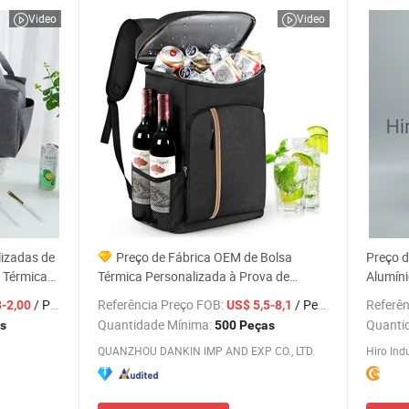
Video
Video
izadas de
Preço de Fábrica OEM de Bolsa
Preço d
a Térmica
Térmica Personalizada à Prova de
Alumíni
 Livre,
Vazamentos para Picnics
Bolsa T
/ Peça
Referência Preço FOB:
/ Peça
Referên
3-2,00
US$ 5,5-8,1
Quantidade Mínima:
Quanti
s
500 Peças
QUANZHOU DANKIN IMP AND EXP CO., LTD.
Hiro Indu