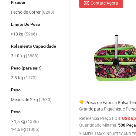
Fixador
Contate Agora
Fecho de Correr
(8293)
Limite De Peso
>10 kg
(5966)
Rolamento Capacidade
3-10 kg
(3888)
Peso (para sair)
2-3 Kg
(1170)
Peso
Menos de 2 kg
(2530)
Preço de Fábrica Bolsa Té
Grande para Piquenique Pers
Peso
com Rede Tote para Praia Bo
Referência Preço FOB:
US$ 6,
> 1,5 kg
(1386)
Isolada com Cooler
Quantidade Mínima:
500 Peça
1-1,5 kg
(1386)