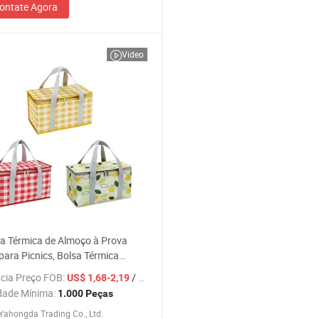
ontate Agora
Video
a Térmica de Almoço à Prova
para Picnics, Bolsa Térmica
 com Logo, Bolsa Térmica com
cia Preço FOB:
/ Peça
US$ 1,68-2,19
ara Garrafa de Gelo
dade Mínima:
1.000 Peças
ahongda Trading Co., Ltd.