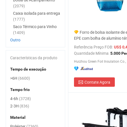
(2079)
Caixa isolada para entrega
(1777)
Saco Térmico para Vinho
Forro de bolsa isolante d
(1409)
EPE com bolha de alumínio té
Outro
personalizado para bolsa térmi
Referência Preço FOB:
US$ 0,4
para piquenique, alimentos e 
Quantidade Mínima:
5.000 Pe
preço de fábrica
Características da produto
Huizhou Green Foil Insulation Co., 
Tempo de execução
>6H
(6600)
Contate Agora
Tempo frio
4-6h
(3728)
2-3H
(836)
Material
Poliéster
(7360)