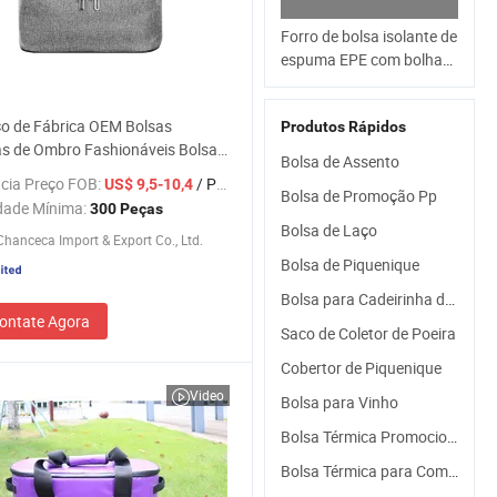
Forro de bolsa isolante de
espuma EPE com bolha
de alumínio térmico
personalizado para bolsa
o de Fábrica OEM Bolsas
Produtos Rápidos
térmica de frio para
as de Ombro Fashionáveis Bolsa
piquenique, alimentos e
Bolsa de Assento
 para Almoço Bolsa Térmica para
peixes com preço de
cia Preço FOB:
/ Peça
US$ 9,5-10,4
que ao Ar Livre
Bolsa de Promoção Pp
fábrica
dade Mínima:
300 Peças
Bolsa de Laço
hanceca Import & Export Co., Ltd.
Bolsa de Piquenique
Bolsa para Cadeirinha de Carro
ontate Agora
Saco de Coletor de Poeira
Cobertor de Piquenique
Video
Bolsa para Vinho
Bolsa Térmica Promocional
Bolsa Térmica para Compras