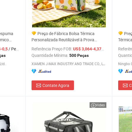
e espuma
Preço de Fábrica Bolsa Térmica
Preç
rmico
Personalizada Reutilizável à Prova
Térmic
ca de frio
d'Água para Preservação de Calor em
Térmica
/ Peça
Referência Preço FOB:
/ Peça
Referên
-0,5
US$ 3,064-4,377
peixes com
Piqueniques ao Ar Livre
Piqueni
Quantidade Mínima:
Quanti
ças
500 Peças
Ltd.
XIAMEN J-MAX INDUSTRY AND TRADE CO., LTD.
Ningbo C
Contate Agora
C
Video