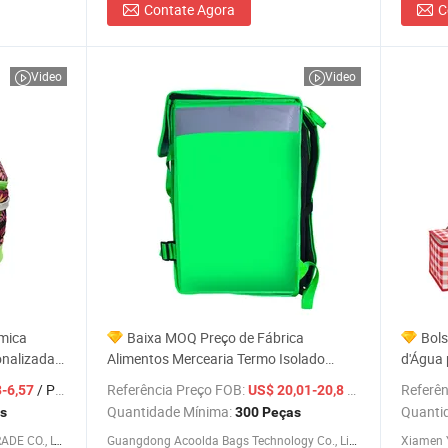
Contate Agora
C
Video
Video
rmica
Baixa MOQ Preço de Fábrica
Bols
onalizada
Alimentos Mercearia Termo Isolado
d'Água 
lsa Jumbo
Bolsa de Almoço Mochila Cooler para
Isolada
/ Peça
Referência Preço FOB:
/ Peça
Referên
3-6,57
US$ 20,01-20,8
Viagem Piquenique Bolsa de Gelo para
Zíper p
Quantidade Mínima:
Quanti
s
300 Peças
Viagem
XIAMEN J-MAX INDUSTRY AND TRADE CO., LTD.
Guangdong Acoolda Bags Technology Co., Limited
Xiamen Y