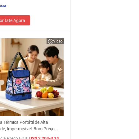
ontate Agora
Video
a Térmica Portátil de Alta
de, Impermeável, Bom Preço,
para Piqueniques e Acampamentos
cia Preço FOB:
/ Peça
US$ 2,204-3,149