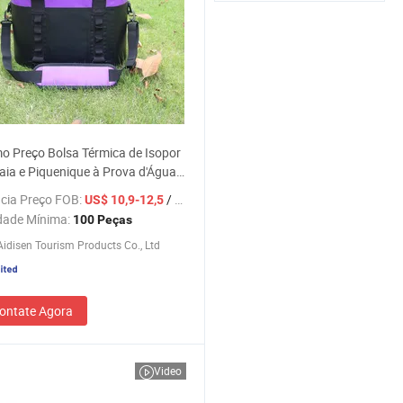
o Preço Bolsa Térmica de Isopor
aia e Piquenique à Prova d'Água
ixes
cia Preço FOB:
/ Peça
US$ 10,9-12,5
dade Mínima:
100 Peças
idisen Tourism Products Co., Ltd
ontate Agora
Video