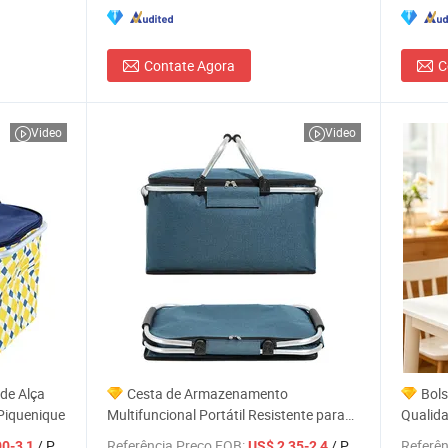
Contate Agora
C
Video
Video
nde Alça
Cesta de Armazenamento
Bols
 Piquenique
Multifuncional Portátil Resistente para
Qualida
Atacado, Bolsa Térmica para Pic-nic
Ideal 
/ Peça
Referência Preço FOB:
/ Peça
Referên
00-3,1
US$ 2,35-2,4