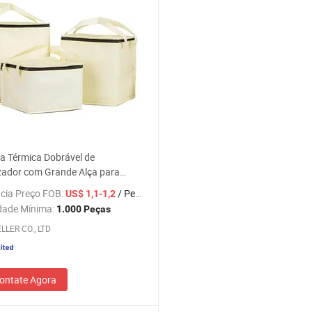
a Térmica Dobrável de
zador com Grande Alça para
o
cia Preço FOB:
/ Peça
US$ 1,1-1,2
dade Mínima:
1.000 Peças
LLER CO., LTD
ontate Agora