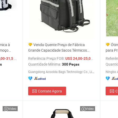
mica à
Venda Quente Preço de Fábrica
Ótim
lmoço
Grande Capacidade Sacos Térmicos
para Pr
 Cooler
para Piquenique
para Pe
/ Peça
Referência Preço FOB:
/ Peça
Referên
,00-31,5
US$ 24,00-25,00
érmicos
Quantidade Mínima:
Quanti
s
300 Peças
Livre
Guangdong Acoolda Bags Technology Co., Limited
Ningbo A
Contate Agora
C
Video
Video