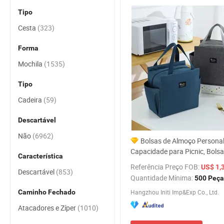
Tipo
Cesta
(323)
Forma
Mochila
(1535)
Tipo
Cadeira
(59)
Descartável
Não
(6962)
Bolsas de Almoço Personal
Capacidade para Picnic, Bols
Característica
Externa ODM para Picnic ao Ar
Referência Preço FOB:
US$ 1,
Descartável
(853)
Preço de Fábrica Oxford 600d
Quantidade Mínima:
500 Peça
Caminho Fechado
Hangzhou Initi Imp&Exp Co., Ltd.
Atacadores e Zíper
(1010)