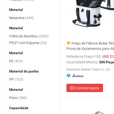
Material
Neoprene
(444)
Material
Folha de Alumínio
(2366)
PEQT com Espuma
(54)
Preço de Fábrica Bolsa Tér
Prova de Vazamentos para A
Material
Viagem Piquenique Gelo Praia
Referência Preço FOB:
US$ 21
Bolsa à Prova d'Água Sacos T
PE
(453)
Quantidade Mínima:
300 Peça
Isolados para Camping ao Ar 
Quanzhou Boenly Trade Co., Ltd.
Material do punho
PP
(753)
Contate Agora
Material
Pano
(580)
Capacidade