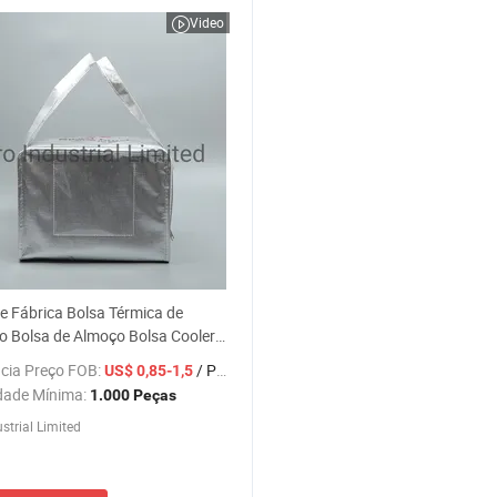
Video
e Fábrica Bolsa Térmica de
o Bolsa de Almoço Bolsa Cooler
érmica para Piquenique
cia Preço FOB:
/ Peça
US$ 0,85-1,5
dade Mínima:
1.000 Peças
strial Limited