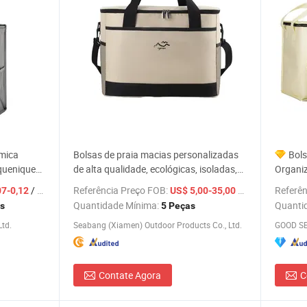
rmica
Bolsas de praia macias personalizadas
Bols
iquenique
de alta qualidade, ecológicas, isoladas,
Organi
ra Almoço
de oxford, para piquenique, estilo de luxo
Atacad
/ Peça
Referência Preço FOB:
/ Peça
Referên
07-0,12
US$ 5,00-35,00
moderno e fashion, preço
Quantidade Mínima:
Quanti
s
5 Peças
td.
Seabang (Xiamen) Outdoor Products Co., Ltd.
GOOD SE
Contate Agora
C