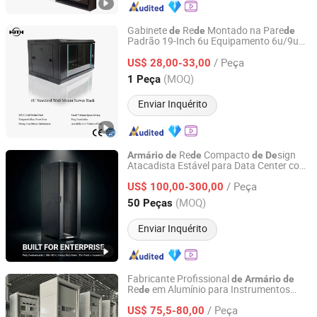
Gabinete
Re
Montado na Pare
de
de
de
Padrão 19-Inch 6u Equipamento 6u/9u
Shunbang Tonghui (Beijing) Technology Co., Ltd.
Telecomunicações
Armário
de
/ Peça
US$ 28,00-33,00
Beijing, China
Desde 2022
(MOQ)
1 Peça
Enviar Inquérito
Re
Compacto
sign
Armário
de
de
de
De
Atacadista Estável para Data Center com
Ningbo Gam Smart Technology Co., Ltd.
Servidor e Logotipo
Rack
de
/ Peça
Personalizado
US$ 100,00-300,00
Zhejiang, China
Desde 2026
(MOQ)
50 Peças
Enviar Inquérito
Fabricante Profissional
de
Armário
de
Re
em Alumínio para Instrumentos
de
ZS YINGBO METAL INDUSTRY CO., LTD
Elétricos ao Ar Livre
/ Peça
US$ 75,5-80,00