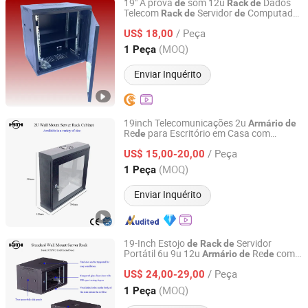
19" À prova
som 12u
Dados
de
Rack
de
Telecom
Servidor
Computador
Rack
de
de
Milo Tomito Technology Co., Ltd.
Ajustável
Re
Armário
de
de
/ Peça
US$ 18,00
Hunan, China
Desde 2025
(MOQ)
1 Peça
Enviar Inquérito
19inch Telecomunicações 2u
Armário
de
Re
para Escritório em Casa com
de
Shunbang Tonghui (Beijing) Technology Co., Ltd.
CE/RoHS
/ Peça
US$ 15,00-20,00
Beijing, China
Desde 2022
(MOQ)
1 Peça
Enviar Inquérito
19-Inch Estojo
Servidor
de
Rack
de
Portátil 6u 9u 12u
Re
com
Armário
de
de
Shunbang Tonghui (Beijing) Technology Co., Ltd.
CE/RoHS
/ Peça
US$ 24,00-29,00
Beijing, China
Desde 2022
(MOQ)
1 Peça