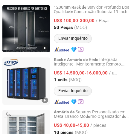
1200mm
Servidor Profundo Boa
Rack
de
Qualida
Construção Robusta 19-Inch
de
Ningbo Gam Smart Technology Co., Ltd.
Re
Armário
de
de
/ Peça
US$ 100,00-300,00
Zhejiang, China
Desde 2026
(MOQ)
50 Peças
Enviar Inquérito
e
Re
Integrada
Rack
Armário
de
de
Inteligente - Monitoramento Remoto,
Jiangsu Datang Weishi Technology Co., Ltd
Ventilação, Resfriamento, À Prova
de
/ units
Choque para Centro
Dados Micro
US$ 14.500,00-16.000,00
de
Módulo
Hardware
de
Jiangsu, China
Desde 2025
(MOQ)
1 units
Enviar Inquérito
Sapatos Personalizado em
Armário
de
Metal Branco Mo
rno Organizador
de
de
Kemei Steel Cabinet Co., Ltd.
Armazenamento para Casa Multi
/ pieces
Camadas Prateleira
Sapatos
US$ 40,00-45,00
de
Guangdong, China
Desde 2024
(MOQ)
10 pieces