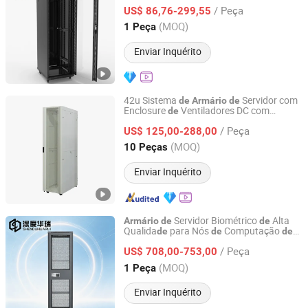
/ Peça
US$ 86,76-299,55
Zhejiang, China
Desde 2022
(MOQ)
1 Peça
Enviar Inquérito
42u Sistema
Servidor com
de
Armário
de
Enclosure
Ventiladores DC com
de
Ningbo Gam Communication Equipment Co., Ltd.
Rodízios
/ Peça
US$ 125,00-288,00
Zhejiang, China
Desde 2022
(MOQ)
10 Peças
Enviar Inquérito
Servidor Biométrico
Alta
Armário
de
de
Qualida
para Nós
Computação
de
de
de
Beijing Shendu Huarui Technology Development Co.,Ltd
Borda
/ Peça
US$ 708,00-753,00
Beijing, China
Desde 2026
(MOQ)
1 Peça
Enviar Inquérito