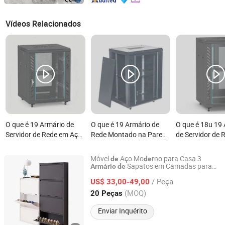
Vídeos Relacionados
O que é 19 Armário de
O que é 19 Armário de
O que é 18u 19
Servidor de Rede em Aço
Rede Montado na Parede
de Servidor de 
SPCC com 19 Polegadas
de 19 Polegadas 4u 6u
1000mm Porta 
9u 12u Aço SPCC Porta
Profunda Roda
Móvel
Aço Mo
rno para Casa 3
de
de
de Vidro com Fechadura
Sapatos em Camadas para
Armário
de
Luoyang Orpheus Industrial Limited Company
Sala
Estar Tipo Flip Metal Prevenção
de
para Roteador Switch
/ Peça
Poeira Sapato
Sapatos
US$ 33,00-49,00
de
Armário
de
Silencioso
Henan, China
Desde 2022
(MOQ)
20 Peças
Enviar Inquérito