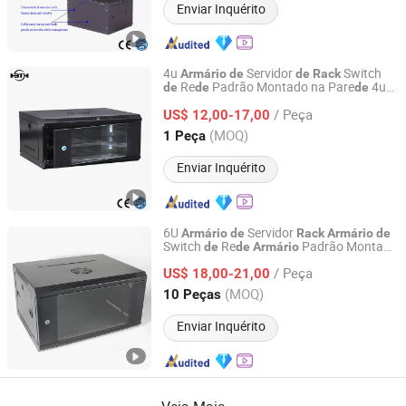
Enviar Inquérito
4u
Servidor
Switch
Armário
de
de
Rack
Re
Padrão Montado na Pare
4u
de
de
de
Shunbang Tonghui (Beijing) Technology Co., Ltd.
Enclosure
Servidor
de
/ Peça
US$ 12,00-17,00
Beijing, China
Desde 2022
(MOQ)
1 Peça
Enviar Inquérito
6U
Servidor
Armário
de
Rack
Armário
de
Switch
Re
Padrão Montado
de
de
Armário
NINGBO EXACT CABLES & WIRE CO., LTD.
Enclosure
Servidor
Armário
de
Rack
/ Peça
US$ 18,00-21,00
Zhejiang, China
Desde 2020
(MOQ)
10 Peças
Enviar Inquérito