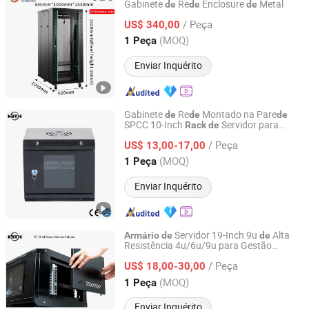
Gabinete
Re
Enclosure
Metal
de
de
de
Beijing Century Chengfeng Metal Products Co., Ltd.
/ Peça
US$ 340,00
Beijing, China
Desde 2024
(MOQ)
1 Peça
Enviar Inquérito
Gabinete
Re
Montado na Pare
de
de
de
SPCC 10-Inch
Servidor para
Rack
de
Shunbang Tonghui (Beijing) Technology Co., Ltd.
Sistema Seguro 4u/6u/9u
/ Peça
US$ 13,00-17,00
Beijing, China
Desde 2022
(MOQ)
1 Peça
Enviar Inquérito
Servidor 19-Inch 9u
Alta
Armário
de
de
Resistência 4u/6u/9u para Gestão
Shunbang Tonghui (Beijing) Technology Co., Ltd.
Segura
Dados
de
/ Peça
US$ 18,00-30,00
Beijing, China
Desde 2022
(MOQ)
1 Peça
Enviar Inquérito