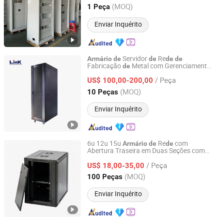
Guangdong, China
Desde 2023
(MOQ)
1 Peça
Enviar Inquérito
Servidor
Re
Armário
de
de
de
de
Fabricação
Metal com Gerenciamento
de
Ningbo Link Communication Equipment Co., Ltd.
Cabos para Organização
de
de
/ Peça
Telecomunicações
US$ 100,00-200,00
Zhejiang, China
Desde 2023
(MOQ)
10 Peças
Enviar Inquérito
6u 12u 15u
Re
com
Armário
de
de
Abertura Traseira em Duas Seções com
Ningbo Gam Communication Equipment Co., Ltd.
Porta
Vidro Ventilada
de
Armário
/ Peça
Montado na Pare
Servidor
US$ 18,00-35,00
de
Armário
de
Zhejiang, China
Desde 2022
(MOQ)
100 Peças
Enviar Inquérito