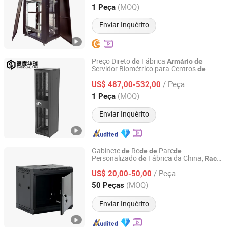
Hunan, China
Desde 2025
(MOQ)
1 Peça
Enviar Inquérito
Preço Direto
Fábrica
de
Armário
de
Servidor Biométrico para Centros
de
Beijing Shendu Huarui Technology Development Co.,Ltd
Dados Centrais Empresariais
/ Peça
US$ 487,00-532,00
Beijing, China
Desde 2026
(MOQ)
1 Peça
Enviar Inquérito
Gabinete
Re
Pare
de
de
de
de
Personalizado
Fábrica da China,
de
Rack
Ningbo Gam Smart Technology Co., Ltd.
Servidor
Pare
Alto
de
de
de
de
/ Peça
sempenho
US$ 20,00-50,00
De
Zhejiang, China
Desde 2026
(MOQ)
50 Peças
Enviar Inquérito