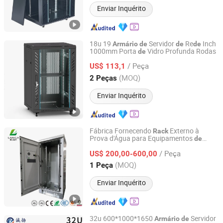
Enviar Inquérito
18u 19
Servidor
Re
Inch
Armário
de
de
de
1000mm Porta
Vidro Profunda Rodas
de
Ningbo Glgw Nova Materials Technology Co., Ltd.
/ Peça
US$ 113,1
Zhejiang, China
Desde 2025
(MOQ)
2 Peças
Enviar Inquérito
Fábrica Fornecendo
Externo à
Rack
Prova d'Água para Equipamentos
de
Suzhou Yanjitong New Energy Technology Co., Ltd.
Telecomunicações e
Elétrico
Armário
/ Peça
US$ 200,00-600,00
Jiangsu, China
Desde 2026
(MOQ)
1 Peça
Enviar Inquérito
32u 600*1000*1650
Servidor
Armário
de