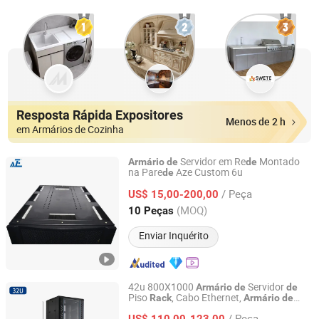
Resposta Rápida Expositores
Menos de 2 h
em Armários de Cozinha
Servidor em Re
Montado
Armário
de
de
na Pare
Aze Custom 6u
de
NINGBO AZE IMP. & EXP. CO., LTD.
/ Peça
US$ 15,00-200,00
Zhejiang, China
Desde 2020
(MOQ)
10 Peças
Enviar Inquérito
42u 800X1000
Servidor
Armário
de
de
Piso
, Cabo Ethernet,
Rack
Armário
de
Langfang Gometal Network Equipment Co., Ltd.
Equipamentos
Telecomunicações,
de
/ Peça
Centro
Dados
US$ 110,00-123,00
de