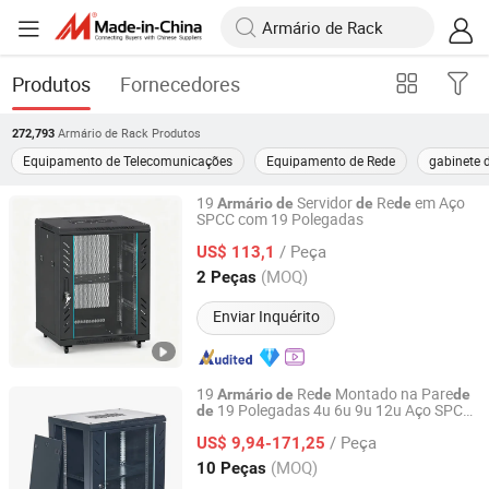
Produtos
Fornecedores
Armário de Rack
Produtos
272,793
Equipamento de Telecomunicações
Equipamento de Rede
gabinete d
19
Servidor
Re
em Aço
Armário
de
de
de
SPCC com 19 Polegadas
Ningbo Glgw Nova Materials Technology Co., Ltd.
/ Peça
US$ 113,1
Zhejiang, China
Desde 2025
(MOQ)
2 Peças
Enviar Inquérito
19
Re
Montado na Pare
Armário
de
de
de
19 Polegadas 4u 6u 9u 12u Aço SPCC
de
Ningbo Glgw Nova Materials Technology Co., Ltd.
Porta
Vidro com Fechadura para
de
/ Peça
Roteador Switch
US$ 9,94-171,25
Zhejiang, China
Desde 2025
(MOQ)
10 Peças