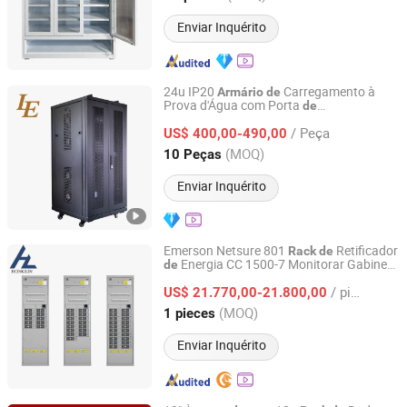
Enviar Inquérito
24u IP20
Carregamento à
Armário
de
Prova d'Água com Porta
de
Ningbo Latitude International Trade Co., Ltd.
Carregamento USB
/ Peça
US$ 400,00-490,00
Zhejiang, China
Desde 2022
(MOQ)
10 Peças
Enviar Inquérito
Emerson Netsure 801
Retificador
Rack
de
Energia CC 1500-7 Monitorar Gabinete
de
Hunan Honglin Technology Co., Ltd
Retificador Reformado Usado
de
/ pieces
US$ 21.770,00-21.800,00
Hunan, China
Desde 2025
(MOQ)
1 pieces
Enviar Inquérito