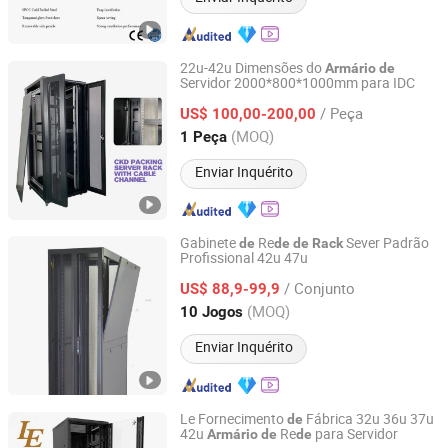
22u-42u Dimensões do
Armário
de
Servidor 2000*800*1000mm para IDC
Hebei Huatengyizhou Electrical Equipment Co., Ltd.
/ Peça
US$ 100,00-200,00
Hebei, China
Desde 2023
(MOQ)
1 Peça
Enviar Inquérito
Gabinete
Re
Sever Padrão
de
de
de
Rack
Profissional 42u 47u
Guangzhou Getwell Electronics Co., Ltd.
/ Conjunto
US$ 88,9-99,9
Guangdong, China
Desde 2023
(MOQ)
10 Jogos
Enviar Inquérito
Le Fornecimento
Fábrica 32u 36u 37u
de
42u
Re
para Servidor
Armário
de
de
Ningbo Latitude International Trade Co., Ltd.