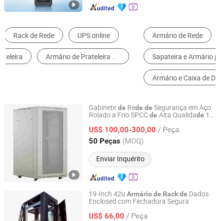
Armário de Rede
Armários de Cozinha
Sapateira e Armário para Sapatos
Armários de Arquivo
Armário e Caixa de Distribuição de Energia
Armário de Sala de Estar
Gabinete
Re
Segurança em Aço
de
de
de
Rolado a Frio SPCC
Alta Qualida
19
de
de
Ningbo Gam Smart Technology Co., Ltd.
Polegada para Servidor
/ Peça
US$ 100,00-300,00
Zhejiang, China
Desde 2026
(MOQ)
50 Peças
Enviar Inquérito
19-Inch 42u
Dados
Armário
de
Rack
de
Enclosed com Fechadura Segura
Milo Tomito Technology Co., Ltd.
/ Peça
US$ 66,00