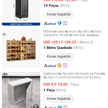
Hebei, China
Desde 2023
(MOQ)
10 Peças
Enviar Inquérito
Móvel
sala
estar
vidro
luxo,
de
de
de
de
sapateira, vitrine
entrada,
de
armário
DECO HOME Co., Ltd
para sapatos com luz LED
/ Metro Quadrado
US$ 169,17-188,23
Guangdong, China
Desde 2023
(MOQ)
1 Metro Quadrado
Enviar Inquérito
Gabinete
Servidor Montado na Pare
de
de
Aço 19-Inch Econômico 2u/3u para
de
Shunbang Tonghui (Beijing) Technology Co., Ltd.
Centros
Dados
de
/ Peça
US$ 8,5-10,00
Beijing, China
Desde 2022
(MOQ)
1 Peça
Enviar Inquérito