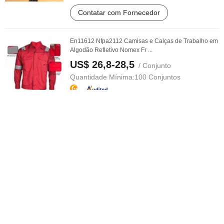
Contatar com Fornecedor
En11612 Nfpa2112 Camisas e Calças de Trabalho em
Algodão Refletivo Nomex Fr ...
US$ 26,8-28,5
/ Conjunto
Quantidade Mínima:
100 Conjuntos
Contatar com Fornecedor
Camisa e Calças Táticas Duráveis e Respiráveis para
Aventuras ao Ar Livre
US$ 50,00-60,00
/ Peça
Quantidade Mínima:
500 Peças
Contatar com Fornecedor