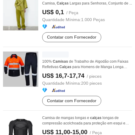
Camisa,
Calças
Largas para Senhoras, Conjunto de ...
US$ 0,1
/ Peça
Quantidade Mínima:
1.000 Peças
Contatar com Fornecedor
100%
Camisas
de Trabalho de Algodão com Faixas
Refletivas
Calças
para Homens de Manga Longa
Roupas ...
US$ 16,7-17,74
/ pieces
Quantidade Mínima:
200 pieces
Contatar com Fornecedor
Camisa de mangas longas e
calças
longas de
compressão acolchoada para proteção em esqui e
snowboard ...
US$ 11,00-15,00
/ Peça