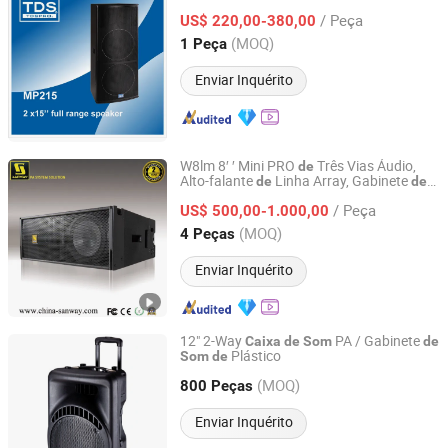
TDS ACOUSTIC CO., LIMITED
/ Peça
US$ 220,00-380,00
(MOQ)
1 Peça
Guangdong, China
Desde 2012
Enviar Inquérito
W8lm 8′ ′ Mini PRO
Três Vias Áudio,
de
Alto-falante
Linha Array, Gabinete
de
de
Sanway Audio Equipment Co., Ltd.
Alto-falante
/ Peça
US$ 500,00-1.000,00
Guangdong, China
Desde 2020
(MOQ)
4 Peças
Enviar Inquérito
12" 2-Way
PA / Gabinete
Caixa
de
Som
de
Plástico
Som
de
Ningbo ASM Electronics Technology Co., Ltd.
(MOQ)
800 Peças
Zhejiang, China
Desde 2011
Enviar Inquérito