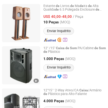
Estante
Livros
Ma
ira
Alta
de
de
de
de
Qualida
6.5 Polegada Enclosure
de
de
Huizhou Ruiya Technology Co., Ltd.
Mogno
Alto-falantes Vazia para
Caixa
de
/ Peça
Áudio
Carro
US$ 40,00-48,00
de
Guangdong, China
Desde 2023
(MOQ)
10 Peças
Enviar Inquérito
12" /15"
PA/Cabine
Caixa
de
Som
de
Som
Plástico
de
Ningbo ASM Electronics Technology Co., Ltd.
(MOQ)
1.000 Peças
Zhejiang, China
Desde 2011
Enviar Inquérito
12"15′ ′ 2-Way Ativo/CA
/Armário
Caixa
Plástico para Alto-Falante
de
Ningbo ASM Electronics Technology Co., Ltd.
(MOQ)
4.000 Peças
Zhejiang, China
Desde 2011