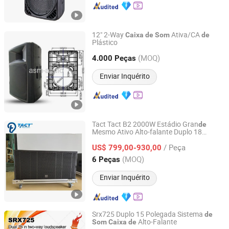
12" 2-Way
Ativa/CA
Caixa
de
Som
de
Plástico
Ningbo ASM Electronics Technology Co., Ltd.
(MOQ)
4.000 Peças
Zhejiang, China
Desde 2011
Enviar Inquérito
Tact Tact B2 2000W Estádio Gran
de
Mesmo Ativo Alto-falante Duplo 18
Enping TACT Pro Audio Equipment Co.,Ltd.
Polegada Subwoofer Gabinete
/ Peça
US$ 799,00-930,00
Guangdong, China
Desde 2016
(MOQ)
6 Peças
Enviar Inquérito
Srx725 Duplo 15 Polegada Sistema
de
Alto-Falante
Som
Caixa
de
Guangzhou Skytone Audio Co., Limited