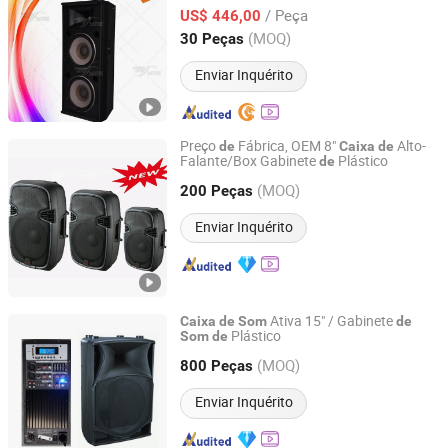
/ Peça
US$ 446,00
Guangdong, China
Desde 2010
(MOQ)
30 Peças
Enviar Inquérito
Preço
Fábrica, OEM 8"
Alto-
de
Caixa
de
Falante/Box Gabinete
Plástico
de
Ningbo ASM Electronics Technology Co., Ltd.
(MOQ)
200 Peças
Zhejiang, China
Desde 2011
Enviar Inquérito
Ativa 15" / Gabinete
Caixa
de
Som
de
Plástico
Som
de
Ningbo ASM Electronics Technology Co., Ltd.
(MOQ)
800 Peças
Zhejiang, China
Desde 2011
Enviar Inquérito