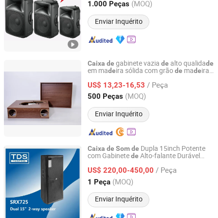
(MOQ)
1.000 Peças
Zhejiang, China
Desde 2011
Enviar Inquérito
gabinete vazia
alto qualida
Caixa
de
de
de
em ma
ira sólida com grão
ma
ira,
de
de
de
Huizhou Ruiya Technology Co., Ltd.
alto-falantes
turntable, corpo
de
de
caixa
/ Peça
dois peças para toca-discos
vinil
US$ 13,23-16,53
de
de
Guangdong, China
Desde 2023
(MOQ)
500 Peças
Enviar Inquérito
Dupla 15inch Potente
Caixa
de
Som
de
com Gabinete
Alto-falante Durável
de
TDS ACOUSTIC CO., LIMITED
Pintado
/ Peça
US$ 220,00-450,00
Guangdong, China
Desde 2012
(MOQ)
1 Peça
Enviar Inquérito