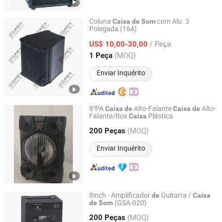
Coluna
com Alu. 3
Caixa
de
Som
Polegada (164)
Guangzhou J. Sound Audio Equipment Parts Co., Ltd.
/ Peça
US$ 10,00-30,00
Guangdong, China
Desde 2016
(MOQ)
1 Peça
Enviar Inquérito
8"PA
Alto-Falante
Alto-
Caixa
de
Caixa
de
Falante/Box
Plástica
Caixa
Ningbo ASM Electronics Technology Co., Ltd.
(MOQ)
200 Peças
Zhejiang, China
Desde 2011
Enviar Inquérito
8inch - Amplificador
Guitarra /
de
Caixa
(GSA-020)
de
Som
Ningbo ASM Electronics Technology Co., Ltd.
(MOQ)
200 Peças