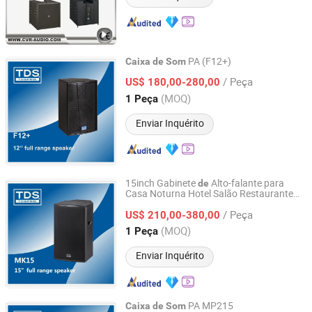
PA (F12+)
Caixa
de
Som
TDS ACOUSTIC CO., LIMITED
/ Peça
US$ 180,00-280,00
(MOQ)
1 Peça
Guangdong, China
Desde 2012
Enviar Inquérito
15inch Gabinete
Alto-falante para
de
Casa Noturna Hotel Salão Restaurante
TDS ACOUSTIC CO., LIMITED
Sala
Aula
de
/ Peça
US$ 210,00-380,00
Guangdong, China
Desde 2012
(MOQ)
1 Peça
Enviar Inquérito
PA MP215
Caixa
de
Som