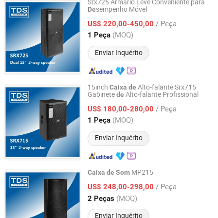
Srx725 Armário Leve Conveniente para
sempenho Móvel
De
TDS ACOUSTIC CO., LIMITED
/ Peça
US$ 220,00-450,00
Guangdong, China
Desde 2012
(MOQ)
1 Peça
Enviar Inquérito
15inch
Alto-falante Srx715
Caixa
de
Gabinete
Alto-falante Profissional
de
TDS ACOUSTIC CO., LIMITED
/ Peça
US$ 180,00-280,00
Guangdong, China
Desde 2012
(MOQ)
1 Peça
Enviar Inquérito
MP215
Caixa
de
Som
TDS ACOUSTIC CO., LIMITED
/ Peça
US$ 248,00-298,00
(MOQ)
2 Peças
Guangdong, China
Desde 2012
Enviar Inquérito