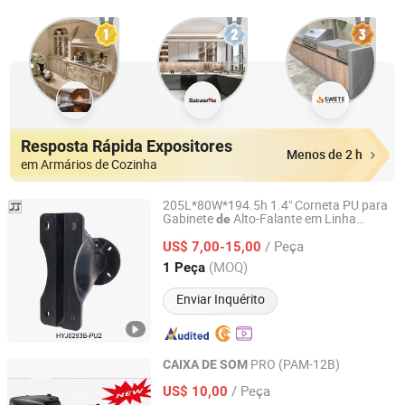
Resposta Rápida Expositores
Menos de 2 h
em Armários de Cozinha
205L*80W*194.5h 1.4" Corneta PU para
Gabinete
Alto-Falante em Linha
de
Guangzhou J. Sound Audio Equipment Parts Co., Ltd.
(293B)
/ Peça
US$ 7,00-15,00
Guangdong, China
Desde 2016
(MOQ)
1 Peça
Enviar Inquérito
PRO (PAM-12B)
CAIXA
DE
SOM
Ningbo ASM Electronics Technology Co., Ltd.
/ Peça
US$ 10,00