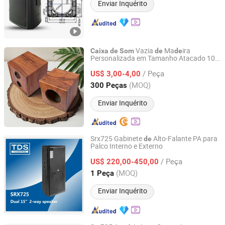
Enviar Inquérito
Vazia
Ma
ira
Caixa
de
Som
de
de
Personalizada em Tamanho Atacado 10
Huizhou Ruiya Technology Co., Ltd.
Polegadas Ecológica
/ Peça
US$ 3,00-4,00
Guangdong, China
Desde 2023
(MOQ)
300 Peças
Enviar Inquérito
Srx725 Gabinete
Alto-Falante PA para
de
Palco Interno e Externo
TDS ACOUSTIC CO., LIMITED
/ Peça
US$ 220,00-450,00
Guangdong, China
Desde 2012
(MOQ)
1 Peça
Enviar Inquérito