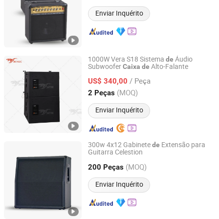
Zhejiang, China
Desde 2011
Enviar Inquérito
1000W Vera S18 Sistema
Áudio
de
Subwoofer
Alto-Falante
Caixa
de
Guangzhou Skytone Audio Co., Limited
/ Peça
US$ 340,00
Guangdong, China
Desde 2010
(MOQ)
2 Peças
Enviar Inquérito
300w 4x12 Gabinete
Extensão para
de
Guitarra Celestion
Ningbo ASM Electronics Technology Co., Ltd.
(MOQ)
200 Peças
Zhejiang, China
Desde 2011
Enviar Inquérito