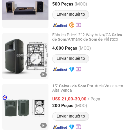
Guangdong, China
Desde 2023
(MOQ)
500 Peças
Enviar Inquérito
Fábrica Price12" 2-Way Ativo/CA
Caixa
/Armário
Plástico
de
Som
de
Som
de
Ningbo ASM Electronics Technology Co., Ltd.
(MOQ)
4.000 Peças
Zhejiang, China
Desde 2011
Enviar Inquérito
15"
s
Portáteis Vazias em
Caixa
de
Som
Alta Venda
Antel Electronics (Shanghai) Co., Ltd.
/ Peça
US$ 21,00-30,00
Shanghai, China
Desde 2019
(MOQ)
200 Peças
Enviar Inquérito