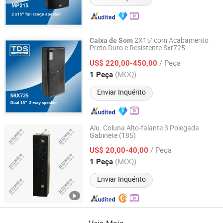
2X15'' com Acabamento
Caixa
de
Som
Preto Duro e Resistente Sxr725
TDS ACOUSTIC CO., LIMITED
/ Peça
US$ 220,00-450,00
Guangdong, China
Desde 2012
(MOQ)
1 Peça
Enviar Inquérito
Alu. Coluna Alto-falante 3 Polegada
Gabinete (185)
Guangzhou J. Sound Audio Equipment Parts Co., Ltd.
/ Peça
US$ 20,00-40,00
Guangdong, China
Desde 2016
(MOQ)
1 Peça
Enviar Inquérito