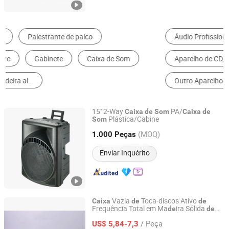
Áudio Profissional
Gabinetes de Banheiro
Aparelho de CD, MD e Cassete
Armários de Arquivo
Outro Aparelho Portátil de Áudio
Móveis para TV
15'' 2-Way
PA/
Caixa
de
Som
Caixa
de
Plástica/Cabine
Som
Ningbo ASM Electronics Technology Co., Ltd.
(MOQ)
1.000 Peças
Zhejiang, China
Desde 2011
Enviar Inquérito
Vazia
Toca-discos Ativo
Caixa
de
de
Frequência Total em Ma
ira Sólida
de
de
Huizhou Ruiya Technology Co., Ltd.
Tamanho Personalizado com Gabinete
de
/ Peça
Alto-falante HiFi para Livros
US$ 5,84-7,3