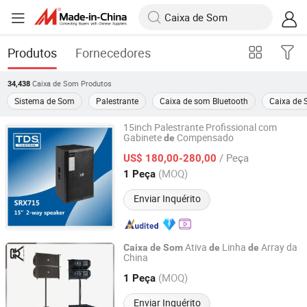
Produtos
Fornecedores
Caixa de Som
Produtos
34,438
Sistema de Som
Palestrante
Caixa de som Bluetooth
Caixa de
15inch Palestrante Profissional com
Gabinete
Compensado
de
TDS ACOUSTIC CO., LIMITED
/ Peça
US$ 180,00-280,00
Guangdong, China
Desde 2012
(MOQ)
1 Peça
Enviar Inquérito
Ativa
Linha
Array da
Caixa
de
Som
de
de
China
CVR PRO AUDIO CO.,LTD
(MOQ)
1 Peça
Guangdong, China
Desde 2014
Enviar Inquérito