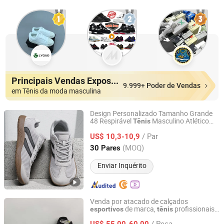
Principais Vendas Expositores
9.999+ Poder de Vendas
em Tênis da moda masculina
Design Personalizado Tamanho Grande
48 Respirável
Masculino Atlético
Tênis
Baoding Saikun Import and Export Co., Ltd.
Largura da Ponta Caixa Sola Macia
/ Par
Conforto Caminhada Corrida Esportes
US$ 10,3-10,9
Calçados Casuais
Hebei, China
Desde 2024
(MOQ)
30 Pares
Enviar Inquérito
Venda por atacado de calçados
de marca,
profissionais
esportivos
tênis
Fuzhou San He Yi Trading Co., Ltd
para corrida,
Asics-S
tênis
/ Peça
US$ 55,00-60,00