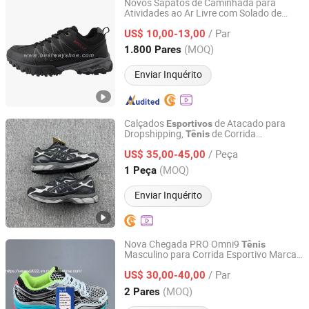
Novos Sapatos de Caminhada para
Atividades ao Ar Livre com Solado de
Quanzhou Bestway Import and Export Co., Ltd.
Borracha
/ Par
US$ 10,00-13,00
Fujian, China
Desde 2018
(MOQ)
1.800 Pares
Enviar Inquérito
Calçados
de Atacado para
Esportivos
Dropshipping,
de Corrida
Tênis
Quanzhou Shuheng Network Technology Co., Ltd.
Profissionais,
de Jogging,
de
Tênis
Tênis
/ Peça
Corrida Asics-S
US$ 35,00-45,00
Fujian, China
Desde 2026
(MOQ)
1 Peça
Enviar Inquérito
Nova Chegada PRO Omni9
Tênis
Masculino para Corrida Esportivo Marca
Jinjiang Wanchao Chuangpin Trading Co., Ltd.
Designer
de Basquete Confortáveis
Tênis
/ Par
Sapatos de Lazer
US$ 30,00-40,00
Fujian, China
Desde 2024
(MOQ)
2 Pares