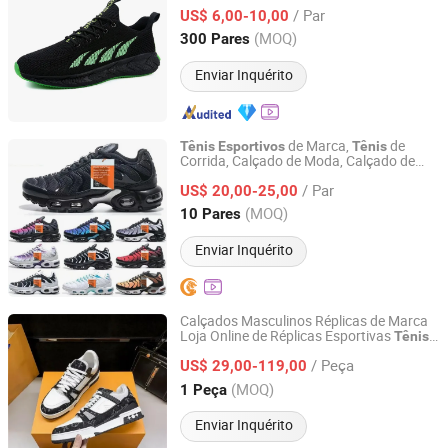
/ Par
US$ 6,00-10,00
Fujian, China
Desde 2011
(MOQ)
300 Pares
Enviar Inquérito
de Marca,
de
Tênis
Esportivos
Tênis
Corrida, Calçado de Moda, Calçado de
Shishi City Arkr Valley Flying Network Garment Store
Luxo Air Tn para Homens - Preço de
Tênis
/ Par
de Putian e
de Basquete
US$ 20,00-25,00
Tênis
Fujian, China
Desde 2025
(MOQ)
10 Pares
Enviar Inquérito
Calçados Masculinos Réplicas de Marca
Loja Online de Réplicas Esportivas
Tênis
Siyuan'an Trading House (Individual Business) in Meishan
Basquete Louis Moda Couro Corrida
Town, Nan'an City
/ Peça
Designer Original Luxo
Retrô
US$ 29,00-119,00
Tênis
(MOQ)
1 Peça
Fujian, China
Desde 2026
Enviar Inquérito