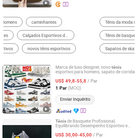
Tênis da moda masculina
Tênis de corrida masculino
Tênis de basquete masculino
Calçados de trabalho e segurança
Sapatos de skate masculinos
Tênis da moda feminina
Marca de luxo designer, novo
tênis
esportivo para homens, sapato de corrida
Shenzhen Xingchen Global Trading Co., Ltd.
/ Par
US$ 49,8-55,8
Guangdong, China
Desde 2026
(MOQ)
1 Par
Enviar Inquérito
de Basquete Profissional,
Tênis
Equilibrando Desempenho Esportivo e
Putian Chaoqian Running Sports Goods Co., Ltd.
Uso Casual
/ Par
US$ 30,00-45,00