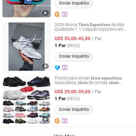
Enviar Inquérito
2026 Novos
de Alta
Tênis
Esportivos
Qualidade 1: 1 Calçado Esportivo em
Quanzhou Xiaoxiaoli Trading Co., Ltd.
Malha Multi Camadas Branco Triplo
/ Par
US$ 35,00-45,00
Fujian, China
Desde 2026
(MOQ)
1 Par
Enviar Inquérito
Pronto para enviar
tênis
esportivos
masculinos,
de corrida,
tênis
tênis
Quanzhou Heng Wan Jia Trading Co., Ltd.
prontos para atacado,
femininos
tênis
/ Par
Tns,
de basquete
US$ 29,00-39,00
tênis
esportivos
Fujian, China
Desde 2026
(MOQ)
1 Par
Enviar Inquérito