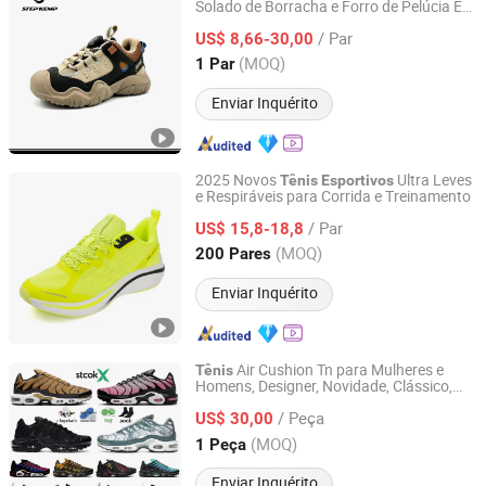
Solado de Borracha e Forro de Pelúcia Ex-
QUANZHOU QIRUN TRADING CO., LTD.
24r2540
/ Par
US$ 8,66-30,00
Fujian, China
Desde 2017
(MOQ)
1 Par
Enviar Inquérito
2025 Novos
Ultra Leves
Tênis
Esportivos
e Respiráveis para Corrida e Treinamento
Fujian Putian Huamin Import and Export Co., Ltd
/ Par
US$ 15,8-18,8
Fujian, China
Desde 2020
(MOQ)
200 Pares
Enviar Inquérito
Air Cushion Tn para Mulheres e
Tênis
Homens, Designer, Novidade, Clássico,
Putian Dafuqi E-Commerce Co., Ltd.
Esportivo, Original
/ Peça
US$ 30,00
Fujian, China
Desde 2025
(MOQ)
1 Peça
Enviar Inquérito