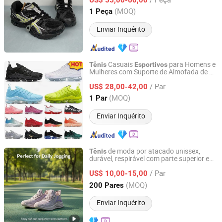
Fujian, China
Desde 2025
(MOQ)
1 Peça
Enviar Inquérito
Casuais
para Homens e
Tênis
Esportivos
Mulheres com Suporte de Almofada de Ar
Muzhimu (Xiamen) Trading Co., Ltd.
Confortável Max Plus, Baixa Corte e
/ Par
Respirável
US$ 28,00-42,00
Fujian, China
Desde 2025
(MOQ)
1 Par
Enviar Inquérito
de moda por atacado unissex,
Tênis
durável, respirável com parte superior em
Shandong Xiyue Health Industry Co., Ltd.
malha e sola acolchoada para estilos de
/ Par
vida ativos
US$ 10,00-15,00
Shandong, China
Desde 2026
(MOQ)
200 Pares
Enviar Inquérito