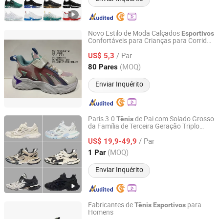
Novo Estilo de Moda Calçados
Esportivos
Confortáveis para Crianças para Corrida
Jinjing Shengruixin Import And Export Co., Ltd.
para Meninas
/ Par
US$ 5,3
Fujian, China
Desde 2017
(MOQ)
80 Pares
Enviar Inquérito
Paris 3.0
de Pai com Solado Grosso
Tênis
da Família de Terceira Geração Triplo
Guangzhou Huadu Dong San Cheng Department Store
para Homens e Mulheres
/ Par
US$ 19,9-49,9
Guangdong, China
Desde 2025
(MOQ)
1 Par
Enviar Inquérito
Fabricantes de
para
Tênis
Esportivos
Homens
QUANZHOU JINJIANG NEW BLT SHOES CO.,LTD