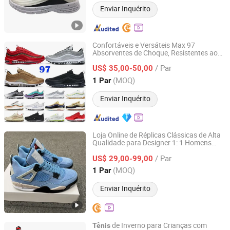
Enviar Inquérito
Confortáveis e Versáteis Max 97
Absorventes de Choque, Resistentes ao
Muzhimu (Xiamen) Trading Co., Ltd.
Uso, Envolventes e Suporte para
/ Par
Calçados Casuais de Esporte Masculinos
US$ 35,00-50,00
e Femininos para o Ar Livre
Fujian, China
Desde 2025
(MOQ)
1 Par
Enviar Inquérito
Loja Online de Réplicas Clássicas de Alta
Qualidade para Designer 1: 1 Homens
Guangzhou Yudun Trading Co., Ltd.
Mulheres Calçados
de
Esportivos
/ Par
Basquete Casuais da Moda Estoque
US$ 29,00-99,00
Guangdong, China
Desde 2025
(MOQ)
1 Par
Enviar Inquérito
de Inverno para Crianças com
Tênis