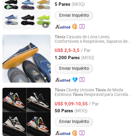
Fujian, China
Desde 2026
(MOQ)
5 Pares
Enviar Inquérito
Casuais de Lona Leves,
Tênis
Confortáveis e Respiráveis, Sapatos de
Yishui County Huadong Shoes Co., Ltd
Pedal, Sapatos Preguiçosos
/ Par
US$ 2,5-3,5
Shandong, China
Desde 2024
(MOQ)
1.200 Pares
Enviar Inquérito
Clunky Unissex
de Moda
Tênis
Tênis
Estilosos
Respirável para Corrida
Tênis
Shenzhen Fashion Industrial Co., Ltd.
Calçados Casuais para Mulheres e
/ Par
Homens Falv-180816
US$ 9,09-10,55
Guangdong, China
Desde 2020
(MOQ)
50 Pares
Enviar Inquérito