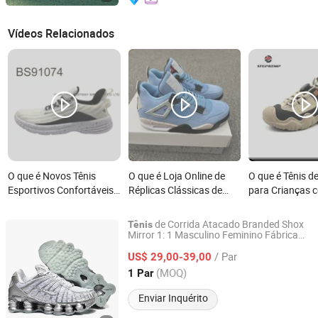
Vídeos Relacionados
O que é Novos Tênis
O que é Loja Online de
O que é Tênis d
Esportivos Confortáveis
Réplicas Clássicas de
para Crianças 
com Parte Superior de
Alta Qualidade para
Solado de Borr
Malha Respirável e
Designer 1: 1 Homens
Forro de Pelúci
de Corrida Atacado Branded Shox
Tênis
Solado MD para Corrida
Mulheres Calçados
24r2540
Mirror 1: 1 Masculino Feminino Fábrica
Quanzhou Heng Wan Jia Trading Co., Ltd.
Putian
Casuais para Corrida e
Tênis
Atlética
Esportivos de Basquete
/ Par
Esportes
US$ 29,00-39,00
Casuais da Moda
Fujian, China
Desde 2026
(MOQ)
1 Par
Estoque
Enviar Inquérito