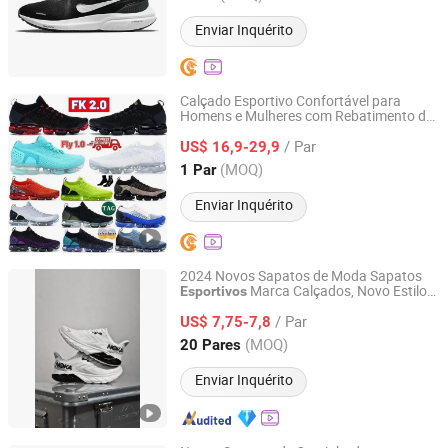
Enviar Inquérito
Calçado Esportivo Confortável para
Homens e Mulheres com Rebatimento de
Quanzhou Haosen Information Technology Service Co.,
Vapormax em Tecido Absorvente de
Ltd.
/ Par
Choque e Respirável
US$ 16,9-29,9
(MOQ)
1 Par
Fujian, China
Desde 2026
Enviar Inquérito
2024 Novos Sapatos de Moda Sapatos
Marca Calçados, Novo Estilo
Esportivos
GUANGZHOU ZUTA IMPORT AND EXPORT TRADING CO.,
Casual
Masculino para Corrida,
Tênis
LTD.
/ Par
Estoque de Baixo MOQ Sapatos de Lazer
US$ 7,75-7,8
Confortáveis
(MOQ)
20 Pares
Guangdong, China
Desde 2024
Enviar Inquérito