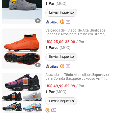
Fujian, China
Desde 2026
(MOQ)
1 Par
Enviar Inquérito
Calçados de Futebol de Alta Qualidade
Longos e Altos para Treino em Grama,
Quanzhou Feitianyue Trading Co., Ltd.
Venda por Atacado
/ Par
US$ 25,00-35,00
Fujian, China
Desde 2026
(MOQ)
5 Pares
Enviar Inquérito
Atacado de
Masculinos
Tênis
Esportivos
para Corrida Basquete Luxuoso Air Tn
Quanzhou Shenghong Longquan Trade Co., Ltd.
Calçados de Marca
/ Par
US$ 49,99-59,99
Fujian, China
Desde 2026
(MOQ)
1 Par
Enviar Inquérito