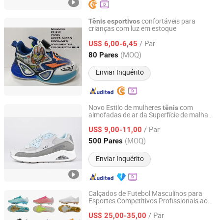
confortáveis para
Tênis
esportivos
crianças com luz em estoque
Jinjing Shengruixin Import And Export Co., Ltd.
/ Par
US$ 6,00-6,45
Fujian, China
Desde 2017
(MOQ)
80 Pares
Enviar Inquérito
Novo Estilo de mulheres
com
tênis
almofadas de ar da Superfície de malha
Xiamen Mango Fashion Shoes Trade Co., Ltd
de calçado de desporto elevador sapatos
/ Par
de Treinamento de
de corrida leve
US$ 9,00-11,00
tênis
Fujian, China
Desde 2021
(MOQ)
500 Pares
Enviar Inquérito
Calçados de Futebol Masculinos para
Esportes Competitivos Profissionais ao
Quanzhou Feitianyue Trading Co., Ltd.
Ar Livre Venda por Atacado
/ Par
US$ 25,00-35,00