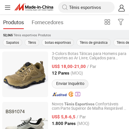
Produtos
Fornecedores
Tênis esportivos
Produtos
52,065
Sapatos
Tênis
botas esportivas
Tênis de ginástica
Tênis d
3-Colors Botas Táticas para Homens para
Esportes ao Ar Livre, Calçados para
Yiwu Wisdom Import & Export Co., Ltd.
Corrida e Caminhada
/ Par
US$ 18,00-21,00
Zhejiang, China
Desde 2009
(MOQ)
12 Pares
Enviar Inquérito
Novos
Confortáveis
Tênis
Esportivos
com Parte Superior de Malha Respirável e
Quanzhou Bestway Import and Export Co., Ltd.
Solado MD para Corrida Atlética
/ Par
US$ 5,8-6,5
Fujian, China
Desde 2018
(MOQ)
1.800 Pares