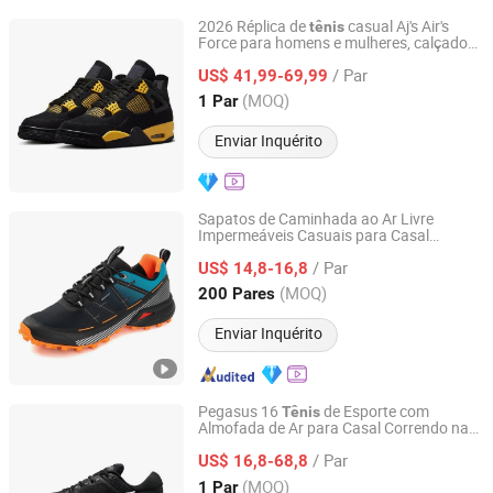
2026 Réplica de
casual Aj's Air's
tênis
Force para homens e mulheres, calçado
Quanzhou Yuehan Yue Trading Co., Ltd.
de marca, esportivo, luxo, basquete,
/ Par
réplica espelhada
US$ 41,99-69,99
Fujian, China
Desde 2026
(MOQ)
1 Par
Enviar Inquérito
Sapatos de Caminhada ao Ar Livre
Impermeáveis Casuais para Casal
Fujian Putian Huamin Import and Export Co., Ltd
Sapatos de Trekking
Esportivos
/ Par
US$ 14,8-16,8
Fujian, China
Desde 2020
(MOQ)
200 Pares
Enviar Inquérito
Pegasus 16
de Esporte com
Tênis
Almofada de Ar para Casal Correndo na
Fuzhou Cangshan Minda Xinchuang Trading Co., Ltd.
Lua
/ Par
US$ 16,8-68,8
Fujian, China
Desde 2025
(MOQ)
1 Par