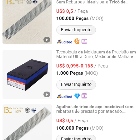
S
Rebarbas, I
ais para
em
de
Tricô
de
WENZHOU BAOCHUN MEDICAL INSTRUMENT CO., LTD.
Roupas
Boneca
de
/ Peça
US$ 0,5
Zhejiang, China
Desde 2026
(MOQ)
100.000 Peças
Enviar Inquérito
Tecnologia
Moldag
Precisão
de
em
de
em
Material Ultra Duro, Medidor
Malha
de
em
Changzhou Longfu Knitting Co., Ltd.
, Peças
Reposição para
Aço
Inoxidável
de
/ Peça
Fecho
US$ 0,095-0,168
Agulha
de
Jiangsu, China
Desde 2025
(MOQ)
1.000 Peças
Enviar Inquérito
s
s
Agulha
de
tricô
de
aço
inoxidável
em
rebarbas
precisão por atacado,
de
WENZHOU BAOCHUN MEDICAL INSTRUMENT CO., LTD.
s
artesanato
tamanho
agulha
de
de
/ Peça
personalizado, fornecimento
fábrica
US$ 0,5
de
Zhejiang, China
Desde 2026
(MOQ)
100.000 Peças
Enviar Inquérito