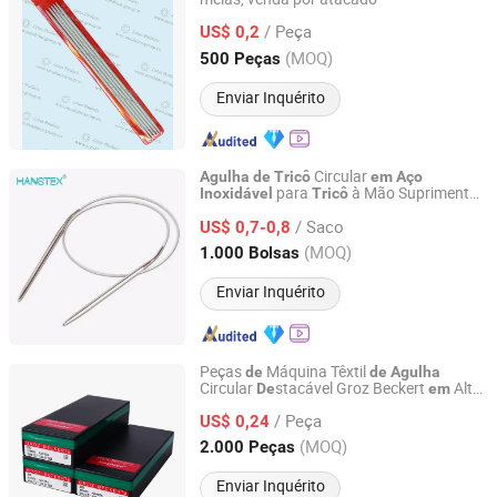
Ningbo Sunshine Import & Export Co., Ltd.
/ Peça
US$ 0,2
Zhejiang, China
Desde 2007
(MOQ)
500 Peças
Enviar Inquérito
Circular
Agulha
de
Tricô
em
Aço
para
à Mão Suprimentos
Inoxidável
Tricô
NINGBO HOBA INTERNATIONAL TRADING CO., LTD.
Costura para
de
Tricô
/ Saco
US$ 0,7-0,8
Zhejiang, China
Desde 2011
(MOQ)
1.000 Bolsas
Enviar Inquérito
Peças
Máquina Têxtil
de
de
Agulha
Circular
stacável Groz Beckert
Alta
De
em
Changzhou Longfu Knitting Co., Ltd.
Venda
/ Peça
US$ 0,24
Jiangsu, China
Desde 2025
(MOQ)
2.000 Peças
Enviar Inquérito