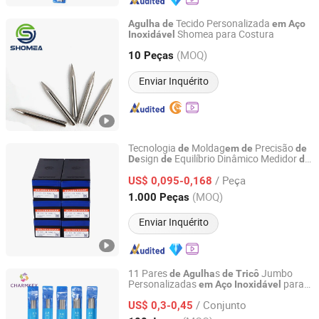
Tecido Personalizada
Agulha
de
em
Aço
Shomea para Costura
Inoxidável
Shenzhen Shomea Hardware Products Co., Ltd.
(MOQ)
10 Peças
Guangdong, China
Desde 2018
Enviar Inquérito
Tecnologia
Moldag
Precisão
de
em
de
de
sign
Equilíbrio Dinâmico Medidor
De
de
de
Changzhou Longfu Knitting Co., Ltd.
Malha
Peças
de
Aço
Inoxidável
de
/ Peça
Reposição para
Guia
US$ 0,095-0,168
Agulha
Jiangsu, China
Desde 2025
(MOQ)
1.000 Peças
Enviar Inquérito
11 Pares
s
Jumbo
de
Agulha
de
Tricô
Personalizadas
para
em
Aço
Inoxidável
Shanghai Charmkey Textile Co., Ltd.
Suéter e Meias
/ Conjunto
US$ 0,3-0,45