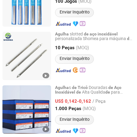
Shanghai, China
Desde 2020
(MOQ)
100 Jogos
Enviar Inquérito
slotted
Agulha
de
aço
inoxidável
personalizada Shomea para máquina
de
Shenzhen Shomea Hardware Products Co., Ltd.
costura
(MOQ)
10 Peças
Guangdong, China
Desde 2018
Enviar Inquérito
s
Douradas
Agulha
de
Tricô
de
Aço
Alta Qualida
para
Inoxidável
de
de
Changzhou Longfu Knitting Co., Ltd.
Máquina
Circular
de
Tricô
/ Peça
US$ 0,142-0,162
Jiangsu, China
Desde 2025
(MOQ)
1.000 Peças
Enviar Inquérito