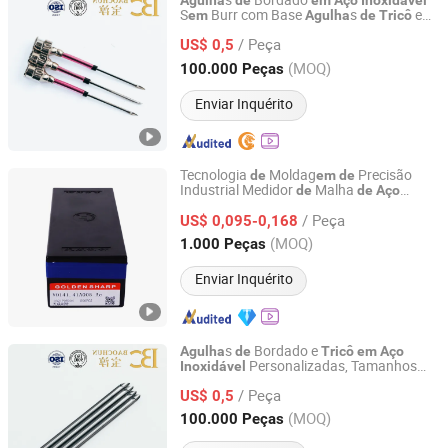
s
Bordado
Agulha
de
em
Aço
Inoxidável
S
Burr com Base
s
e
em
Agulha
de
Tricô
WENZHOU BAOCHUN MEDICAL INSTRUMENT CO., LTD.
Costura Personalizadas
/ Peça
US$ 0,5
Zhejiang, China
Desde 2026
(MOQ)
100.000 Peças
Enviar Inquérito
Tecnologia
Moldag
Precisão
de
em
de
Industrial Medidor
Malha
de
de
Aço
Changzhou Longfu Knitting Co., Ltd.
Dois Lados Máquina
Inoxidável
de
de
/ Peça
Jersey com Gancho
US$ 0,095-0,168
Agulha
de
Jiangsu, China
Desde 2025
(MOQ)
1.000 Peças
Enviar Inquérito
s
Bordado e
Agulha
de
Tricô
em
Aço
Personalizadas, Tamanhos
Inoxidável
WENZHOU BAOCHUN MEDICAL INSTRUMENT CO., LTD.
Não Padrão Disponíveis
/ Peça
US$ 0,5
Zhejiang, China
Desde 2026
(MOQ)
100.000 Peças