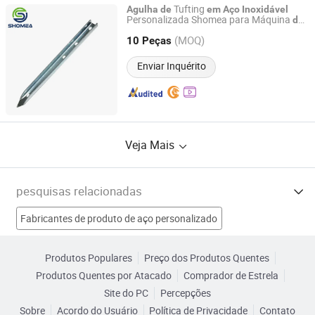
Tufting
Agulha
de
em
Aço
Inoxidável
Personalizada Shomea para Máquina
de
Shenzhen Shomea Hardware Products Co., Ltd.
Costura
(MOQ)
10 Peças
Guangdong, China
Desde 2018
Enviar Inquérito
Veja Mais
pesquisas relacionadas
Fabricantes de produto de aço personalizado
Fabricantes de aço de alta qualidade
Produtos Populares
Preço dos Produtos Quentes
Produtos Quentes por Atacado
Comprador de Estrela
Fabricantes de Aço Inoxidável Máquina
Site do PC
Percepções
Sobre
Acordo do Usuário
Política de Privacidade
Contato
Fabricantes de Todo em Aço Inoxidável