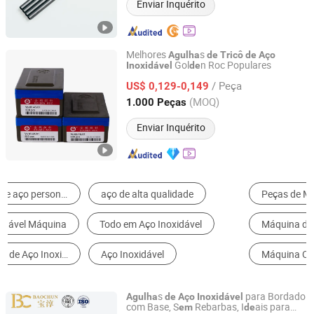
Enviar Inquérito
Melhores
s
Agulha
de
Tricô
de
Aço
Gol
n Roc Populares
Inoxidável
de
Changzhou Longfu Knitting Co., Ltd.
/ Peça
US$ 0,129-0,149
Jiangsu, China
Desde 2025
(MOQ)
1.000 Peças
Enviar Inquérito
Peças de Maquinaria Têxtil
Utensílios de Costura e Tecer
Máquina de Tricô
Outra Maquinaria Têxtil
Máquina Overlock
Máquina de Tecelagem
s
para Bordado
Agulha
de
Aço
Inoxidável
com Base, S
Rebarbas, I
ais para
em
de
WENZHOU BAOCHUN MEDICAL INSTRUMENT CO., LTD.