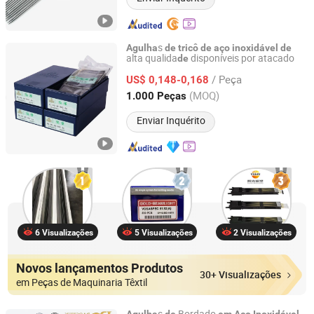
s
Agulha
de
tricô
de
aço
inoxidável
de
alta qualida
disponíveis por atacado
de
Changzhou Longfu Knitting Co., Ltd.
/ Peça
US$ 0,148-0,168
Jiangsu, China
Desde 2025
(MOQ)
1.000 Peças
Enviar Inquérito
6 Visualizações
5 Visualizações
2 Visualizações
Novos lançamentos Produtos
30+ Visualizações
em Peças de Maquinaria Têxtil