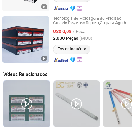
Tecnologia
Moldag
Precisão
de
em
de
Guia
Peças
Reposição para
de
de
Agulha
Changzhou Longfu Knitting Co., Ltd.
Malharia
Medida
Gancho
de
de
de
/ Peça
US$ 0,08
Jiangsu, China
Desde 2025
(MOQ)
2.000 Peças
Enviar Inquérito
Vídeos Relacionados