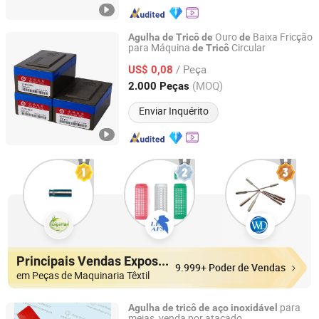
Ouro
Baixa Fricção
Agulha
de
Tricô
de
de
para Máquina
Circular
de
Tricô
Changzhou Longfu Knitting Co., Ltd.
/ Peça
US$ 0,08
Jiangsu, China
Desde 2025
(MOQ)
2.000 Peças
Enviar Inquérito
Principais Vendas Expositores
9.999+ Poder de Vendas
em Peças de Maquinaria Têxtil
para
Agulha
de
tricô
de
aço
inoxidável
meias, venda por atacado