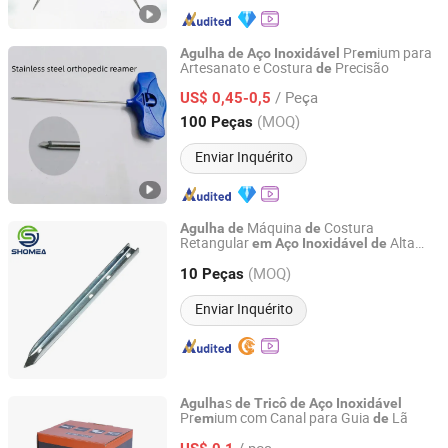
Pr
ium para
Agulha
de
Aço
Inoxidável
em
Artesanato e Costura
Precisão
de
Dongguan Yuelinsen Metal Technology Co., Ltd.
/ Peça
US$ 0,45-0,5
Guangdong, China
Desde 2025
(MOQ)
100 Peças
Enviar Inquérito
Máquina
Costura
Agulha
de
de
Retangular
Alta
em
Aço
Inoxidável
de
Shenzhen Shomea Hardware Products Co., Ltd.
Dureza Personalizada Shomea
(MOQ)
10 Peças
Guangdong, China
Desde 2018
Enviar Inquérito
s
Agulha
de
Tricô
de
Aço
Inoxidável
Pr
ium com Canal para Guia
Lã
em
de
Changzhou Longfu Knitting Co., Ltd.
/ pcs