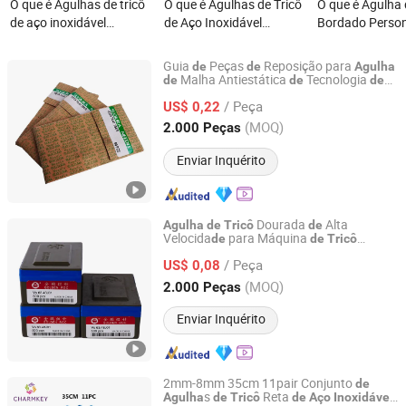
O que é Agulhas de tricô
O que é Agulhas de Tricô
O que é Agulha
de aço inoxidável
de Aço Inoxidável
Bordado Person
originais japonesas para
Personalizadas Retas e
em Aço Inoxidá
máquinas de tricô
Curvas, Alfinetes de Tricô
Shomea para Tr
Guia
Peças
Reposição para
de
de
Agulha
circulares industriais
à Mão, Agulha de Crochê
Malha Antiestática
Tecnologia
de
de
de
Changzhou Longfu Knitting Co., Ltd.
Moldag
Precisão
em
de
Polida e Lisa para Tricô à
/ Peça
US$ 0,22
Mão, Artesanato DIY
Jiangsu, China
Desde 2025
(MOQ)
2.000 Peças
Enviar Inquérito
Dourada
Alta
Agulha
de
Tricô
de
Velocida
para Máquina
de
de
Tricô
Changzhou Longfu Knitting Co., Ltd.
Circular
/ Peça
US$ 0,08
Jiangsu, China
Desde 2025
(MOQ)
2.000 Peças
Enviar Inquérito
2mm-8mm 35cm 11pair Conjunto
de
s
Reta
Agulha
de
Tricô
de
Aço
Inoxidável
Shanghai Charmkey Textile Co., Ltd.