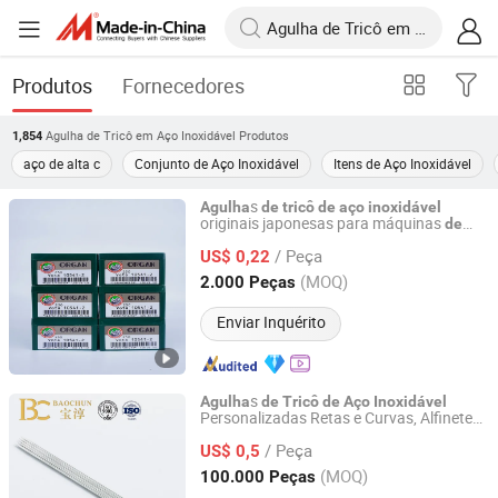
Produtos
Fornecedores
Agulha de Tricô em Aço Inoxidável
Produtos
1,854
aço de alta c
Conjunto de Aço Inoxidável
Itens de Aço Inoxidável
s
Agulha
de
tricô
de
aço
inoxidável
originais japonesas para máquinas
de
Changzhou Longfu Knitting Co., Ltd.
circulares industriais
tricô
/ Peça
US$ 0,22
Jiangsu, China
Desde 2025
(MOQ)
2.000 Peças
Enviar Inquérito
s
Agulha
de
Tricô
de
Aço
Inoxidável
Personalizadas Retas e Curvas, Alfinetes
WENZHOU BAOCHUN MEDICAL INSTRUMENT CO., LTD.
à Mão,
Crochê Polida
de
Tricô
Agulha
de
/ Peça
e Lisa para
à Mão, Artesanato DIY
US$ 0,5
Tricô
Zhejiang, China
Desde 2026
(MOQ)
100.000 Peças