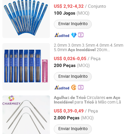
Oca para DIY Craft
/ Conjunto
US$ 2,92-4,32
Shanghai, China
Desde 2020
(MOQ)
100 Jogos
Enviar Inquérito
2.0mm 3.0mm 3.5mm 4.0mm 4.5mm
5.0mm
20cm
Aço
Inoxidável
Ningbo Liberty Port Textile Co., Ltd.
Comprimento
Agulha
de
Tricô
/ Peça
US$ 0,026-0,05
Zhejiang, China
Desde 2022
(MOQ)
200 Peças
Enviar Inquérito
s
Circulares
Agulha
de
Tricô
em
Aço
para
à Mão com Lã
Inoxidável
Tricô
Shanghai Charmkey Textile Co., Ltd.
/ Peça
US$ 0,39-0,49
Shanghai, China
Desde 2020
(MOQ)
2.000 Peças
Enviar Inquérito