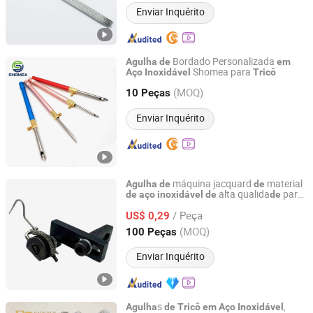
Enviar Inquérito
Bordado Personalizada
Agulha
de
em
Shomea para
Aço
Inoxidável
Tricô
Shenzhen Shomea Hardware Products Co., Ltd.
(MOQ)
10 Peças
Guangdong, China
Desde 2018
Enviar Inquérito
máquina jacquard
material
Agulha
de
de
alta qualida
para
de
aço
inoxidável
de
de
Changzhou Longfu Knitting Co., Ltd.
máquina
circular
de
tricô
/ Peça
US$ 0,29
Jiangsu, China
Desde 2025
(MOQ)
100 Peças
Enviar Inquérito
s
,
Agulha
de
Tricô
em
Aço
Inoxidável