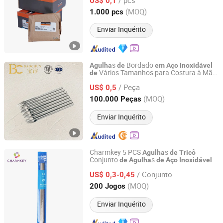
US$ 0,1
Jiangsu, China
Desde 2025
(MOQ)
1.000 pcs
Enviar Inquérito
s
Bordado
Agulha
de
em
Aço
Inoxidável
Vários Tamanhos para Costura à Mão
de
WENZHOU BAOCHUN MEDICAL INSTRUMENT CO., LTD.
Bordados
Vestuário
em
de
/ Peça
US$ 0,5
Zhejiang, China
Desde 2026
(MOQ)
100.000 Peças
Enviar Inquérito
Charmkey 5 PCS
s
Agulha
de
Tricô
Conjunto
s
de
Agulha
de
Aço
Inoxidável
Shanghai Charmkey Textile Co., Ltd.
/ Conjunto
US$ 0,3-0,45
Shanghai, China
Desde 2020
(MOQ)
200 Jogos
Enviar Inquérito