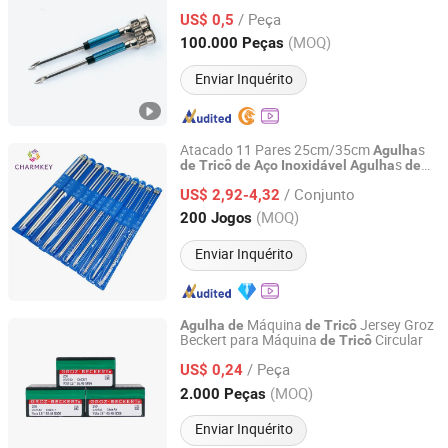
e Tecelag
Tricô
em
/ Peça
US$ 0,5
Zhejiang, China
Desde 2026
(MOQ)
100.000 Peças
Enviar Inquérito
Atacado 11 Pares 25cm/35cm
s
Agulha
s
de
Tricô
de
Aço
Inoxidável
Agulha
de
Shanghai Charmkey Textile Co., Ltd.
Costura
/ Conjunto
US$ 2,92-4,32
Shanghai, China
Desde 2020
(MOQ)
200 Jogos
Enviar Inquérito
Máquina
Jersey Groz
Agulha
de
de
Tricô
Beckert para Máquina
Circular
de
Tricô
Changzhou Longfu Knitting Co., Ltd.
/ Peça
US$ 0,24
Jiangsu, China
Desde 2025
(MOQ)
2.000 Peças
Enviar Inquérito