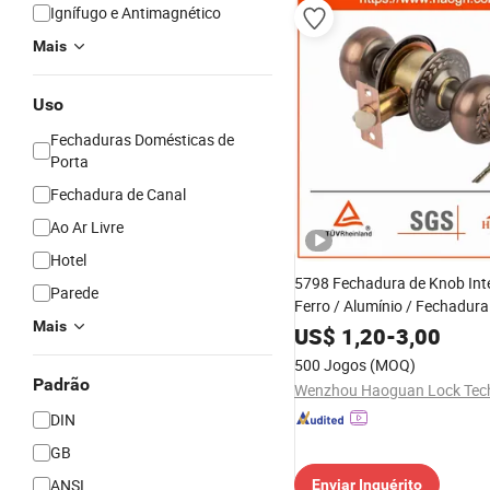
Ignífugo e Antimagnético
Mais
Uso
Fechaduras Domésticas de
Porta
Fechadura de Canal
Ao Ar Livre
Hotel
5798 Fechadura de Knob Inte
Parede
Ferro / Alumínio / Fechadura
Mais
Segurança Nova Alavanca pa
US$
1,20
-
3,00
da Frente Hardware de Maniv
500 Jogos
(MOQ)
Cilindro de Fechadura de Mo
Padrão
de Fechadura Redonda
DIN
GB
ANSI
Enviar Inquérito