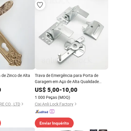
 de Zinco de Alta
Trava de Emergência para Porta de
Garagem em Aço de Alta Qualidade
para Al-Ckst-005
0
US$
5,00
-
10,00
1 000 Peças
(MOQ)
E CO., LTD
Cixi Anli Lock Factory
Enviar Inquérito