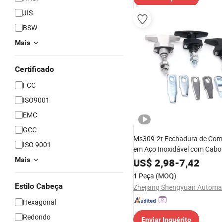
JIS
BSW
Mais
Certificado
FCC
ISO9001
EMC
GCC
Ms309-2t Fechadura de Co
ISO 9001
em Aço Inoxidável com Cab
Ms309-3
Mais
US$
2,98
-
7,42
1 Peça
(MOQ)
Estilo Cabeça
Hexagonal
Redondo
Enviar Inquérito