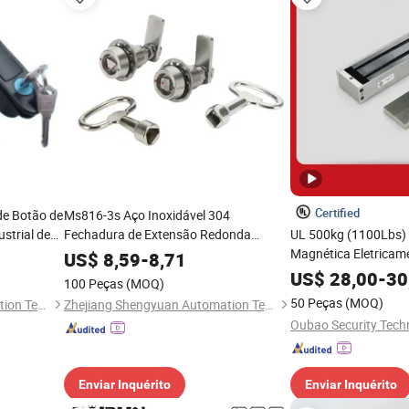
Certified
de Botão de
Ms816-3s Aço Inoxidável 304
strial de
Fechadura de Extensão Redonda
UL 500kg (1100Lbs)
7 Botão de
Fechadura de Distribuição Fechadura de
Magnética Eletricam
US$
8,59
-
8,71
059
Torção Triangular
Porta Única de Alta 
US$
28,00
-
30
100 Peças
(MOQ)
50 Peças
(MOQ)
Zhejiang Shengyuan Automation Technology Co., Ltd.
Zhejiang Shengyuan Automation Technology Co., Ltd.
Enviar Inquérito
Enviar Inquérito