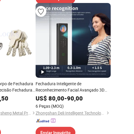
Corpo de Fechadura
Fechadura Inteligente de
Precisão Fechadura
Reconhecimento Facial Avançado 3D
com WiFi
,50
US$
80,00
-
90,00
6 Peças
(MOQ)
Jiangyin Orient Gangsheng Metal Products Co., Ltd.
Zhongshan Deli Intelligent Technology Co., Ltd.
Enviar Inquérito