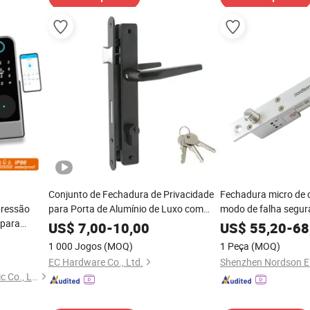
Conjunto de Fechadura de Privacidade
Fechadura micro de ci
pressão
para Porta de Alumínio de Luxo com
modo de falha segur
 para
Manípulo
segura, totalmente e
US$
7,00
-
10,00
US$
55,20
-
68
com chave de emerg
1 000 Jogos
(MOQ)
1 Peça
(MOQ)
EC Hardware Co., Ltd.
Shenzhen Jcsmarts Electronic Co., Limited