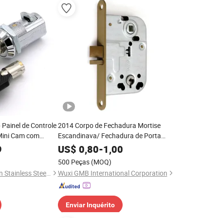
ainel de Controle
2014 Corpo de Fechadura Mortise
Mini Cam com
Escandinava/ Fechadura de Porta
Portas de Armários
Interior Nórdica
9
US$
0,80
-
1,00
500 Peças
(MOQ)
Foshan Tonghuashun Stainless Steel Products Co., Ltd.
Wuxi GMB International Corporation
Enviar Inquérito