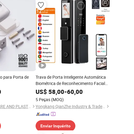
o para Porta de
Trava de Porta Inteligente Automática
Biométrica de Reconhecimento Facial
WiFi Multilíngue Tuya 3D
0
US$
58,00
-
60,00
5 Peças
(MOQ)
TOPUNION HARDWARE AND PLASTIC CO., LIMITED
Yongkang QianZhe Industry & Trade Co., Ltd.
Enviar Inquérito