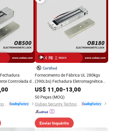
Certified
 Fechadura
Fornecimento de Fábrica UL 280kgs
ente Controlada de
(390Lbs) Fechadura Eletromagnética
Resistência
Controlada por Eletricidade
,00
US$
11,00
-
13,00
50 Peças
(MOQ)
Oubao Security Technology Co., Ltd.
Oubao Security Technology Co., Ltd.
Enviar Inquérito