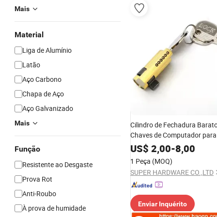
Mais
Material
Liga de Alumínio
Latão
Aço Carbono
Chapa de Aço
Aço Galvanizado
Mais
Cilindro de Fechadura Barat
Chaves de Computador para 
Dupla Abertura
US$
2,00
-
8,00
Função
1 Peça
(MOQ)
Resistente ao Desgaste
SUPER HARDWARE CO.,LTD
Prova Rot
Anti-Roubo
Enviar Inquérito
À prova de humidade