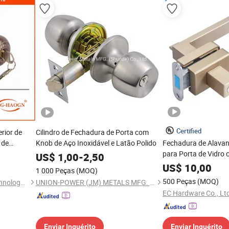
Certified
rior de
Cilindro de Fechadura de Porta com
 de
Knob de Aço Inoxidável e Latão Polido
Fechadura de Alavan
ra Porta
para Porta de Vidro 
US$
1,00
-
2,50
ela e
Alumínio
US$
10,00
1 000 Peças
(MOQ)
rtise Corpo
500 Peças
(MOQ)
Wenzhou Haoguan Lock Technology Co., Ltd
UNION-POWER (JM) METALS MFG. CO., LTD.
EC Hardware Co., Lt
Enviar Inquérito
Enviar Inquérito