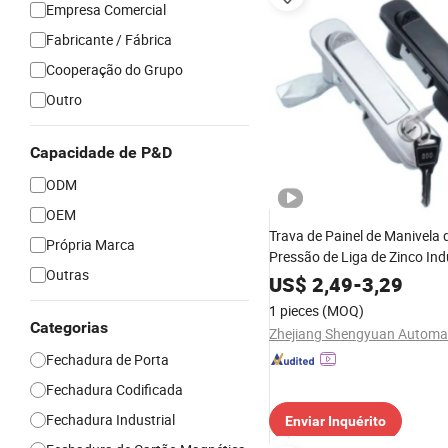
Empresa Comercial
Fabricante / Fábrica
Cooperação do Grupo
Outro
Capacidade de P&D
ODM
OEM
Trava de Painel de Manivela 
Própria Marca
Pressão de Liga de Zinco Indu
Outras
Alta Qualidade Haitan Ms73
US$
2,49
-
3,29
Pressão Elétrico Tuoxin Fs2
1 pieces
(MOQ)
Categorias
Fechadura de Porta
Fechadura Codificada
Fechadura Industrial
Enviar Inquérito