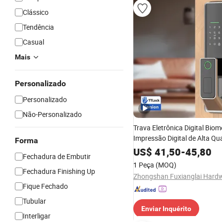
Clássico
Tendência
Casual
Mais
Personalizado
Personalizado
Não-Personalizado
Trava Eletrônica Digital Biom
Impressão Digital de Alta Qu
Forma
para Porta Residencial com 
US$
41,50
-
45,80
Fechadura de Embutir
Empurrar e Puxar Inteligente
1 Peça
(MOQ)
Fechadura Finishing Up
Fique Fechado
Tubular
Enviar Inquérito
Interligar