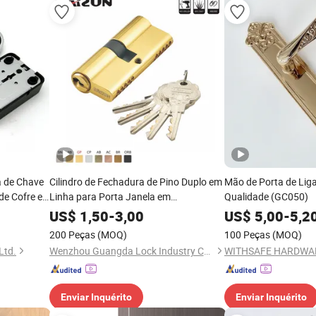
a de Chave
Cilindro de Fechadura de Pino Duplo em
Mão de Porta de Liga
de Cofre e
Linha para Porta Janela em
Qualidade (GC050)
Conformidade com TUV
US$
1,50
-
3,00
US$
5,00
-
5,2
200 Peças
(MOQ)
100 Peças
(MOQ)
Ltd.
Wenzhou Guangda Lock Industry Co., Ltd.
WITHSAFE HARDWAR
Enviar Inquérito
Enviar Inquérito