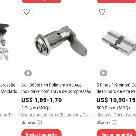
mpressão
Sk1-063pH-4s Polimento de Aço
5 Pinos (19 pinos) 
o Moldado
Inoxidável com Trava de Compressão
de Cilindro de Alta 
de Embutir
US$
1,65
-
1,70
US$
10,50
-
15
2 Peças
(MOQ)
500 Peças
(MOQ)
Zhejiang Shengyuan Automation Technology Co., Ltd.
Shangkun Industrial Technology Co., Ltd.
Enviar Inquérito
Enviar Inquérito