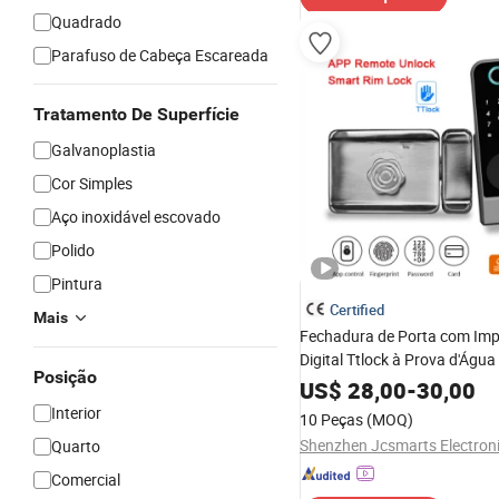
Quadrado
Parafuso de Cabeça Escareada
Tratamento De Superfície
Galvanoplastia
Cor Simples
Aço inoxidável escovado
Polido
Pintura
Certified
Mais
Fechadura de Porta com Im
Digital Ttlock à Prova d'Água
Posição
Exterior com WiFi
US$
28,00
-
30,00
Interior
10 Peças
(MOQ)
Quarto
Comercial