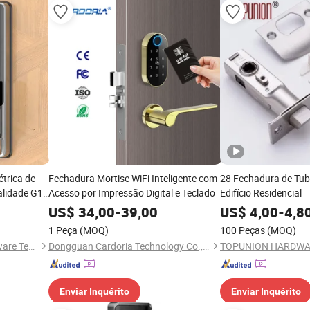
étrica de
Fechadura Mortise WiFi Inteligente com
28 Fechadura de Tub
alidade G1
Acesso por Impressão Digital e Teclado
Edifício Residencial
Sistema de
US$
34,00
-
39,00
US$
4,00
-
4,8
1 Peça
(MOQ)
100 Peças
(MOQ)
Zhongshan Fuxianglai Hardware Technology Co.,Ltd.
Dongguan Cardoria Technology Co., Ltd.
Enviar Inquérito
Enviar Inquérito