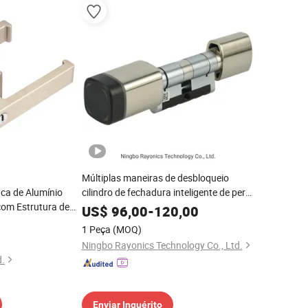
Múltiplas maneiras de desbloqueio
ca de Alumínio
cilindro de fechadura inteligente de perfil
com Estrutura de
europeu com cilindro ajustável para
US$
96,00
-
120,00
hotel e escritório
1 Peça
(MOQ)
Ningbo Rayonics Technology Co., Ltd.
d.
Enviar Inquérito