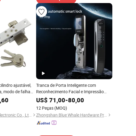
lindro ajustável,
Tranca de Porta Inteligente com
a, modo de falha
Reconhecimento Facial e Impressão
m aço inoxidável,
Digital da Tuya Smart Home Linked 3D
,60
US$
71,00
-
80,00
ência
12 Peças
(MOQ)
Shenzhen Nordson Electronic Co., Ltd.
Zhongshan Blue Whale Hardware Products Co., Ltd