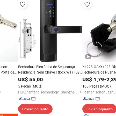
o com
Fechadura Eletrônica de Segurança
Xk223-OA/Xk223-Ob P
Porta de
Residencial Sem Chave Ttlock WiFi Tuya
Fechadura de Push 
Impressão Digital Teclado Inteligente
Chave Tubular para 
US$
55,00
US$
1,79
-
2,3
Fechadura Digital com Código PIN
5 Peças
(MOQ)
100 Peças
(MOQ)
Instalação Fácil Bluetooth Segurança
Hui Zhenfeng Technology (Shenzhen) Co., Ltd.
para Porta
Enviar Inquérito
Enviar Inquérito