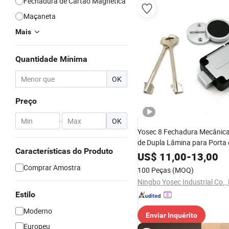
Fechadura de Cartão Magnética
Maçaneta
Mais
Quantidade Mínima
OK
Preço
-
OK
Yosec 8 Fechadura Mecânic
de Dupla Lâmina para Porta 
Características do Produto
Cofrinho de Segurança
US$
11,00
-
13,00
Comprar Amostra
100 Peças
(MOQ)
Ningbo Yosec Industrial Co., 
Estilo
Moderno
Enviar Inquérito
Europeu