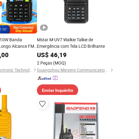
 10W Banda
Mstar M-UV7 Walkie Talkie de
Longo Alcance FM
Emergência com Tela LCD Brilhante
ie Resistente à
,00
US$
46,19
2 Peças
(MOQ)
Quanzhou Gubao Electronic Technology Co., Ltd.
Guangzhou Minxing Communication Equipment Co., Ltd.
Enviar Inquérito