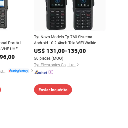
Tyt Novo Modelo Tp-760 Sistema
onal Portátil
Android 10 2.4inch Tela WiFi Walkie
o VHF UHF
Talkie
US$
131,00
-
135,00
DMR Rádio
96,00
50 pieces
(MOQ)
alkie (BP660)
Tyt Electronics Co., Ltd.
Fujian Belfone Communications Technology Co., Ltd.
Enviar Inquérito