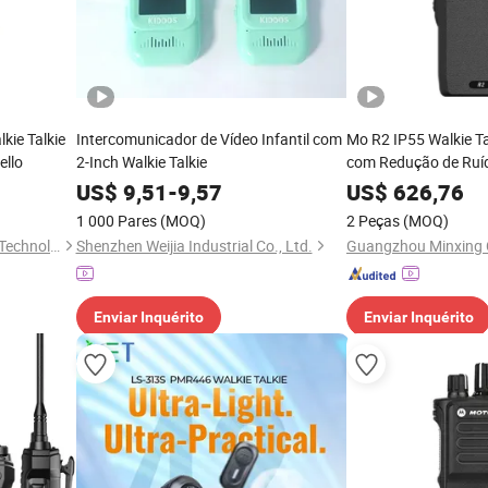
kie Talkie
Intercomunicador de Vídeo Infantil com
Mo R2 IP55 Walkie Ta
ello
2-Inch Walkie Talkie
com Redução de Ruí
Duração
US$
9,51
-
9,57
US$
626,76
1 000 Pares
(MOQ)
2 Peças
(MOQ)
Quanzhou Gubao Electronic Technology Co., Ltd.
Shenzhen Weijia Industrial Co., Ltd.
Enviar Inquérito
Enviar Inquérito