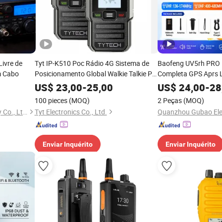
Livre de
Tyt IP-K510 Poc Rádio 4G Sistema de
Baofeng UV5rh PRO
m Cabo
Posicionamento Global Walkie Talkie Ptt
Completa GPS Aprs 
Sos Monitor Rádio Preço de Fábrica
com Ipx5 Walkie Talk
US$
23,00
-
25,00
US$
24,00
-
28
Água
100 pieces
(MOQ)
2 Peças
(MOQ)
Quanzhou Saiwei Technology Co., Ltd.
Tyt Electronics Co., Ltd.
Enviar Inquérito
Enviar Inquérito