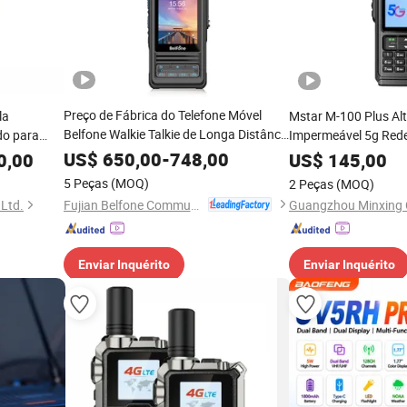
Preço de Fábrica do Telefone Móvel
la
Mstar M-100 Plus Al
Belfone Walkie Talkie de Longa Distância
do para
Impermeável 5g Red
Global Ptt Poc Rádio Bluetooth Walkie
Chamada Walkie Talk
US$
650,00
-
748,00
0,00
US$
145,00
Talkie (BF-SCP810)
5 Peças
(MOQ)
2 Peças
(MOQ)
Fujian Belfone Communications Technology Co., Ltd.
 Ltd.
Enviar Inquérito
Enviar Inquérito