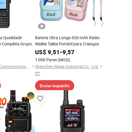
ta Qualidade
Bateria Ultra Longa 650 mAh Rádio
e Completa Grupo
Walkie Talkie Portátil para Crianças
ie
US$
9,51
-
9,57
1 000 Pares
(MOQ)
Guangzhou Minxing Communication Equipment Co., Ltd.
Shenzhen Weijia Industrial Co., Ltd.
Enviar Inquérito