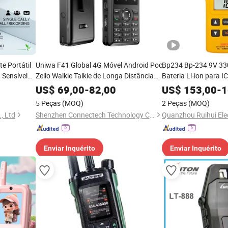
e Portátil
Uniwa F41 Global 4G Móvel Android Poc
Bp234 Bp-234 9V 33
 Sensível
Zello Walkie Talkie de Longa Distância
Bateria Li-ion para 
PS e
com Cartão SIM
GM1600e Walkie Talk
US$
69,00
-
82,00
US$
153,00
-
1
de Grande Capacida
5 Peças
(MOQ)
2 Peças
(MOQ)
, Ltd
Shenzhen Connectech Technology Co., Ltd.
Enviar Inquérito
Enviar Inquérito