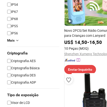
IP54
IP67
IP68
IP55
Novo 2PCS/Set Rádio Comu
IP56
para Crianças com Lanyard
Mais
US$
14,50
-
16,50
10 Peças
(MOQ)
Criptografia
Criptografia AES
Criptografia Básica
Enviar Inquérito
Criptografia DES
Criptografia ADP
Tipo de exposição
Visor de LCD