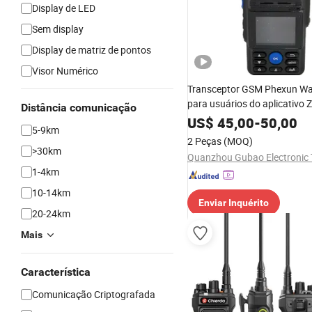
Display de LED
Sem display
Display de matriz de pontos
Visor Numérico
Transceptor GSM Phexun Wal
para usuários do aplicativo Z
Distância comunicação
US$
45,00
-
50,00
5-9km
2 Peças
(MOQ)
>30km
1-4km
10-14km
Enviar Inquérito
20-24km
Mais
Característica
Comunicação Criptografada