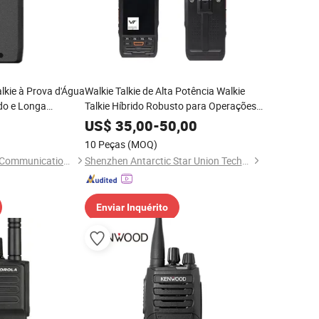
lkie à Prova d'Água
Walkie Talkie de Alta Potência Walkie
do e Longa
Talkie Híbrido Robusto para Operações
de Campo
US$
35,00
-
50,00
10 Peças
(MOQ)
Guangzhou Minxing Communication Equipment Co., Ltd.
Shenzhen Antarctic Star Union Technology Co., Ltd.
Enviar Inquérito