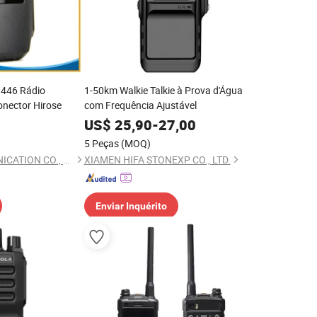
 446 Rádio
1-50km Walkie Talkie à Prova d'Água
nector Hirose
com Frequência Ajustável
US$
25,90
-
27,00
5 Peças
(MOQ)
BOND TELECOMMUNICATION CO., LIMITED
XIAMEN HIFA STONEXP CO., LTD.
Enviar Inquérito