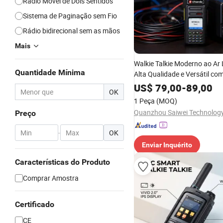
Rádio Móvel de Dois Sentidos
Sistema de Paginação sem Fio
Rádio bidirecional sem as mãos
Mais
Walkie Talkie Moderno ao Ar 
Quantidade Mínima
Alta Qualidade e Versátil co
US$
79,00
-
89,00
OK
1 Peça
(MOQ)
Preço
-
OK
Enviar Inquérito
Características do Produto
Comprar Amostra
Certificado
CE