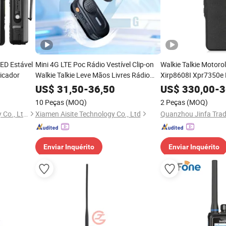
ED Estável
Mini 4G LTE Poc Rádio Vestível Clip-on
Walkie Talkie Motoro
icador
Walkie Talkie Leve Mãos Livres Rádio
Xirp8608I Xpr7350e
Bidirecional para Hotel Restaurante
Adequado para Rádi
US$
31,50
-
36,50
US$
330,00
-
3
Intercomunicador Dig
10 Peças
(MOQ)
2 Peças
(MOQ)
Quanzhou Saiwei Technology Co., Ltd.
Xiamen Aisite Technology Co., Ltd
Quanzhou Jinfa Tradi
Enviar Inquérito
Enviar Inquérito