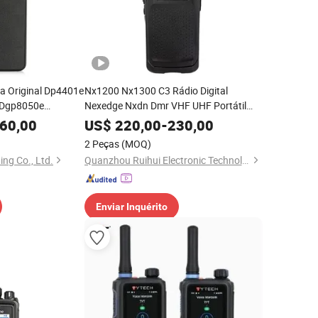
la Original Dp4401e
Nx1200 Nx1300 C3 Rádio Digital
 Dgp8050e
Nexedge Nxdn Dmr VHF UHF Portátil
o Portátil UHF/VHF
Comunicador
60,00
US$
220,00
-
230,00
ital
2 Peças
(MOQ)
ng Co., Ltd.
Quanzhou Ruihui Electronic Technology Co., Ltd.
Enviar Inquérito