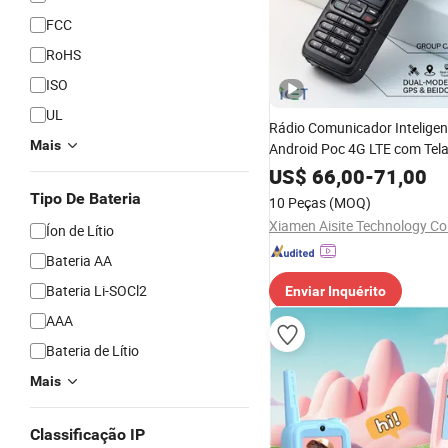
FCC
RoHS
ISO
UL
Rádio Comunicador Inteligent
Mais
Android Poc 4G LTE com Tela
ao Toque, Dois Caminhos, G
US$
66,00
-
71,00
Navegação por WiFi
Tipo De Bateria
10 Peças
(MOQ)
Xiamen Aisite Technology Co.
Íon de Lítio
Bateria AA
Bateria Li-SOCl2
Enviar Inquérito
AAA
Bateria de Lítio
Mais
Classificação IP