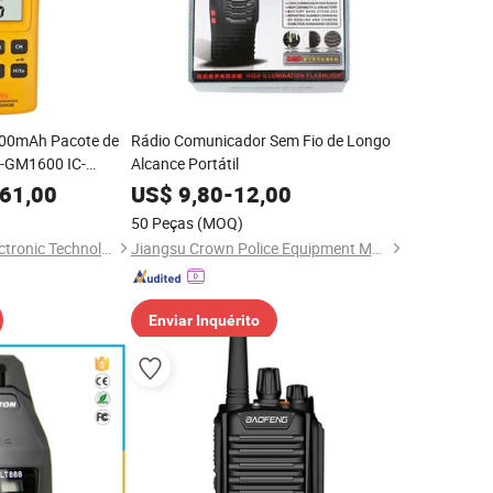
00mAh Pacote de
Rádio Comunicador Sem Fio de Longo
IC-GM1600 IC-
Alcance Portátil
ie Gmdss Bateria
61,00
US$
9,80
-
12,00
de
50 Peças
(MOQ)
Quanzhou Ruihui Electronic Technology Co., Ltd.
Jiangsu Crown Police Equipment Manufacturing Co., Ltd.
Enviar Inquérito