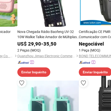
nicador
Nova Chegada Rádio Baofeng UV-32
Certificação CE PMR
10W Walkie Talkie Amador de Múltiplas
Comunicador com Co
Bandas UHF VHF Rádio de Aviação GPS
US$
29,90
-
35,50
Negociável
APP Ler Escrever Frequência
2 Peças
(MOQ)
1 Peça
(MOQ)
Shenzhen Xumeng Technology Co., Ltd.
Quanzhou Jimao Electronic Commerce Co., Ltd.
Enviar Inquérito
Enviar Inquérito