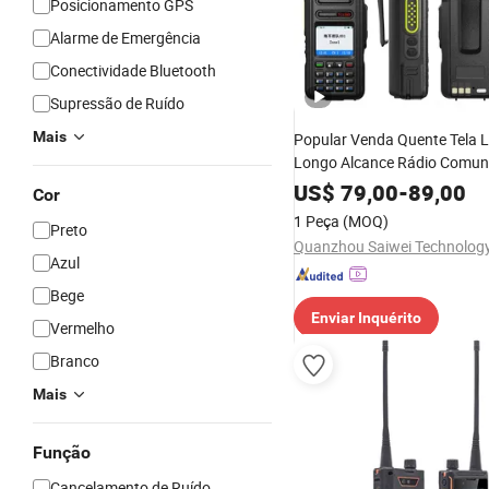
Posicionamento GPS
Alarme de Emergência
Conectividade Bluetooth
Supressão de Ruído
Mais
Popular Venda Quente Tela L
Longo Alcance Rádio Comun
US$
79,00
-
89,00
Cor
1 Peça
(MOQ)
Preto
Azul
Bege
Enviar Inquérito
Vermelho
Branco
Mais
Função
Cancelamento de Ruído