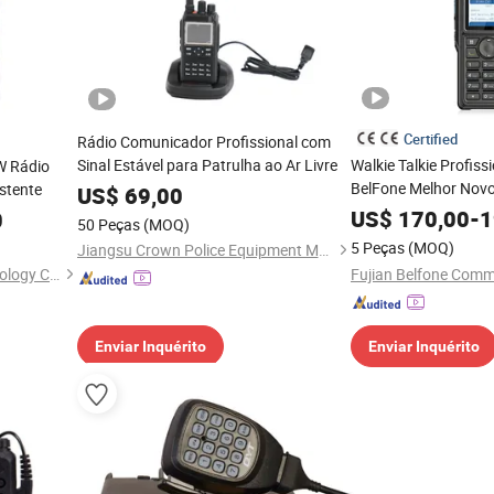
Certified
Rádio Comunicador Profissional com
Sinal Estável para Patrulha ao Ar Livre
Walkie Talkie Profissi
W Rádio
BelFone Melhor Nov
istente
US$
69,00
Frequência Digital 
US$
170,00
-
1
0
50 Peças
(MOQ)
Bidirecional Walkie T
5 Peças
(MOQ)
Jiangsu Crown Police Equipment Manufacturing Co., Ltd.
Shenzhen Connectech Technology Co., Ltd.
Enviar Inquérito
Enviar Inquérito