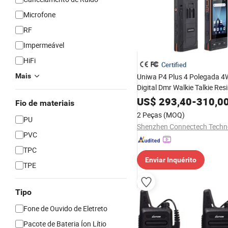
Microfone
RF
Impermeável
HiFi
Certified
Mais
Uniwa P4 Plus 4 Polegada 4
Digital Dmr Walkie Talkie Res
US$
293,40
-
310,0
Fio de materiais
2 Peças
(MOQ)
PU
PVC
TPC
Enviar Inquérito
TPE
Tipo
Fone de Ouvido de Eletreto
Pacote de Bateria Íon Lítio