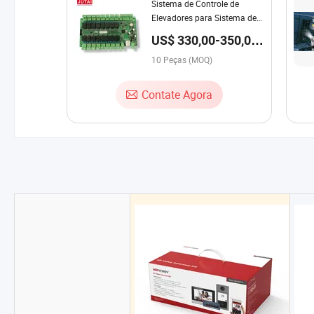
Sistema de Controle de
Elevadores para Sistema de
Intercomunicação de
US$ 330,00-350,00
Edifícios
/ Peça
10 Peças (MOQ)
Contate Agora