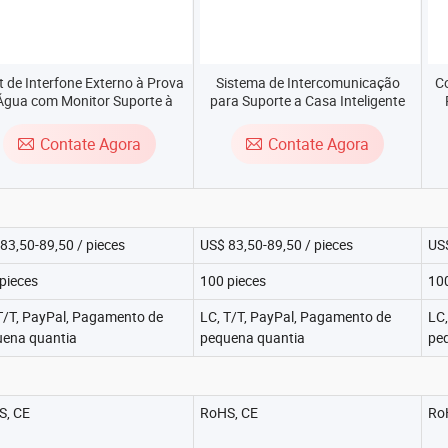
t de Interfone Externo à Prova
Sistema de Intercomunicação
C
Água com Monitor Suporte à
para Suporte a Casa Inteligente
são Noturna Casa Inteligente
com Cartão SD e Fechadura de
WiFi Vídeo Porteiro
Porta Kit de Vídeo Porteiro Tuya
Contate Agora
Contate Agora
Wifl
83,50-89,50 / pieces
US$ 83,50-89,50 / pieces
US$
pieces
100 pieces
100
T/T, PayPal, Pagamento de
LC, T/T, PayPal, Pagamento de
LC,
ena quantia
pequena quantia
pe
S, CE
RoHS, CE
Ro