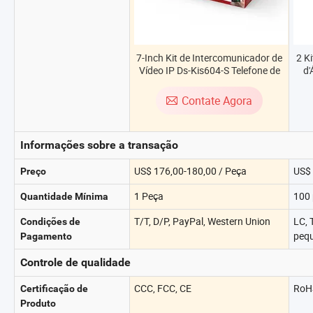
7-Inch Kit de Intercomunicador de
2 Ki
Vídeo IP Ds-Kis604-S Telefone de
d'
Porta Inteligente Hikvision para
Vi
Villa Sistema de Intercomunicação
Contate Agora
por Vídeo com Desbloqueio por
WiFi
Informações sobre a transação
US$ 176,00-180,00 / Peça
US$ 
Preço
1 Peça
100 
Quantidade Mínima
T/T, D/P, PayPal, Western Union
LC, 
Condições de
pequ
Pagamento
Controle de qualidade
CCC, FCC, CE
RoH
Certificação de
Produto