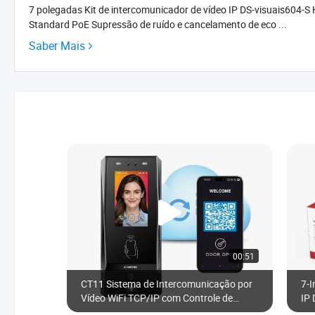
7 polegadas Kit de intercomunicador de vídeo IP DS-visuais604-S H
Standard PoE Supressão de ruído e cancelamento de eco ...
Saber Mais
00:51
CT11 Sistema de Intercomunicação por
7-I
Vídeo WiFi TCP/IP com Controle de
IP 
Acesso por Reconhecimento Facial com
Int