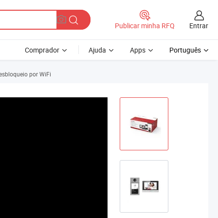
Entrar
Publicar minha RFQ
Comprador
Ajuda
Apps
Português
Desbloqueio por WiFi