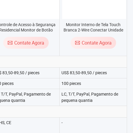
ontrole de Acesso à Segurança
Monitor Interno de Tela Touch
Residencial Monitor de Botão
Branca 2-Wire Conectar Unidade
Touch Ring 2 Fios Conectam
Externa Wlfi Vídeo Suporta Visão
Unidade Externa WiFi Vídeo
Noturna com Caixa IP Telefones
Contate Agora
Contate Agora
Porteiros
de Porta
 83,50-89,50 / pieces
US$ 83,50-89,50 / pieces
 pieces
100 pieces
 T/T, PayPal, Pagamento de
LC, T/T, PayPal, Pagamento de
quena quantia
pequena quantia
HS, CE
-