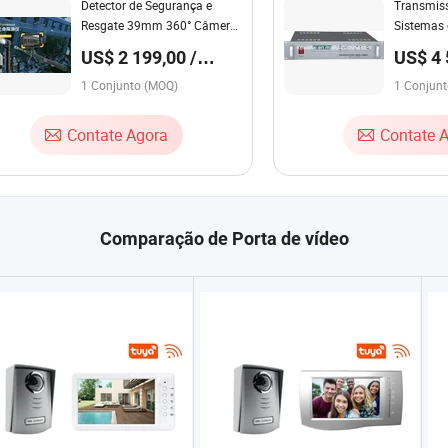
Detector de Segurança e
Transmiss
Resgate 39mm 360° Câmera
Sistemas
de Visualização 10.1inch 4K
Intercomu
US$ 2 199,00 /
US$ 4 
Sistema de Intercomunicação
Transmis
Conjunto
Conju
de Áudio e Vídeo com DVR
1 Conjunto (MOQ)
1 Conjun
WiFi Touch
Contate Agora
Contate 
Comparação de Porta de vídeo