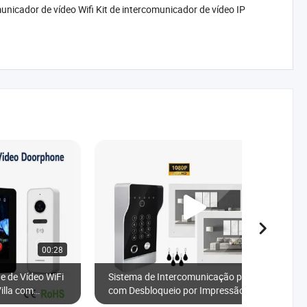
unicador de vídeo Wifi Kit de intercomunicador de vídeo IP
00:28
00:45
ne de Vídeo WiFi
Sistema de Intercomunicação por Vídeo
illa com
com Desbloqueio por Impressão Digital
5in1 para Campainha WiFi para Casa,