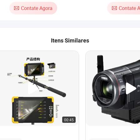
 Intercomunicação por Vídeo com
Contate Agora
Contate 
bloqueio WiFi
Itens Similares
00:45