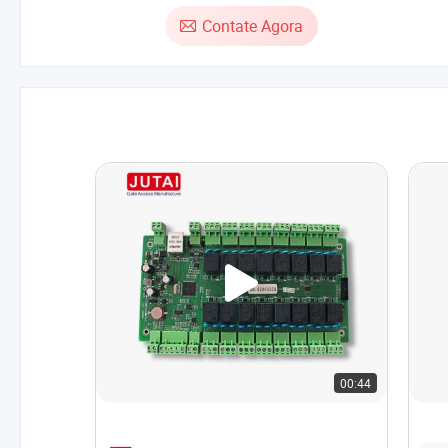
SDK Nuvem HTTPS Acesso Remoto para
de
Contate Agora
Abrir a Porta Controle de Acesso
Des
00:44