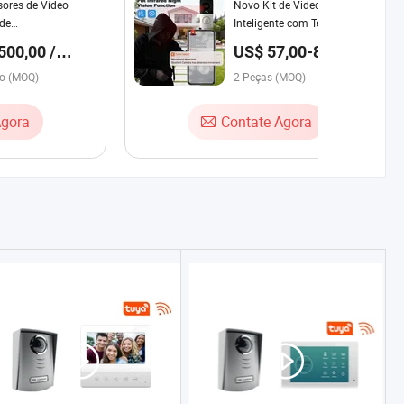
ores de Vídeo
Novo Kit de Videoporteiro
 de
Inteligente com Tela HD de 7
nicação por
Polegadas, Monitor de
500,00 /
US$ 57,00-87,00 /
são Sem Fio
Detecção de Movimento PIR,
nto
Peça
to (MOQ)
Campainha com Alarme Anti-
2 Peças (MOQ)
Vandalismo e Visão Noturna
Agora
Contate Agora