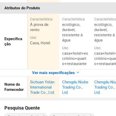
Atributos do Produto
Característica
Característica
Característic
À prova de
ecológico,
ecológico,
vento
durável,
durável,
resistente à
resistente à
Uso
Especifica
água
água
Casa, Hotel
ção
Uso
Uso
casa+hotel+es
casa+hotel
critório+quart
critório+qua
o+restaurante
o+restauran
Ver mais especificações
Sichuan Yelan
Chengdu Niuhe
Chengdu Ni
Nome do
International
Trading Co.,
Trading Co.,
Fornecedor
Trade Co., Ltd.
Ltd.
Ltd.
Pesquisa Quente