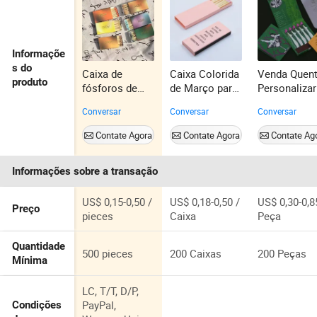
Informaçõe
s do
Caixa de
Caixa Colorida
Venda Quen
produto
fósforos de
de Março para
Personalizar
papelão com
Fósforos com
Fósforos de
Conversar
Conversar
Conversar
arte de
Logotipo
Luxo para
logotipo
Personalizado
Velas para
Contate Agora
Contate Agora
Contate Ag
personalizada,
Fósforos
Aniversário
caixa de
Caixa Colorida
Cigarro
Informações sobre a transação
fósforos de
Hotel Vela
Impressão 
boa qualidade
Fósforos
Relevo UV 
com palitos de
Fortes para
US$ 0,15-0,50 /
US$ 0,18-0,50 /
US$ 0,30-0,8
Preço
madeira, caixa
Caixa de
pieces
Caixa
Peça
de fósforos
Fósforos de
coloridos e
Vela
Quantidade
500 pieces
200 Caixas
200 Peças
seguros
Mínima
LC, T/T, D/P,
PayPal,
Condições