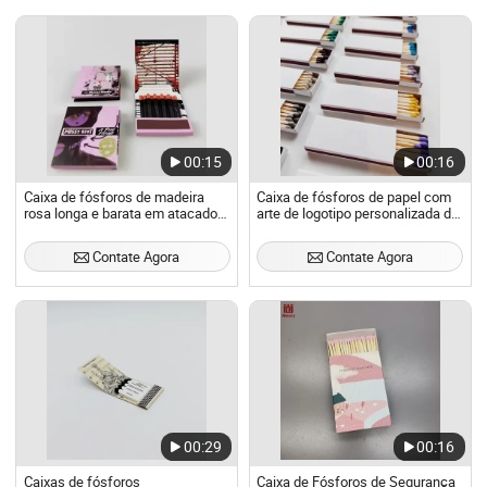
00:15
00:16
Caixa de fósforos de madeira
Caixa de fósforos de papel com
rosa longa e barata em atacado
arte de logotipo personalizada de
para uso doméstico 200MOQ
boa qualidade com caixa de
Fósforos de aniversário Fósforos
fósforos de madeira
Contate Agora
Contate Agora
domésticos Fósforos de hotel
00:29
00:16
Caixas de fósforos
Caixa de Fósforos de Segurança