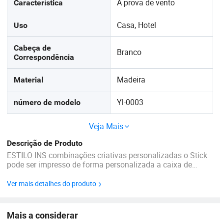
À prova de vento
Característica
Casa, Hotel
Uso
Cabeça de
Branco
Correspondência
Madeira
Material
Yl-0003
número de modelo
Veja Mais
Descrição de Produto
ESTILO INS combinações criativas personalizadas o Stick
pode ser impresso de forma personalizada a caixa de
segurança com padrão de logotipo corresponde a todas as
cores pretas Perfil da empresa Sichuan Yelan é baseado
Ver mais detalhes do produto
em Sichuan, China, foi fundada em ...
Mais a considerar