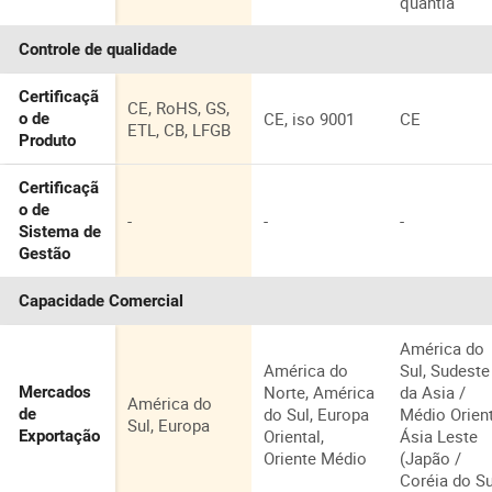
quantia
Controle de qualidade
Certificaçã
CE, RoHS, GS,
CE, iso 9001
CE
o de
ETL, CB, LFGB
Produto
Certificaçã
o de
-
-
-
Sistema de
Gestão
Capacidade Comercial
América do
América do
Sul, Sudeste
Norte, América
da Asia /
Mercados
América do
do Sul, Europa
Médio Orient
de
Sul, Europa
Oriental,
Ásia Leste
Exportação
Oriente Médio
(Japão /
Coréia do Su