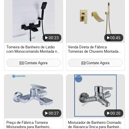
00:23
00:45
Torneira de Banheiro de Latão
Venda Direta de Fábrica
com Monocomando Montada na
Torneiras de Chuveiro Montadas
Parede para Banheira com
na Parede Personalizadas
Cascata
Sistema de Misturador de
Contate Agora
Contate Agora
Banheira Dourado Torneira de
Chuveiro
00:27
00:20
Preço de Fábrica Torneira
Misturador de Banheiro Cromado
Misturadora para Banheiro
de Alavanca Única para Banheira