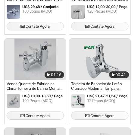
Montada na Parede em Latão
de Chuveiro
US$ 29,48 / Conjunto
US$ 12,00-30,00 / Peça
para Chuveiro e Banheira
100 Jogos (MOQ)
120 Peças (MOQ)
Contate Agora
Contate Agora
01:16
00:41
Venda Quente de Fábrica na
Torneira de Banheiro de Latão
China Torneira de Banho Montada
Cromado Moderna Ifan para
na Parede com Duplo Manípulo
Instalação na Parede com
US$ 10,00-13,50 / Peça
US$ 21,47-21,54 / Peça
em Zinco Econômica
Banheira
100 Peças (MOQ)
12 Peças (MOQ)
Contate Agora
Contate Agora