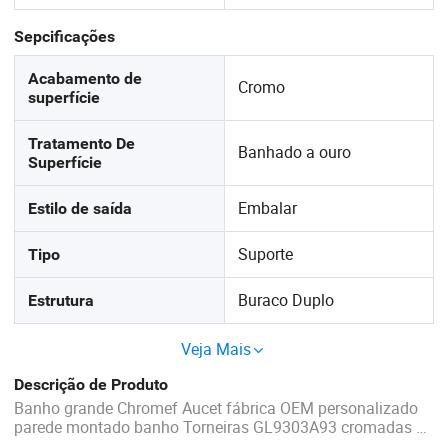
Sepcificações
Acabamento de
Cromo
superfície
Tratamento De
Banhado a ouro
Superfície
Embalar
Estilo de saída
Suporte
Tipo
Buraco Duplo
Estrutura
Veja Mais
Descrição de Produto
Banho grande Chromef Aucet fábrica OEM personalizado
parede montado banho Torneiras GL9303A93 cromadas de
um só toque torneira de banho China bonita lavagem