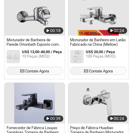
00:18
00:24
Misturador de Banheira de
Misturador de Banheiro em Latão
Parede Ortonbath Exposto com
Fabricado na China (Mellow)
Alavanca Única para Banheira e
US$ 13,00-40,00 / Peça
US$ 20,00 / Peça
Chuveiro, Misturador para
10 Peças (MOQ)
100 Peças (MOQ)
Banheira, Enchimento de
Banheira, Torneira para Banheira
Contate Agora
Contate Agora
00:39
00:24
Fornecedor de Fábrica Louças
Preço de Fábrica Huadiao
Sanitárias Torneira de Banheiro
Torneira de Banheiro Misturador