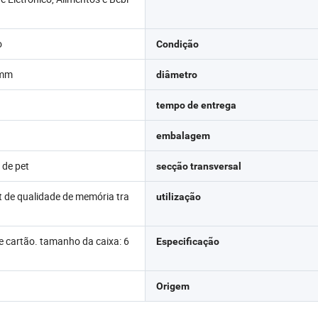
o
Condição
 mm
diâmetro
tempo de entrega
e
embalagem
 de pet
secção transversal
t de qualidade de memória tra
utilização
e cartão. tamanho da caixa: 6
Especificação
m
Origem