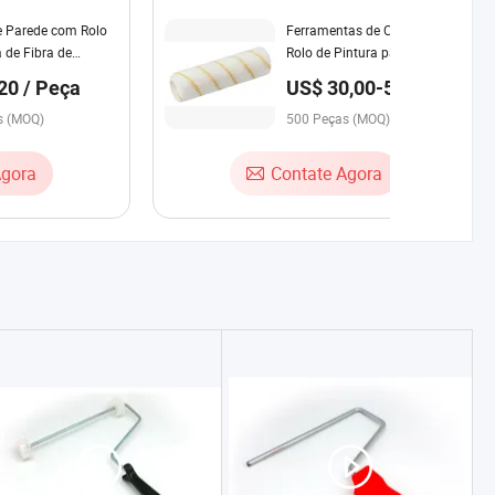
e Parede com Rolo
Ferramentas de Construção
a de Fibra de
Rolo de Pintura para Drywall
e Poliéster
com 9 Peças
20 / Peça
US$ 30,00-50,00 /
al Industrial 9
Peça
s (MOQ)
500 Peças (MOQ)
Agora
Contate Agora