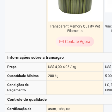
Transparent Memory Quality Pet
9inc
Filaments
Contate Agora
Informações sobre a transação
US$ 4,00-4,08 / kg
US$ 
Preço
200 kg
5 00
Quantidade Mínima
-
LC, 
Condições de
Uni
Pagamento
Controle de qualidade
astm, rohs, ce
-
Certificação de