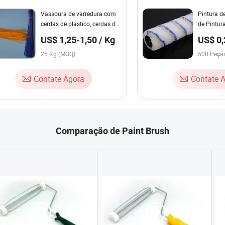
Vassoura de varredura com
Pintura d
cerdas de plástico, cerdas de
de Pintur
fibra sintética, filamento de
Acrílico d
US$ 1,25-1,50 / Kg
US$ 0,
polipropileno
Profission
25 Kg (MOQ)
Polegada
500 Peça
Contate Agora
Contate 
Comparação de Paint Brush