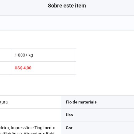
Sobre este item
1 000+ kg
US$ 4,00
tura
Fio de materiais
Uso
deira, Impressão e Tingimento
Cor
o e Eletrônico, Alimentos e Bebi