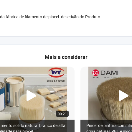
da fábrica de filamento de pincel. descrição do Produto ...
Mais a considerar
00:21
amento sólido natural branco de alta
Pincel de pintura com fi
lidade para pincel
crina natural, PBT e nyl