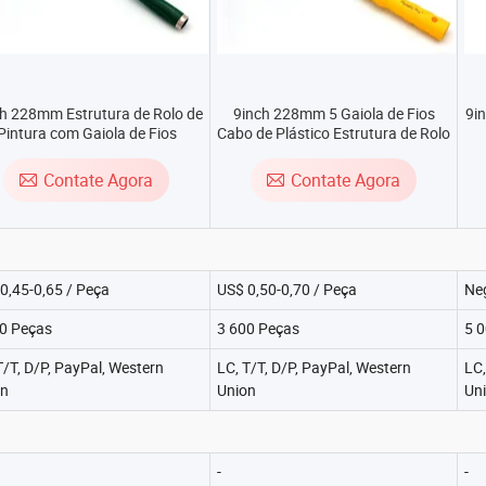
h 228mm Estrutura de Rolo de
9inch 228mm 5 Gaiola de Fios
9in
Pintura com Gaiola de Fios
Cabo de Plástico Estrutura de Rolo
de Pintura
Contate Agora
Contate Agora
0,45-0,65 / Peça
US$ 0,50-0,70 / Peça
Ne
0 Peças
3 600 Peças
5 
T/T, D/P, PayPal, Western
LC, T/T, D/P, PayPal, Western
LC,
on
Union
Un
-
-