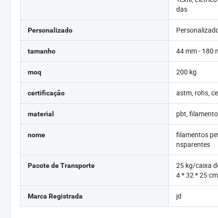
das
Personalizad
Personalizado
44 mm - 180
tamanho
200 kg
moq
astm, rohs, c
certificação
pbt, filamento
material
filamentos pe
nome
nsparentes
25 kg/caixa d
Pacote de Transporte
4 * 32 * 25 c
jd
Marca Registrada