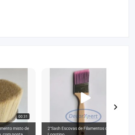
00:31
00:15
lamento misto de
2"Sash Escovas de Filamentos com
on, com ponta
Logotipo