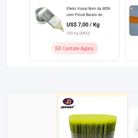
Efeito Visual Bom da MSN
com Pincel Barato de
Filamentos Sintéticos em
US$ 7,00 / Kg
Preto e Branco
200 Kg (MOQ)
Contate Agora