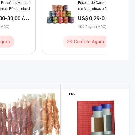
Proteínas Minerais
Receita de Carne Fresca Rica
minas Pó de Leite de
em Vitaminas e Ômega
rsonalizado para
Projetada para Programas de
00-30,00 /
US$ 0,29-0,44 /
tos
Personalização de Marca
Peça
 (MOQ)
Rótulo Privado de Alimentos
100 Peças (MOQ)
para Animais de Estimação
85g
Agora
Contate Agora