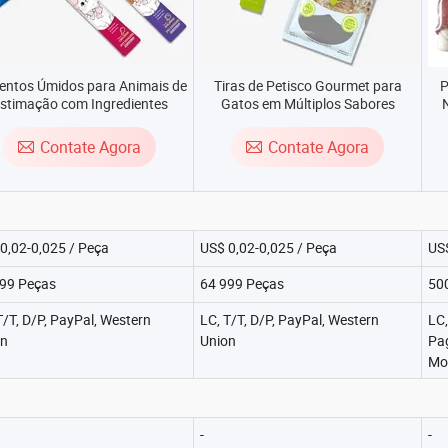
entos Úmidos para Animais de
Tiras de Petisco Gourmet para
P
stimação com Ingredientes
Gatos em Múltiplos Sabores
aturais, Tirinhas de Petisco
Deliciosos
C
OEM/ODM para Gatos
Contate Agora
Contate Agora
0,02-0,025 / Peça
US$ 0,02-0,025 / Peça
US$
99 Peças
64 999 Peças
50
T/T, D/P, PayPal, Western
LC, T/T, D/P, PayPal, Western
LC,
on
Union
Pa
Mo
-
-