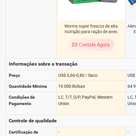
Worms super frescos de alta
Alim
nutrição para ração de aves
E
N
Contate Agora
Informações sobre a transação
US$ 0,60-0,80 / Saco
US$ 
Preço
10 000 Bolsas
64 9
Quantidade Mínima
LC, T/T, D/P, PayPal, Western
LC, 
Condições de
Union
Uni
Pagamento
Controle de qualidade
-
-
Certificação de