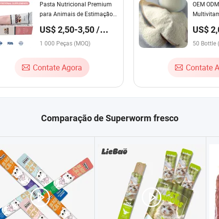
Pasta Nutricional Premium
OEM ODM 
para Animais de Estimação
Multivita
para Saúde Ideal e Alívio de
Ovelha Pe
US$ 2,50-3,50 /
US$ 2,
Bolas de Pelo
Cães e Ga
Peça
Bottle
1 000 Peças (MOQ)
50 Bottle
Contate Agora
Contate 
Comparação de Superworm fresco