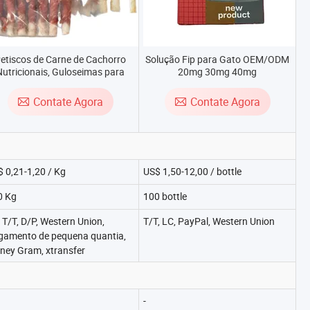
etiscos de Carne de Cachorro
Solução Fip para Gato OEM/ODM
Nutricionais, Guloseimas para
20mg 30mg 40mg
ães, Bastões Molares, Bastões
de Couro Cru com Frango,
Contate Agora
Contate Agora
Guloseimas para Animais de
Estimação, Bastões de Couro
Enrolados em Frango
 0,21-1,20 / Kg
US$ 1,50-12,00 / bottle
0 Kg
100 bottle
 T/T, D/P, Western Union,
T/T, LC, PayPal, Western Union
gamento de pequena quantia,
ney Gram, xtransfer
-