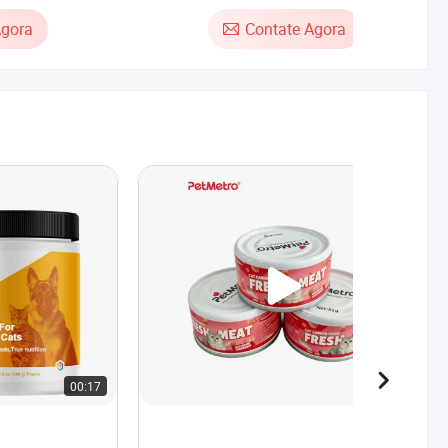
Bentonita para Areia de Gato
Agora
Contate Agora
00:17
00:44