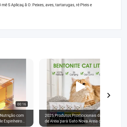
ê S Aplicaç ã O: Peixes, aves, tartarugas, ré Pteis e
00:16
00:30
a Nutrição com
2025 Produtos Promocionais da Fábrica
de Espinheiro
de Areia para Gato Nova Areia de
Bentonita com Carvão Ativado Areia de