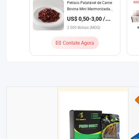
Petisco Palatável de Carne
Bovina Mini Marmorizada
para Gatos e Cães
US$ 0,50-3,00 /
Saco
2 000 Bolsas (MOQ)
Contate Agora