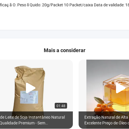
caç ã O: Peso lí Quido: 20g/Packet 10 Packet/caixa Data de validade: 18 m
Mais a considerar
01:48
de Leite de Soja Instantâneo Natural
Extração Natural de Alt
 Qualidade Premium - Sem
Excelente Preço de Óleo 
servantes, Alta Nutrição
Marítimo