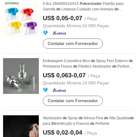
0.8cc 28/400/410/415
Pulverizador
Padrão para
Garrafa
de
Limpeza Cuidado com Animais
de
Estimação
US$ 0,05-0,07
/ Peça
Quantidade Mínima:
10.000 Peças
Contatar com Fornecedor
Embalagem Cosmética Bico
de
Spray Fino Externo
de
Primavera Frasco
de
Plástico Atomizador
de
Perfume
...
US$ 0,063-0,07
/ Peça
Quantidade Mínima:
10.000 Peças
Contatar com Fornecedor
Atomizador
de
Spray
de
Névoa Fina
de
Alta Qualida
de
para
De
sinfecção e Frascos
de
Perfume
US$ 0,02-0,04
/ Peça