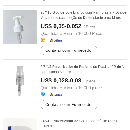
28/410 Bico
de
Lote Branco com Ranhuras à Prova
de
Vazamento para Loção
de
De
sinfetante para Mãos
US$ 0,05-0,052
/ Peça
Quantidade Mínima:
10.000 Peças
Contatar com Fornecedor
2/3/4/5
Pulverizador
de
Perfume
de
Plástico PP
de
Ml
com Tampa Meta
de
US$ 0,028-0,03
/ piece
Quantidade Mínima:
10.000 piece
Contatar com Fornecedor
24/410
Pulverizador
de
Gatilho
de
Plástico para
Garrafa