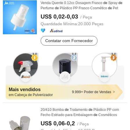
Venda Quente 0.12cc Dosagem Frasco
de
Spray
de
Perfume
de
Plástico PP Frasco Cosmético
de
Pet
US$ 0,02-0,03
/ Peça
Quantidade Mínima:
20.000 Peças
Contatar com Fornecedor
Mais vendidos
9.999+ Poder de Vendas
em Cabeça de Pulverizador
20/410 Bomba
de
Tratamento
de
Plástico PP com
Fecho Estriado para Embalagem
de
Cosméticos
US$ 0,06-0,2
/ Peça