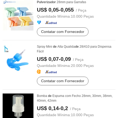
Pulverizador
28mm para Garrafas
US$ 0,05-0,055
/ Peça
Quantidade Mínima:
10.000 Peças
Contatar com Fornecedor
Spray Mini
de
Alta Qualida
de
28/410 para Dispensa
Fácil
US$ 0,07-0,09
/ Peça
Quantidade Mínima:
20.000 Peças
Contatar com Fornecedor
Bomba
de
Espuma com Fecho 28mm, 30mm, 38mm,
40mm, 42mm
US$ 0,14-0,2
/ Peça
Quantidade Mínima:
10.000 Peças