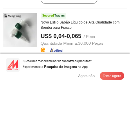
Novo Estilo Sabão Líquido de Alta Qualidade com
Bomba para Frasco
US$ 0,04-0,065
/ Peça
Quantidade Mínima:
30.000 Peças
Contatar com Fornecedor
Queria uma maneira melhor de encontrar os produtos?
Experimente a
na App!
Pesquisa de imagens
Agora não
Tente agora
28/410 Cabeça de Pulverizador de Plástico para
Frasco de Perfume Personalizado ...
US$ 0,085-0,095
/ Peça
Quantidade Mínima:
10.000 Peças
Contatar com Fornecedor