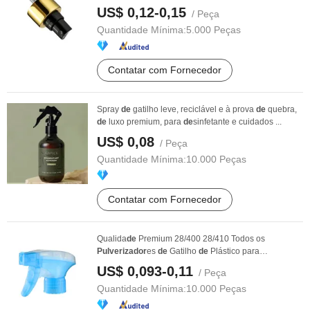
US$ 0,12-0,15
/ Peça
Quantidade Mínima:
5.000 Peças
Contatar com Fornecedor
Spray
de
gatilho leve, reciclável e à prova
de
quebra,
de
luxo premium, para
de
sinfetante e cuidados ...
US$ 0,08
/ Peça
Quantidade Mínima:
10.000 Peças
Contatar com Fornecedor
Qualida
de
Premium 28/400 28/410 Todos os
Pulverizador
es
de
Gatilho
de
Plástico para
Distribuição no ...
US$ 0,093-0,11
/ Peça
Quantidade Mínima:
10.000 Peças