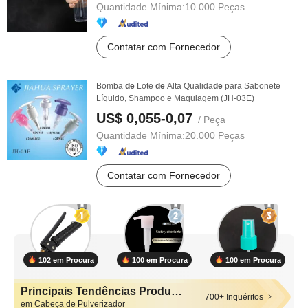
Quantidade Mínima:
10.000 Peças
Contatar com Fornecedor
Bomba
de
Lote
de
Alta Qualida
de
para Sabonete
Líquido, Shampoo e Maquiagem (JH-03E)
US$ 0,055-0,07
/ Peça
Quantidade Mínima:
20.000 Peças
Contatar com Fornecedor
102 em Procura
100 em Procura
100 em Procura
Principais Tendências Produtos
700+ Inquéritos
em Cabeça de Pulverizador