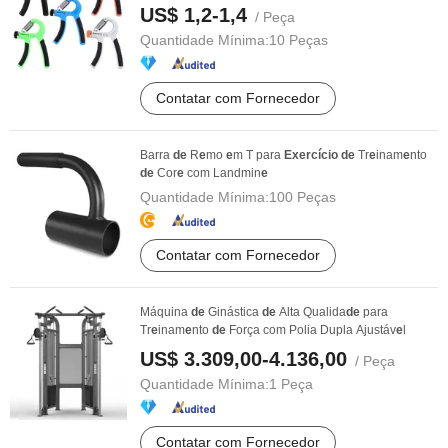
US$ 1,2-1,4
/ Peça
Quantidade Mínima:
10 Peças
Contatar com Fornecedor
Barra
de
R
e
mo
e
m T para
Exercício
de
Tr
e
inam
e
nto
de
Cor
e
com Landmin
e
Quantidade Mínima:
100 Peças
Contatar com Fornecedor
Máquina
de
Ginástica
de
Alta Qualida
de
para
Tr
e
inam
e
nto
de
Força com Polia Dupla Ajustáv
e
l
US$ 3.309,00-4.136,00
/ Peça
Quantidade Mínima:
1 Peça
Contatar com Fornecedor