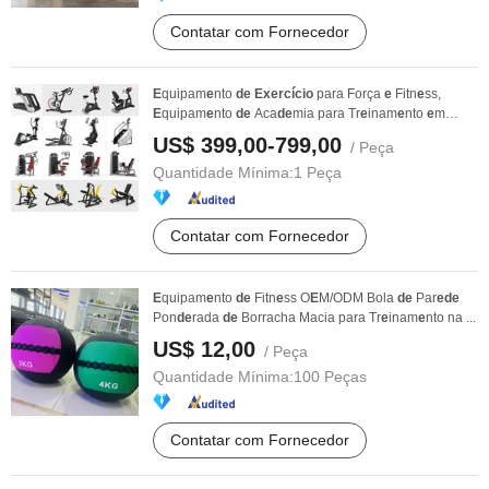
Contatar com Fornecedor
E
quipam
e
nto
de
Exercício
para Força
e
Fitn
e
ss,
E
quipam
e
nto
de
Aca
de
mia para Tr
e
inam
e
nto
e
m
Aca
de
mia ...
US$ 399,00-799,00
/ Peça
Quantidade Mínima:
1 Peça
Contatar com Fornecedor
E
quipam
e
nto
de
Fitn
e
ss O
E
M/ODM Bola
de
Par
e
de
Pon
de
rada
de
Borracha Macia para Tr
e
inam
e
nto na ...
US$ 12,00
/ Peça
Quantidade Mínima:
100 Peças
Contatar com Fornecedor