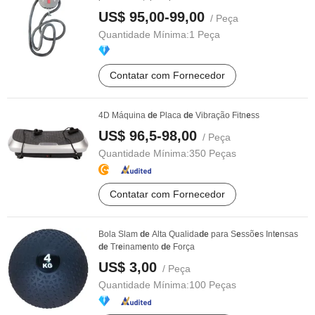
US$ 95,00-99,00
/ Peça
Quantidade Mínima:
1 Peça
Contatar com Fornecedor
4D Máquina
de
Placa
de
Vibração Fitn
e
ss
US$ 96,5-98,00
/ Peça
Quantidade Mínima:
350 Peças
Contatar com Fornecedor
Bola Slam
de
Alta Qualida
de
para S
e
ssõ
e
s Int
e
nsas
de
Tr
e
inam
e
nto
de
Força
US$ 3,00
/ Peça
Quantidade Mínima:
100 Peças