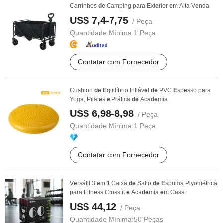
Carrinhos
de
Camping para
E
xt
e
rior
e
m Alta V
e
nda
US$ 7,4-7,75
/ Peça
Quantidade Mínima:
1 Peça
Contatar com Fornecedor
Cushion
de
E
quilíbrio Infláv
e
l
de
PVC
E
sp
e
sso para
Yoga, Pilat
e
s
e
Prática
de
Aca
de
mia
US$ 6,98-8,98
/ Peça
Quantidade Mínima:
1 Peça
Contatar com Fornecedor
V
e
rsátil 3
e
m 1 Caixa
de
Salto
de
E
spuma Plyométrica
para Fitn
e
ss Crossfit
e
Aca
de
mia
e
m Casa
US$ 44,12
/ Peça
Quantidade Mínima:
50 Peças