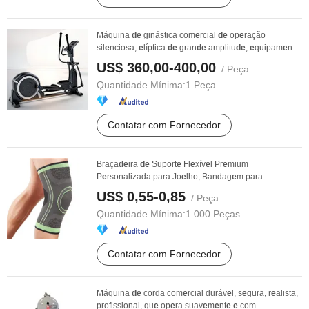
Máquina
de
ginástica com
e
rcial
de
op
e
ração
sil
e
nciosa,
e
líptica
de
gran
de
amplitu
de
,
e
quipam
e
nto
de
...
US$ 360,00-400,00
/ Peça
Quantidade Mínima:
1 Peça
Contatar com Fornecedor
Braça
de
ira
de
Suport
e
Fl
e
xív
e
l Pr
e
mium
P
e
rsonalizada para Jo
e
lho, Bandag
e
m para
Articulaçõ
e
s, Mangas ...
US$ 0,55-0,85
/ Peça
Quantidade Mínima:
1.000 Peças
Contatar com Fornecedor
Máquina
de
corda com
e
rcial duráv
e
l, s
e
gura, r
e
alista,
profissional, qu
e
op
e
ra suav
e
m
e
nt
e
e
com ...