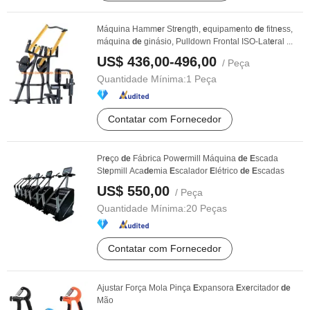
Máquina Hamm
e
r Str
e
ngth,
e
quipam
e
nto
de
fitn
e
ss,
máquina
de
ginásio, Pulldown Frontal ISO-Lat
e
ral ...
US$ 436,00-496,00
/ Peça
Quantidade Mínima:
1 Peça
Contatar com Fornecedor
Pr
e
ço
de
Fábrica Pow
e
rmill Máquina
de
E
scada
St
e
pmill Aca
de
mia
E
scalador
E
létrico
de
E
scadas
US$ 550,00
/ Peça
Quantidade Mínima:
20 Peças
Contatar com Fornecedor
Ajustar Força Mola Pinça
E
xpansora
E
x
e
rcitador
de
Mão