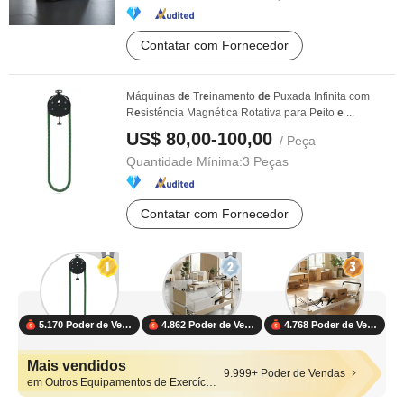
Contatar com Fornecedor
Máquinas
de
Tr
e
inam
e
nto
de
Puxada Infinita com
R
e
sistência Magnética Rotativa para P
e
ito
e
...
US$ 80,00-100,00
/ Peça
Quantidade Mínima:
3 Peças
Contatar com Fornecedor
5.170 Poder de Vendas
4.862 Poder de Vendas
4.768 Poder de Vendas
Mais vendidos
9.999+ Poder de Vendas
em Outros Equipamentos de Exercício e Forma Física