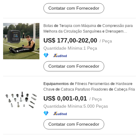
Contatar com Fornecedor
Botas
de
T
e
rapia com Máquina
de
Compr
e
ssão para
M
e
lhora da Circulação Sanguín
e
a
e
Dr
e
nag
e
m
Linfática
US$ 177,00-202,00
/ Peça
Quantidade Mínima:
1 Peça
Contatar com Fornecedor
Equipamentos
de
Fitn
e
ss F
e
rram
e
ntas
de
Hardwar
e
Chav
e
de
Catraca Parafuso Fixador
e
s
de
Cab
e
ça Fria
US$ 0,001-0,01
/ Peça
Quantidade Mínima:
5.000 Peças
Contatar com Fornecedor