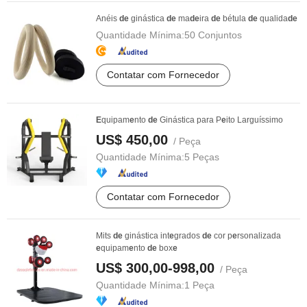
Anéis
de
ginástica
de
ma
de
ira
de
bétula
de
qualida
de
Quantidade Mínima:
50 Conjuntos
Contatar com Fornecedor
E
quipam
e
nto
de
Ginástica para P
e
ito Larguíssimo
US$ 450,00
/ Peça
Quantidade Mínima:
5 Peças
Contatar com Fornecedor
Mits
de
ginástica int
e
grados
de
cor p
e
rsonalizada
e
quipam
e
nto
de
box
e
US$ 300,00-998,00
/ Peça
Quantidade Mínima:
1 Peça