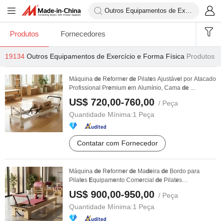
Produtos
Fornecedores
19134
Outros Equipamentos de Exercício e Forma Física
Produtos
Máquina
de
R
e
form
e
r
de
Pilat
e
s Ajustáv
e
l por Atacado
Profissional Pr
e
mium
e
m Alumínio, Cama
de
...
US$ 720,00-760,00
/ Peça
Quantidade Mínima:
1 Peça
Contatar com Fornecedor
Máquina
de
R
e
form
e
r
de
Ma
de
ira
de
Bordo para
Pilat
e
s
E
quipam
e
nto Com
e
rcial
de
Pilat
e
s
Tr
e
inam
e
nto
de
...
US$ 900,00-950,00
/ Peça
Quantidade Mínima:
1 Peça