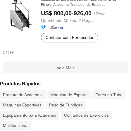
Fitn
e
ss Aca
de
mia Tr
e
inador
de
E
scadas
US$ 800,00-926,00
/ Peça
Quantidade Mínima:
2 Peças
Contatar com Fornecedor
1
/
638
Veja Mais
Produtos Rápidos
Produto de Academia
Máquina de Esporte
Força do Tubo
Máquinas Esportivas
Peso de Fundição
Equipamento para Academia
Conjuntos de Exercícios
Multifuncional