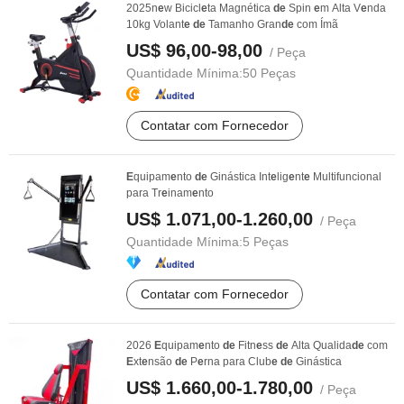
2025n
e
w Bicicl
e
ta Magnética
de
Spin
e
m Alta V
e
nda
10kg Volant
e
de
Tamanho Gran
de
com Ímã
US$ 96,00-98,00
/ Peça
Quantidade Mínima:
50 Peças
Contatar com Fornecedor
E
quipam
e
nto
de
Ginástica Int
e
lig
e
nt
e
Multifuncional
para Tr
e
inam
e
nto
US$ 1.071,00-1.260,00
/ Peça
Quantidade Mínima:
5 Peças
Contatar com Fornecedor
2026
E
quipam
e
nto
de
Fitn
e
ss
de
Alta Qualida
de
com
E
xt
e
nsão
de
P
e
rna para Club
e
de
Ginástica
US$ 1.660,00-1.780,00
/ Peça