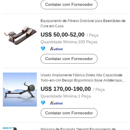
Contatar com Fornecedor
E
quipam
e
nto
de
Fitn
e
ss Dobráv
e
l para
Exercício
s
de
Cor
e
e
m Casa
US$ 50,00-52,00
/ Peça
Quantidade Mínima:
100 Peças
Contatar com Fornecedor
Usado Amplam
e
nt
e
Fábrica Dir
e
ta Alta Capacida
de
Todo-
e
m-Um
De
sign
E
rgonômico Bas
e
Anti
de
rrapant
e
...
US$ 170,00-190,00
/ Peça
Quantidade Mínima:
1 Peça
Contatar com Fornecedor
Máquina
de
E
scalada St
e
pmill
E
quipam
e
nto
de