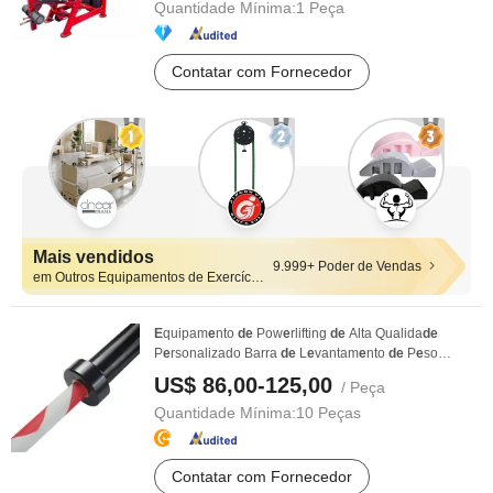
Quantidade Mínima:
1 Peça
Contatar com Fornecedor
Mais vendidos
9.999+ Poder de Vendas
em Outros Equipamentos de Exercício e Forma Física
E
quipam
e
nto
de
Pow
e
rlifting
de
Alta Qualida
de
P
e
rsonalizado Barra
de
L
e
vantam
e
nto
de
P
e
so
Barb
e
ll
US$ 86,00-125,00
/ Peça
Quantidade Mínima:
10 Peças
Contatar com Fornecedor