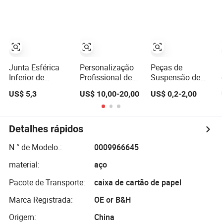
Peças de
Junta Esférica
Linde
Reposição
Profissionais
para Veículos e
Caminhões Isuzu
Tfr TFS TBR Ucs
Junta Esférica
Personalização
Peças de
Inferior de
Profissional de
Suspensão de
Suspensão
Suspensão de
Caminhão
US$ 5,3
US$ 10,00-20,00
US$ 0,2-2,00
(43330-39585)
Caminhão Junta
Terminais de
para Caminhão
Esférica
Direção Junta
Toyota Land
Esférica de
Cruiser Prado
Caminhão
Detalhes rápidos
N ° de Modelo.:
0009966645
material:
aço
Pacote de Transporte:
caixa de cartão de papel
Marca Registrada:
OE or B&H
Origem:
China