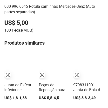
000 996 6645 Rótula caminhão Mercedes-Benz (Auto
partes separadas)
US$ 5,00
100
Peças(MOQ)
Produtos similares
Junta de Esfera
Peças de
9798311001
Inferior de
Reposição para
Junta de Bola de
Suspensão Dura
Caminhões de
Empilhadeira
US$ 1,8-1,83
US$ 5,5-6,5
US$ 3,3-3,49
OE# 8944594534
Boa Qualidade
Serve Caminhões
8-94459453-4,
199100430701
Elétricos a Diesel