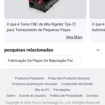
vic
Melhor serviço, serviço honesto
e
O que é Torno CNC de Alta Rigidez Tpa-72
O que é
Os nossos serviços
para Torneamento de Pequenas Peças
Automát
Jaqueta
Veja Mais
1. Resposta o seu inquérito em 24 horas úteis.
2. Projeto Comprador OEM, etiqueta de comprador dos
pesquisas relacionadas
serviços prestados.
3. Solução única e exclusiva pode ser prestado aos
Fabricação De Peças De Reposição Para Automóveis
nossos clientes pela nossa bem treinados e engenheiros
Categorias Relacionadas
profissionais e equipes.
Peças De Reposição De Aço Para Automóveis
4. Desconto Especial e a proteção da área de vendas são
Produtos Populares
Preço dos Produtos Quentes
Navegue por Categorias
Produtos Quentes por Atacado
Comprador de Estrela
fornecidos para nossos distribuidores.
Peças De Reposição Automotivas Personalizadas
Site do PC
Percepções
5. A entrega atempada
Sobre
Acordo do Usuário
Política de Privacidade
Contato
6. Bom serviço pós-venda
Peças De Reposição De Automóveis CE
Copyright © 2026 Focus Technology Co., Ltd. All Rights Reserved
7. Preço de fábrica