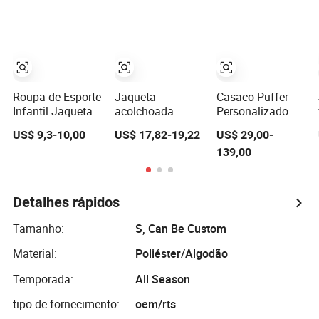
Roupa Infantil
Impermeável
Roupa de Esporte
Jaqueta
Casaco Puffer
Infantil Jaqueta
acolchoada
Personalizado
de Inverno
corta-vento
para Crianças 1:
US$ 9,3-10,00
US$ 17,82-19,22
US$ 29,00-
Impermeável
vermelha clara
1 Réplica
139,00
para Atividades
para crianças
Atacado 2-10y
ao Ar Livre de
Aumentado
Casaco Soft Shell
Meninos Meninas
Roupas de
Detalhes rápidos
Inverno Casaco
Impermeável
Tamanho:
S, Can Be Custom
para Crianças
Material:
Poliéster/Algodão
Temporada:
All Season
tipo de fornecimento:
oem/rts