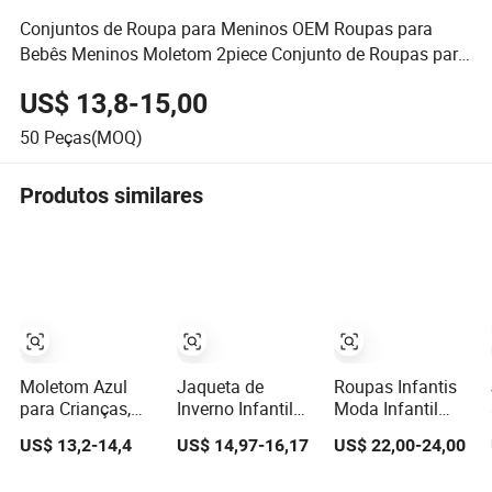
Conjuntos de Roupa para Meninos OEM Roupas para
Bebês Meninos Moletom 2piece Conjunto de Roupas para
Crianças
US$ 13,8-15,00
50
Peças(MOQ)
Produtos similares
Moletom Azul
Jaqueta de
Roupas Infantis
para Crianças,
Inverno Infantil
Moda Infantil
Jaqueta Quente
com Forro de Lã
Inverno Moletons
US$ 13,2-14,4
US$ 14,97-16,17
US$ 22,00-24,00
com Padrão de
e Detalhes de
Jaquetas
Cachorrinho,
Orelhas Fofas
Jaqueta de Esqui