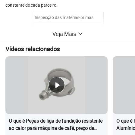
constante de cada parceiro.
Inspecção das matérias-primas
Inspecção do produto semiacabado
Veja Mais
Inspeção do produto acabado
Vídeos relacionados
Inspeção aleatória do armazém
Aplicações
Automóvel/Automático
Motociclo
Bicicleta
Acessórios ferroviários
Indústrias de valor e bombas
Peças de engenharia
Peças mecânicas
Acessórios para mineração
Indústria marinha
Aparelhos médicos
O que é Peças de liga de fundição resistente
O que é 
ao calor para máquina de café, preço de
Alumínio
Aparelhos domésticos
Acessórios de iluminação LED