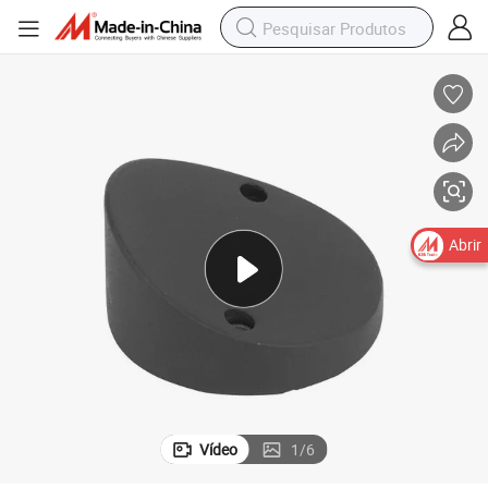
Abrir
Vídeo
1
/
6