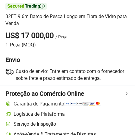

32FT 9.6m Barco de Pesca Longo em Fibra de Vidro para
Venda
US$ 17 000,00
/
Peça
1
Peça
(MOQ)
Envio
Custo de envio:
Entre em contato com o fornecedor
sobre frete e prazo estimado de entrega.
Proteção ao Comércio Online
Garantia de Pagamento
Logística de Plataforma
Rastreamento de remessas mais claro com logística suportada pela 
Serviço de Inspeção
Inspeção pré-envio opcional para verificação de qualidade e quantida
Após-Venda & Tratamento de Disputas