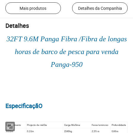
Mais produtos
Detalhes da Companhia
Detalhes
32FT 9.6M Panga Fibra /Fibra de longas
horas de barco de pesca para venda
Panga-950
EspecificaçãO
Comprimento
Projecto de méDia
Carga MáXima
Feixe luminoso
Profundidade
9.61m
0.31m
2340kg
2,55 m
0.86m