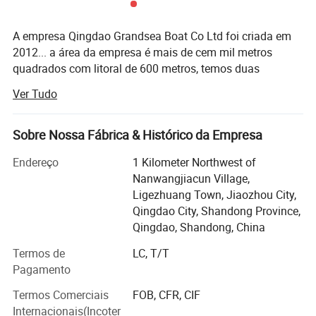
A empresa Qingdao Grandsea Boat Co Ltd foi criada em
2012... a área da empresa é mais de cem mil metros
quadrados com litoral de 600 metros, temos duas
oficinas, uma é para embarcações de fibra de vidro e
Ver Tudo
alumínio de pequeno tamanho, outra é no lado do mar
principalmente para navios de aço de maior tamanho.
Existem sete cais de construção de navios, quatro dos
Sobre Nossa Fábrica & Histórico da Empresa
quais são navios de construção com mais de 1 000 T, e
Endereço
1 Kilometer Northwest of
três cais poderiam construir navios de 500 toneladas. A
Nanwangjiacun Village,
partir disto, a empresa está bem equipada. Todos os anos
Ligezhuang Town, Jiaozhou City,
podemos construir mais 200PCS de todos os tipos de
Qingdao City, Shandong Province,
barcos, incluindo fibra de vidro, alumínio, barcos de
Qingdao, Shandong, China
materiais de aço.
Termos de
LC, T/T
Desde que a empresa se desenvolveu há muitos anos, a
Pagamento
equipe técnica, governamental e experiente de técnicos
tem sido treinada com abundante construção naval e
Termos Comerciais
FOB, CFR, CIF
experiência governamental. Além disso, foram criadas
Internacionais(Incoter