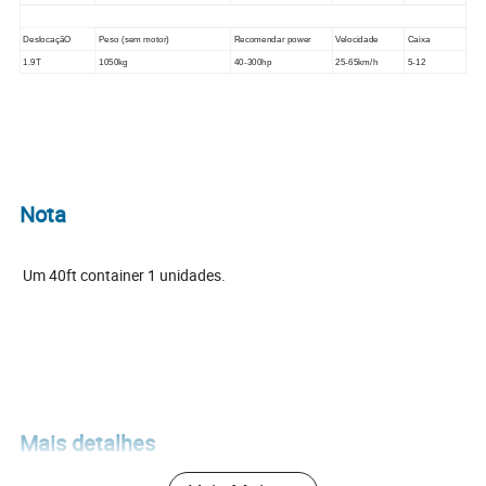
DeslocaçãO
Peso (sem motor)
Recomendar power
Velocidade
Caixa
1.9T
1050kg
40-300
hp
25-65
km/h
5-12
Nota
Um 40ft container 1 unidades.
Mais detalhes