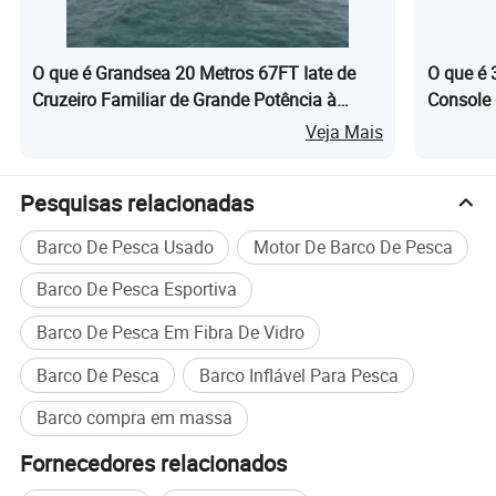
O que é Grandsea 20 Metros 67FT Iate de
O que é
Cruzeiro Familiar de Grande Potência à
Console 
A nossa empresa
Venda
Venda
Veja Mais
Qingdao Grandsea Boat Co.Foi estabelecido em Qingdao,
Pesquisas relacionadas
China.ÉUm Conjunto integrado de indúStria e empresa de
coméRcio.A nossa fáBrica em Jiaozhou, que abrange uma áRea
Barco De Pesca Usado
Motor De Barco De Pesca
de 22.000 metros quadrados, com 120 funcionáRios e uma
produçãO anual de 200 barcos.Isso principalmente éEspecializado
Barco De Pesca Esportiva
em barcos de exportaçãO, incluindo o barco de fibra de vidro,
Barco De Pesca Em Fibra De Vidro
barco de alumíNio,barco de açO, barco de passageiros, de barcos
de patrulha, prazer barco de pesca comercial e de barco de pesca,
Barco De Pesca
Barco Inflável Para Pesca
barco reboques, motor de popa...Muitos produtos da nossa
Barco compra em massa
empresa obteve a certificaçãO CE.Produtos foram vendidos bem
na ÁFrica do Sul, AustráLia, Oriente MéDio, AméRica do Sul e
Fornecedores relacionados
Sudeste da ÁSia.