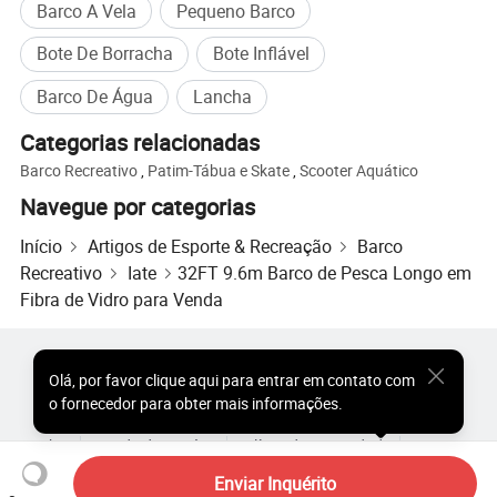
Barco A Vela
Pequeno Barco
Bote De Borracha
Bote Inflável
Barco De Água
Lancha
Categorias relacionadas
Barco Recreativo
,
Patim-Tábua e Skate
,
Scooter Aquático
Navegue por categorias
Início
Artigos de Esporte & Recreação
Barco
Recreativo
Iate
32FT 9.6m Barco de Pesca Longo em
Fibra de Vidro para Venda
Produtos Populares
Preço dos Produtos Quentes
Olá
,
por favor clique aqui para entrar em contato com
Produtos Quentes por Atacado
Comprador de Estrela
o fornecedor para obter mais informações.
Site do PC
Percepções
Sobre
Acordo do Usuário
Política de Privacidade
Contato
Copyright © 2026 Focus Technology Co., Ltd. All Rights Reserved
Enviar Inquérito