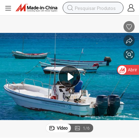
32FT 9.6m Barco de Pesca Longo em Fibra de Vidro para Venda
Abrir
Vídeo
1
/
6