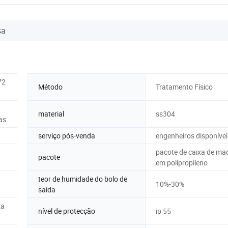
sa
72
Método
Tratamento Físico
material
ss304
as
serviço pós-venda
engenheiros disponívei
pacote de caixa de ma
pacote
em polipropileno
teor de humidade do bolo de
10%-30%
saída
za
nível de protecção
ip 55