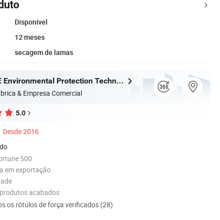
duto
Disponível
12 meses
secagem de lamas
Jiangsu BOE Environmental Protection Technology Co., Ltd.
brica & Empresa Comercial
5.0
Desde 2016
ado
ortune 500
ia em exportação
dade
 produtos acabados
s os rótulos de força verificados (28)