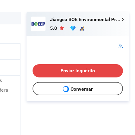
Jiangsu BOE Environmental Protection Technology Co., Ltd.
5.0
Enviar Inquérito
s
Conversar
deira