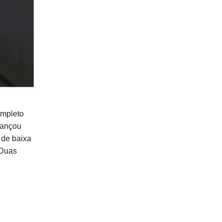
ompleto
lançou
 de baixa
 Duas