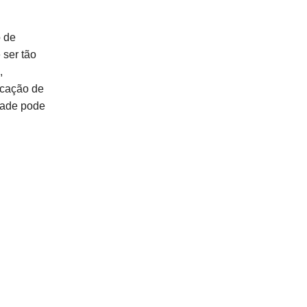
o de
ser tão
,
icação de
dade pode